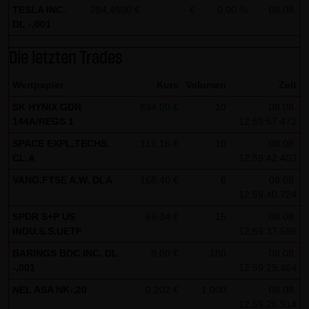
TESLA INC.
284,4500 €
- €
0,00 %
08.08.
Besucher identifizieren können. In den Cookies dieser
DL -,001
Seite werden folgende Informationen gespeichert:
- Ein Hinweis, ob der Besucher bereits unseren
Die letzten Trades
Besonderen Nutzungsbedingungen zugestimmt hat
Wertpapier
Kurs
Volumen
Zeit
- Alle Informationen zu der Watchlist des Besuchers
SK HYNIX GDR
894,00 €
10
08.08.
144A/REGS 1
12:59:57.472
SPACE EXPL.TECHS.
116,16 €
10
08.08.
CL.A
12:59:42.403
VANG.FTSE A.W. DLA
168,40 €
6
08.08.
12:59:40.724
SPDR S+P US
69,34 €
15
08.08.
INDU.S.S.UETF
12:59:37.586
BARINGS BDC INC. DL
8,00 €
180
08.08.
-,001
12:59:29.464
NEL ASA NK-,20
0,202 €
1.000
08.08.
12:59:26.914