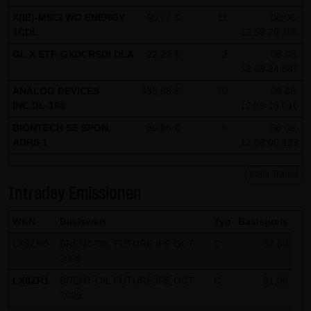
X(IE)-MSCI WO.ENERGY
60,77 €
11
08.08.
1CDL
12:59:26.105
GL X ETF-GXDCRSDI DLA
22,22 €
2
08.08.
12:59:24.587
ANALOG DEVICES
335,85 €
70
08.08.
INC.DL-166
12:59:16.016
BIONTECH SE SPON.
80,95 €
5
08.08.
ADRS 1
12:58:06.133
mehr Trades
Intraday Emissionen
WKN
Basiswert
Typ
Basispreis
LX9ZR0
BRENT-OIL FUTURE IPE OCT
C
83,00
2026
LX9ZR1
BRENT-OIL FUTURE IPE OCT
C
81,00
2026