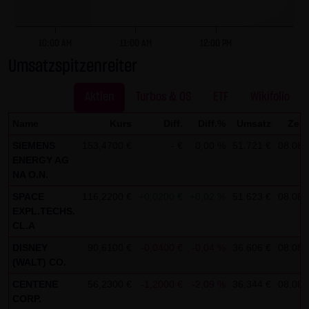
dieser externen Links ist für die LANG & SCHWARZ
Tradecenter AG & Co. KG ohne konkrete Hinweise auf
Rechtsverstöße nicht zumutbar. Bei Kenntnis von
10:00 AM
11:00 AM
12:00 PM
Rechtsverstößen werden jedoch derartige externe Links
Umsatzspitzenreiter
unverzüglich gelöscht.
Aktien
Turbos & OS
ETF
Wikifolio
Kein Vertragsverhältnis:
Name
Kurs
Diff.
Diff.%
Umsatz
Zeit
Mit der Nutzung der Website der LANG & SCHWARZ
SIEMENS
153,4700 €
- €
0,00 %
51.721 €
08.08.
Tradecenter AG & Co. KG kommt keinerlei
ENERGY AG
Vertragsverhältnis zwischen dem Nutzer und der LANG &
NA O.N.
SCHWARZ Tradecenter AG & Co. KG zustande. Insofern
SPACE
116,2200 €
+0,0200 €
+0,02 %
51.623 €
08.08.
ergeben sich auch keinerlei vertragliche oder
EXPL.TECHS.
quasivertragliche Ansprüche gegen die LANG & SCHWARZ
CL.A
Tradecenter AG & Co. KG. Für den Fall, dass die Nutzung
DISNEY
90,6100 €
-0,0400 €
-0,04 %
36.606 €
08.08.
der Website doch zu einem Vertragsverhältnis führen
(WALT) CO.
sollte, gilt rein vorsorglich nachfolgende
CENTENE
56,2300 €
-1,2000 €
-2,09 %
36.344 €
08.08.
Haftungsbeschränkung: Die LANG & SCHWARZ Tradecenter
CORP.