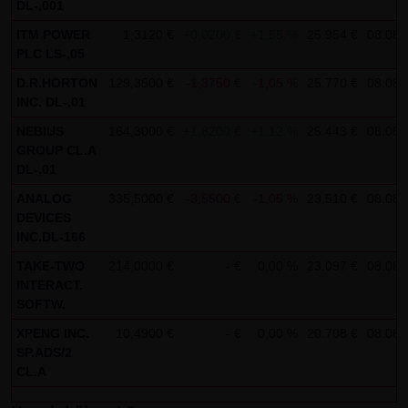
DL-,001
AG & Co. KG haftet für Vorsatz und grobe Fahrlässigkeit
sowie bei Verletzung einer wesentlichen Vertragspflicht
ITM POWER
1,3120 €
+0,0200 €
+1,55 %
25.954 €
08.08.
PLC LS-,05
(Kardinalpflicht). Die LANG & SCHWARZ Tradecenter AG &
Co. KG haftet unter Begrenzung auf Ersatz des bei
D.R.HORTON
129,3500 €
-1,3750 €
-1,05 %
25.770 €
08.08.
INC. DL-,01
Vertragsschluss vorhersehbaren vertragstypischen
Schadens für solche Schäden, die auf einer leicht
NEBIUS
164,3000 €
+1,8200 €
+1,12 %
25.443 €
08.08.
GROUP CL.A
fahrlässigen Verletzung von Kardinalpflichten durch ihn
DL-,01
oder eines seiner gesetzlichen Vertreter oder
ANALOG
335,5000 €
-3,5500 €
-1,05 %
23.510 €
08.08.
Erfüllungsgehilfen beruhen. Bei leicht fahrlässiger
DEVICES
Verletzung von Nebenpflichten, die keine
INC.DL-166
Kardinalpflichten sind, haftet die LANG & SCHWARZ
TAKE-TWO
214,0000 €
- €
0,00 %
23.097 €
08.08.
Tradecenter AG & Co. KG nicht. Die Haftung für Schäden,
INTERACT.
die in den Schutzbereich einer von der LANG & SCHWARZ
SOFTW.
Tradecenter AG & Co. KG gegebenen Garantie oder
XPENG INC.
10,4900 €
- €
0,00 %
20.708 €
08.08.
Zusicherung fallen, sowie die Haftung für Ansprüche
SP.ADS/2
CL.A
aufgrund des Produkthaftungsgesetzes und Schäden aus
der Verletzung des Lebens, des Körpers oder der