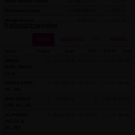
Kommunikation per E-Mail) Sicherheitslücken aufweisen
Micro Bitcoin Future
65.404,4770 $
+0,92 %
und nicht lückenlos vor dem Zugriff durch Dritte geschützt
Ethereum Future
1.924,8900 $
-0,08 %
werden kann. Die Verwendung der Kontaktdaten der LANG
Ripple Future
1,0330 $
-0,67 %
Tradesspitzenreiter
& SCHWARZ Tradecenter AG & Co. KG - insbesondere der
Solana Future
73,6470 $
+0,28 %
Telefon-/Faxnummern und E-Mailadressen - zur
Aktien
Turbos & OS
ETF
Wikifolio
gewerblichen Werbung ist ausdrücklich nicht erwünscht,
es sei denn die LANG & SCHWARZ Tradecenter AG & Co. KG
Name
Trades
Kurs
Diff.
Diff.%
Zeit
hatte zuvor seine schriftliche Einwilligung erteilt oder es
SPACE
11
116,2200 €
+0,0200 €
+0,02 %
08.08.
besteht bereits ein geschäftlicher Kontakt. Die LANG &
EXPL.TECHS.
CL.A
SCHWARZ Tradecenter AG & Co. KG und alle auf dieser
Website genannten Personen widersprechen hiermit jeder
NVIDIA CORP.
7
194,3800 €
+0,1800 €
+0,09 %
08.08.
DL-,001
kommerziellen Verwendung und Weitergabe ihrer Daten.
BHP GROUP
7
39,0000 €
- €
0,00 %
08.08.
Datenschutzerklärung für die Nutzung von Google
LTD. DL -,50
Analytics:
ALPHABET
7
306,9500 €
+0,3500 €
+0,11 %
08.08.
Diese Website benutzt Google Analytics, einen
INC.CL.A
DL-,001
Webanalysedienst der Google Inc. („Google“). Google