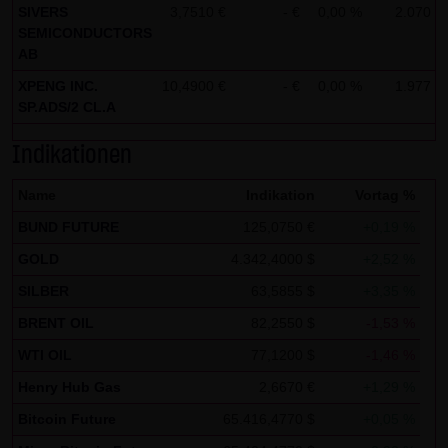
SIVERS
3,7510 €
- €
0,00 %
2.070
0
Zwecken ausgewertet. Soweit auf der Website
SEMICONDUCTORS
personenbezogene Daten (beispielsweise Name, Anschrift
AB
oder E-Mailadressen) erhoben werden, erfolgt dies,
XPENG INC.
10,4900 €
- €
0,00 %
1.977
0
soweit möglich, stets auf freiwilliger Basis. Eine
SP.ADS/2 CL.A
Weitergabe an Dritte, zu kommerziellen oder
Indikationen
nichtkommerziellen Zwecken, findet nicht statt. Des
Weiteren können Daten auf dem Computer der
Name
Indikation
Vortag %
Websitenutzer gespeichert werden. Diese Daten nennt
BUND FUTURE
125,0750 €
+0,19 %
man "Cookie", die dazu dienen, das Zugriffsverhalten der
GOLD
4.342,4000 $
+2,52 %
Nutzer zu vereinfachen. Der Nutzer hat jedoch die
Möglichkeit, diese Funktion innerhalb des jeweiligen
SILBER
63,5855 $
+3,35 %
Webbrowsers zu deaktivieren. In diesem Fall kann es
BRENT OIL
82,2550 $
-1,53 %
jedoch zu Einschränkungen der Bedienbarkeit unserer
WTI OIL
77,1200 $
-1,46 %
Website kommen. Die LANG & SCHWARZ Tradecenter AG &
Henry Hub Gas
2,6670 €
+1,29 %
Co. KG weist ausdrücklich darauf hin, dass die
Bitcoin Future
65.416,4770 $
+0,05 %
Datenübertragung im Internet (z.B. bei der