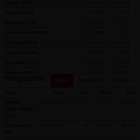
auszuwerten, um Reports über die Websiteaktivitäten
Ripple (XRP)
1,0590 $
0,00 %
zusammenzustellen und um weitere mit der
Solana (SOL)
71,8770 $
-0,07 %
Websitenutzung und der Internetnutzung verbundene
Avalache (AVX)
6,5690 $
+0,27 %
Dienstleistungen gegenüber dem Websitebetreiber zu
Bitcoin Cash (BCH)
197,1090 $
-0,01 %
erbringenDie im Rahmen von Google Analytics von Ihrem
Cardano (ADA)
0,1480 $
0,00 %
Browser übermittelte IP-Adresse wird nicht mit anderen
Daten von Google zusammengeführt.
Chainlink (LNK)
7,3680 $
-0,08 %
Polkadot (DOT)
0,8500 $
0,00 %
Sie können die Speicherung der Cookies durch eine
Polygon (POL)
0,0715 $
0,00 %
entsprechende Einstellung Ihrer Browser-Software
Meistgesuchte
Aktien
Turbos & OS
Wikifolio
verhindern; wir weisen Sie jedoch darauf hin, dass Sie in
Stellar Lumen (XLM)
0,1750 $
0,00 %
diesem Fall gegebenenfalls nicht sämtliche Funktionen
Name
Kurs
Diff.
Diff.%
Zeit
dieser Website vollumfänglich werden nutzen können. Sie
SPACE
116,2200 €
+0,0200 €
+0,02 %
08.08.
können darüber hinaus die Erfassung der durch das
EXPL.TECHS.
Cookie erzeugten und auf Ihre Nutzung der Website
CL.A
bezogenen Daten (inkl. Ihrer IP-Adresse) an Google sowie
Rheinmetall
1.145,0000 €
- €
0,00 %
08.08.
AG
die Verarbeitung dieser Daten durch Google verhindern,