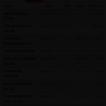
Gebrauch ist erlaubt; wobei es dem Benutzer der Webseite
Name
Kurs
Diff.
Diff.%
Volumen
obliegt dafür zu Sorge zu tragen, dass die Informationen
SAGA METALS
0,3395 €
+0,0200 €
+6,26 %
20.000
0
und Inhalte die er auf seine Systeme herunterlädt auf
CORP.
Viren und sonstige zerstörerische Eigenschaften hin
ITM POWER PLC
1,3120 €
+0,0200 €
+1,55 %
19.800
0
überprüft werden. Links zur Website der LANG & SCHWARZ
LS-,05
Tradecenter AG & Co. KG sind jederzeit willkommen und
LATROBE
0,0055 €
- €
0,00 %
15.000
0
bedürfen keiner Zustimmung durch die LANG & SCHWARZ
MAGNESIUM LTD.
Tradecenter AG & Co. KG. Die Darstellung dieser Website in
CANOPY GROWTH
0,8300 €
-0,0100 €
-1,19 %
5.215
0
fremden Frames ist nur mit Erlaubnis zulässig.
OUTLOOK THERAP.
0,8700 €
- €
0,00 %
5.000
0
DL-,01
(3) Datenschutz
GUNNISON
0,2660 €
- €
0,00 %
3.500
0
Durch den Besuch der Website der LANG & SCHWARZ
COPPER
Tradecenter AG & Co. KG können Informationen über den
PLUG POWER INC.
1,9100 €
+0,0100 €
+0,53 %
3.210
0
Zugriff (Datum, Uhrzeit, betrachtete Seite u.a.) auf dem
DL-,01
Server gespeichert werden. Diese Daten gehören nicht zu
TUNGSTEN WEST
0,4440 €
- €
0,00 %
2.100
0
den personenbezogenen Daten, sondern sind
PLC LS -,01
anonymisiert. Sie werden ausschließlich zu statistischen