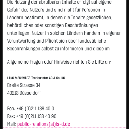
AG
Die Nutzung der abrufbaren Inhalte erfolgt auf eigene
VORZUGSAKTIEN
Gefahr des Nutzers und sind nicht für Personen in
FRESENIUS SE &
47,1000 €
- €
0,00 %
08.08.
P
Ländern bestimmt, in denen die Inhalte gesetzlichen,
CO KGAA
behördlichen oder sonstigen Beschränkungen
COMMERZBANK
39,1650 €
- €
0,00 %
08.08.
P
unterliegen. Nutzer in solchen Ländern handeln in eigener
AG
Verantwortung und Pflicht sich über landesübliche
HOCHTIEF AG
453,2000 €
- €
0,00 %
08.08.
P
Beschränkungen selbst zu informieren und diese im
SYMRISE AG INH.
92,0200 €
- €
0,00 %
08.08.
P
erforderlichen Umfang zu beachten. Namentlich
O.N.
Allgemeine Fragen oder Hinweise richten Sie bitte an:
gekennzeichnete Beiträge geben die Meinung des
SIEMENS
153,4700 €
- €
0,00 %
08.08.
P
jeweiligen Autors und nicht immer die Meinung der LANG &
ENERGY AG NA
LANG & SCHWARZ Tradecenter AG & Co. KG
SCHWARZ Tradecenter AG & Co. KG wieder.
O.N.
Breite Strasse 34
BAY.MOTOREN
59,8400 €
- €
0,00 %
08.08.
Verfügbarkeit der Website:
40213 Düsseldorf
P
WERKE AG ST
Die Lang & Schwarz TradeCenter AG & Co. KG wird sich
Heidelberg
161,3250 €
- €
0,00 %
08.08.
bemühen, den Dienst möglichst unterbrechungsfrei zum
P
Fon: +49 (0)211 138 40 0
Materials
Abruf anzubieten. Auch bei aller Sorgfalt können aber
Fax: +49 (0)211 138 40 90
BRENNTAG SE
64,1100 €
- €
0,00 %
08.08.
Ausfallzeiten nicht ausgeschlossen werden. Die LANG &
Mail:
public-relations(at)ls-d.de
NA O.N.