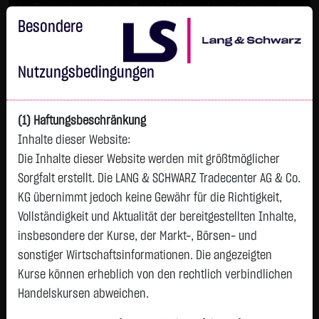
Im Durchschnitt erleiden 7 von 10 Kleinanlegern Verluste beim
Handel mit Turbo-Zertifikaten.
Besondere
Turbo-Zertifikate sind hoch risikoreiche Produkte und nicht für
langfristige Anlagestrategien geeignet.
Nutzungsbedingungen
(1) Haftungsbeschränkung
Inhalte dieser Website:
Die Inhalte dieser Website werden mit größtmöglicher
Sorgfalt erstellt. Die LANG & SCHWARZ Tradecenter AG & Co.
KG übernimmt jedoch keine Gewähr für die Richtigkeit,
Vollständigkeit und Aktualität der bereitgestellten Inhalte,
Tops & Flops
insbesondere der Kurse, der Markt-, Börsen- und
DAX
Europa
USA
Deutschland
Asien
sonstiger Wirtschaftsinformationen. Die angezeigten
Kurse können erheblich von den rechtlich verbindlichen
Name
Kurs
Diff.
Diff.%
Zeit
Handelskursen abweichen.
VOLKSWAGEN
76,4200 €
- €
0,00 %
08.08.
P