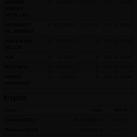
Analytics verwendet sog. „Cookies“, Textdateien, die auf
SUNRISE
6
10,4000 €
+0,3450 €
+3,43 %
08.08.
ENERGY
Ihrem Computer gespeichert werden und die eine Analyse
META. LTD.
der Benutzung der Website durch Sie ermöglichen. Die
MICROSOFT
5
432,3000 €
-0,2750 €
-0,06 %
08.08.
durch den Cookie erzeugten Informationen über Ihre
DL-,00000625
Benutzung dieser Website werden in der Regel an einen
AXA S.A. INH.
4
45,1100 €
- €
0,00 %
08.08.
Server von Google in den USA übertragen und dort
EO 2,29
gespeichert.
ICBI
4
0,7885 €
- €
0,00 %
08.08.
Im Falle der Aktivierung der IP-Anonymisierung auf dieser
RIO TINTO
4
87,6900 €
- €
0,00 %
08.08.
Webseite, wird Ihre IP-Adresse von Google jedoch
HONDA
4
9,2330 €
- €
0,00 %
08.08.
innerhalb von Mitgliedstaaten der Europäischen Union
MOTOR CO
oder in anderen Vertragsstaaten des Abkommens über
den Europäischen Wirtschaftsraum zuvor gekürzt. Nur in
Kryptos
Ausnahmefällen wird die volle IP-Adresse an einen Server
Name
Kurs
Diff.%
von Google in den USA übertragen und dort gekürzt. Im
Bitcoin (BTC)
65.015,9600 $
+0,05 %
Auftrag des Betreibers dieser Website wird Google diese
Informationen benutzen, um Ihre Nutzung der Website
Ethereum (ETH)
1.922,0150 $
+0,30 %