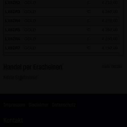
LX9ZR2
GOLD
C
4.210,00
LX9ZR3
GOLD
C
4.240,00
LX9ZR4
GOLD
C
4.270,00
LX9ZR5
GOLD
C
4.250,00
LX9ZR6
GOLD
C
4.230,00
LX9ZR7
GOLD
C
4.190,00
LX9ZR8
SILBER
C
62,50
Handel per Erscheinen
LX9ZR9
SILBER
C
61,50
mehr Details
LX9ZRP
DAX
C
26.125,00
Keine Ergebnisse
LX9ZRQ
DAX
C
24.675,00
LX9ZRR
DAX
C
26.100,00
LX9ZRS
DAX
C
25.525,00
Impressum
|
Disclaimer
|
Datenschutz
LX9ZRT
DAX
C
25.575,00
Kontakt
LX9ZRU
DAX
C
26.175,00