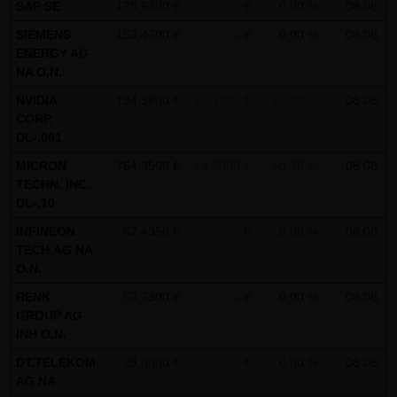
indem sie auf folgenden Link klicken:
Google Analytics
SAP SE
178,6300 €
- €
0,00 %
08.08.
Opt-Out
SIEMENS
153,4700 €
- €
0,00 %
08.08.
ENERGY AG
Alle Informationen zum Datenschutz finden Sie
hier
.
NA O.N.
NVIDIA
194,3800 €
+0,1800 €
+0,09 %
08.08.
(4) Anwendbares Recht
CORP.
Es gilt ausschließlich das maßgebliche Recht der
DL-,001
Bundesrepublik Deutschland.
MICRON
764,3500 €
+2,9000 €
+0,38 %
08.08.
TECHN. INC.
(5) Besondere Nutzungsbedingungen
DL-,10
Soweit besondere Bedingungen für einzelne Nutzungen
INFINEON
62,4350 €
- €
0,00 %
08.08.
dieser Website von den vorgenannten Punkten (1) bis (4)
TECH.AG NA
abweichen, wird an entsprechender Stelle ausdrücklich
O.N.
darauf hingewiesen. In diesem Falle gelten im jeweiligen
RENK
50,7300 €
- €
0,00 %
08.08.
Einzelfall die besonderen Nutzungsbedingungen.
GROUP AG
INH O.N.
Hinweise zu den von dieser Seite verwendeten Cookies
DT.TELEKOM
29,0000 €
- €
0,00 %
08.08.
Diese Seite verwendet keine Daten in den Cookies,
AG NA
anhand derer wir Besucher oder wiederkehrende