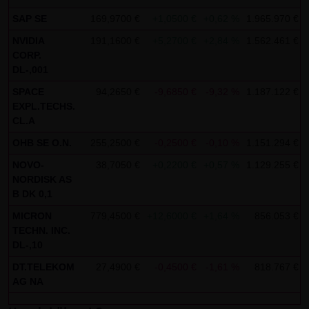
AG & Co. KG haftet für Vorsatz und grobe Fahrlässigkeit
SAP SE
169,9700 €
+1,0500 €
+0,62 %
1.965.970 €
sowie bei Verletzung einer wesentlichen Vertragspflicht
NVIDIA
191,1600 €
+5,2700 €
+2,84 %
1.562.461 €
(Kardinalpflicht). Die LANG & SCHWARZ Tradecenter AG &
CORP.
Co. KG haftet unter Begrenzung auf Ersatz des bei
DL-,001
Vertragsschluss vorhersehbaren vertragstypischen
SPACE
94,2650 €
-9,6850 €
-9,32 %
1.187.122 €
Schadens für solche Schäden, die auf einer leicht
EXPL.TECHS.
fahrlässigen Verletzung von Kardinalpflichten durch ihn
CL.A
oder eines seiner gesetzlichen Vertreter oder
OHB SE O.N.
255,2500 €
-0,2500 €
-0,10 %
1.151.294 €
Erfüllungsgehilfen beruhen. Bei leicht fahrlässiger
NOVO-
38,7050 €
+0,2200 €
+0,57 %
1.129.255 €
Verletzung von Nebenpflichten, die keine
NORDISK AS
Kardinalpflichten sind, haftet die LANG & SCHWARZ
B DK 0,1
Tradecenter AG & Co. KG nicht. Die Haftung für Schäden,
MICRON
779,4500 €
+12,6000 €
+1,64 %
856.053 €
die in den Schutzbereich einer von der LANG & SCHWARZ
TECHN. INC.
DL-,10
Tradecenter AG & Co. KG gegebenen Garantie oder
Zusicherung fallen, sowie die Haftung für Ansprüche
DT.TELEKOM
27,4900 €
-0,4500 €
-1,61 %
818.767 €
AG NA
aufgrund des Produkthaftungsgesetzes und Schäden aus
der Verletzung des Lebens, des Körpers oder der