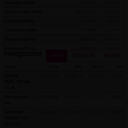
auszuwerten, um Reports über die Websiteaktivitäten
Avalache (AVX)
6,5510 $
-0,17 %
zusammenzustellen und um weitere mit der
Bitcoin Cash (BCH)
197,1370 $
-0,19 %
Websitenutzung und der Internetnutzung verbundene
Cardano (ADA)
0,1480 $
0,00 %
Dienstleistungen gegenüber dem Websitebetreiber zu
Chainlink (LNK)
7,3740 $
+0,19 %
erbringenDie im Rahmen von Google Analytics von Ihrem
Polkadot (DOT)
0,8500 $
+0,12 %
Browser übermittelte IP-Adresse wird nicht mit anderen
Daten von Google zusammengeführt.
Polygon (POL)
0,0715 $
0,00 %
Meistgesuchte
Aktien
Turbos & OS
Wikifolio
Stellar Lumen (XLM)
0,1750 $
0,00 %
Sie können die Speicherung der Cookies durch eine
Name
Kurs
Diff.
Diff.%
Zeit
entsprechende Einstellung Ihrer Browser-Software
verhindern; wir weisen Sie jedoch darauf hin, dass Sie in
SPACE
94,2650 €
-9,6850 €
-9,32 %
05.08.
EXPL.TECHS.
diesem Fall gegebenenfalls nicht sämtliche Funktionen
CL.A
dieser Website vollumfänglich werden nutzen können. Sie
Rheinmetall
1.212,8000 €
+8,6000 €
+0,71 %
05.08.
können darüber hinaus die Erfassung der durch das
AG
Cookie erzeugten und auf Ihre Nutzung der Website
SIEMENS
151,1100 €
-2,2000 €
-1,44 %
05.08.
bezogenen Daten (inkl. Ihrer IP-Adresse) an Google sowie
ENERGY AG
die Verarbeitung dieser Daten durch Google verhindern,
NA O.N.