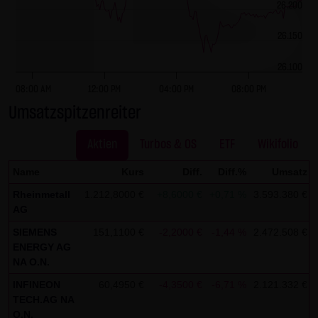
dieser externen Links ist für die LANG & SCHWARZ
26.200
Tradecenter AG & Co. KG ohne konkrete Hinweise auf
26.150
Rechtsverstöße nicht zumutbar. Bei Kenntnis von
Rechtsverstößen werden jedoch derartige externe Links
26.100
unverzüglich gelöscht.
08:00 AM
12:00 PM
04:00 PM
08:00 PM
Umsatzspitzenreiter
Kein Vertragsverhältnis:
Mit der Nutzung der Website der LANG & SCHWARZ
Aktien
Turbos & OS
ETF
Wikifolio
Tradecenter AG & Co. KG kommt keinerlei
Vertragsverhältnis zwischen dem Nutzer und der LANG &
Name
Kurs
Diff.
Diff.%
Umsatz
SCHWARZ Tradecenter AG & Co. KG zustande. Insofern
Rheinmetall
1.212,8000 €
+8,6000 €
+0,71 %
3.593.380 €
ergeben sich auch keinerlei vertragliche oder
AG
quasivertragliche Ansprüche gegen die LANG & SCHWARZ
SIEMENS
151,1100 €
-2,2000 €
-1,44 %
2.472.508 €
Tradecenter AG & Co. KG. Für den Fall, dass die Nutzung
ENERGY AG
NA O.N.
der Website doch zu einem Vertragsverhältnis führen
INFINEON
60,4950 €
-4,3500 €
-6,71 %
2.121.332 €
sollte, gilt rein vorsorglich nachfolgende
TECH.AG NA
Haftungsbeschränkung: Die LANG & SCHWARZ Tradecenter
O.N.