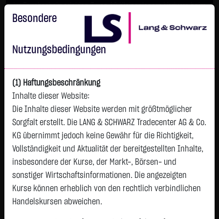
Im Durchschnitt erleiden 7 von 10 Kleinanlegern Verluste beim
Handel mit Turbo-Zertifikaten.
Besondere
Turbo-Zertifikate sind hoch risikoreiche Produkte und nicht für
langfristige Anlagestrategien geeignet.
Nutzungsbedingungen
(1) Haftungsbeschränkung
Inhalte dieser Website:
Die Inhalte dieser Website werden mit größtmöglicher
Sorgfalt erstellt. Die LANG & SCHWARZ Tradecenter AG & Co.
KG übernimmt jedoch keine Gewähr für die Richtigkeit,
Vollständigkeit und Aktualität der bereitgestellten Inhalte,
Tops & Flops
insbesondere der Kurse, der Markt-, Börsen- und
DAX
Europa
USA
Deutschland
Asien
sonstiger Wirtschaftsinformationen. Die angezeigten
Kurse können erheblich von den rechtlich verbindlichen
Name
Kurs
Diff.
Diff.%
Zeit
Handelskursen abweichen.
BEIERSDORF
81,8200 €
+3,4800 €
+4,44 %
05.08.
P