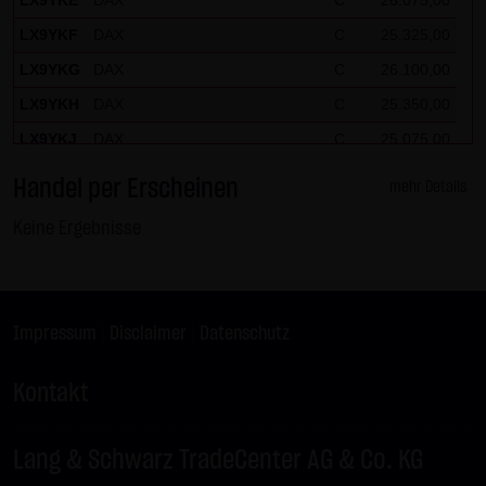
LX9YKE
DAX
C
26.075,00
LX9YKF
DAX
C
25.325,00
LX9YKG
DAX
C
26.100,00
LX9YKH
DAX
C
25.350,00
LX9YKJ
DAX
C
25.075,00
LX9YKK
DAX
C
26.150,00
Handel per Erscheinen
mehr Details
LX9YKL
DAX
C
26.125,00
Keine Ergebnisse
LX9YKM
EURUSD
P
1,27
LX9YKN
BUND FUTURE SEP 2026
C
124,50
LX9YKP
BRENT-OIL FUTURE IPE OCT
P
82,00
Impressum
|
Disclaimer
|
Datenschutz
2026
LX9YKQ
BRENT-OIL FUTURE IPE OCT
P
80,00
Kontakt
2026
LX9YKR
BRENT-OIL FUTURE IPE OCT
C
79,00
2026
Lang & Schwarz TradeCenter AG & Co. KG
LX9YKS
BRENT-OIL FUTURE IPE OCT
P
84,00