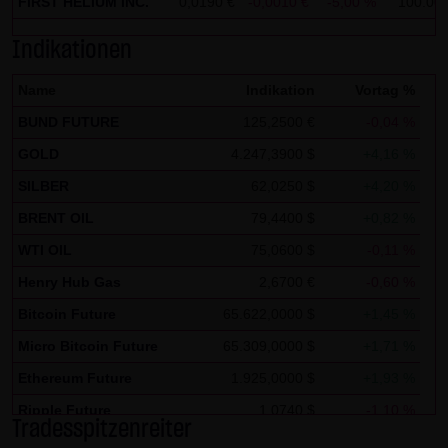
FIRST HELIUM INC.
0,0190 €
-0,0010 €
-5,00 %
100.00
Zwecken ausgewertet. Soweit auf der Website
personenbezogene Daten (beispielsweise Name, Anschrift
Indikationen
oder E-Mailadressen) erhoben werden, erfolgt dies,
Name
Indikation
Vortag %
soweit möglich, stets auf freiwilliger Basis. Eine
BUND FUTURE
125,2500 €
-0,04 %
Weitergabe an Dritte, zu kommerziellen oder
nichtkommerziellen Zwecken, findet nicht statt. Des
GOLD
4.247,3900 $
+4,16 %
Weiteren können Daten auf dem Computer der
SILBER
62,0250 $
+4,20 %
Websitenutzer gespeichert werden. Diese Daten nennt
BRENT OIL
79,4400 $
+0,82 %
man "Cookie", die dazu dienen, das Zugriffsverhalten der
WTI OIL
75,0600 $
-0,11 %
Nutzer zu vereinfachen. Der Nutzer hat jedoch die
Henry Hub Gas
2,6700 €
-0,60 %
Möglichkeit, diese Funktion innerhalb des jeweiligen
Bitcoin Future
65.622,0000 $
+1,45 %
Webbrowsers zu deaktivieren. In diesem Fall kann es
jedoch zu Einschränkungen der Bedienbarkeit unserer
Micro Bitcoin Future
65.309,0000 $
+1,71 %
Website kommen. Die LANG & SCHWARZ Tradecenter AG &
Ethereum Future
1.925,0000 $
+1,93 %
Co. KG weist ausdrücklich darauf hin, dass die
Ripple Future
1,0740 $
-1,10 %
Datenübertragung im Internet (z.B. bei der
Tradesspitzenreiter
Solana Future
74,5540 $
+0,16 %