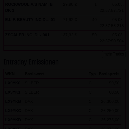
ROCKWOOL A/S NAM. B
29,90 €
1
05.08.
DK 1
22:57:57.721
E.L.F. BEAUTY INC DL-,01
71,92 €
40
05.08.
22:57:53.215
ZSCALER INC. DL-,001
137,32 €
50
05.08.
22:57:50.504
mehr Trades
Intraday Emissionen
WKN
Basiswert
Typ
Basispreis
LX9YK0
SILBER
C
59,50
LX9YK1
SILBER
C
60,50
LX9YKB
DAX
C
26.300,00
LX9YKC
DAX
C
26.250,00
LX9YKD
DAX
C
26.275,00