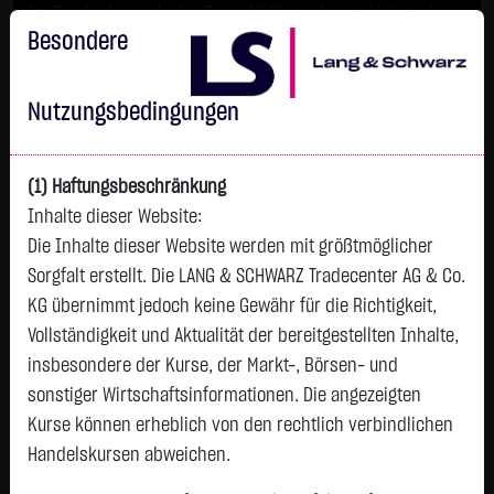
Im Durchschnitt erleiden 7 von 10 Kleinanlegern Verluste beim
Handel mit Turbo-Zertifikaten.
Besondere
Turbo-Zertifikate sind hoch risikoreiche Produkte und nicht für
langfristige Anlagestrategien geeignet.
Nutzungsbedingungen
(1) Haftungsbeschränkung
Inhalte dieser Website:
Die Inhalte dieser Website werden mit größtmöglicher
Sorgfalt erstellt. Die LANG & SCHWARZ Tradecenter AG & Co.
KG übernimmt jedoch keine Gewähr für die Richtigkeit,
Vollständigkeit und Aktualität der bereitgestellten Inhalte,
Watchlist
insbesondere der Kurse, der Markt-, Börsen- und
sonstiger Wirtschaftsinformationen. Die angezeigten
Endlos-Turbo-Zertifikat auf Datadog Inc. /
Kurse können erheblich von den rechtlich verbindlichen
Call
Handelskursen abweichen.
ISIN: DE000LX8S2N4 | WKN: LX8S2N