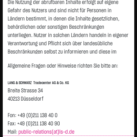
11,5200
€
+0,3800
+3,41 %
Die Nutzung der abrufbaren Inhalte erfolgt auf eigene
07.08. 23:00
Gefahr des Nutzers und sind nicht für Personen in
Ländern bestimmt, in denen die Inhalte gesetzlichen,
Geld
Brief
behördlichen oder sonstigen Beschränkungen
11,4600
€
11,5800
€
unterliegen. Nutzer in solchen Ländern handeln in eigener
Stück:
2.000
Stück:
2.000
Verantwortung und Pflicht sich über landesübliche
Beschränkungen selbst zu informieren und diese im
Intraday
1 Monat
6 Monate
1 Jahr
3 Jahre
Alles
erforderlichen Umfang zu beachten. Namentlich
H
Allgemeine Fragen oder Hinweise richten Sie bitte an:
gekennzeichnete Beiträge geben die Meinung des
12,25
jeweiligen Autors und nicht immer die Meinung der LANG &
LANG & SCHWARZ Tradecenter AG & Co. KG
SCHWARZ Tradecenter AG & Co. KG wieder.
Breite Strasse 34
12
Verfügbarkeit der Website:
40213 Düsseldorf
Die Lang & Schwarz TradeCenter AG & Co. KG wird sich
11,75
bemühen, den Dienst möglichst unterbrechungsfrei zum
Fon: +49 (0)211 138 40 0
Abruf anzubieten. Auch bei aller Sorgfalt können aber
Fax: +49 (0)211 138 40 90
11,5
Ausfallzeiten nicht ausgeschlossen werden. Die LANG &
Mail:
public-relations(at)ls-d.de