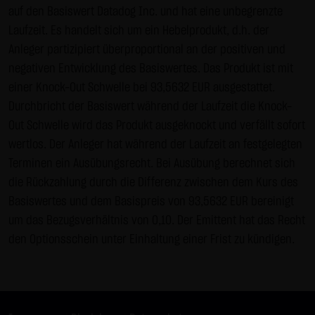
auf den Basiswert Datadog Inc. und hat eine unbegrenzte
Gebrauch ist erlaubt; wobei es dem Benutzer der Webseite
Laufzeit. Es handelt sich um ein Hebelprodukt, d.h. der
obliegt dafür zu Sorge zu tragen, dass die Informationen
Anleger partizipiert überproportional an der positiven und
und Inhalte die er auf seine Systeme herunterlädt auf
negativen Entwicklung des Basiswertes. Das Produkt ist mit
Viren und sonstige zerstörerische Eigenschaften hin
einer Knock-Out Schwelle bei 93,5632 EUR ausgestattet.
überprüft werden. Links zur Website der LANG & SCHWARZ
Durchbricht der Basiswert während der Laufzeit die Knock-
Tradecenter AG & Co. KG sind jederzeit willkommen und
Out Schwelle wird das Produkt ausgeknockt und verfällt sofort
bedürfen keiner Zustimmung durch die LANG & SCHWARZ
wertlos. Der Anleger hat während der Laufzeit an festgelegten
Tradecenter AG & Co. KG. Die Darstellung dieser Website in
Terminen ein Ausübungsrecht. Bei Ausübung berechnet sich
fremden Frames ist nur mit Erlaubnis zulässig.
die Rückzahlung durch die Differenz zwischen dem Kurs des
(3) Datenschutz
Basiswertes und dem Basispreis von 93,5632 EUR bereinigt
Durch den Besuch der Website der LANG & SCHWARZ
um das Bezugsverhältnis von 0,10. Der Emittent hat das Recht
Tradecenter AG & Co. KG können Informationen über den
den Optionsschein unter Einhaltung einer Frist zu kündigen.
Zugriff (Datum, Uhrzeit, betrachtete Seite u.a.) auf dem
Server gespeichert werden. Diese Daten gehören nicht zu
den personenbezogenen Daten, sondern sind
anonymisiert. Sie werden ausschließlich zu statistischen