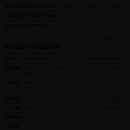
BAIC MOTOR CORP. LTD
0,0927 €
100.000
07:52:42.064
Besucher identifizieren können. In den Cookies dieser
Seite werden folgende Informationen gespeichert:
CARTESIAN THERAP. NEW
7,35 €
150
07:52:37.643
- Ein Hinweis, ob der Besucher bereits unseren
ALLIANZ AG VNA O.N.
434,10 €
58
07:52:11.505
Besonderen Nutzungsbedingungen zugestimmt hat
- Alle Informationen zu der Watchlist des Besuchers
mehr Trades
Intraday Emissionen
WKN
Basiswert
Typ
Basispreis
LX9ZR0
BRENT-OIL FUTURE IPE OCT
C
83,00
2026
LX9ZR1
BRENT-OIL FUTURE IPE OCT
C
81,00
2026
LX9ZR2
GOLD
C
4.210,00
LX9ZR3
GOLD
C
4.240,00
LX9ZR4
GOLD
-
LX9ZR5
GOLD
-