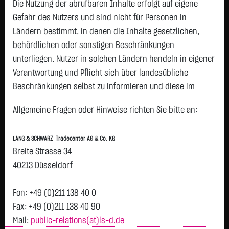
O.N.
Die Nutzung der abrufbaren Inhalte erfolgt auf eigene
SCOUT24 SE NA O.N.
72,3750 €
+0,3750 €
+0,52 %
0
Gefahr des Nutzers und sind nicht für Personen in
Ländern bestimmt, in denen die Inhalte gesetzlichen,
HANNOVER RUECK SE NA
253,3000 €
+1,2000 €
+0,48 %
0
O.N.
behördlichen oder sonstigen Beschränkungen
unterliegen. Nutzer in solchen Ländern handeln in eigener
VONOVIA SE
20,8250 €
+0,0800 €
+0,39 %
0
Verantwortung und Pflicht sich über landesübliche
Rheinmetall AG
1.156,7000 €
+4,4000 €
+0,38 %
0
Beschränkungen selbst zu informieren und diese im
MUENCH.RUECKVERS.VNA
521,2000 €
-1,8000 €
-0,34 %
0
erforderlichen Umfang zu beachten. Namentlich
O.N.
Allgemeine Fragen oder Hinweise richten Sie bitte an:
gekennzeichnete Beiträge geben die Meinung des
FRESENIUS SE & CO
46,6800 €
-0,1950 €
-0,42 %
0
jeweiligen Autors und nicht immer die Meinung der LANG &
KGAA
LANG & SCHWARZ Tradecenter AG & Co. KG
SCHWARZ Tradecenter AG & Co. KG wieder.
ALLIANZ AG VNA O.N.
433,8500 €
-6,6500 €
-1,51 %
0
Breite Strasse 34
Verfügbarkeit der Website:
MTU AERO ENGINES NA
365,2000 €
-6,7500 €
-1,81 %
0
40213 Düsseldorf
O.N.
Die Lang & Schwarz TradeCenter AG & Co. KG wird sich
bemühen, den Dienst möglichst unterbrechungsfrei zum
DAIMLER TRUCK HLDG
45,1750 €
-2,9350 €
-6,10 %
0
Fon: +49 (0)211 138 40 0
JGE NA
Abruf anzubieten. Auch bei aller Sorgfalt können aber
Fax: +49 (0)211 138 40 90
Ausfallzeiten nicht ausgeschlossen werden. Die LANG &
Mail:
public-relations(at)ls-d.de
zur DAX Liste