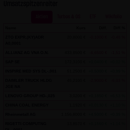
dieser externen Links ist für die LANG & SCHWARZ
Umsatzspitzenreiter
Tradecenter AG & Co. KG ohne konkrete Hinweise auf
Aktien
Turbos & OS
ETF
Wikifolio
Rechtsverstöße nicht zumutbar. Bei Kenntnis von
Rechtsverstößen werden jedoch derartige externe Links
Name
Kurs
Diff.
Diff.%
unverzüglich gelöscht.
ZTO EXPR.(KY)ADR
20,8000 €
-0,1000 €
-0,48 %
7
A0,0001
Kein Vertragsverhältnis:
ALLIANZ AG VNA O.N.
433,8500 €
-6,6500 €
-1,51 %
7
Mit der Nutzung der Website der LANG & SCHWARZ
Tradecenter AG & Co. KG kommt keinerlei
SAP SE
172,3100 €
+0,0400 €
+0,02 %
6
Vertragsverhältnis zwischen dem Nutzer und der LANG &
INSPIRE MED SYS DL-,001
51,2500 €
+0,5000 €
+0,99 %
5
SCHWARZ Tradecenter AG & Co. KG zustande. Insofern
DAIMLER TRUCK HLDG
45,2100 €
-2,9000 €
-6,03 %
5
ergeben sich auch keinerlei vertragliche oder
JGE NA
quasivertragliche Ansprüche gegen die LANG & SCHWARZ
LENOVO GROUP HD-,025
3,0200 €
+0,1850 €
+6,53 %
4
Tradecenter AG & Co. KG. Für den Fall, dass die Nutzung
CHINA COAL ENERGY
1,1920 €
+0,0130 €
+1,10 %
4
der Website doch zu einem Vertragsverhältnis führen
Rheinmetall AG
1.156,8000 €
+4,5000 €
+0,39 %
4
sollte, gilt rein vorsorglich nachfolgende
RIGETTI COMPUTNG
13,8570 €
+0,1560 €
+1,14 %
4
Haftungsbeschränkung: Die LANG & SCHWARZ Tradecenter
DL-,0001