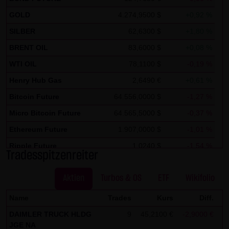
Zwecken ausgewertet. Soweit auf der Website
GOLD
4.274,9500 $
+0,92 %
personenbezogene Daten (beispielsweise Name, Anschrift
SILBER
62,6300 $
+1,80 %
oder E-Mailadressen) erhoben werden, erfolgt dies,
BRENT OIL
83,6000 $
+0,08 %
soweit möglich, stets auf freiwilliger Basis. Eine
WTI OIL
78,1100 $
-0,19 %
Weitergabe an Dritte, zu kommerziellen oder
nichtkommerziellen Zwecken, findet nicht statt. Des
Henry Hub Gas
2,6490 €
+0,61 %
Weiteren können Daten auf dem Computer der
Bitcoin Future
64.556,0000 $
-1,27 %
Websitenutzer gespeichert werden. Diese Daten nennt
Micro Bitcoin Future
64.565,5000 $
-0,37 %
man "Cookie", die dazu dienen, das Zugriffsverhalten der
Ethereum Future
1.907,0000 $
-1,01 %
Nutzer zu vereinfachen. Der Nutzer hat jedoch die
Ripple Future
1,0240 $
-1,54 %
Möglichkeit, diese Funktion innerhalb des jeweiligen
Tradesspitzenreiter
Webbrowsers zu deaktivieren. In diesem Fall kann es
Solana Future
72,9490 $
-0,67 %
jedoch zu Einschränkungen der Bedienbarkeit unserer
Aktien
Turbos & OS
ETF
Wikifolio
Website kommen. Die LANG & SCHWARZ Tradecenter AG &
Name
Trades
Kurs
Diff.
Co. KG weist ausdrücklich darauf hin, dass die
DAIMLER TRUCK HLDG
9
45,2100 €
-2,9000 €
-
Datenübertragung im Internet (z.B. bei der
JGE NA