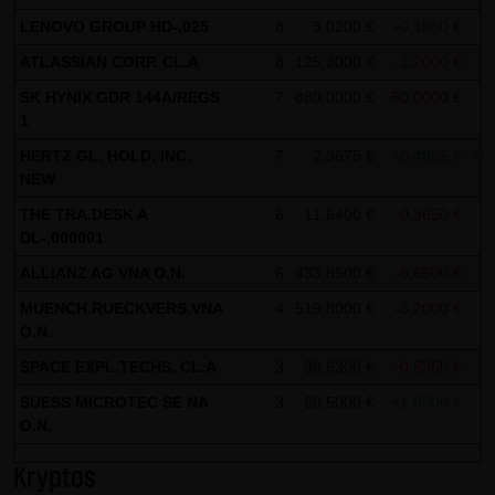
Kommunikation per E-Mail) Sicherheitslücken aufweisen
LENOVO GROUP HD-,025
8
3,0200 €
+0,1850 €
+
und nicht lückenlos vor dem Zugriff durch Dritte geschützt
ATLASSIAN CORP. CL.A
8
125,3000 €
-1,2000 €
-
werden kann. Die Verwendung der Kontaktdaten der LANG
& SCHWARZ Tradecenter AG & Co. KG - insbesondere der
SK HYNIX GDR 144A/REGS
7
880,0000 €
-50,0000 €
-
1
Telefon-/Faxnummern und E-Mailadressen - zur
gewerblichen Werbung ist ausdrücklich nicht erwünscht,
HERTZ GL. HOLD. INC.
7
2,3675 €
+0,4965 €
+2
NEW
es sei denn die LANG & SCHWARZ Tradecenter AG & Co. KG
hatte zuvor seine schriftliche Einwilligung erteilt oder es
THE TRA.DESK A
6
11,6400 €
-0,3650 €
-
DL-,000001
besteht bereits ein geschäftlicher Kontakt. Die LANG &
SCHWARZ Tradecenter AG & Co. KG und alle auf dieser
ALLIANZ AG VNA O.N.
6
433,8500 €
-6,6500 €
-
Website genannten Personen widersprechen hiermit jeder
MUENCH.RUECKVERS.VNA
4
519,8000 €
-3,2000 €
-
kommerziellen Verwendung und Weitergabe ihrer Daten.
O.N.
SPACE EXPL.TECHS. CL.A
3
98,9300 €
-0,5350 €
-
Datenschutzerklärung für die Nutzung von Google
SUESS MICROTEC SE NA
3
80,5000 €
+1,8500 €
+
Analytics:
O.N.
Diese Website benutzt Google Analytics, einen
Webanalysedienst der Google Inc. („Google“). Google
Kryptos