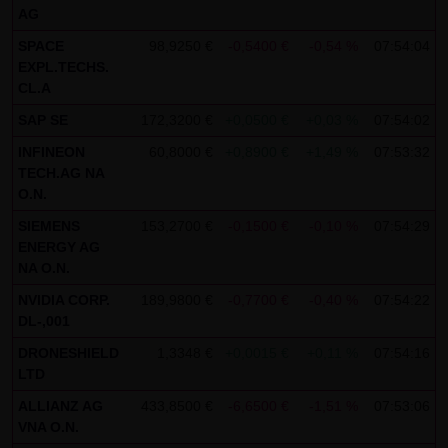
auszuwerten, um Reports über die Websiteaktivitäten
AG
zusammenzustellen und um weitere mit der
SPACE
98,9250 €
-0,5400 €
-0,54 %
07:54:04
Websitenutzung und der Internetnutzung verbundene
EXPL.TECHS.
Dienstleistungen gegenüber dem Websitebetreiber zu
CL.A
erbringenDie im Rahmen von Google Analytics von Ihrem
SAP SE
172,3200 €
+0,0500 €
+0,03 %
07:54:02
Browser übermittelte IP-Adresse wird nicht mit anderen
INFINEON
60,8000 €
+0,8900 €
+1,49 %
07:53:32
Daten von Google zusammengeführt.
TECH.AG NA
O.N.
Sie können die Speicherung der Cookies durch eine
SIEMENS
153,2700 €
-0,1500 €
-0,10 %
07:54:29
entsprechende Einstellung Ihrer Browser-Software
ENERGY AG
verhindern; wir weisen Sie jedoch darauf hin, dass Sie in
NA O.N.
diesem Fall gegebenenfalls nicht sämtliche Funktionen
NVIDIA CORP.
189,9800 €
-0,7700 €
-0,40 %
07:54:22
dieser Website vollumfänglich werden nutzen können. Sie
DL-,001
können darüber hinaus die Erfassung der durch das
DRONESHIELD
1,3348 €
+0,0015 €
+0,11 %
07:54:16
Cookie erzeugten und auf Ihre Nutzung der Website
LTD
bezogenen Daten (inkl. Ihrer IP-Adresse) an Google sowie
ALLIANZ AG
433,8500 €
-6,6500 €
-1,51 %
07:53:06
die Verarbeitung dieser Daten durch Google verhindern,
VNA O.N.