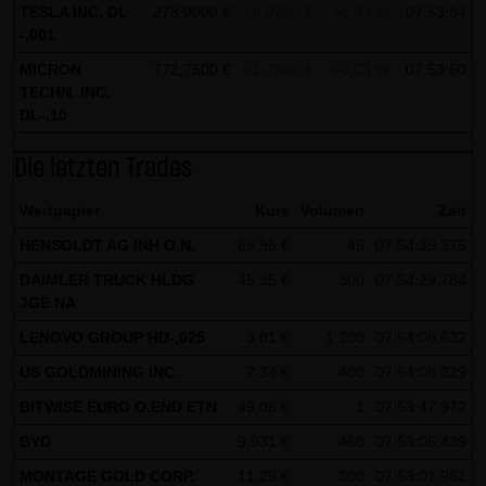
indem sie auf folgenden Link klicken:
Google Analytics
TESLA INC. DL
278,0000 €
+0,9250 €
+0,33 %
07:53:34
Opt-Out
-,001
MICRON
772,7500 €
+1,7500 €
+0,23 %
07:53:50
Alle Informationen zum Datenschutz finden Sie
hier
.
TECHN. INC.
DL-,10
(4) Anwendbares Recht
Es gilt ausschließlich das maßgebliche Recht der
Die letzten Trades
Bundesrepublik Deutschland.
Wertpapier
Kurs
Volumen
Zeit
(5) Besondere Nutzungsbedingungen
HENSOLDT AG INH O.N.
89,96 €
45
07:54:39.375
Soweit besondere Bedingungen für einzelne Nutzungen
DAIMLER TRUCK HLDG
45,35 €
300
07:54:29.784
dieser Website von den vorgenannten Punkten (1) bis (4)
JGE NA
abweichen, wird an entsprechender Stelle ausdrücklich
LENOVO GROUP HD-,025
3,01 €
1.200
07:54:08.632
darauf hingewiesen. In diesem Falle gelten im jeweiligen
US GOLDMINING INC.
7,34 €
400
07:54:08.329
Einzelfall die besonderen Nutzungsbedingungen.
BITWISE EURO O.END ETN
49,06 €
1
07:53:47.972
Hinweise zu den von dieser Seite verwendeten Cookies
BYD
9,931 €
450
07:53:05.439
Diese Seite verwendet keine Daten in den Cookies,
MONTAGE GOLD CORP.
11,25 €
300
07:53:01.961
anhand derer wir Besucher oder wiederkehrende