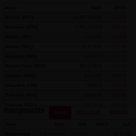
Analytics verwendet sog. „Cookies“, Textdateien, die auf
Name
Kurs
Diff.%
Ihrem Computer gespeichert werden und die eine Analyse
der Benutzung der Website durch Sie ermöglichen. Die
Bitcoin (BTC)
64.293,2500 $
-0,19 %
durch den Cookie erzeugten Informationen über Ihre
Ethereum (ETH)
1.901,1500 $
-0,33 %
Benutzung dieser Website werden in der Regel an einen
Ripple (XRP)
1,0590 $
0,00 %
Server von Google in den USA übertragen und dort
Solana (SOL)
71,8770 $
-0,07 %
gespeichert.
Avalache (AVX)
6,5690 $
+0,27 %
Im Falle der Aktivierung der IP-Anonymisierung auf dieser
Bitcoin Cash (BCH)
197,1740 $
+0,02 %
Webseite, wird Ihre IP-Adresse von Google jedoch
Cardano (ADA)
0,1480 $
0,00 %
innerhalb von Mitgliedstaaten der Europäischen Union
Chainlink (LNK)
7,3680 $
-0,08 %
oder in anderen Vertragsstaaten des Abkommens über
Polkadot (DOT)
0,8500 $
0,00 %
den Europäischen Wirtschaftsraum zuvor gekürzt. Nur in
Ausnahmefällen wird die volle IP-Adresse an einen Server
Polygon (POL)
0,0715 $
0,00 %
Meistgesuchte
von Google in den USA übertragen und dort gekürzt. Im
Aktien
Turbos & OS
Wikifolio
Stellar Lumen (XLM)
0,1750 $
0,00 %
Auftrag des Betreibers dieser Website wird Google diese
Name
Kurs
Diff.
Diff.%
Zeit
Informationen benutzen, um Ihre Nutzung der Website
Rheinmetall
1.156,6000 €
+4,3000 €
+0,37 %
07:54:29