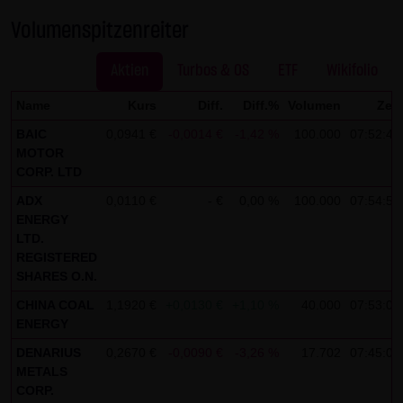
Gesundheit bleibt hiervon unberührt.
Volumenspitzenreiter
(2) Urheberrecht
Aktien
Turbos & OS
ETF
Wikifolio
Die auf dieser Website veröffentlichten Inhalte und Werke
sind urheberrechtlich geschützt. Jede vom deutschen
Name
Kurs
Diff.
Diff.%
Volumen
Zeit
Urheberrecht nicht zugelassene Verwertung bedarf der
BAIC
0,0941 €
-0,0014 €
-1,42 %
100.000
07:52:44
vorherigen schriftlichen Zustimmung des jeweiligen
MOTOR
CORP. LTD
Autors oder Urhebers. Dies gilt insbesondere für
ADX
0,0110 €
- €
0,00 %
100.000
07:54:51
Vervielfältigung, Bearbeitung, Übersetzung,
ENERGY
Einspeicherung, Verarbeitung bzw. Wiedergabe von
LTD.
Inhalten in Datenbanken oder anderen elektronischen
REGISTERED
Medien und Systemen. Inhalte und Beiträge Dritter sind
SHARES O.N.
dabei als solche gekennzeichnet. Die unerlaubte
CHINA COAL
1,1920 €
+0,0130 €
+1,10 %
40.000
07:53:07
Vervielfältigung oder Weitergabe einzelner Inhalte oder
ENERGY
kompletter Seiten ist nicht gestattet und strafbar.
DENARIUS
0,2670 €
-0,0090 €
-3,26 %
17.702
07:45:07
Lediglich die Herstellung von Kopien und Downloads für
METALS
CORP.
den persönlichen, privaten und nicht kommerziellen