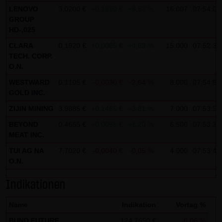
LENOVO
3,0200 €
+0,1850 €
+6,53 %
16.007
07:54:04
Gebrauch ist erlaubt; wobei es dem Benutzer der Webseite
GROUP
obliegt dafür zu Sorge zu tragen, dass die Informationen
HD-,025
und Inhalte die er auf seine Systeme herunterlädt auf
CLARA
0,1920 €
+0,0085 €
+4,63 %
15.000
07:52:36
Viren und sonstige zerstörerische Eigenschaften hin
TECH. CORP.
überprüft werden. Links zur Website der LANG & SCHWARZ
O.N.
Tradecenter AG & Co. KG sind jederzeit willkommen und
WESTWARD
0,1105 €
-0,0030 €
-2,64 %
8.000
07:54:57
bedürfen keiner Zustimmung durch die LANG & SCHWARZ
GOLD INC.
Tradecenter AG & Co. KG. Die Darstellung dieser Website in
ZIJIN MINING
3,9885 €
+0,1465 €
+3,81 %
7.000
07:53:59
fremden Frames ist nur mit Erlaubnis zulässig.
BEYOND
0,4655 €
+0,0055 €
+1,20 %
6.500
07:53:32
MEAT INC.
(3) Datenschutz
TUI AG NA
7,7020 €
-0,0040 €
-0,05 %
4.000
07:53:49
Durch den Besuch der Website der LANG & SCHWARZ
O.N.
Tradecenter AG & Co. KG können Informationen über den
Zugriff (Datum, Uhrzeit, betrachtete Seite u.a.) auf dem
Indikationen
Server gespeichert werden. Diese Daten gehören nicht zu
den personenbezogenen Daten, sondern sind
Name
Indikation
Vortag %
anonymisiert. Sie werden ausschließlich zu statistischen
BUND FUTURE
124,7650 €
-0,06 %