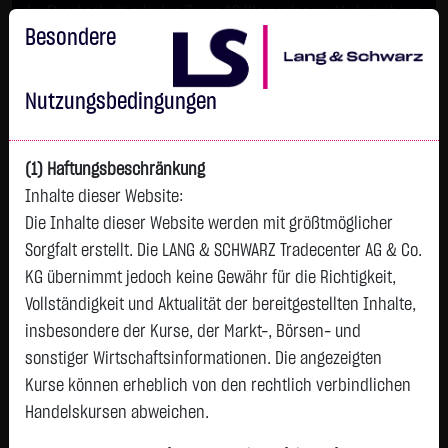
Im Durchschnitt erleiden 7 von 10 Kleinanlegern Verluste beim
Handel mit Turbo-Zertifikaten.
Besondere
Turbo-Zertifikate sind hoch risikoreiche Produkte und nicht für
langfristige Anlagestrategien geeignet.
Nutzungsbedingungen
(1) Haftungsbeschränkung
Inhalte dieser Website:
Die Inhalte dieser Website werden mit größtmöglicher
Sorgfalt erstellt. Die LANG & SCHWARZ Tradecenter AG & Co.
KG übernimmt jedoch keine Gewähr für die Richtigkeit,
Vollständigkeit und Aktualität der bereitgestellten Inhalte,
Tops & Flops
insbesondere der Kurse, der Markt-, Börsen- und
DAX
Europa
USA
Deutschland
Asien
sonstiger Wirtschaftsinformationen. Die angezeigten
Kurse können erheblich von den rechtlich verbindlichen
Name
Kurs
Diff.
Diff.%
Handelskursen abweichen.
INFINEON TECH.AG NA
60,8000 €
+0,8900 €
+1,49 %
0