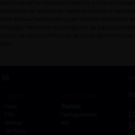
bezieht sich auf den Basiswert Datadog Inc. und hat eine unbegren
kation per E-Mail) Sicherheitslücken aufweisen und nicht lückenlo
proportional an der positiven und negativen Entwicklung des Basis
erwendung der Kontaktdaten der LANG & SCHWARZ Tradecenter AG 
cht der Basiswert während der Laufzeit die Knock-Out Schwelle wi
ladressen - zur gewerblichen Werbung ist ausdrücklich nicht er
n festgelegten Terminen ein Ausübungsrecht. Bei Ausübung berechn
 KG hatte zuvor seine schriftliche Einwilligung erteilt oder es bes
spreis von 111,8418 EUR bereinigt um das Bezugsverhältnis von 0
ANG & SCHWARZ Tradecenter AG & Co. KG und alle auf dieser Websi
ndigen.
kommerziellen Verwendung und Weitergabe ihrer Daten.
utzung von Google Analytics:
Analytics, einen Webanalysedienst der Google Inc. („Google“). Goo
. KG
uf Ihrem Computer gespeichert werden und die eine Analyse der B
Im
okie erzeugten Informationen über Ihre Benutzung dieser Website
Ko
übertragen und dort gespeichert.
Weitere
Wissen & Hilfe
IP-Anonymisierung auf dieser Webseite, wird Ihre IP-Adresse von 
Fonds
Überblick
L
chen Union oder in anderen Vertragsstaaten des Abkommens über
ETFs
Feiertagskalender
. Nur in Ausnahmefällen wird die volle IP-Adresse an einen Server
Anleihen
AGB
A
Im Auftrag des Betreibers dieser Website wird Google diese Infor
Zertifikate