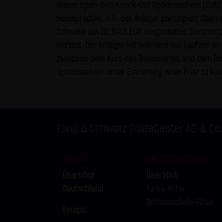
Dieser Open-End Knock-Out Optionsschein (Call) 
Internet (z.B. bei der Kommuni
Hebelprodukt, d.h. der Anleger partizipiert über
geschützt werden kann. Die V
Schwelle bei 111,8418 EUR ausgestattet. Durchbri
Telefon-/Faxnummern und E-Mai
wertlos. Der Anleger hat während der Laufzeit a
& SCHWARZ Tradecenter AG & Co.
zwischen dem Kurs des Basiswertes und dem Basi
geschäftlicher Kontakt. Die L
Optionsschein unter Einhaltung einer Frist zu kü
widersprechen hiermit jeder 
Datenschutzerklärung für die N
Diese Website benutzt Google 
Lang & Schwarz TradeCenter AG & Co
„Cookies“, Textdateien, die a
ermöglichen. Die durch den Co
Server von Google in den USA 
Aktien
Hebelprodukte
Im Falle der Aktivierung der 
Überblick
Überblick
Mitgliedstaaten der Europäis
Deutschland
Turbo-Filter
Wirtschaftsraum zuvor gekürzt
Optionsschein-Filter
Europa
übertragen und dort gekürzt. 