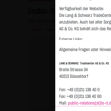
Verfügbarkeit der Website:
Endlos-Turbo-Zertifikat auf 
Die Lang & Schwarz TradeCente
ISIN: DE000LX8YVK5 | WKN: LX8YVK
anzubieten. Auch bei aller So
AG & Co. KG behält sich das Re
Intraday
1 Monat
6 Monate
1 Jahr
3 Jahre
Alles
Externe Links:
Diese Website enthält Verknüpf
Allgemeine Fragen oder Hinweis
jeweiligen Betreiber. Die LAN
fremden Inhalte daraufhin übe
LANG & SCHWARZ Tradecenter AG & Co. KG
ersichtlich. Die LANG & SCHWAR
Breite Strasse 34
auf die Inhalte der verknüpft
40213 Düsseldorf
Tradecenter AG & Co. KG die hi
externen Links ist für die LA
Fon: +49 (0)211 138 40 0
zumutbar. Bei Kenntnis von Re
Fax: +49 (0)211 138 40 90
Mail:
public-relations(at)ls-d.
Kein Vertragsverhältnis:
Mit der Nutzung der Website d