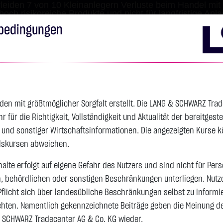
leiden 7 von 10 Kleinanlegern Verluste beim Handel mit 
 hoch risikoreiche Produkte und nicht für langfristige Anl
bedingungen
Impressum
Disclai
s
Anleihen
Zertifikate
wikifolio
Service
Wa
den mit größtmöglicher Sorgfalt erstellt. Die LANG & SCHWARZ Tra
für die Richtigkeit, Vollständigkeit und Aktualität der bereitgest
4.345,0000 $
SILBER
63,8040 $
BRENT OIL
- und sonstiger Wirtschaftsinformationen. Die angezeigten Kurse 
Vortag 83,535
elskursen abweichen.
alte erfolgt auf eigene Gefahr des Nutzers und sind nicht für Per
n, behördlichen oder sonstigen Beschränkungen unterliegen. Nutz
Vortag 61,525
+109,1800 $
+2,58 %
15:59:08
+2,2790 $
+3,70 %
15:58:40
Pflicht sich über landesübliche Beschränkungen selbst zu informi
hten. Namentlich gekennzeichnete Beiträge geben die Meinung des
 SCHWARZ Tradecenter AG & Co. KG wieder.