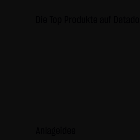
gekennzeichnet. Die unerlaubte
und strafbar. Lediglich die H
Die Top Produkte auf Datado
Gebrauch ist erlaubt; wobei es
die er auf seine Systeme herun
Website der LANG & SCHWARZ T
LANG & SCHWARZ Tradecenter AG 
(3) Datenschutz
Durch den Besuch der Website
Uhrzeit, betrachtete Seite u.
Daten, sondern sind anonymisi
personenbezogene Daten (beisp
stets auf freiwilliger Basis. E
Des Weiteren können Daten au
dazu dienen, das Zugriffsverha
Anlageidee
des jeweiligen Webbrowsers zu
Website kommen. Die LANG & S