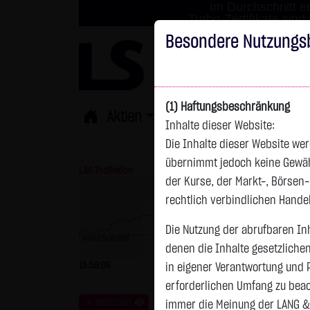
Im Durchschnitt er
Turbo-Zertifikate sind
Besondere Nutzungs
(1) Haftungsbeschränkung
Aktien
ETFs
Derivate
Fond
Inhalte dieser Website:
Die Inhalte dieser Website wer
übernimmt jedoch keine Gewähr 
L&S Indikation
26.337,00 Pkt
GOLD
der Kurse, der Markt-, Börsen
rechtlich verbindlichen Hand
Die Nutzung der abrufbaren Inh
Vortag 26.151,000
denen die Inhalte gesetzliche
Vortag 4.235,820
15:59:06
+186,00 Pkt
+0,71 %
15:59:10
in eigener Verantwortung und 
erforderlichen Umfang zu beac
Watchlist
immer die Meinung der LANG &