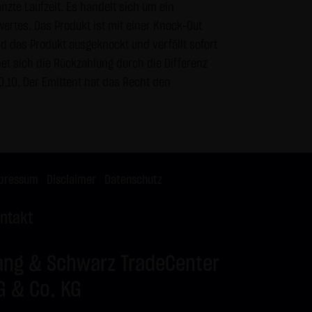
zte Laufzeit. Es handelt sich um ein
s vor dem Zugriff durch Dritte
wertes. Das Produkt ist mit einer Knock-Out
& Co. KG - insbesondere der
rd das Produkt ausgeknockt und verfällt sofort
wünscht, es sei denn die LANG
et sich die Rückzahlung durch die Differenz
teht bereits ein
,10. Der Emittent hat das Recht den
te genannten Personen
gle Analytics verwendet sog.
enutzung der Website durch Sie
pressum
|
Disclaimer
|
Datenschutz
 werden in der Regel an einen
ntakt
Google jedoch innerhalb von
ang & Schwarz TradeCenter
 den Europäischen
 von Google in den USA
G & Co. KG
mationen benutzen, um Ihre