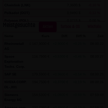
auszuwerten, um Reports über die Websiteaktivitäten
Chainlink (LNK)
7,3600 $
-0,10 %
zusammenzustellen und um weitere mit der
Polkadot (DOT)
0,8490 $
-0,12 %
Websitenutzung und der Internetnutzung verbundene
Dienstleistungen gegenüber dem Websitebetreiber zu
Polygon (POL)
0,0715 $
0,00 %
Meistgesuchte
Aktien
Turbos & OS
Wikifolio
erbringenDie im Rahmen von Google Analytics von Ihrem
Stellar Lumen (XLM)
0,1750 $
0,00 %
Browser übermittelte IP-Adresse wird nicht mit anderen
Name
Kurs
Diff.
Diff.%
Zeit
Daten von Google zusammengeführt.
Rheinmetall
1.147,9000 €
+2,9000 €
+0,25 %
08:00:22
AG
Sie können die Speicherung der Cookies durch eine
Space
116,7500 €
+0,5300 €
+0,46 %
08:00:27
entsprechende Einstellung Ihrer Browser-Software
Exploration
verhindern; wir weisen Sie jedoch darauf hin, dass Sie in
Techs. Corp.
diesem Fall gegebenenfalls nicht sämtliche Funktionen
SAP SE
179,5900 €
+0,9600 €
+0,54 %
08:00:25
dieser Website vollumfänglich werden nutzen können. Sie
NVIDIA CORP.
194,7500 €
+0,3700 €
+0,19 %
08:00:26
können darüber hinaus die Erfassung der durch das
DL-,001
Cookie erzeugten und auf Ihre Nutzung der Website
Siemens
154,5300 €
+1,0600 €
+0,69 %
07:59:49
bezogenen Daten (inkl. Ihrer IP-Adresse) an Google sowie
Energy AG
die Verarbeitung dieser Daten durch Google verhindern,
Amazon.com
237,7250 €
+0,4500 €
+0,19 %
07:58:35