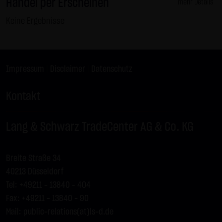
Handel per Erscheinen
LX9Z96
GOLD
-
mehr Details
LX9Z97
GOLD
C
4.300,00
Keine Ergebnisse
LX9Z98
GOLD
C
4.310,00
LX9Z99
SILBER
-
LX9Z9M
DAX
-
Impressum
|
Disclaimer
|
Datenschutz
LX9Z9N
DAX
C
26.225,00
Kontakt
LX9Z9P
DAX
-
LX9Z9Q
DAX
C
26.250,00
Lang & Schwarz TradeCenter AG & Co. KG
LX9Z9R
DAX
-
LX9Z9S
DAX
C
26.275,00
Breite Straße 34
LX9Z9T
DAX
-
40213 Düsseldorf
LX9Z9U
DAX
-
Tel: +49211 - 13840 – 404
LX9Z9V
EURUSD
-
Fax: +49211 - 13840 - 90
LX9Z9W
BUND FUTURE SEP 2026
-
Mail:
public-relations(at)ls-d.de