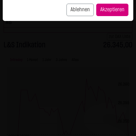
Heidelberg
160,6250 €
-0,7000 €
-0,43 %
07:57:27
P
SCHWARZ Tradecenter AG & Co. KG behält sich das Recht
Materials
Ablehnen
Akzeptieren
vor, sein Angebot jederzeit zu ändern oder einzustellen.
COMMERZBANK
38,9450 €
-0,2200 €
-0,56 %
07:57:50
P
AG
Externe Links:
Diese Website enthält Verknüpfungen zu Websites Dritter
zur DAX Liste
("externe Links"). Diese Websites unterliegen der Haftung
L&S Indikation
26.345,00
der jeweiligen Betreiber. Die LANG & SCHWARZ Tradecenter
AG & Co. KG hat bei der erstmaligen Verknüpfung der
Intraday
1 Monat
1 Jahr
3 Jahre
Alles
externen Links die fremden Inhalte daraufhin überprüft,
ob etwaige Rechtsverstöße bestehen. Zu dem Zeitpunkt
waren keine Rechtsverstöße ersichtlich. Die LANG &
26.360
SCHWARZ Tradecenter AG & Co. KG hat keinerlei Einfluss
auf die aktuelle und zukünftige Gestaltung und auf die
26.355
Inhalte der verknüpften Seiten. Das Setzen von externen
Links bedeutet nicht, dass sich die LANG & SCHWARZ
26.350
Tradecenter AG & Co. KG die hinter dem Verweis oder Link
liegenden Inhalte zu Eigen macht. Eine ständige Kontrolle