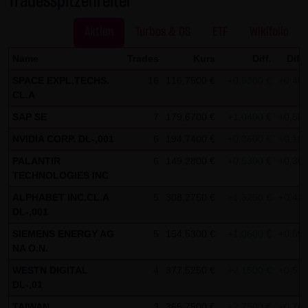
Tradesspitzenreiter
Kommunikation per E-Mail) Sicherheitslücken aufweisen
Solana Future
77,0290 $
+4,59 %
und nicht lückenlos vor dem Zugriff durch Dritte geschützt
Aktien
Turbos & OS
ETF
Wikifolio
werden kann. Die Verwendung der Kontaktdaten der LANG
& SCHWARZ Tradecenter AG & Co. KG - insbesondere der
Name
Trades
Kurs
Diff.
Diff
Telefon-/Faxnummern und E-Mailadressen - zur
SPACE EXPL.TECHS.
16
116,7500 €
+0,5300 €
+0,46
gewerblichen Werbung ist ausdrücklich nicht erwünscht,
CL.A
es sei denn die LANG & SCHWARZ Tradecenter AG & Co. KG
SAP SE
7
179,6700 €
+1,0400 €
+0,58
hatte zuvor seine schriftliche Einwilligung erteilt oder es
NVIDIA CORP. DL-,001
6
194,7400 €
+0,3600 €
+0,19
besteht bereits ein geschäftlicher Kontakt. Die LANG &
PALANTIR
6
149,2800 €
+0,5300 €
+0,36
SCHWARZ Tradecenter AG & Co. KG und alle auf dieser
TECHNOLOGIES INC
Website genannten Personen widersprechen hiermit jeder
ALPHABET INC.CL.A
5
308,2750 €
+1,3250 €
+0,43
kommerziellen Verwendung und Weitergabe ihrer Daten.
DL-,001
SIEMENS ENERGY AG
5
154,5300 €
+1,0600 €
+0,69
Datenschutzerklärung für die Nutzung von Google
NA O.N.
Analytics:
WESTN DIGITAL
4
377,5250 €
+2,1500 €
+0,57
Diese Website benutzt Google Analytics, einen
DL-,01
Webanalysedienst der Google Inc. („Google“). Google
TAIWAN
3
365,7500 €
+2,7500 €
+0,76