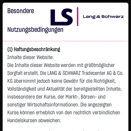
Im Durchschnitt erleiden 7 von 10 Kleinanlegern Verluste beim
Handel mit Turbo-Zertifikaten.
Besondere
Turbo-Zertifikate sind hoch risikoreiche Produkte und nicht für
langfristige Anlagestrategien geeignet.
Nutzungsbedingungen
(1) Haftungsbeschränkung
Inhalte dieser Website:
Die Inhalte dieser Website werden mit größtmöglicher
Sorgfalt erstellt. Die LANG & SCHWARZ Tradecenter AG & Co.
KG übernimmt jedoch keine Gewähr für die Richtigkeit,
Vollständigkeit und Aktualität der bereitgestellten Inhalte,
Tops & Flops
insbesondere der Kurse, der Markt-, Börsen- und
DAX
Europa
USA
Deutschland
Asien
sonstiger Wirtschaftsinformationen. Die angezeigten
Kurse können erheblich von den rechtlich verbindlichen
Name
Kurs
Diff.
Diff.%
Zeit
Handelskursen abweichen.
INFINEON
63,2300 €
+0,7950 €
+1,27 %
07:59:04
P