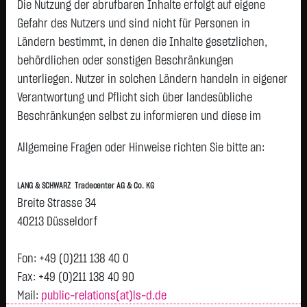
TECH.AG NA
Die Nutzung der abrufbaren Inhalte erfolgt auf eigene
O.N.
Gefahr des Nutzers und sind nicht für Personen in
SIEMENS
154,5300 €
+1,0600 €
+0,69 %
07:59:49
P
Ländern bestimmt, in denen die Inhalte gesetzlichen,
ENERGY AG NA
behördlichen oder sonstigen Beschränkungen
O.N.
unterliegen. Nutzer in solchen Ländern handeln in eigener
SCOUT24 SE NA
74,9250 €
+0,5000 €
+0,67 %
07:58:08
Verantwortung und Pflicht sich über landesübliche
O.N.
Beschränkungen selbst zu informieren und diese im
SIEMENS
39,7250 €
+0,2650 €
+0,67 %
07:57:43
P
erforderlichen Umfang zu beachten. Namentlich
HEALTH.AG NA
Allgemeine Fragen oder Hinweise richten Sie bitte an:
O.N.
gekennzeichnete Beiträge geben die Meinung des
jeweiligen Autors und nicht immer die Meinung der LANG &
SAP SE
179,6500 €
+1,0200 €
+0,57 %
07:59:58
P
LANG & SCHWARZ Tradecenter AG & Co. KG
SCHWARZ Tradecenter AG & Co. KG wieder.
HENKEL KGAA
79,7200 €
-0,2600 €
-0,33 %
07:58:27
P
Breite Strasse 34
VZO O.N.
Verfügbarkeit der Website:
40213 Düsseldorf
DEUTSCHE
55,1600 €
-0,2100 €
-0,38 %
07:57:27
P
Die Lang & Schwarz TradeCenter AG & Co. KG wird sich
POST AG NA
bemühen, den Dienst möglichst unterbrechungsfrei zum
Fon: +49 (0)211 138 40 0
O.N.
Abruf anzubieten. Auch bei aller Sorgfalt können aber
Fax: +49 (0)211 138 40 90
ZALANDO SE
24,6500 €
-0,1000 €
-0,40 %
07:59:35
P
Ausfallzeiten nicht ausgeschlossen werden. Die LANG &
Mail:
public-relations(at)ls-d.de