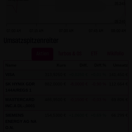
Vortag 26.347,000
dieser externen Links ist für die LANG & SCHWARZ
26.345
Tradecenter AG & Co. KG ohne konkrete Hinweise auf
Rechtsverstöße nicht zumutbar. Bei Kenntnis von
26.340
Rechtsverstößen werden jedoch derartige externe Links
07:00 AM
07:15 AM
07:30 AM
07:45 AM
08:00 AM
unverzüglich gelöscht.
Umsatzspitzenreiter
Kein Vertragsverhältnis:
Aktien
Turbos & OS
ETF
Wikifolio
Mit der Nutzung der Website der LANG & SCHWARZ
Tradecenter AG & Co. KG kommt keinerlei
Name
Kurs
Diff.
Diff.%
Umsatz
Vertragsverhältnis zwischen dem Nutzer und der LANG &
VISA
313,9250 €
+0,0250 €
+0,01 %
141.450 €
SCHWARZ Tradecenter AG & Co. KG zustande. Insofern
SK HYNIX GDR
882,0000 €
-8,0000 €
-0,90 %
112.664 €
ergeben sich auch keinerlei vertragliche oder
144A/REGS 1
quasivertragliche Ansprüche gegen die LANG & SCHWARZ
MASTERCARD
486,9500 €
-0,1500 €
-0,03 %
69.806 €
Tradecenter AG & Co. KG. Für den Fall, dass die Nutzung
INC.A DL-,0001
der Website doch zu einem Vertragsverhältnis führen
SIEMENS
154,5300 €
+1,0600 €
+0,69 %
66.299 €
sollte, gilt rein vorsorglich nachfolgende
ENERGY AG NA
Haftungsbeschränkung: Die LANG & SCHWARZ Tradecenter
O.N.