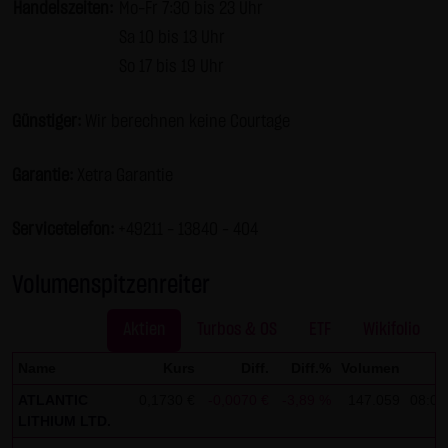
Handelszeiten:
Mo-Fr 7:30 bis 23 Uhr
Gesundheit bleibt hiervon unberührt.
Sa 10 bis 13 Uhr
(2) Urheberrecht
So 17 bis 19 Uhr
Die auf dieser Website veröffentlichten Inhalte und Werke
sind urheberrechtlich geschützt. Jede vom deutschen
Günstiger:
Wir berechnen keine Courtage
Urheberrecht nicht zugelassene Verwertung bedarf der
vorherigen schriftlichen Zustimmung des jeweiligen
Garantie:
Xetra Garantie
Autors oder Urhebers. Dies gilt insbesondere für
Vervielfältigung, Bearbeitung, Übersetzung,
Servicetelefon:
+49211 - 13840 – 404
Einspeicherung, Verarbeitung bzw. Wiedergabe von
Inhalten in Datenbanken oder anderen elektronischen
Volumenspitzenreiter
Medien und Systemen. Inhalte und Beiträge Dritter sind
Aktien
Turbos & OS
ETF
Wikifolio
dabei als solche gekennzeichnet. Die unerlaubte
Vervielfältigung oder Weitergabe einzelner Inhalte oder
Name
Kurs
Diff.
Diff.%
Volumen
Z
kompletter Seiten ist nicht gestattet und strafbar.
ATLANTIC
0,1730 €
-0,0070 €
-3,89 %
147.059
08:00
Lediglich die Herstellung von Kopien und Downloads für
LITHIUM LTD.
den persönlichen, privaten und nicht kommerziellen