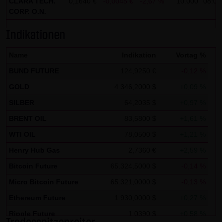
CLARA TECH.
0,1640 €
-0,0045 €
-2,67 %
10.000
08:00
Zwecken ausgewertet. Soweit auf der Website
CORP. O.N.
personenbezogene Daten (beispielsweise Name, Anschrift
Indikationen
oder E-Mailadressen) erhoben werden, erfolgt dies,
soweit möglich, stets auf freiwilliger Basis. Eine
Name
Indikation
Vortag %
Weitergabe an Dritte, zu kommerziellen oder
BUND FUTURE
124,9250 €
-0,12 %
nichtkommerziellen Zwecken, findet nicht statt. Des
GOLD
4.346,2000 $
+0,09 %
Weiteren können Daten auf dem Computer der
SILBER
64,2035 $
+0,97 %
Websitenutzer gespeichert werden. Diese Daten nennt
man "Cookie", die dazu dienen, das Zugriffsverhalten der
BRENT OIL
83,5800 $
+1,61 %
Nutzer zu vereinfachen. Der Nutzer hat jedoch die
WTI OIL
78,0500 $
+1,21 %
Möglichkeit, diese Funktion innerhalb des jeweiligen
Henry Hub Gas
2,7360 €
+2,59 %
Webbrowsers zu deaktivieren. In diesem Fall kann es
Bitcoin Future
65.324,5000 $
-0,14 %
jedoch zu Einschränkungen der Bedienbarkeit unserer
Micro Bitcoin Future
65.321,0000 $
-0,13 %
Website kommen. Die LANG & SCHWARZ Tradecenter AG &
Co. KG weist ausdrücklich darauf hin, dass die
Ethereum Future
1.930,0000 $
+0,27 %
Datenübertragung im Internet (z.B. bei der
Ripple Future
1,0390 $
+0,58 %