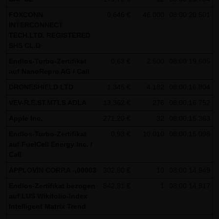
Besucher identifizieren können. In den Cookies dieser
FOXCONN
0,646 €
46.000
08:00:20.501
Seite werden folgende Informationen gespeichert:
INTERCONNECT
TECH.LTD. REGISTERED
- Ein Hinweis, ob der Besucher bereits unseren
SHS CL.D
Besonderen Nutzungsbedingungen zugestimmt hat
Endlos-Turbo-Zertifikat
0,63 €
2.500
08:00:19.605
- Alle Informationen zu der Watchlist des Besuchers
auf NanoRepro AG / Call
DRONESHIELD LTD
1,345 €
4.182
08:00:16.804
VEV-R.E.ST.MTLS ADLA
13,362 €
276
08:00:16.752
Apple Inc.
271,20 €
32
08:00:15.363
Endlos-Turbo-Zertifikat
0,93 €
10.010
08:00:15.098
auf FuelCell Energy Inc. /
Call
APPLOVIN CORP.A -,00003
302,80 €
10
08:00:14.949
Endlos-Zertifikat bezogen
842,81 €
1
08:00:14.917
auf LUS Wikifolio-Index
Intelligent Matrix Trend