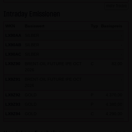
mehr Trades
Intraday Emissionen
WKN
Basiswert
Typ
Basispreis
LX90AA
SILBER
-
LX90AB
SILBER
-
LX90AC
SILBER
-
LX9Z90
BRENT-OIL FUTURE IPE OCT
C
82,00
2026
LX9Z91
BRENT-OIL FUTURE IPE OCT
-
2026
LX9Z92
GOLD
P
4.370,00
LX9Z93
GOLD
P
4.380,00
LX9Z94
GOLD
C
4.290,00
LX9Z95
GOLD
C
4.280,00