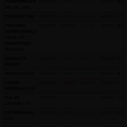
SUNHYDROGEN
0,0175 €
+0,0015 €
+9,38 %
50.000
08:00
Gebrauch ist erlaubt; wobei es dem Benutzer der Webseite
INC. DL -,001
obliegt dafür zu Sorge zu tragen, dass die Informationen
DYNACERT INC.
0,0675 €
+0,0005 €
+0,75 %
48.000
07:58
und Inhalte die er auf seine Systeme herunterlädt auf
FOXCONN
0,6475 €
-0,0275 €
-4,07 %
46.000
08:00
Viren und sonstige zerstörerische Eigenschaften hin
INTERCONNECT
überprüft werden. Links zur Website der LANG & SCHWARZ
TECH.LTD.
REGISTERED
Tradecenter AG & Co. KG sind jederzeit willkommen und
SHS CL.D
bedürfen keiner Zustimmung durch die LANG & SCHWARZ
RESOLUTE
0,6890 €
+0,0365 €
+5,59 %
30.000
08:00
Tradecenter AG & Co. KG. Die Darstellung dieser Website in
MINING
fremden Frames ist nur mit Erlaubnis zulässig.
AUSGOLD LTD
0,6525 €
+0,0365 €
+5,93 %
20.000
08:01
(3) Datenschutz
FOCUS
1,2510 €
-0,0050 €
-0,40 %
20.000
07:59
Durch den Besuch der Website der LANG & SCHWARZ
MINERALS LTD
Tradecenter AG & Co. KG können Informationen über den
GALAN
0,2020 €
+0,0100 €
+5,21 %
19.400
07:59
Zugriff (Datum, Uhrzeit, betrachtete Seite u.a.) auf dem
LITHIUM LTD
Server gespeichert werden. Diese Daten gehören nicht zu
DRONESHIELD
1,3385 €
-0,0220 €
-1,62 %
12.182
08:00
den personenbezogenen Daten, sondern sind
LTD
anonymisiert. Sie werden ausschließlich zu statistischen