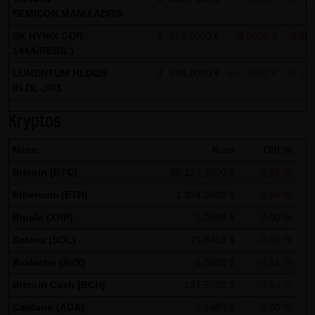
Analytics verwendet sog. „Cookies“, Textdateien, die auf
SEMICON.MANU.ADR/5
Ihrem Computer gespeichert werden und die eine Analyse
SK HYNIX GDR
3
882,0000 €
-8,0000 €
-0,90
der Benutzung der Website durch Sie ermöglichen. Die
144A/REGS 1
durch den Cookie erzeugten Informationen über Ihre
LUMENTUM HLDGS
3
788,0000 €
+16,3000 €
+2,11
Benutzung dieser Website werden in der Regel an einen
IN.DL-,001
Server von Google in den USA übertragen und dort
gespeichert.
Kryptos
Im Falle der Aktivierung der IP-Anonymisierung auf dieser
Name
Kurs
Diff.%
Webseite, wird Ihre IP-Adresse von Google jedoch
Bitcoin (BTC)
65.127,3500 $
-0,15 %
innerhalb von Mitgliedstaaten der Europäischen Union
Ethereum (ETH)
1.924,0500 $
-0,04 %
oder in anderen Vertragsstaaten des Abkommens über
Ripple (XRP)
1,0590 $
0,00 %
den Europäischen Wirtschaftsraum zuvor gekürzt. Nur in
Solana (SOL)
71,8450 $
-0,04 %
Ausnahmefällen wird die volle IP-Adresse an einen Server
von Google in den USA übertragen und dort gekürzt. Im
Avalache (AVX)
6,5600 $
-0,14 %
Auftrag des Betreibers dieser Website wird Google diese
Bitcoin Cash (BCH)
197,5700 $
+0,14 %
Informationen benutzen, um Ihre Nutzung der Website
Cardano (ADA)
0,1480 $
0,00 %