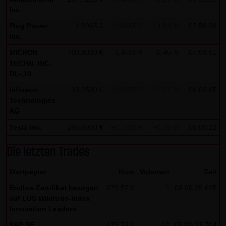
indem sie auf folgenden Link klicken:
Google Analytics
Inc.
Opt-Out
Plug Power
1,9965 €
+0,0865 €
+4,53 %
07:58:29
Inc.
Alle Informationen zum Datenschutz finden Sie
hier
.
MICRON
760,9000 €
-3,4500 €
-0,45 %
07:59:51
(4) Anwendbares Recht
TECHN. INC.
Es gilt ausschließlich das maßgebliche Recht der
DL-,10
Bundesrepublik Deutschland.
Infineon
63,2500 €
+0,8150 €
+1,31 %
08:00:05
Technologies
(5) Besondere Nutzungsbedingungen
AG
Soweit besondere Bedingungen für einzelne Nutzungen
Tesla Inc.
286,6000 €
+2,1500 €
+0,76 %
08:00:12
dieser Website von den vorgenannten Punkten (1) bis (4)
abweichen, wird an entsprechender Stelle ausdrücklich
Die letzten Trades
darauf hingewiesen. In diesem Falle gelten im jeweiligen
Wertpapier
Kurs
Volumen
Zeit
Einzelfall die besonderen Nutzungsbedingungen.
Endlos-Zertifikat bezogen
679,57 €
2
08:00:25.625
Hinweise zu den von dieser Seite verwendeten Cookies
auf LUS Wikifolio-Index
Innovation Leaders
Diese Seite verwendet keine Daten in den Cookies,
anhand derer wir Besucher oder wiederkehrende
SAP SE
179,72 €
12
08:00:23.704