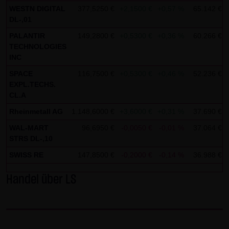
AG & Co. KG haftet für Vorsatz und grobe Fahrlässigkeit
WESTN DIGITAL
377,5250 €
+2,1500 €
+0,57 %
65.142 €
sowie bei Verletzung einer wesentlichen Vertragspflicht
DL-,01
(Kardinalpflicht). Die LANG & SCHWARZ Tradecenter AG &
PALANTIR
149,2800 €
+0,5300 €
+0,36 %
60.266 €
Co. KG haftet unter Begrenzung auf Ersatz des bei
TECHNOLOGIES
INC
Vertragsschluss vorhersehbaren vertragstypischen
Schadens für solche Schäden, die auf einer leicht
SPACE
116,7500 €
+0,5300 €
+0,46 %
52.236 €
EXPL.TECHS.
fahrlässigen Verletzung von Kardinalpflichten durch ihn
CL.A
oder eines seiner gesetzlichen Vertreter oder
Rheinmetall AG
1.148,6000 €
+3,6000 €
+0,31 %
37.690 €
Erfüllungsgehilfen beruhen. Bei leicht fahrlässiger
WAL-MART
96,6950 €
-0,0050 €
-0,01 %
37.064 €
Verletzung von Nebenpflichten, die keine
STRS DL-,10
Kardinalpflichten sind, haftet die LANG & SCHWARZ
SWISS RE
147,8500 €
-0,2000 €
-0,14 %
36.988 €
Tradecenter AG & Co. KG nicht. Die Haftung für Schäden,
die in den Schutzbereich einer von der LANG & SCHWARZ
Handel über LS
Tradecenter AG & Co. KG gegebenen Garantie oder
Zusicherung fallen, sowie die Haftung für Ansprüche
aufgrund des Produkthaftungsgesetzes und Schäden aus
der Verletzung des Lebens, des Körpers oder der