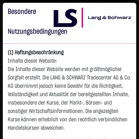
Im Durchschnitt erleiden 7 von 10 Kleinanlegern Verluste beim
Handel mit Turbo-Zertifikaten.
Besondere
Turbo-Zertifikate sind hoch risikoreiche Produkte und nicht für
langfristige Anlagestrategien geeignet.
Nutzungsbedingungen
(1) Haftungsbeschränkung
Inhalte dieser Website:
Die Inhalte dieser Website werden mit größtmöglicher
Sorgfalt erstellt. Die LANG & SCHWARZ Tradecenter AG & Co.
KG übernimmt jedoch keine Gewähr für die Richtigkeit,
Vollständigkeit und Aktualität der bereitgestellten Inhalte,
Watchlist
insbesondere der Kurse, der Markt-, Börsen- und
sonstiger Wirtschaftsinformationen. Die angezeigten
Endlos-Zertifikat bezogen auf LUS Wikifolio-
Kurse können erheblich von den rechtlich verbindlichen
Index alpaca turtle
Handelskursen abweichen.
ISIN: DE000LS9SYP5 | WKN: LS9SYP