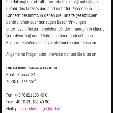
245,4250
€
-2,4900
-1,00 %
Die Nutzung der abrufbaren Inhalte erfolgt auf eigene
06.08. 21:59
Gefahr des Nutzers und sind nicht für Personen in
Ländern bestimmt, in denen die Inhalte gesetzlichen,
Geld
Brief
behördlichen oder sonstigen Beschränkungen
245,0310
€
245,8190
€
unterliegen. Nutzer in solchen Ländern handeln in eigener
Stück:
10.000
Stück:
10.000
Verantwortung und Pflicht sich über landesübliche
Intraday
1 Monat
6 Monate
1 Jahr
3 Jahre
Alles
Beschränkungen selbst zu informieren und diese im
erforderlichen Umfang zu beachten. Namentlich
H
Allgemeine Fragen oder Hinweise richten Sie bitte an:
gekennzeichnete Beiträge geben die Meinung des
252
jeweiligen Autors und nicht immer die Meinung der LANG &
LANG & SCHWARZ Tradecenter AG & Co. KG
SCHWARZ Tradecenter AG & Co. KG wieder.
250
Breite Strasse 34
Verfügbarkeit der Website:
40213 Düsseldorf
248
Die Lang & Schwarz TradeCenter AG & Co. KG wird sich
Vortag 247,915
bemühen, den Dienst möglichst unterbrechungsfrei zum
Fon: +49 (0)211 138 40 0
246
Abruf anzubieten. Auch bei aller Sorgfalt können aber
Fax: +49 (0)211 138 40 90
Ausfallzeiten nicht ausgeschlossen werden. Die LANG &
Mail:
public-relations(at)ls-d.de