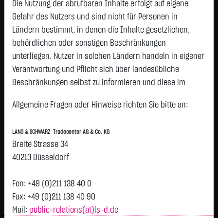
Die Nutzung der abrufbaren Inhalte erfolgt auf eigene
Gefahr des Nutzers und sind nicht für Personen in
Geld
Brief
Ländern bestimmt, in denen die Inhalte gesetzlichen,
104,1340
€
105,6540
€
behördlichen oder sonstigen Beschränkungen
Stück:
10.000
Stück:
10.000
unterliegen. Nutzer in solchen Ländern handeln in eigener
Intraday
1 Monat
6 Monate
1 Jahr
3 Jahre
Alles
Verantwortung und Pflicht sich über landesübliche
H
Beschränkungen selbst zu informieren und diese im
erforderlichen Umfang zu beachten. Namentlich
105,2
Allgemeine Fragen oder Hinweise richten Sie bitte an:
gekennzeichnete Beiträge geben die Meinung des
jeweiligen Autors und nicht immer die Meinung der LANG &
105
LANG & SCHWARZ Tradecenter AG & Co. KG
SCHWARZ Tradecenter AG & Co. KG wieder.
Breite Strasse 34
104,8
Verfügbarkeit der Website:
40213 Düsseldorf
Die Lang & Schwarz TradeCenter AG & Co. KG wird sich
Vortag 104,683
104,6
bemühen, den Dienst möglichst unterbrechungsfrei zum
Fon: +49 (0)211 138 40 0
Abruf anzubieten. Auch bei aller Sorgfalt können aber
Fax: +49 (0)211 138 40 90
104,4
Ausfallzeiten nicht ausgeschlossen werden. Die LANG &
Mail:
public-relations(at)ls-d.de
T