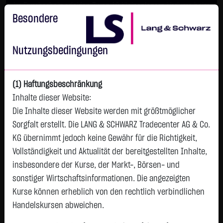
Im Durchschnitt erleiden 7 von 10 Kleinanlegern Verluste beim
Handel mit Turbo-Zertifikaten.
Besondere
Turbo-Zertifikate sind hoch risikoreiche Produkte und nicht für
langfristige Anlagestrategien geeignet.
Nutzungsbedingungen
(1) Haftungsbeschränkung
Inhalte dieser Website:
Die Inhalte dieser Website werden mit größtmöglicher
Sorgfalt erstellt. Die LANG & SCHWARZ Tradecenter AG & Co.
KG übernimmt jedoch keine Gewähr für die Richtigkeit,
Vollständigkeit und Aktualität der bereitgestellten Inhalte,
Watchlist
insbesondere der Kurse, der Markt-, Börsen- und
sonstiger Wirtschaftsinformationen. Die angezeigten
Special Situations long/short
Kurse können erheblich von den rechtlich verbindlichen
ISIN: DE000LS9UL89 | WKN: LS9UL8
Handelskursen abweichen.
104,8940
€
+0,2115
+0,20 %
07.08. 21:59