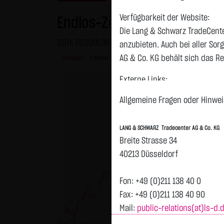
Verfügbarkeit der Website:
Endlos-Zertifikat bezogen a
Die Lang & Schwarz TradeCente
ISIN: DE000LS9U6W1 | WKN: LS9U6W
anzubieten. Auch bei aller So
AG & Co. KG behält sich das Re
Intraday
1 Monat
6 Monate
1 Jahr
3 Jahre
Alles
Externe Links:
Diese Website enthält Verknüpf
Allgemeine Fragen oder Hinweis
jeweiligen Betreiber. Die LAN
fremden Inhalte daraufhin übe
LANG & SCHWARZ Tradecenter AG & Co. KG
ersichtlich. Die LANG & SCHWAR
Breite Strasse 34
auf die Inhalte der verknüpft
40213 Düsseldorf
Tradecenter AG & Co. KG die hi
externen Links ist für die LA
Fon: +49 (0)211 138 40 0
zumutbar. Bei Kenntnis von Re
Fax: +49 (0)211 138 40 90
Mail:
public-relations(at)ls-d.
Kein Vertragsverhältnis:
Mit der Nutzung der Website d