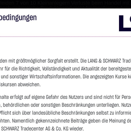
leiden 7 von 10 Kleinanlegern Verluste beim Handel mit 
 hoch risikoreiche Produkte und nicht für langfristige Anl
bedingungen
Impressum
Disclai
s
Anleihen
Zertifikate
wikifolio
Service
Wa
den mit größtmöglicher Sorgfalt erstellt. Die LANG & SCHWARZ Tra
für die Richtigkeit, Vollständigkeit und Aktualität der bereitgest
4.342,4000 $
SILBER
63,5855 $
BRENT OIL
- und sonstiger Wirtschaftsinformationen. Die angezeigten Kurse 
Vortag 83,535
elskursen abweichen.
alte erfolgt auf eigene Gefahr des Nutzers und sind nicht für Per
n, behördlichen oder sonstigen Beschränkungen unterliegen. Nutz
Vortag 61,525
106,5800 $
+2,52 %
07.08. 22:59
+2,0605 $
+3,35 %
07.08. 23:00
Pflicht sich über landesübliche Beschränkungen selbst zu informi
hten. Namentlich gekennzeichnete Beiträge geben die Meinung des
 SCHWARZ Tradecenter AG & Co. KG wieder.