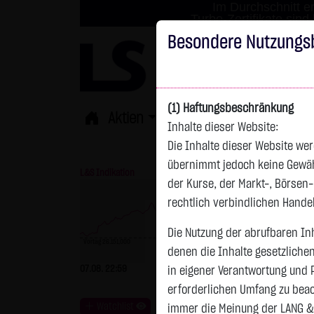
Im Durchschnitt er
Turbo-Zertifikate sind
Besondere Nutzungs
(1) Haftungsbeschränkung
Aktien
ETFs
Derivate
Fond
Inhalte dieser Website:
Die Inhalte dieser Website wer
übernimmt jedoch keine Gewähr 
L&S Indikation
26.364,00 Pkt
GOLD
der Kurse, der Markt-, Börsen
rechtlich verbindlichen Hand
Die Nutzung der abrufbaren Inh
Vortag 26.151,000
denen die Inhalte gesetzliche
Vortag 4.235,820
07.08. 22:59
+213,00 Pkt
+0,81 %
07.08. 22:59
+
in eigener Verantwortung und 
erforderlichen Umfang zu beac
Watchlist
immer die Meinung der LANG &