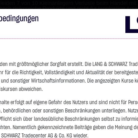
leiden 7 von 10 Kleinanlegern Verluste beim Handel mit 
 hoch risikoreiche Produkte und nicht für langfristige Anl
bedingungen
Impressum
Disclai
s
Anleihen
Zertifikate
wikifolio
Service
Wa
den mit größtmöglicher Sorgfalt erstellt. Die LANG & SCHWARZ Tra
für die Richtigkeit, Vollständigkeit und Aktualität der bereitgest
4.342,4000 $
SILBER
63,5855 $
BRENT OIL
- und sonstiger Wirtschaftsinformationen. Die angezeigten Kurse 
Vortag 83,535
elskursen abweichen.
alte erfolgt auf eigene Gefahr des Nutzers und sind nicht für Per
n, behördlichen oder sonstigen Beschränkungen unterliegen. Nutz
Vortag 61,525
106,5800 $
+2,52 %
22:59:46
+2,0605 $
+3,35 %
23:00:11
Pflicht sich über landesübliche Beschränkungen selbst zu informi
hten. Namentlich gekennzeichnete Beiträge geben die Meinung des
 SCHWARZ Tradecenter AG & Co. KG wieder.