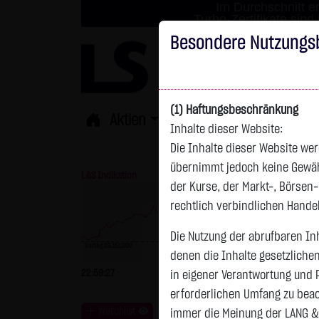
Im Durchschnitt er
Turbo-Zertifikate sind
Besondere Nutzungs
(1) Haftungsbeschränkung
Aktien
ETFs
Derivate
Fond
Inhalte dieser Website:
Die Inhalte dieser Website wer
übernimmt jedoch keine Gewähr 
L&S Indikation
26.364,00 Pkt
GOLD
der Kurse, der Markt-, Börsen
rechtlich verbindlichen Hand
Die Nutzung der abrufbaren Inh
Vortag 26.151,000
denen die Inhalte gesetzliche
Vortag 4.235,820
22:59:27
+213,00 Pkt
+0,81 %
22:59:58
+
in eigener Verantwortung und 
erforderlichen Umfang zu beac
Watchlist
immer die Meinung der LANG &