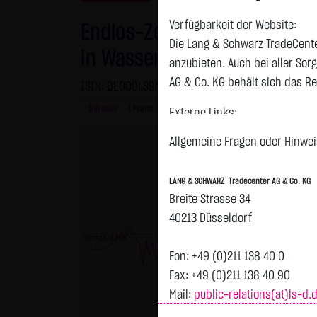
Verfügbarkeit der Website:
Endlos-Zertifikat bezogen a
Die Lang & Schwarz TradeCente
in Wasserstoff Aktien
anzubieten. Auch bei aller So
AG & Co. KG behält sich das Re
ISIN: DE000LS9NE38 | WKN: LS9NE3
Intraday
1 Monat
6 Monate
1 Jahr
3 Jahre
Alles
Externe Links:
Diese Website enthält Verknüpf
Allgemeine Fragen oder Hinweis
jeweiligen Betreiber. Die LAN
fremden Inhalte daraufhin übe
LANG & SCHWARZ Tradecenter AG & Co. KG
ersichtlich. Die LANG & SCHWAR
Breite Strasse 34
auf die Inhalte der verknüpft
40213 Düsseldorf
Tradecenter AG & Co. KG die hi
Vortag 648,668
externen Links ist für die LA
Fon: +49 (0)211 138 40 0
zumutbar. Bei Kenntnis von Re
Fax: +49 (0)211 138 40 90
Mail:
public-relations(at)ls-d.
Kein Vertragsverhältnis:
Mit der Nutzung der Website d