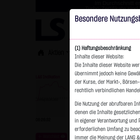
Im Durchschnitt er
Turbo-Zertifikate sind
Besondere Nutzungs
(1) Haftungsbeschränkung
Aktien
ETFs
Derivate
Fond
Inhalte dieser Website:
Die Inhalte dieser Website wer
übernimmt jedoch keine Gewähr 
L&S Indikation
26.186,00 Pkt
GOLD
der Kurse, der Markt-, Börsen
rechtlich verbindlichen Hand
Vortag 26.151,000
Die Nutzung der abrufbaren Inh
Vortag 4.235,820
denen die Inhalte gesetzliche
08:26:32
+35,00 Pkt
+0,13 %
08:26:35
in eigener Verantwortung und 
erforderlichen Umfang zu beac
Watchlist
immer die Meinung der LANG &