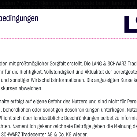
leiden 7 von 10 Kleinanlegern Verluste beim Handel mit 
 hoch risikoreiche Produkte und nicht für langfristige Anl
bedingungen
Impressum
Disclai
s
Anleihen
Zertifikate
wikifolio
Service
Wa
den mit größtmöglicher Sorgfalt erstellt. Die LANG & SCHWARZ Tra
für die Richtigkeit, Vollständigkeit und Aktualität der bereitgest
4.285,1050 $
SILBER
63,4130 $
BRENT OIL
- und sonstiger Wirtschaftsinformationen. Die angezeigten Kurse 
elskursen abweichen.
Vortag 83,535
alte erfolgt auf eigene Gefahr des Nutzers und sind nicht für Per
n, behördlichen oder sonstigen Beschränkungen unterliegen. Nutz
Vortag 61,525
+49,2850 $
+1,16 %
08:26:36
+1,8880 $
+3,07 %
08:26:43
Pflicht sich über landesübliche Beschränkungen selbst zu informi
hten. Namentlich gekennzeichnete Beiträge geben die Meinung des
 SCHWARZ Tradecenter AG & Co. KG wieder.