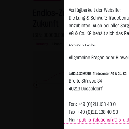
Verfügbarkeit der Website:
Endlos-Zertifikat bezogen a
Die Lang & Schwarz TradeCente
Zukunft
anzubieten. Auch bei aller So
AG & Co. KG behält sich das Re
ISIN: DE000LS9NXU8 | WKN: LS9NXU
Intraday
1 Monat
6 Monate
1 Jahr
3 Jahre
Alles
Externe Links:
Diese Website enthält Verknüpf
Allgemeine Fragen oder Hinweis
jeweiligen Betreiber. Die LAN
fremden Inhalte daraufhin übe
LANG & SCHWARZ Tradecenter AG & Co. KG
ersichtlich. Die LANG & SCHWAR
Breite Strasse 34
auf die Inhalte der verknüpft
T
40213 Düsseldorf
Tradecenter AG & Co. KG die hi
externen Links ist für die LA
Fon: +49 (0)211 138 40 0
zumutbar. Bei Kenntnis von Re
Fax: +49 (0)211 138 40 90
Mail:
public-relations(at)ls-d.
Kein Vertragsverhältnis:
Mit der Nutzung der Website d