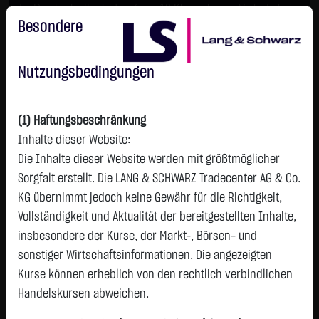
Im Durchschnitt erleiden 7 von 10 Kleinanlegern Verluste beim
Handel mit Turbo-Zertifikaten.
Besondere
Turbo-Zertifikate sind hoch risikoreiche Produkte und nicht für
langfristige Anlagestrategien geeignet.
Nutzungsbedingungen
(1) Haftungsbeschränkung
Inhalte dieser Website:
Die Inhalte dieser Website werden mit größtmöglicher
Sorgfalt erstellt. Die LANG & SCHWARZ Tradecenter AG & Co.
KG übernimmt jedoch keine Gewähr für die Richtigkeit,
Vollständigkeit und Aktualität der bereitgestellten Inhalte,
Watchlist
insbesondere der Kurse, der Markt-, Börsen- und
sonstiger Wirtschaftsinformationen. Die angezeigten
BCO COM. PORT.NOM. O.N.
Kurse können erheblich von den rechtlich verbindlichen
ISIN: PTBCP0AM0015 | WKN: A2ATK9
Handelskursen abweichen.
1,0975
€
-
0,00 %
08.08. 12:58