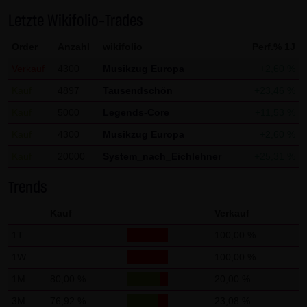
Gebrauch ist erlaubt; wobei es dem Benutzer der Webseite
Letzte Wikifolio-Trades
obliegt dafür zu Sorge zu tragen, dass die Informationen
Order
Anzahl
wikifolio
Perf.% 1J
und Inhalte die er auf seine Systeme herunterlädt auf
Viren und sonstige zerstörerische Eigenschaften hin
Verkauf
4300
Musikzug Europa
+2,60 %
überprüft werden. Links zur Website der LANG & SCHWARZ
Kauf
4897
Tausendschön
+23,46 %
Tradecenter AG & Co. KG sind jederzeit willkommen und
Kauf
5000
Legends-Core
+11,53 %
bedürfen keiner Zustimmung durch die LANG & SCHWARZ
Kauf
4300
Musikzug Europa
+2,60 %
Tradecenter AG & Co. KG. Die Darstellung dieser Website in
Kauf
20000
System_nach_Eichlehner
+25,31 %
fremden Frames ist nur mit Erlaubnis zulässig.
Trends
(3) Datenschutz
Durch den Besuch der Website der LANG & SCHWARZ
Kauf
Verkauf
Tradecenter AG & Co. KG können Informationen über den
1T
100,00 %
Zugriff (Datum, Uhrzeit, betrachtete Seite u.a.) auf dem
1W
100,00 %
Server gespeichert werden. Diese Daten gehören nicht zu
1M
80,00 %
20,00 %
den personenbezogenen Daten, sondern sind
3M
76,92 %
23,08 %
anonymisiert. Sie werden ausschließlich zu statistischen