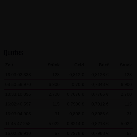
AG & Co. KG haftet für Vorsatz und grobe Fahrlässigkeit
sowie bei Verletzung einer wesentlichen Vertragspflicht
(Kardinalpflicht). Die LANG & SCHWARZ Tradecenter AG &
Co. KG haftet unter Begrenzung auf Ersatz des bei
Vertragsschluss vorhersehbaren vertragstypischen
Schadens für solche Schäden, die auf einer leicht
Quotes
fahrlässigen Verletzung von Kardinalpflichten durch ihn
oder eines seiner gesetzlichen Vertreter oder
Zeit
Stück
Geld
Brief
Stück
Erfüllungsgehilfen beruhen. Bei leicht fahrlässiger
16:03:02.333
123
0,812 €
0,8126 €
123
Verletzung von Nebenpflichten, die keine
08:50:56.970
6.900
0,70 €
0,7348 €
6.900
Kardinalpflichten sind, haftet die LANG & SCHWARZ
Tradecenter AG & Co. KG nicht. Die Haftung für Schäden,
18:33:10.896
2.700
0,7676 €
0,7766 €
2.700
die in den Schutzbereich einer von der LANG & SCHWARZ
16:02:46.597
115
0,7906 €
0,7912 €
115
Tradecenter AG & Co. KG gegebenen Garantie oder
16:03:04.905
31
0,808 €
0,8086 €
31
Zusicherung fallen, sowie die Haftung für Ansprüche
11:45:47.258
5.022
0,8214 €
0,8218 €
5.022
aufgrund des Produkthaftungsgesetzes und Schäden aus
16:02:26.910
57
0,7978 €
0,7988 €
57
der Verletzung des Lebens, des Körpers oder der