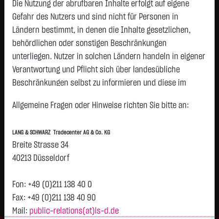
Die Nutzung der abrufbaren Inhalte erfolgt auf eigene
Status:
closed
Gefahr des Nutzers und sind nicht für Personen in
Geld
Brief
Ländern bestimmt, in denen die Inhalte gesetzlichen,
1,0930
€
1,1020
€
behördlichen oder sonstigen Beschränkungen
Stück:
18.298
Stück:
18.298
unterliegen. Nutzer in solchen Ländern handeln in eigener
Intraday
1 Monat
6 Monate
1 Jahr
3 Jahre
Alles
Verantwortung und Pflicht sich über landesübliche
Beschränkungen selbst zu informieren und diese im
erforderlichen Umfang zu beachten. Namentlich
Allgemeine Fragen oder Hinweise richten Sie bitte an:
gekennzeichnete Beiträge geben die Meinung des
jeweiligen Autors und nicht immer die Meinung der LANG &
LANG & SCHWARZ Tradecenter AG & Co. KG
SCHWARZ Tradecenter AG & Co. KG wieder.
Breite Strasse 34
H
1,0975
Verfügbarkeit der Website:
40213 Düsseldorf
Vortag 1,098
T
Die Lang & Schwarz TradeCenter AG & Co. KG wird sich
bemühen, den Dienst möglichst unterbrechungsfrei zum
Fon: +49 (0)211 138 40 0
Abruf anzubieten. Auch bei aller Sorgfalt können aber
Fax: +49 (0)211 138 40 90
Ausfallzeiten nicht ausgeschlossen werden. Die LANG &
Mail:
public-relations(at)ls-d.de