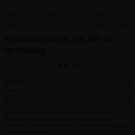
Gesundheit bleibt hiervon unberührt.
14:43:21.137
12.500
0,8004 €
0,8012 €
12.500
10:56:05.972
130.000
0,7952 €
0,7966 €
130.000
(2) Urheberrecht
10:55:54.138
130.000
0,7952 €
0,7966 €
130.000
Die auf dieser Website veröffentlichten Inhalte und Werke
sind urheberrechtlich geschützt. Jede vom deutschen
Top Turbos auf BCO COM. PORT.NOM. O.N.
Urheberrecht nicht zugelassene Verwertung bedarf der
GGX ESG Rating
vorherigen schriftlichen Zustimmung des jeweiligen
Autors oder Urhebers. Dies gilt insbesondere für
4.4
-0.9
Vervielfältigung, Bearbeitung, Übersetzung,
Einspeicherung, Verarbeitung bzw. Wiedergabe von
Environment
0,8
Inhalten in Datenbanken oder anderen elektronischen
Social
8,8
Medien und Systemen. Inhalte und Beiträge Dritter sind
dabei als solche gekennzeichnet. Die unerlaubte
Governance
8,5
Vervielfältigung oder Weitergabe einzelner Inhalte oder
© GGX Global Green Xchange AG. Alle Angaben und ESG-Daten sind rein
kompletter Seiten ist nicht gestattet und strafbar.
informativ und stellen keine Empfehlung zum Kauf oder Verkauf von
Lediglich die Herstellung von Kopien und Downloads für
Wertpapieren dar. Weitere Informationen und Lizenzhinweise finden Sie auf der
den persönlichen, privaten und nicht kommerziellen
Webseite der Ratingagentur