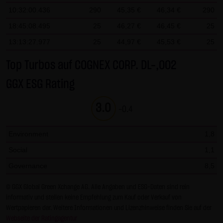
Gesundheit bleibt hiervon unberührt.
10:32:00.436
290
45,35 €
46,34 €
290
18:45:08.495
25
46,27 €
46,45 €
25
(2) Urheberrecht
13:13:27.977
25
44,97 €
45,53 €
25
Die auf dieser Website veröffentlichten Inhalte und Werke
sind urheberrechtlich geschützt. Jede vom deutschen
Top Turbos auf COGNEX CORP. DL-,002
Urheberrecht nicht zugelassene Verwertung bedarf der
GGX ESG Rating
vorherigen schriftlichen Zustimmung des jeweiligen
Autors oder Urhebers. Dies gilt insbesondere für
3.0
-0.4
Vervielfältigung, Bearbeitung, Übersetzung,
Einspeicherung, Verarbeitung bzw. Wiedergabe von
Environment
1,8
Inhalten in Datenbanken oder anderen elektronischen
Social
1,1
Medien und Systemen. Inhalte und Beiträge Dritter sind
dabei als solche gekennzeichnet. Die unerlaubte
Governance
8,5
Vervielfältigung oder Weitergabe einzelner Inhalte oder
© GGX Global Green Xchange AG. Alle Angaben und ESG-Daten sind rein
kompletter Seiten ist nicht gestattet und strafbar.
informativ und stellen keine Empfehlung zum Kauf oder Verkauf von
Lediglich die Herstellung von Kopien und Downloads für
Wertpapieren dar. Weitere Informationen und Lizenzhinweise finden Sie auf der
den persönlichen, privaten und nicht kommerziellen
Webseite der Ratingagentur