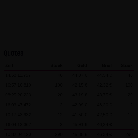
AG & Co. KG haftet für Vorsatz und grobe Fahrlässigkeit
sowie bei Verletzung einer wesentlichen Vertragspflicht
(Kardinalpflicht). Die LANG & SCHWARZ Tradecenter AG &
Co. KG haftet unter Begrenzung auf Ersatz des bei
Vertragsschluss vorhersehbaren vertragstypischen
Schadens für solche Schäden, die auf einer leicht
Quotes
fahrlässigen Verletzung von Kardinalpflichten durch ihn
oder eines seiner gesetzlichen Vertreter oder
Zeit
Stück
Geld
Brief
Stück
Erfüllungsgehilfen beruhen. Bei leicht fahrlässiger
14:58:11.757
46
44,07 €
44,34 €
46
Verletzung von Nebenpflichten, die keine
16:57:10.819
100
42,15 €
42,32 €
100
Kardinalpflichten sind, haftet die LANG & SCHWARZ
Tradecenter AG & Co. KG nicht. Die Haftung für Schäden,
08:25:20.223
20
43,19 €
43,75 €
20
die in den Schutzbereich einer von der LANG & SCHWARZ
16:03:47.472
2
42,99 €
43,20 €
2
Tradecenter AG & Co. KG gegebenen Garantie oder
10:17:43.932
12
41,50 €
42,50 €
12
Zusicherung fallen, sowie die Haftung für Ansprüche
16:04:12.367
2
45,91 €
46,24 €
2
aufgrund des Produkthaftungsgesetzes und Schäden aus
10:32:04.120
290
45,35 €
46,34 €
290
der Verletzung des Lebens, des Körpers oder der