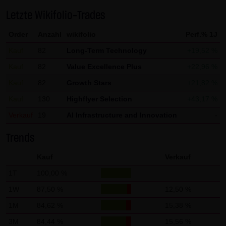
Gebrauch ist erlaubt; wobei es dem Benutzer der Webseite
Letzte Wikifolio-Trades
obliegt dafür zu Sorge zu tragen, dass die Informationen
Order
Anzahl
wikifolio
Perf.% 1J
und Inhalte die er auf seine Systeme herunterlädt auf
Viren und sonstige zerstörerische Eigenschaften hin
Kauf
82
Long-Term Technology
+19,52 %
überprüft werden. Links zur Website der LANG & SCHWARZ
Kauf
82
Value Excellence Plus
+22,96 %
Tradecenter AG & Co. KG sind jederzeit willkommen und
Kauf
82
Growth Stars
+21,82 %
bedürfen keiner Zustimmung durch die LANG & SCHWARZ
Kauf
130
Highflyer Selection
+43,17 %
Tradecenter AG & Co. KG. Die Darstellung dieser Website in
Verkauf
19
AI Infrastructure and Innovation
-
fremden Frames ist nur mit Erlaubnis zulässig.
Trends
(3) Datenschutz
Durch den Besuch der Website der LANG & SCHWARZ
Kauf
Verkauf
Tradecenter AG & Co. KG können Informationen über den
1T
100,00 %
Zugriff (Datum, Uhrzeit, betrachtete Seite u.a.) auf dem
1W
87,50 %
12,50 %
Server gespeichert werden. Diese Daten gehören nicht zu
1M
84,62 %
15,38 %
den personenbezogenen Daten, sondern sind
3M
84,44 %
15,56 %
anonymisiert. Sie werden ausschließlich zu statistischen