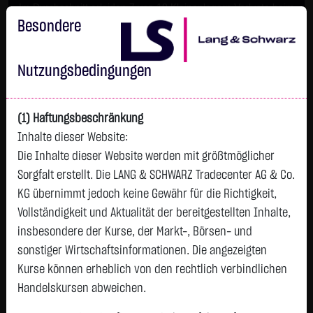
Im Durchschnitt erleiden 7 von 10 Kleinanlegern Verluste beim
Handel mit Turbo-Zertifikaten.
Besondere
Turbo-Zertifikate sind hoch risikoreiche Produkte und nicht für
langfristige Anlagestrategien geeignet.
Nutzungsbedingungen
(1) Haftungsbeschränkung
Inhalte dieser Website:
Die Inhalte dieser Website werden mit größtmöglicher
Sorgfalt erstellt. Die LANG & SCHWARZ Tradecenter AG & Co.
KG übernimmt jedoch keine Gewähr für die Richtigkeit,
Vollständigkeit und Aktualität der bereitgestellten Inhalte,
Watchlist
insbesondere der Kurse, der Markt-, Börsen- und
sonstiger Wirtschaftsinformationen. Die angezeigten
COGNEX CORP. DL-,002
Kurse können erheblich von den rechtlich verbindlichen
ISIN: US1924221039 | WKN: 878090
Handelskursen abweichen.
57,8700
€
-
0,00 %
08.08. 12:58