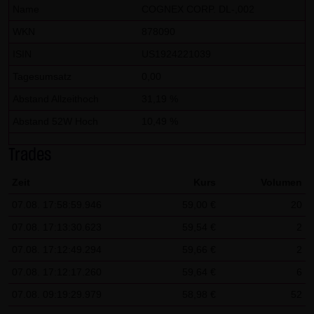
dieser externen Links ist für die LANG & SCHWARZ
Name
COGNEX CORP. DL-,002
Tradecenter AG & Co. KG ohne konkrete Hinweise auf
WKN
878090
Rechtsverstöße nicht zumutbar. Bei Kenntnis von
ISIN
US1924221039
Rechtsverstößen werden jedoch derartige externe Links
Tagesumsatz
0,00
unverzüglich gelöscht.
Abstand Allzeithoch
31,19 %
Kein Vertragsverhältnis:
Abstand 52W Hoch
10,49 %
Mit der Nutzung der Website der LANG & SCHWARZ
Tradecenter AG & Co. KG kommt keinerlei
Trades
Vertragsverhältnis zwischen dem Nutzer und der LANG &
Zeit
Kurs
Volumen
SCHWARZ Tradecenter AG & Co. KG zustande. Insofern
07.08. 17:58:59.946
59,00 €
20
ergeben sich auch keinerlei vertragliche oder
quasivertragliche Ansprüche gegen die LANG & SCHWARZ
07.08. 17:13:30.623
59,54 €
2
Tradecenter AG & Co. KG. Für den Fall, dass die Nutzung
07.08. 17:12:49.294
59,66 €
2
der Website doch zu einem Vertragsverhältnis führen
07.08. 17:12:17.260
59,64 €
6
sollte, gilt rein vorsorglich nachfolgende
07.08. 09:19:29.979
58,98 €
52
Haftungsbeschränkung: Die LANG & SCHWARZ Tradecenter