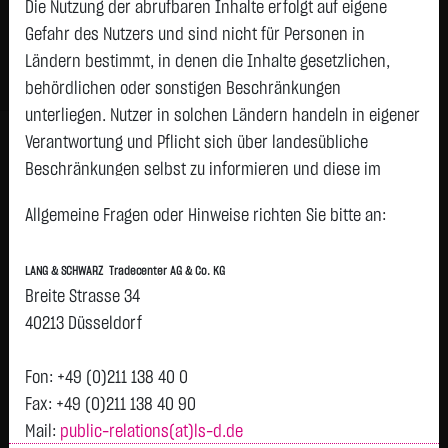
Die Nutzung der abrufbaren Inhalte erfolgt auf eigene
Status:
closed
Gefahr des Nutzers und sind nicht für Personen in
Geld
Brief
Ländern bestimmt, in denen die Inhalte gesetzlichen,
57,7600
€
57,9800
€
behördlichen oder sonstigen Beschränkungen
Stück:
203
Stück:
203
unterliegen. Nutzer in solchen Ländern handeln in eigener
Intraday
1 Monat
6 Monate
1 Jahr
3 Jahre
Alles
Verantwortung und Pflicht sich über landesübliche
Beschränkungen selbst zu informieren und diese im
erforderlichen Umfang zu beachten. Namentlich
Allgemeine Fragen oder Hinweise richten Sie bitte an:
gekennzeichnete Beiträge geben die Meinung des
jeweiligen Autors und nicht immer die Meinung der LANG &
LANG & SCHWARZ Tradecenter AG & Co. KG
SCHWARZ Tradecenter AG & Co. KG wieder.
Breite Strasse 34
H
57,87
Verfügbarkeit der Website:
40213 Düsseldorf
Vortag 57,870
T
Die Lang & Schwarz TradeCenter AG & Co. KG wird sich
bemühen, den Dienst möglichst unterbrechungsfrei zum
Fon: +49 (0)211 138 40 0
Abruf anzubieten. Auch bei aller Sorgfalt können aber
Fax: +49 (0)211 138 40 90
Ausfallzeiten nicht ausgeschlossen werden. Die LANG &
Mail:
public-relations(at)ls-d.de