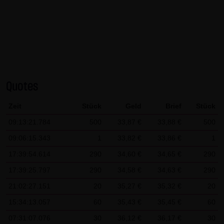
AG & Co. KG haftet für Vorsatz und grobe Fahrlässigkeit
sowie bei Verletzung einer wesentlichen Vertragspflicht
(Kardinalpflicht). Die LANG & SCHWARZ Tradecenter AG &
Co. KG haftet unter Begrenzung auf Ersatz des bei
Vertragsschluss vorhersehbaren vertragstypischen
Schadens für solche Schäden, die auf einer leicht
Quotes
fahrlässigen Verletzung von Kardinalpflichten durch ihn
oder eines seiner gesetzlichen Vertreter oder
Zeit
Stück
Geld
Brief
Stück
Erfüllungsgehilfen beruhen. Bei leicht fahrlässiger
09:13:21.784
500
33,87 €
33,88 €
500
Verletzung von Nebenpflichten, die keine
09:06:15.343
1
33,82 €
33,86 €
1
Kardinalpflichten sind, haftet die LANG & SCHWARZ
Tradecenter AG & Co. KG nicht. Die Haftung für Schäden,
17:39:54.614
290
34,60 €
34,65 €
290
die in den Schutzbereich einer von der LANG & SCHWARZ
17:39:25.797
290
34,58 €
34,63 €
290
Tradecenter AG & Co. KG gegebenen Garantie oder
21:02:27.151
20
35,27 €
35,32 €
20
Zusicherung fallen, sowie die Haftung für Ansprüche
15:34:13.057
60
35,43 €
35,45 €
60
aufgrund des Produkthaftungsgesetzes und Schäden aus
07:31:07.076
30
36,12 €
36,17 €
30
der Verletzung des Lebens, des Körpers oder der