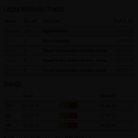
Gebrauch ist erlaubt; wobei es dem Benutzer der Webseite
Letzte Wikifolio-Trades
obliegt dafür zu Sorge zu tragen, dass die Informationen
Order
Anzahl
wikifolio
Perf.% 1J
und Inhalte die er auf seine Systeme herunterlädt auf
Viren und sonstige zerstörerische Eigenschaften hin
Verkauf
160
AggroSelect
-8,61 %
überprüft werden. Links zur Website der LANG & SCHWARZ
Kauf
1
Absolutefolio
-0,10 %
Tradecenter AG & Co. KG sind jederzeit willkommen und
Kauf
1
Trend links unten-rechts oben
+20,12 %
bedürfen keiner Zustimmung durch die LANG & SCHWARZ
Kauf
1
Trend links unten-rechts oben
+20,12 %
Tradecenter AG & Co. KG. Die Darstellung dieser Website in
Kauf
1
Trend links unten-rechts oben
+20,12 %
fremden Frames ist nur mit Erlaubnis zulässig.
Trends
(3) Datenschutz
Durch den Besuch der Website der LANG & SCHWARZ
Kauf
Verkauf
Tradecenter AG & Co. KG können Informationen über den
1W
61,54 %
38,46 %
Zugriff (Datum, Uhrzeit, betrachtete Seite u.a.) auf dem
1M
56,10 %
43,90 %
Server gespeichert werden. Diese Daten gehören nicht zu
3M
51,00 %
49,00 %
den personenbezogenen Daten, sondern sind
anonymisiert. Sie werden ausschließlich zu statistischen