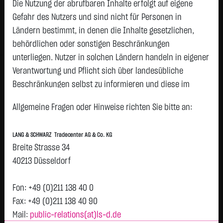
Die Nutzung der abrufbaren Inhalte erfolgt auf eigene
Status:
closed
Gefahr des Nutzers und sind nicht für Personen in
Geld
Brief
Ländern bestimmt, in denen die Inhalte gesetzlichen,
42,2700
€
42,3300
€
behördlichen oder sonstigen Beschränkungen
Stück:
1.893
Stück:
1.893
unterliegen. Nutzer in solchen Ländern handeln in eigener
Intraday
1 Monat
6 Monate
1 Jahr
3 Jahre
Alles
Verantwortung und Pflicht sich über landesübliche
Beschränkungen selbst zu informieren und diese im
erforderlichen Umfang zu beachten. Namentlich
Allgemeine Fragen oder Hinweise richten Sie bitte an:
gekennzeichnete Beiträge geben die Meinung des
jeweiligen Autors und nicht immer die Meinung der LANG &
LANG & SCHWARZ Tradecenter AG & Co. KG
SCHWARZ Tradecenter AG & Co. KG wieder.
Breite Strasse 34
H
42,3
Verfügbarkeit der Website:
40213 Düsseldorf
Vortag 42,300
T
Die Lang & Schwarz TradeCenter AG & Co. KG wird sich
bemühen, den Dienst möglichst unterbrechungsfrei zum
Fon: +49 (0)211 138 40 0
Abruf anzubieten. Auch bei aller Sorgfalt können aber
Fax: +49 (0)211 138 40 90
Ausfallzeiten nicht ausgeschlossen werden. Die LANG &
Mail:
public-relations(at)ls-d.de