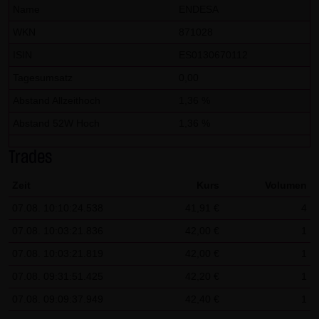
dieser externen Links ist für die LANG & SCHWARZ
Name
ENDESA
Tradecenter AG & Co. KG ohne konkrete Hinweise auf
WKN
871028
Rechtsverstöße nicht zumutbar. Bei Kenntnis von
ISIN
ES0130670112
Rechtsverstößen werden jedoch derartige externe Links
Tagesumsatz
0,00
unverzüglich gelöscht.
Abstand Allzeithoch
1,36 %
Kein Vertragsverhältnis:
Abstand 52W Hoch
1,36 %
Mit der Nutzung der Website der LANG & SCHWARZ
Tradecenter AG & Co. KG kommt keinerlei
Trades
Vertragsverhältnis zwischen dem Nutzer und der LANG &
Zeit
Kurs
Volumen
SCHWARZ Tradecenter AG & Co. KG zustande. Insofern
07.08. 10:10:24.538
41,91 €
4
ergeben sich auch keinerlei vertragliche oder
quasivertragliche Ansprüche gegen die LANG & SCHWARZ
07.08. 10:03:21.836
42,00 €
1
Tradecenter AG & Co. KG. Für den Fall, dass die Nutzung
07.08. 10:03:21.819
42,00 €
1
der Website doch zu einem Vertragsverhältnis führen
07.08. 09:31:51.425
42,20 €
1
sollte, gilt rein vorsorglich nachfolgende
07.08. 09:09:37.949
42,40 €
1
Haftungsbeschränkung: Die LANG & SCHWARZ Tradecenter