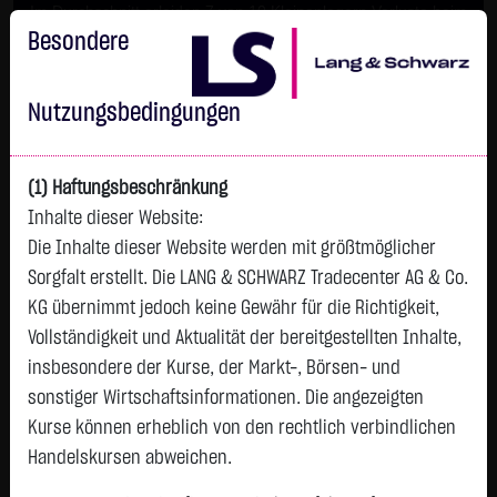
Im Durchschnitt erleiden 7 von 10 Kleinanlegern Verluste beim
Handel mit Turbo-Zertifikaten.
Besondere
Turbo-Zertifikate sind hoch risikoreiche Produkte und nicht für
langfristige Anlagestrategien geeignet.
Nutzungsbedingungen
(1) Haftungsbeschränkung
Inhalte dieser Website:
Die Inhalte dieser Website werden mit größtmöglicher
Sorgfalt erstellt. Die LANG & SCHWARZ Tradecenter AG & Co.
KG übernimmt jedoch keine Gewähr für die Richtigkeit,
Vollständigkeit und Aktualität der bereitgestellten Inhalte,
Watchlist
insbesondere der Kurse, der Markt-, Börsen- und
sonstiger Wirtschaftsinformationen. Die angezeigten
ENDESA
Kurse können erheblich von den rechtlich verbindlichen
ISIN: ES0130670112 | WKN: 871028
Handelskursen abweichen.
42,3000
€
-
0,00 %
08.08. 12:58