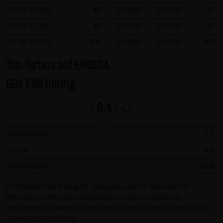
Gesundheit bleibt hiervon unberührt.
10:21:15.986
45
35,68 €
35,69 €
45
19:04:07.386
40
35,32 €
35,37 €
40
(2) Urheberrecht
18:26:42.873
400
34,48 €
34,70 €
400
Die auf dieser Website veröffentlichten Inhalte und Werke
sind urheberrechtlich geschützt. Jede vom deutschen
Top Turbos auf ENDESA
Urheberrecht nicht zugelassene Verwertung bedarf der
GGX ESG Rating
vorherigen schriftlichen Zustimmung des jeweiligen
Autors oder Urhebers. Dies gilt insbesondere für
5.4
+1.2
Vervielfältigung, Bearbeitung, Übersetzung,
Einspeicherung, Verarbeitung bzw. Wiedergabe von
Environment
2,1
Inhalten in Datenbanken oder anderen elektronischen
Social
8,8
Medien und Systemen. Inhalte und Beiträge Dritter sind
dabei als solche gekennzeichnet. Die unerlaubte
Governance
10,0
Vervielfältigung oder Weitergabe einzelner Inhalte oder
© GGX Global Green Xchange AG. Alle Angaben und ESG-Daten sind rein
kompletter Seiten ist nicht gestattet und strafbar.
informativ und stellen keine Empfehlung zum Kauf oder Verkauf von
Lediglich die Herstellung von Kopien und Downloads für
Wertpapieren dar. Weitere Informationen und Lizenzhinweise finden Sie auf der
den persönlichen, privaten und nicht kommerziellen
Webseite der Ratingagentur