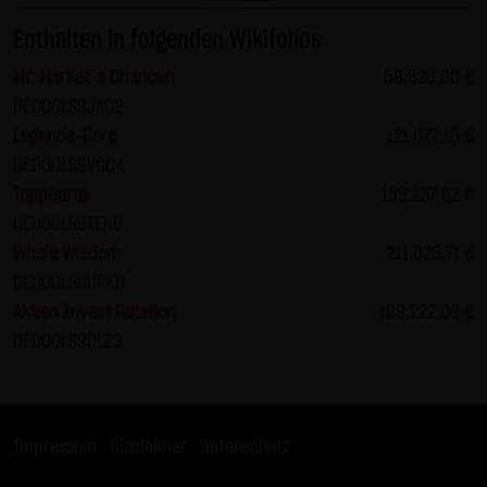
Zwecken ausgewertet. Soweit auf der Website
Enthalten in folgenden Wikifolios
personenbezogene Daten (beispielsweise Name, Anschrift
Mr. Market´s Chancen
58.626,80 €
oder E-Mailadressen) erhoben werden, erfolgt dies,
DE000LS9JAC2
soweit möglich, stets auf freiwilliger Basis. Eine
Legends-Core
121.072,15 €
Weitergabe an Dritte, zu kommerziellen oder
DE000LS9VGC4
nichtkommerziellen Zwecken, findet nicht statt. Des
ToppGurus
159.237,02 €
Weiteren können Daten auf dem Computer der
DE000LS9TEK6
Websitenutzer gespeichert werden. Diese Daten nennt
Whale Wisdom
211.026,71 €
man "Cookie", die dazu dienen, das Zugriffsverhalten der
DE000LS9UPK0
Nutzer zu vereinfachen. Der Nutzer hat jedoch die
Aktien Invest Rotation
189.222,08 €
Möglichkeit, diese Funktion innerhalb des jeweiligen
DE000LS9RLZ3
Webbrowsers zu deaktivieren. In diesem Fall kann es
jedoch zu Einschränkungen der Bedienbarkeit unserer
Website kommen. Die LANG & SCHWARZ Tradecenter AG &
Co. KG weist ausdrücklich darauf hin, dass die
Impressum
|
Disclaimer
|
Datenschutz
Datenübertragung im Internet (z.B. bei der