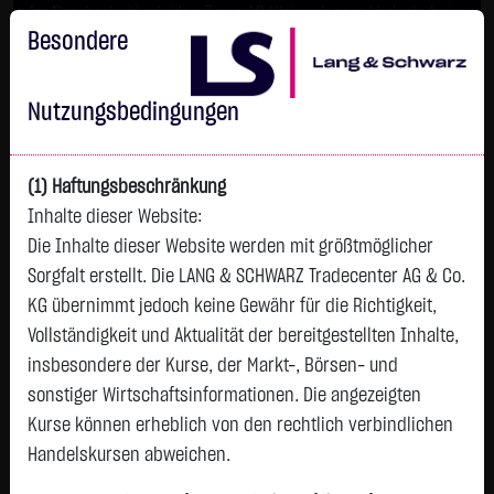
Im Durchschnitt erleiden 7 von 10 Kleinanlegern Verluste beim
Handel mit Turbo-Zertifikaten.
Besondere
Turbo-Zertifikate sind hoch risikoreiche Produkte und nicht für
langfristige Anlagestrategien geeignet.
Nutzungsbedingungen
(1) Haftungsbeschränkung
Inhalte dieser Website:
Die Inhalte dieser Website werden mit größtmöglicher
Sorgfalt erstellt. Die LANG & SCHWARZ Tradecenter AG & Co.
KG übernimmt jedoch keine Gewähr für die Richtigkeit,
Vollständigkeit und Aktualität der bereitgestellten Inhalte,
Watchlist
insbesondere der Kurse, der Markt-, Börsen- und
sonstiger Wirtschaftsinformationen. Die angezeigten
GIVAUDAN N
Kurse können erheblich von den rechtlich verbindlichen
ISIN: CH0010645932 | WKN: 938427
Handelskursen abweichen.
3.605,0000
€
-10,0000
-0,28 %
18:00:16