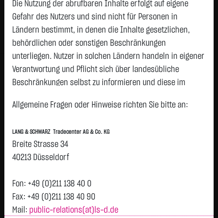
Die Nutzung der abrufbaren Inhalte erfolgt auf eigene
Status:
tradeable
Gefahr des Nutzers und sind nicht für Personen in
Geld
Brief
Ländern bestimmt, in denen die Inhalte gesetzlichen,
3.597,0000
€
3.613,0000
€
behördlichen oder sonstigen Beschränkungen
Stück:
3
Stück:
3
unterliegen. Nutzer in solchen Ländern handeln in eigener
Intraday
1 Monat
6 Monate
1 Jahr
3 Jahre
Alles
H
Verantwortung und Pflicht sich über landesübliche
Beschränkungen selbst zu informieren und diese im
erforderlichen Umfang zu beachten. Namentlich
3640
Allgemeine Fragen oder Hinweise richten Sie bitte an:
gekennzeichnete Beiträge geben die Meinung des
jeweiligen Autors und nicht immer die Meinung der LANG &
LANG & SCHWARZ Tradecenter AG & Co. KG
SCHWARZ Tradecenter AG & Co. KG wieder.
3630
Breite Strasse 34
Verfügbarkeit der Website:
40213 Düsseldorf
3620
Die Lang & Schwarz TradeCenter AG & Co. KG wird sich
bemühen, den Dienst möglichst unterbrechungsfrei zum
Fon: +49 (0)211 138 40 0
Vortag 3.615,000
Abruf anzubieten. Auch bei aller Sorgfalt können aber
Fax: +49 (0)211 138 40 90
3610
Ausfallzeiten nicht ausgeschlossen werden. Die LANG &
Mail:
public-relations(at)ls-d.de