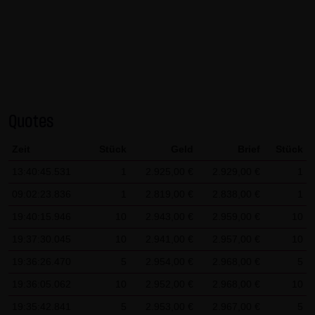
AG & Co. KG haftet für Vorsatz und grobe Fahrlässigkeit
sowie bei Verletzung einer wesentlichen Vertragspflicht
(Kardinalpflicht). Die LANG & SCHWARZ Tradecenter AG &
Co. KG haftet unter Begrenzung auf Ersatz des bei
Vertragsschluss vorhersehbaren vertragstypischen
Schadens für solche Schäden, die auf einer leicht
Quotes
fahrlässigen Verletzung von Kardinalpflichten durch ihn
oder eines seiner gesetzlichen Vertreter oder
Zeit
Stück
Geld
Brief
Stück
Erfüllungsgehilfen beruhen. Bei leicht fahrlässiger
13:40:45.531
1
2.925,00 €
2.929,00 €
1
Verletzung von Nebenpflichten, die keine
09:02:23.836
1
2.819,00 €
2.838,00 €
1
Kardinalpflichten sind, haftet die LANG & SCHWARZ
Tradecenter AG & Co. KG nicht. Die Haftung für Schäden,
19:40:15.946
10
2.943,00 €
2.959,00 €
10
die in den Schutzbereich einer von der LANG & SCHWARZ
19:37:30.045
10
2.941,00 €
2.957,00 €
10
Tradecenter AG & Co. KG gegebenen Garantie oder
19:36:26.470
5
2.954,00 €
2.968,00 €
5
Zusicherung fallen, sowie die Haftung für Ansprüche
19:36:05.062
10
2.952,00 €
2.968,00 €
10
aufgrund des Produkthaftungsgesetzes und Schäden aus
19:35:42.841
5
2.953,00 €
2.967,00 €
5
der Verletzung des Lebens, des Körpers oder der