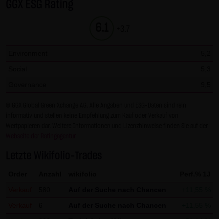
GGX ESG Rating
Gesundheit bleibt hiervon unberührt.
6.1
+3.7
(2) Urheberrecht
Die auf dieser Website veröffentlichten Inhalte und Werke
Environment
5,2
sind urheberrechtlich geschützt. Jede vom deutschen
Social
5,3
Urheberrecht nicht zugelassene Verwertung bedarf der
vorherigen schriftlichen Zustimmung des jeweiligen
Governance
9,5
Autors oder Urhebers. Dies gilt insbesondere für
© GGX Global Green Xchange AG. Alle Angaben und ESG-Daten sind rein
Vervielfältigung, Bearbeitung, Übersetzung,
informativ und stellen keine Empfehlung zum Kauf oder Verkauf von
Einspeicherung, Verarbeitung bzw. Wiedergabe von
Wertpapieren dar. Weitere Informationen und Lizenzhinweise finden Sie auf der
Inhalten in Datenbanken oder anderen elektronischen
Webseite der Ratingagentur
Medien und Systemen. Inhalte und Beiträge Dritter sind
Letzte Wikifolio-Trades
dabei als solche gekennzeichnet. Die unerlaubte
Order
Anzahl
wikifolio
Perf.% 1J
Vervielfältigung oder Weitergabe einzelner Inhalte oder
kompletter Seiten ist nicht gestattet und strafbar.
Verkauf
580
Auf der Suche nach Chancen
+11,55 %
Lediglich die Herstellung von Kopien und Downloads für
Verkauf
6
Auf der Suche nach Chancen
+11,55 %
den persönlichen, privaten und nicht kommerziellen