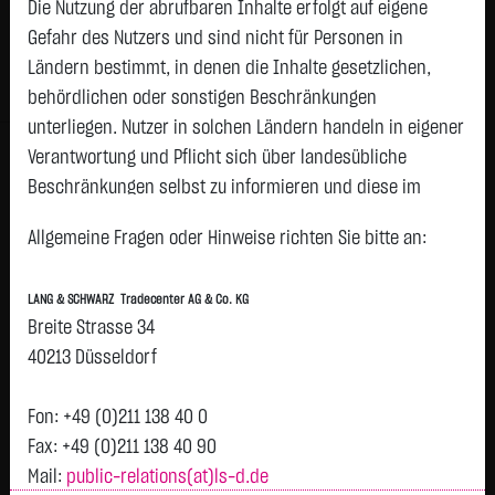
Die Nutzung der abrufbaren Inhalte erfolgt auf eigene
Status:
tradeable
Gefahr des Nutzers und sind nicht für Personen in
Geld
Brief
Ländern bestimmt, in denen die Inhalte gesetzlichen,
67,8000
€
68,0000
€
behördlichen oder sonstigen Beschränkungen
Stück:
368
Stück:
368
unterliegen. Nutzer in solchen Ländern handeln in eigener
Intraday
1 Monat
6 Monate
1 Jahr
3 Jahre
Alles
Verantwortung und Pflicht sich über landesübliche
H
Beschränkungen selbst zu informieren und diese im
erforderlichen Umfang zu beachten. Namentlich
68,2
Allgemeine Fragen oder Hinweise richten Sie bitte an:
gekennzeichnete Beiträge geben die Meinung des
Vortag 68,150
jeweiligen Autors und nicht immer die Meinung der LANG &
68
LANG & SCHWARZ Tradecenter AG & Co. KG
SCHWARZ Tradecenter AG & Co. KG wieder.
Breite Strasse 34
67,8
Verfügbarkeit der Website:
40213 Düsseldorf
Die Lang & Schwarz TradeCenter AG & Co. KG wird sich
67,6
bemühen, den Dienst möglichst unterbrechungsfrei zum
Fon: +49 (0)211 138 40 0
Abruf anzubieten. Auch bei aller Sorgfalt können aber
Fax: +49 (0)211 138 40 90
67,4
Ausfallzeiten nicht ausgeschlossen werden. Die LANG &
Mail:
public-relations(at)ls-d.de