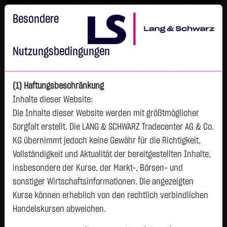
Im Durchschnitt erleiden 7 von 10 Kleinanlegern Verluste beim
Handel mit Turbo-Zertifikaten.
Besondere
Turbo-Zertifikate sind hoch risikoreiche Produkte und nicht für
langfristige Anlagestrategien geeignet.
Nutzungsbedingungen
(1) Haftungsbeschränkung
Inhalte dieser Website:
Die Inhalte dieser Website werden mit größtmöglicher
Sorgfalt erstellt. Die LANG & SCHWARZ Tradecenter AG & Co.
KG übernimmt jedoch keine Gewähr für die Richtigkeit,
Vollständigkeit und Aktualität der bereitgestellten Inhalte,
Watchlist
insbesondere der Kurse, der Markt-, Börsen- und
sonstiger Wirtschaftsinformationen. Die angezeigten
SMITH FIELDS
Kurse können erheblich von den rechtlich verbindlichen
ISIN: DK0010234467 | WKN: 860885
Handelskursen abweichen.
67,9000
€
-0,2500
-0,37 %
14:14:50