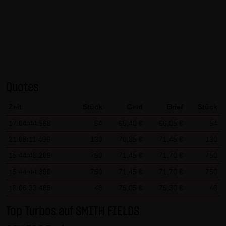
AG & Co. KG haftet für Vorsatz und grobe Fahrlässigkeit
sowie bei Verletzung einer wesentlichen Vertragspflicht
(Kardinalpflicht). Die LANG & SCHWARZ Tradecenter AG &
Co. KG haftet unter Begrenzung auf Ersatz des bei
Vertragsschluss vorhersehbaren vertragstypischen
Schadens für solche Schäden, die auf einer leicht
Quotes
fahrlässigen Verletzung von Kardinalpflichten durch ihn
oder eines seiner gesetzlichen Vertreter oder
Zeit
Stück
Geld
Brief
Stück
Erfüllungsgehilfen beruhen. Bei leicht fahrlässiger
17:04:44.568
54
65,40 €
66,05 €
54
Verletzung von Nebenpflichten, die keine
21:08:11.496
130
70,85 €
71,45 €
130
Kardinalpflichten sind, haftet die LANG & SCHWARZ
Tradecenter AG & Co. KG nicht. Die Haftung für Schäden,
15:44:48.209
750
71,45 €
71,70 €
750
die in den Schutzbereich einer von der LANG & SCHWARZ
15:44:44.390
750
71,45 €
71,70 €
750
Tradecenter AG & Co. KG gegebenen Garantie oder
18:06:33.489
48
75,05 €
75,30 €
48
Zusicherung fallen, sowie die Haftung für Ansprüche
aufgrund des Produkthaftungsgesetzes und Schäden aus
Top Turbos auf SMITH FIELDS
der Verletzung des Lebens, des Körpers oder der