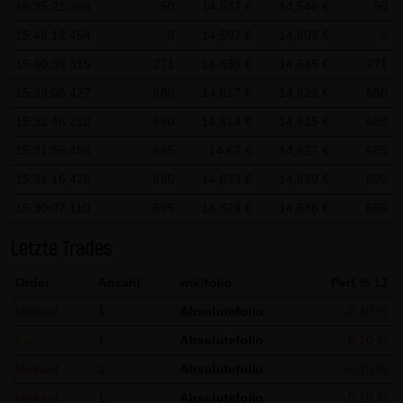
16:35:21.269
50
14,537 €
14,546 €
50
AG & Co. KG haftet für Vorsatz und grobe Fahrlässigkeit
sowie bei Verletzung einer wesentlichen Vertragspflicht
15:49:13.454
8
14,597 €
14,603 €
8
(Kardinalpflicht). Die LANG & SCHWARZ Tradecenter AG &
15:40:39.315
271
14,639 €
14,645 €
271
Co. KG haftet unter Begrenzung auf Ersatz des bei
15:33:06.427
680
14,617 €
14,623 €
680
Vertragsschluss vorhersehbaren vertragstypischen
15:32:46.210
680
14,614 €
14,615 €
680
Schadens für solche Schäden, die auf einer leicht
15:31:56.498
685
14,62 €
14,627 €
685
fahrlässigen Verletzung von Kardinalpflichten durch ihn
oder eines seiner gesetzlichen Vertreter oder
15:31:16.426
695
14,633 €
14,639 €
695
Erfüllungsgehilfen beruhen. Bei leicht fahrlässiger
15:30:07.110
695
14,624 €
14,636 €
695
Verletzung von Nebenpflichten, die keine
Letzte Trades
Kardinalpflichten sind, haftet die LANG & SCHWARZ
Tradecenter AG & Co. KG nicht. Die Haftung für Schäden,
Order
Anzahl
wikifolio
Perf.% 1J
die in den Schutzbereich einer von der LANG & SCHWARZ
Verkauf
1
Absolutefolio
-0,10 %
Tradecenter AG & Co. KG gegebenen Garantie oder
Kauf
1
Absolutefolio
-0,10 %
Zusicherung fallen, sowie die Haftung für Ansprüche
Verkauf
1
Absolutefolio
-0,10 %
aufgrund des Produkthaftungsgesetzes und Schäden aus
der Verletzung des Lebens, des Körpers oder der
Verkauf
1
Absolutefolio
-0,10 %