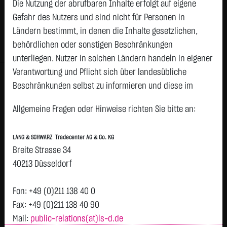
Die Nutzung der abrufbaren Inhalte erfolgt auf eigene
Status:
closed
Gefahr des Nutzers und sind nicht für Personen in
Geld
Brief
Ländern bestimmt, in denen die Inhalte gesetzlichen,
13,3680
€
13,4330
€
behördlichen oder sonstigen Beschränkungen
Stück:
374
Stück:
374
unterliegen. Nutzer in solchen Ländern handeln in eigener
Intraday
1 Monat
6 Monate
1 Jahr
3 Jahre
Alles
Verantwortung und Pflicht sich über landesübliche
H
Beschränkungen selbst zu informieren und diese im
erforderlichen Umfang zu beachten. Namentlich
13,405
Allgemeine Fragen oder Hinweise richten Sie bitte an:
gekennzeichnete Beiträge geben die Meinung des
jeweiligen Autors und nicht immer die Meinung der LANG &
13,4025
LANG & SCHWARZ Tradecenter AG & Co. KG
SCHWARZ Tradecenter AG & Co. KG wieder.
Breite Strasse 34
13,4
Verfügbarkeit der Website:
40213 Düsseldorf
Die Lang & Schwarz TradeCenter AG & Co. KG wird sich
13,3975
bemühen, den Dienst möglichst unterbrechungsfrei zum
Fon: +49 (0)211 138 40 0
13,395
Abruf anzubieten. Auch bei aller Sorgfalt können aber
Fax: +49 (0)211 138 40 90
Ausfallzeiten nicht ausgeschlossen werden. Die LANG &
Mail:
public-relations(at)ls-d.de
Vortag 13,394
13,3925