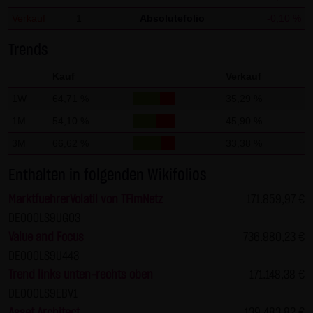
Gesundheit bleibt hiervon unberührt.
Verkauf
1
Absolutefolio
-0,10 %
(2) Urheberrecht
Trends
Die auf dieser Website veröffentlichten Inhalte und Werke
Kauf
Verkauf
sind urheberrechtlich geschützt. Jede vom deutschen
1W
64,71 %
35,29 %
Urheberrecht nicht zugelassene Verwertung bedarf der
vorherigen schriftlichen Zustimmung des jeweiligen
1M
54,10 %
45,90 %
Autors oder Urhebers. Dies gilt insbesondere für
3M
66,62 %
33,38 %
Vervielfältigung, Bearbeitung, Übersetzung,
Enthalten in folgenden Wikifolios
Einspeicherung, Verarbeitung bzw. Wiedergabe von
Inhalten in Datenbanken oder anderen elektronischen
MarktfuehrerVolatil von TFimNetz
171.859,97 €
Medien und Systemen. Inhalte und Beiträge Dritter sind
DE000LS9UG03
dabei als solche gekennzeichnet. Die unerlaubte
Value and Focus
736.980,23 €
Vervielfältigung oder Weitergabe einzelner Inhalte oder
DE000LS9U443
kompletter Seiten ist nicht gestattet und strafbar.
Trend links unten-rechts oben
171.148,38 €
Lediglich die Herstellung von Kopien und Downloads für
DE000LS9EBV1
den persönlichen, privaten und nicht kommerziellen