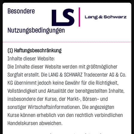
Im Durchschnitt erleiden 7 von 10 Kleinanlegern Verluste beim
Handel mit Turbo-Zertifikaten.
Besondere
Turbo-Zertifikate sind hoch risikoreiche Produkte und nicht für
langfristige Anlagestrategien geeignet.
Nutzungsbedingungen
(1) Haftungsbeschränkung
Inhalte dieser Website:
Die Inhalte dieser Website werden mit größtmöglicher
Sorgfalt erstellt. Die LANG & SCHWARZ Tradecenter AG & Co.
KG übernimmt jedoch keine Gewähr für die Richtigkeit,
Vollständigkeit und Aktualität der bereitgestellten Inhalte,
Watchlist
insbesondere der Kurse, der Markt-, Börsen- und
sonstiger Wirtschaftsinformationen. Die angezeigten
21SHARES BITCOIN ETP OE
Kurse können erheblich von den rechtlich verbindlichen
ISIN: CH1199067674 | WKN: A3GZ2Z
Handelskursen abweichen.
13,4005
€
+0,0070
+0,05 %
08.08. 12:59