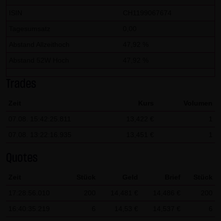
dieser externen Links ist für die LANG & SCHWARZ
ISIN
CH1199067674
Tradecenter AG & Co. KG ohne konkrete Hinweise auf
Tagesumsatz
0,00
Rechtsverstöße nicht zumutbar. Bei Kenntnis von
Rechtsverstößen werden jedoch derartige externe Links
Abstand Allzeithoch
47,92 %
unverzüglich gelöscht.
Abstand 52W Hoch
47,92 %
Kein Vertragsverhältnis:
Trades
Mit der Nutzung der Website der LANG & SCHWARZ
Zeit
Kurs
Volumen
Tradecenter AG & Co. KG kommt keinerlei
Vertragsverhältnis zwischen dem Nutzer und der LANG &
07.08. 15:42:25.811
13,422 €
1
SCHWARZ Tradecenter AG & Co. KG zustande. Insofern
07.08. 13:22:16.935
13,451 €
1
ergeben sich auch keinerlei vertragliche oder
Quotes
quasivertragliche Ansprüche gegen die LANG & SCHWARZ
Tradecenter AG & Co. KG. Für den Fall, dass die Nutzung
Zeit
Stück
Geld
Brief
Stück
der Website doch zu einem Vertragsverhältnis führen
17:28:56.010
200
14,481 €
14,486 €
200
sollte, gilt rein vorsorglich nachfolgende
16:40:35.219
6
14,53 €
14,537 €
6
Haftungsbeschränkung: Die LANG & SCHWARZ Tradecenter