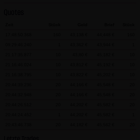
dieser externen Links ist für die LANG & SCHWARZ
Tradecenter AG & Co. KG ohne konkrete Hinweise auf
Quotes
Rechtsverstöße nicht zumutbar. Bei Kenntnis von
Zeit
Stück
Geld
Brief
Stück
Rechtsverstößen werden jedoch derartige externe Links
17:48:50.368
160
43,138 €
44,448 €
160
unverzüglich gelöscht.
09:29:46.240
1
43,362 €
43,944 €
1
Kein Vertragsverhältnis:
21:17:35.877
10
43,80 €
45,182 €
10
Mit der Nutzung der Website der LANG & SCHWARZ
21:16:46.024
10
43,812 €
45,192 €
10
Tradecenter AG & Co. KG kommt keinerlei
21:16:38.795
10
43,822 €
45,202 €
10
Vertragsverhältnis zwischen dem Nutzer und der LANG &
SCHWARZ Tradecenter AG & Co. KG zustande. Insofern
20:44:39.236
20
44,166 €
45,548 €
20
ergeben sich auch keinerlei vertragliche oder
20:44:32.948
20
44,166 €
45,548 €
20
quasivertragliche Ansprüche gegen die LANG & SCHWARZ
20:44:26.512
20
44,202 €
45,582 €
20
Tradecenter AG & Co. KG. Für den Fall, dass die Nutzung
20:44:24.452
1
44,202 €
45,582 €
1
der Website doch zu einem Vertragsverhältnis führen
20:43:46.738
20
44,182 €
45,562 €
20
sollte, gilt rein vorsorglich nachfolgende
Haftungsbeschränkung: Die LANG & SCHWARZ Tradecenter
Letzte Trades