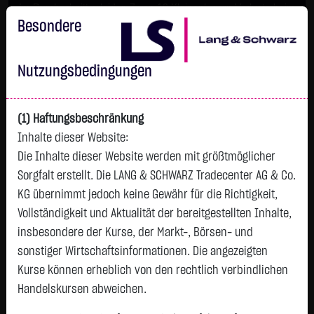
Im Durchschnitt erleiden 7 von 10 Kleinanlegern Verluste beim
Handel mit Turbo-Zertifikaten.
Besondere
Turbo-Zertifikate sind hoch risikoreiche Produkte und nicht für
langfristige Anlagestrategien geeignet.
Nutzungsbedingungen
(1) Haftungsbeschränkung
Inhalte dieser Website:
Die Inhalte dieser Website werden mit größtmöglicher
Sorgfalt erstellt. Die LANG & SCHWARZ Tradecenter AG & Co.
KG übernimmt jedoch keine Gewähr für die Richtigkeit,
Vollständigkeit und Aktualität der bereitgestellten Inhalte,
Watchlist
insbesondere der Kurse, der Markt-, Börsen- und
sonstiger Wirtschaftsinformationen. Die angezeigten
WITR MU.AS.I. ETP 62
Kurse können erheblich von den rechtlich verbindlichen
ISIN: XS3091657729 | WKN: A4ANZ5
Handelskursen abweichen.
109,1300
€
+1,2500
+1,16 %
07:51:48