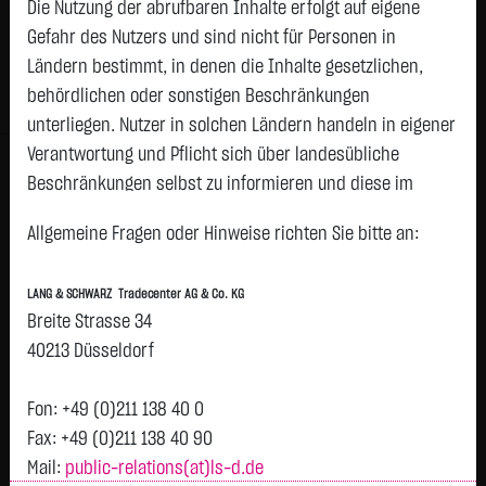
Die Nutzung der abrufbaren Inhalte erfolgt auf eigene
Status:
tradeable
Gefahr des Nutzers und sind nicht für Personen in
Geld
Brief
Ländern bestimmt, in denen die Inhalte gesetzlichen,
108,5700
€
109,6900
€
behördlichen oder sonstigen Beschränkungen
Stück:
47
Stück:
47
unterliegen. Nutzer in solchen Ländern handeln in eigener
Intraday
1 Monat
6 Monate
1 Jahr
3 Jahre
Alles
Verantwortung und Pflicht sich über landesübliche
Beschränkungen selbst zu informieren und diese im
H
erforderlichen Umfang zu beachten. Namentlich
Allgemeine Fragen oder Hinweise richten Sie bitte an:
gekennzeichnete Beiträge geben die Meinung des
109,5
jeweiligen Autors und nicht immer die Meinung der LANG &
LANG & SCHWARZ Tradecenter AG & Co. KG
SCHWARZ Tradecenter AG & Co. KG wieder.
109
Breite Strasse 34
T
Verfügbarkeit der Website:
40213 Düsseldorf
Die Lang & Schwarz TradeCenter AG & Co. KG wird sich
108,5
bemühen, den Dienst möglichst unterbrechungsfrei zum
Fon: +49 (0)211 138 40 0
Abruf anzubieten. Auch bei aller Sorgfalt können aber
Fax: +49 (0)211 138 40 90
108
Ausfallzeiten nicht ausgeschlossen werden. Die LANG &
Mail:
public-relations(at)ls-d.de