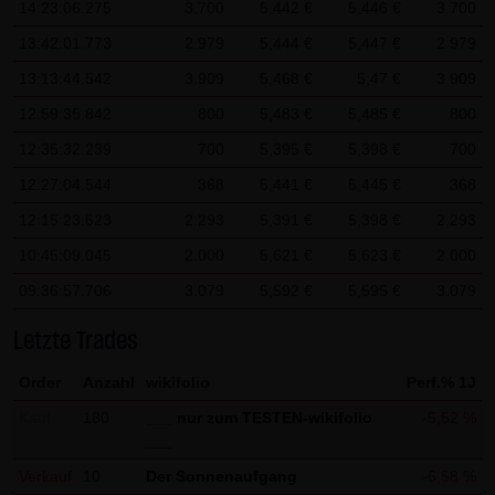
14:23:06.275
3.700
5,442 €
5,446 €
3.700
AG & Co. KG haftet für Vorsatz und grobe Fahrlässigkeit
sowie bei Verletzung einer wesentlichen Vertragspflicht
13:42:01.773
2.979
5,444 €
5,447 €
2.979
(Kardinalpflicht). Die LANG & SCHWARZ Tradecenter AG &
13:13:44.542
3.909
5,468 €
5,47 €
3.909
Co. KG haftet unter Begrenzung auf Ersatz des bei
12:59:35.842
800
5,483 €
5,485 €
800
Vertragsschluss vorhersehbaren vertragstypischen
12:35:32.239
700
5,395 €
5,398 €
700
Schadens für solche Schäden, die auf einer leicht
12:27:04.544
368
5,441 €
5,445 €
368
fahrlässigen Verletzung von Kardinalpflichten durch ihn
oder eines seiner gesetzlichen Vertreter oder
12:15:23.623
2.293
5,391 €
5,398 €
2.293
Erfüllungsgehilfen beruhen. Bei leicht fahrlässiger
10:45:09.045
2.000
5,621 €
5,623 €
2.000
Verletzung von Nebenpflichten, die keine
09:36:57.706
3.079
5,592 €
5,595 €
3.079
Kardinalpflichten sind, haftet die LANG & SCHWARZ
Tradecenter AG & Co. KG nicht. Die Haftung für Schäden,
Letzte Trades
die in den Schutzbereich einer von der LANG & SCHWARZ
Order
Anzahl
wikifolio
Perf.% 1J
Tradecenter AG & Co. KG gegebenen Garantie oder
Kauf
180
___ nur zum TESTEN-wikifolio
-5,52 %
Zusicherung fallen, sowie die Haftung für Ansprüche
___
aufgrund des Produkthaftungsgesetzes und Schäden aus
Verkauf
10
Der Sonnenaufgang
-6,58 %
der Verletzung des Lebens, des Körpers oder der