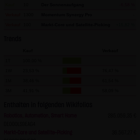
Kauf
10
Der Sonnenaufgang
-6,58 %
Gesundheit bleibt hiervon unberührt.
Verkauf
1300
Momentum Synergy Pro
-
(2) Urheberrecht
Verkauf
100
Markt-Core und Satellite-Picking
+15,82 %
Die auf dieser Website veröffentlichten Inhalte und Werke
sind urheberrechtlich geschützt. Jede vom deutschen
Trends
Urheberrecht nicht zugelassene Verwertung bedarf der
Kauf
Verkauf
vorherigen schriftlichen Zustimmung des jeweiligen
1T
100,00 %
Autors oder Urhebers. Dies gilt insbesondere für
Vervielfältigung, Bearbeitung, Übersetzung,
1W
23,53 %
76,47 %
Einspeicherung, Verarbeitung bzw. Wiedergabe von
1M
38,46 %
61,54 %
Inhalten in Datenbanken oder anderen elektronischen
3M
41,91 %
58,09 %
Medien und Systemen. Inhalte und Beiträge Dritter sind
dabei als solche gekennzeichnet. Die unerlaubte
Enthalten in folgenden Wikifolios
Vervielfältigung oder Weitergabe einzelner Inhalte oder
Robotics, Automation, Smart Home
285.059,35 €
kompletter Seiten ist nicht gestattet und strafbar.
DE000LS9EAG4
Lediglich die Herstellung von Kopien und Downloads für
Markt-Core und Satellite-Picking
36.567,27 €
den persönlichen, privaten und nicht kommerziellen