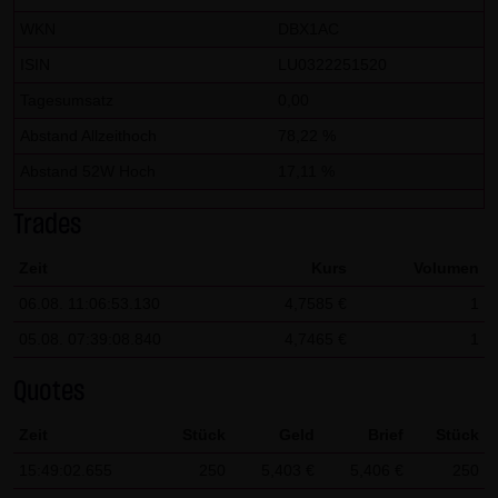
dieser externen Links ist für die LANG & SCHWARZ
WKN
DBX1AC
Tradecenter AG & Co. KG ohne konkrete Hinweise auf
ISIN
LU0322251520
Rechtsverstöße nicht zumutbar. Bei Kenntnis von
Rechtsverstößen werden jedoch derartige externe Links
Tagesumsatz
0,00
unverzüglich gelöscht.
Abstand Allzeithoch
78,22 %
Abstand 52W Hoch
17,11 %
Kein Vertragsverhältnis:
Mit der Nutzung der Website der LANG & SCHWARZ
Trades
Tradecenter AG & Co. KG kommt keinerlei
Vertragsverhältnis zwischen dem Nutzer und der LANG &
Zeit
Kurs
Volumen
SCHWARZ Tradecenter AG & Co. KG zustande. Insofern
06.08. 11:06:53.130
4,7585 €
1
ergeben sich auch keinerlei vertragliche oder
05.08. 07:39:08.840
4,7465 €
1
quasivertragliche Ansprüche gegen die LANG & SCHWARZ
Tradecenter AG & Co. KG. Für den Fall, dass die Nutzung
Quotes
der Website doch zu einem Vertragsverhältnis führen
Zeit
Stück
Geld
Brief
Stück
sollte, gilt rein vorsorglich nachfolgende
15:49:02.655
250
5,403 €
5,406 €
250
Haftungsbeschränkung: Die LANG & SCHWARZ Tradecenter