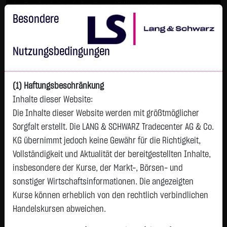
Im Durchschnitt erleiden 7 von 10 Kleinanlegern Verluste beim
Handel mit Turbo-Zertifikaten.
Besondere
Turbo-Zertifikate sind hoch risikoreiche Produkte und nicht für
langfristige Anlagestrategien geeignet.
Nutzungsbedingungen
(1) Haftungsbeschränkung
Inhalte dieser Website:
Die Inhalte dieser Website werden mit größtmöglicher
Sorgfalt erstellt. Die LANG & SCHWARZ Tradecenter AG & Co.
KG übernimmt jedoch keine Gewähr für die Richtigkeit,
Vollständigkeit und Aktualität der bereitgestellten Inhalte,
Watchlist
insbesondere der Kurse, der Markt-, Börsen- und
sonstiger Wirtschaftsinformationen. Die angezeigten
XTR.S+P 500 IN.DA.SW. 1C
Kurse können erheblich von den rechtlich verbindlichen
ISIN: LU0322251520 | WKN: DBX1AC
Handelskursen abweichen.
4,7408
€
-0,0410
-0,86 %
07.08. 21:57