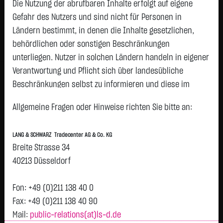
Die Nutzung der abrufbaren Inhalte erfolgt auf eigene
Status:
closed
Gefahr des Nutzers und sind nicht für Personen in
Geld
Brief
Ländern bestimmt, in denen die Inhalte gesetzlichen,
4,7360
€
4,7455
€
behördlichen oder sonstigen Beschränkungen
Stück:
5.234
Stück:
5.234
unterliegen. Nutzer in solchen Ländern handeln in eigener
Intraday
1 Monat
6 Monate
1 Jahr
3 Jahre
Alles
Verantwortung und Pflicht sich über landesübliche
Beschränkungen selbst zu informieren und diese im
H
erforderlichen Umfang zu beachten. Namentlich
4,78
Allgemeine Fragen oder Hinweise richten Sie bitte an:
Vortag 4,782
gekennzeichnete Beiträge geben die Meinung des
jeweiligen Autors und nicht immer die Meinung der LANG &
4,77
LANG & SCHWARZ Tradecenter AG & Co. KG
SCHWARZ Tradecenter AG & Co. KG wieder.
Breite Strasse 34
Verfügbarkeit der Website:
40213 Düsseldorf
4,76
Die Lang & Schwarz TradeCenter AG & Co. KG wird sich
bemühen, den Dienst möglichst unterbrechungsfrei zum
Fon: +49 (0)211 138 40 0
4,75
Abruf anzubieten. Auch bei aller Sorgfalt können aber
Fax: +49 (0)211 138 40 90
Ausfallzeiten nicht ausgeschlossen werden. Die LANG &
Mail:
public-relations(at)ls-d.de
4,74