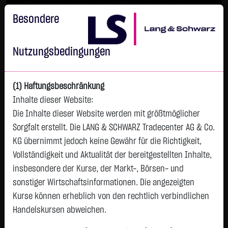
Im Durchschnitt erleiden 7 von 10 Kleinanlegern Verluste beim
Handel mit Turbo-Zertifikaten.
Besondere
Turbo-Zertifikate sind hoch risikoreiche Produkte und nicht für
langfristige Anlagestrategien geeignet.
Nutzungsbedingungen
(1) Haftungsbeschränkung
Inhalte dieser Website:
Die Inhalte dieser Website werden mit größtmöglicher
Sorgfalt erstellt. Die LANG & SCHWARZ Tradecenter AG & Co.
KG übernimmt jedoch keine Gewähr für die Richtigkeit,
Vollständigkeit und Aktualität der bereitgestellten Inhalte,
Watchlist
insbesondere der Kurse, der Markt-, Börsen- und
sonstiger Wirtschaftsinformationen. Die angezeigten
Endlos-Turbo-Zertifikat auf K+S
Kurse können erheblich von den rechtlich verbindlichen
Aktiengesellschaft / Call
Handelskursen abweichen.
ISIN: DE000LX0JYN1 | WKN: LX0JYN