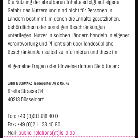
5,2700
€
+0,0400
+0,76 %
Die Nutzung der abrufbaren Inhalte erfolgt auf eigene
07:55:27
Gefahr des Nutzers und sind nicht für Personen in
Ländern bestimmt, in denen die Inhalte gesetzlichen,
Geld
Brief
behördlichen oder sonstigen Beschränkungen
5,1700
€
5,3700
€
unterliegen. Nutzer in solchen Ländern handeln in eigener
Stück:
3.000
Stück:
3.000
Verantwortung und Pflicht sich über landesübliche
Beschränkungen selbst zu informieren und diese im
Intraday
1 Monat
6 Monate
1 Jahr
3 Jahre
Alles
erforderlichen Umfang zu beachten. Namentlich
Allgemeine Fragen oder Hinweise richten Sie bitte an:
H
gekennzeichnete Beiträge geben die Meinung des
jeweiligen Autors und nicht immer die Meinung der LANG &
5,26
LANG & SCHWARZ Tradecenter AG & Co. KG
SCHWARZ Tradecenter AG & Co. KG wieder.
Breite Strasse 34
Verfügbarkeit der Website:
40213 Düsseldorf
Die Lang & Schwarz TradeCenter AG & Co. KG wird sich
5,24
bemühen, den Dienst möglichst unterbrechungsfrei zum
Fon: +49 (0)211 138 40 0
Abruf anzubieten. Auch bei aller Sorgfalt können aber
Fax: +49 (0)211 138 40 90
Vortag 5,230
Ausfallzeiten nicht ausgeschlossen werden. Die LANG &
Mail:
public-relations(at)ls-d.de
5,22