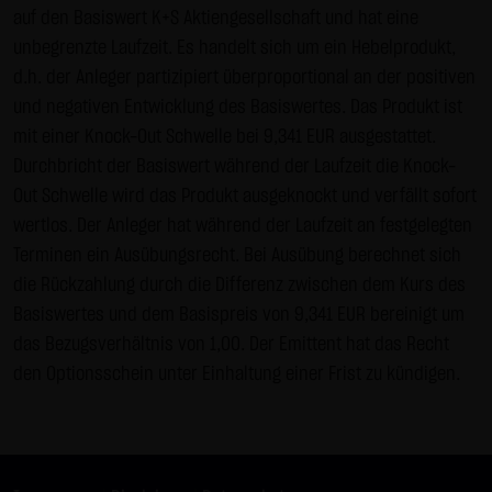
auf den Basiswert K+S Aktiengesellschaft und hat eine
Gebrauch ist erlaubt; wobei es dem Benutzer der Webseite
unbegrenzte Laufzeit. Es handelt sich um ein Hebelprodukt,
obliegt dafür zu Sorge zu tragen, dass die Informationen
d.h. der Anleger partizipiert überproportional an der positiven
und Inhalte die er auf seine Systeme herunterlädt auf
und negativen Entwicklung des Basiswertes. Das Produkt ist
Viren und sonstige zerstörerische Eigenschaften hin
mit einer Knock-Out Schwelle bei 9,341 EUR ausgestattet.
überprüft werden. Links zur Website der LANG & SCHWARZ
Durchbricht der Basiswert während der Laufzeit die Knock-
Tradecenter AG & Co. KG sind jederzeit willkommen und
Out Schwelle wird das Produkt ausgeknockt und verfällt sofort
bedürfen keiner Zustimmung durch die LANG & SCHWARZ
wertlos. Der Anleger hat während der Laufzeit an festgelegten
Tradecenter AG & Co. KG. Die Darstellung dieser Website in
Terminen ein Ausübungsrecht. Bei Ausübung berechnet sich
fremden Frames ist nur mit Erlaubnis zulässig.
die Rückzahlung durch die Differenz zwischen dem Kurs des
(3) Datenschutz
Basiswertes und dem Basispreis von 9,341 EUR bereinigt um
Durch den Besuch der Website der LANG & SCHWARZ
das Bezugsverhältnis von 1,00. Der Emittent hat das Recht
Tradecenter AG & Co. KG können Informationen über den
den Optionsschein unter Einhaltung einer Frist zu kündigen.
Zugriff (Datum, Uhrzeit, betrachtete Seite u.a.) auf dem
Server gespeichert werden. Diese Daten gehören nicht zu
den personenbezogenen Daten, sondern sind
anonymisiert. Sie werden ausschließlich zu statistischen