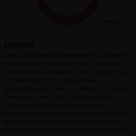
Gebrauch ist erlaubt; wobei es dem Benutzer der Webseite
obliegt dafür zu Sorge zu tragen, dass die Informationen
und Inhalte die er auf seine Systeme herunterlädt auf
Turbos Call
Turbos Call
Viren und sonstige zerstörerische Eigenschaften hin
überprüft werden. Links zur Website der LANG & SCHWARZ
Anlageidee
Tradecenter AG & Co. KG sind jederzeit willkommen und
bedürfen keiner Zustimmung durch die LANG & SCHWARZ
Dieser Open-End Knock-Out Optionsschein (Call) bezieht sich
Tradecenter AG & Co. KG. Die Darstellung dieser Website in
auf den Basiswert Contemporary Amperex Technology Co.,
fremden Frames ist nur mit Erlaubnis zulässig.
Limited und hat eine unbegrenzte Laufzeit. Es handelt sich um
ein Hebelprodukt, d.h. der Anleger partizipiert
(3) Datenschutz
überproportional an der positiven und negativen Entwicklung
Durch den Besuch der Website der LANG & SCHWARZ
des Basiswertes. Das Produkt ist mit einer Knock-Out
Tradecenter AG & Co. KG können Informationen über den
Schwelle bei 33,1572 EUR ausgestattet. Durchbricht der
Zugriff (Datum, Uhrzeit, betrachtete Seite u.a.) auf dem
Basiswert während der Laufzeit die Knock-Out Schwelle wird
Server gespeichert werden. Diese Daten gehören nicht zu
das Produkt ausgeknockt und verfällt sofort wertlos. Der
den personenbezogenen Daten, sondern sind
Anleger hat während der Laufzeit an festgelegten Terminen
anonymisiert. Sie werden ausschließlich zu statistischen