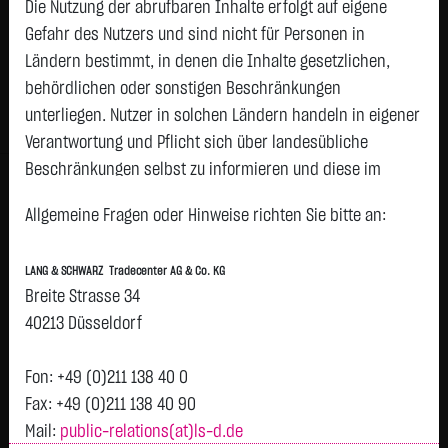
3,9500
€
+0,0250
+0,64 %
Die Nutzung der abrufbaren Inhalte erfolgt auf eigene
15:55:41
Gefahr des Nutzers und sind nicht für Personen in
Ländern bestimmt, in denen die Inhalte gesetzlichen,
Geld
Brief
behördlichen oder sonstigen Beschränkungen
3,8900
€
4,0100
€
unterliegen. Nutzer in solchen Ländern handeln in eigener
Stück:
2.500
Stück:
2.500
Verantwortung und Pflicht sich über landesübliche
Beschränkungen selbst zu informieren und diese im
Intraday
1 Monat
6 Monate
1 Jahr
3 Jahre
Alles
erforderlichen Umfang zu beachten. Namentlich
H
Allgemeine Fragen oder Hinweise richten Sie bitte an:
gekennzeichnete Beiträge geben die Meinung des
jeweiligen Autors und nicht immer die Meinung der LANG &
3,94
LANG & SCHWARZ Tradecenter AG & Co. KG
SCHWARZ Tradecenter AG & Co. KG wieder.
Breite Strasse 34
Vortag 3,925
Verfügbarkeit der Website:
3,92
40213 Düsseldorf
Die Lang & Schwarz TradeCenter AG & Co. KG wird sich
bemühen, den Dienst möglichst unterbrechungsfrei zum
Fon: +49 (0)211 138 40 0
3,9
Abruf anzubieten. Auch bei aller Sorgfalt können aber
Fax: +49 (0)211 138 40 90
Ausfallzeiten nicht ausgeschlossen werden. Die LANG &
Mail:
public-relations(at)ls-d.de