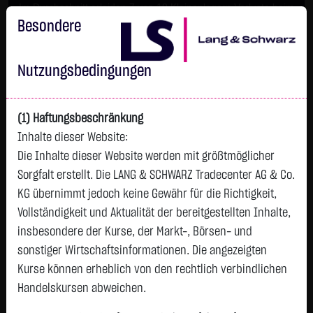
Im Durchschnitt erleiden 7 von 10 Kleinanlegern Verluste beim
Handel mit Turbo-Zertifikaten.
Besondere
Turbo-Zertifikate sind hoch risikoreiche Produkte und nicht für
langfristige Anlagestrategien geeignet.
Nutzungsbedingungen
(1) Haftungsbeschränkung
Inhalte dieser Website:
Die Inhalte dieser Website werden mit größtmöglicher
Sorgfalt erstellt. Die LANG & SCHWARZ Tradecenter AG & Co.
KG übernimmt jedoch keine Gewähr für die Richtigkeit,
Vollständigkeit und Aktualität der bereitgestellten Inhalte,
Watchlist
insbesondere der Kurse, der Markt-, Börsen- und
sonstiger Wirtschaftsinformationen. Die angezeigten
Endlos-Turbo-Zertifikat auf Contemporary
Kurse können erheblich von den rechtlich verbindlichen
Amperex Technology Co., Limited / Call
Handelskursen abweichen.
ISIN: DE000LX54458 | WKN: LX5445