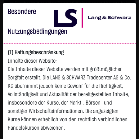
Im Durchschnitt erleiden 7 von 10 Kleinanlegern Verluste beim
Handel mit Turbo-Zertifikaten.
Besondere
Turbo-Zertifikate sind hoch risikoreiche Produkte und nicht für
langfristige Anlagestrategien geeignet.
Nutzungsbedingungen
(1) Haftungsbeschränkung
Inhalte dieser Website:
Die Inhalte dieser Website werden mit größtmöglicher
Sorgfalt erstellt. Die LANG & SCHWARZ Tradecenter AG & Co.
KG übernimmt jedoch keine Gewähr für die Richtigkeit,
Vollständigkeit und Aktualität der bereitgestellten Inhalte,
Watchlist
insbesondere der Kurse, der Markt-, Börsen- und
sonstiger Wirtschaftsinformationen. Die angezeigten
Endlos-Turbo-Zertifikat auf E.ON SE / Call
Kurse können erheblich von den rechtlich verbindlichen
ISIN: DE000LX7SVM5 | WKN: LX7SVM
Handelskursen abweichen.
2,8450
€
-0,0100
-0,35 %
12:58:08