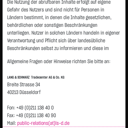
Die Nutzung der abrufbaren Inhalte erfolgt auf eigene
Gefahr des Nutzers und sind nicht für Personen in
Geld
Brief
Ländern bestimmt, in denen die Inhalte gesetzlichen,
2,8100
€
2,8800
€
behördlichen oder sonstigen Beschränkungen
Stück:
5.000
Stück:
5.000
unterliegen. Nutzer in solchen Ländern handeln in eigener
Intraday
1 Monat
6 Monate
1 Jahr
3 Jahre
Alles
Verantwortung und Pflicht sich über landesübliche
Beschränkungen selbst zu informieren und diese im
erforderlichen Umfang zu beachten. Namentlich
Vortag 2,855
2,854
Allgemeine Fragen oder Hinweise richten Sie bitte an:
gekennzeichnete Beiträge geben die Meinung des
jeweiligen Autors und nicht immer die Meinung der LANG &
2,852
LANG & SCHWARZ Tradecenter AG & Co. KG
SCHWARZ Tradecenter AG & Co. KG wieder.
Breite Strasse 34
Verfügbarkeit der Website:
40213 Düsseldorf
2,85
Die Lang & Schwarz TradeCenter AG & Co. KG wird sich
bemühen, den Dienst möglichst unterbrechungsfrei zum
Fon: +49 (0)211 138 40 0
2,848
Abruf anzubieten. Auch bei aller Sorgfalt können aber
Fax: +49 (0)211 138 40 90
Ausfallzeiten nicht ausgeschlossen werden. Die LANG &
Mail:
public-relations(at)ls-d.de
2,846
H