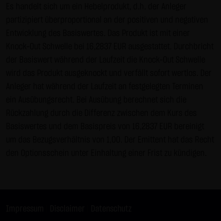
Es handelt sich um ein Hebelprodukt, d.h. der Anleger
Gebrauch ist erlaubt; wobei es dem Benutzer der Webseite
partizipiert überproportional an der positiven und negativen
obliegt dafür zu Sorge zu tragen, dass die Informationen
Entwicklung des Basiswertes. Das Produkt ist mit einer
und Inhalte die er auf seine Systeme herunterlädt auf
Knock-Out Schwelle bei 16,2837 EUR ausgestattet. Durchbricht
Viren und sonstige zerstörerische Eigenschaften hin
der Basiswert während der Laufzeit die Knock-Out Schwelle
überprüft werden. Links zur Website der LANG & SCHWARZ
wird das Produkt ausgeknockt und verfällt sofort wertlos. Der
Tradecenter AG & Co. KG sind jederzeit willkommen und
Anleger hat während der Laufzeit an festgelegten Terminen
bedürfen keiner Zustimmung durch die LANG & SCHWARZ
ein Ausübungsrecht. Bei Ausübung berechnet sich die
Tradecenter AG & Co. KG. Die Darstellung dieser Website in
Rückzahlung durch die Differenz zwischen dem Kurs des
fremden Frames ist nur mit Erlaubnis zulässig.
Basiswertes und dem Basispreis von 16,2837 EUR bereinigt
(3) Datenschutz
um das Bezugsverhältnis von 1,00. Der Emittent hat das Recht
Durch den Besuch der Website der LANG & SCHWARZ
den Optionsschein unter Einhaltung einer Frist zu kündigen.
Tradecenter AG & Co. KG können Informationen über den
Zugriff (Datum, Uhrzeit, betrachtete Seite u.a.) auf dem
Server gespeichert werden. Diese Daten gehören nicht zu
den personenbezogenen Daten, sondern sind
Impressum
|
Disclaimer
|
Datenschutz
anonymisiert. Sie werden ausschließlich zu statistischen