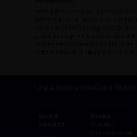
Internet (z.B. bei der Kommuni
Dieser Open-End Knock-Out Optionsschein (Put) b
geschützt werden kann. Die V
Hebelprodukt, d.h. der Anleger partizipiert über
Telefon-/Faxnummern und E-Mai
Schwelle bei 55,9307 EUR ausgestattet. Durchbri
& SCHWARZ Tradecenter AG & Co.
wertlos. Der Anleger hat während der Laufzeit a
geschäftlicher Kontakt. Die L
zwischen dem Basispreis von 55,9307 EUR und de
widersprechen hiermit jeder 
Optionsschein unter Einhaltung einer Frist zu kü
Datenschutzerklärung für die N
Diese Website benutzt Google 
„Cookies“, Textdateien, die a
Lang & Schwarz TradeCenter AG & Co
ermöglichen. Die durch den Co
Server von Google in den USA 
Aktien
Hebelprodukte
Im Falle der Aktivierung der 
Mitgliedstaaten der Europäis
Überblick
Überblick
Wirtschaftsraum zuvor gekürzt
Deutschland
Turbo-Filter
übertragen und dort gekürzt. 
Optionsschein-Filter