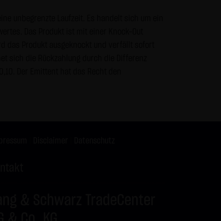
s vor dem Zugriff durch Dritte
ne unbegrenzte Laufzeit. Es handelt sich um ein
& Co. KG - insbesondere der
wertes. Das Produkt ist mit einer Knock-Out
wünscht, es sei denn die LANG
d das Produkt ausgeknockt und verfällt sofort
teht bereits ein
et sich die Rückzahlung durch die Differenz
te genannten Personen
,10. Der Emittent hat das Recht den
gle Analytics verwendet sog.
enutzung der Website durch Sie
 werden in der Regel an einen
pressum
|
Disclaimer
|
Datenschutz
ntakt
Google jedoch innerhalb von
 den Europäischen
ang & Schwarz TradeCenter
 von Google in den USA
mationen benutzen, um Ihre
G & Co. KG