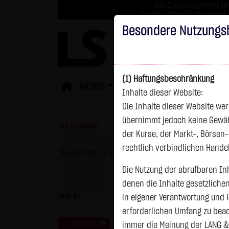
Im Durchschnitt er
Turbo-Zertifikate sind
Besondere Nutzungs
(1) Haftungsbeschränkung
Aktien
ETFs
Derivate
Fond
Inhalte dieser Website:
Die Inhalte dieser Website wer
übernimmt jedoch keine Gewähr 
L&S Indikation
26.169,00 Pkt
GOLD
der Kurse, der Markt-, Börsen
rechtlich verbindlichen Hand
Vortag 26.215,000
Vortag 4.247,390
Die Nutzung der abrufbaren Inh
denen die Inhalte gesetzliche
18:31:53
-46,00 Pkt
-0,18 %
18:31:54
in eigener Verantwortung und 
erforderlichen Umfang zu beac
Watchlist
immer die Meinung der LANG &