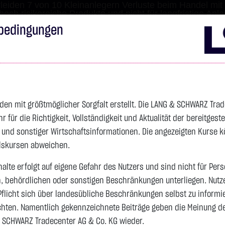
leiden 7 von 10 Kleinanlegern Verluste beim Handel mit 
 hoch risikoreiche Produkte und nicht für langfristige Anl
bedingungen
Impressum
Disclai
s
Anleihen
Zertifikate
wikifolio
Service
Wa
den mit größtmöglicher Sorgfalt erstellt. Die LANG & SCHWARZ Tra
für die Richtigkeit, Vollständigkeit und Aktualität der bereitgest
4.231,5800 $
SILBER
61,0525 $
BRENT OIL
- und sonstiger Wirtschaftsinformationen. Die angezeigten Kurse 
elskursen abweichen.
Vortag 62,025
alte erfolgt auf eigene Gefahr des Nutzers und sind nicht für Per
Vortag 79,440
n, behördlichen oder sonstigen Beschränkungen unterliegen. Nutz
-15,8100 $
-0,37 %
18:31:54
-0,9725 $
-1,57 %
18:31:54
Pflicht sich über landesübliche Beschränkungen selbst zu informi
hten. Namentlich gekennzeichnete Beiträge geben die Meinung des
 SCHWARZ Tradecenter AG & Co. KG wieder.