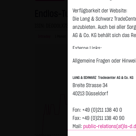
Verfügbarkeit der Website:
Endlos-Turbo-Zertifikat auf
Die Lang & Schwarz TradeCente
ISIN: DE000LX73L98 | WKN: LX73L9
anzubieten. Auch bei aller So
AG & Co. KG behält sich das Re
Intraday
1 Monat
6 Monate
1 Jahr
3 Jahre
Alles
Externe Links:
Diese Website enthält Verknüpf
Allgemeine Fragen oder Hinweis
jeweiligen Betreiber. Die LAN
fremden Inhalte daraufhin übe
LANG & SCHWARZ Tradecenter AG & Co. KG
ersichtlich. Die LANG & SCHWAR
Breite Strasse 34
auf die Inhalte der verknüpft
40213 Düsseldorf
Tradecenter AG & Co. KG die hi
externen Links ist für die LA
Fon: +49 (0)211 138 40 0
zumutbar. Bei Kenntnis von Re
Fax: +49 (0)211 138 40 90
Mail:
public-relations(at)ls-d.
Kein Vertragsverhältnis:
Mit der Nutzung der Website d