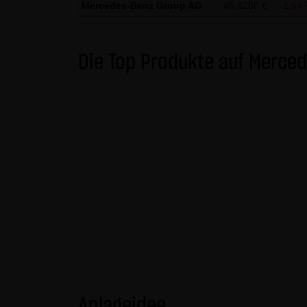
Mercedes-Benz Group AG
46,8250 €
-1,54
gekennzeichnet. Die unerlaubte
und strafbar. Lediglich die H
Gebrauch ist erlaubt; wobei es
Die Top Produkte auf Merce
die er auf seine Systeme herun
Website der LANG & SCHWARZ T
LANG & SCHWARZ Tradecenter AG 
(3) Datenschutz
Durch den Besuch der Website
Uhrzeit, betrachtete Seite u.
Daten, sondern sind anonymisi
personenbezogene Daten (beisp
stets auf freiwilliger Basis. E
Des Weiteren können Daten au
dazu dienen, das Zugriffsverha
des jeweiligen Webbrowsers zu
Anlageidee
Website kommen. Die LANG & S