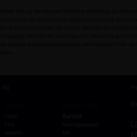
kation per E-Mail) Sicherheitslücken aufweisen und nicht lückenlo
ezieht sich auf den Basiswert Mercedes-Benz Group AG und hat ei
erwendung der Kontaktdaten der LANG & SCHWARZ Tradecenter AG 
proportional an der positiven und negativen Entwicklung des Basis
ladressen - zur gewerblichen Werbung ist ausdrücklich nicht er
cht der Basiswert während der Laufzeit die Knock-Out Schwelle wir
 KG hatte zuvor seine schriftliche Einwilligung erteilt oder es bes
n festgelegten Terminen ein Ausübungsrecht. Bei Ausübung berechn
ANG & SCHWARZ Tradecenter AG & Co. KG und alle auf dieser Websi
m Kurs des Basiswertes bereinigt um das Bezugsverhältnis von 0
kommerziellen Verwendung und Weitergabe ihrer Daten.
ndigen.
utzung von Google Analytics:
Analytics, einen Webanalysedienst der Google Inc. („Google“). Goo
uf Ihrem Computer gespeichert werden und die eine Analyse der B
. KG
okie erzeugten Informationen über Ihre Benutzung dieser Website
Im
übertragen und dort gespeichert.
Ko
Weitere
Wissen & Hilfe
IP-Anonymisierung auf dieser Webseite, wird Ihre IP-Adresse von 
chen Union oder in anderen Vertragsstaaten des Abkommens über
Fonds
Überblick
L
. Nur in Ausnahmefällen wird die volle IP-Adresse an einen Server
ETFs
Feiertagskalender
Im Auftrag des Betreibers dieser Website wird Google diese Infor
Anleihen
AGB
A