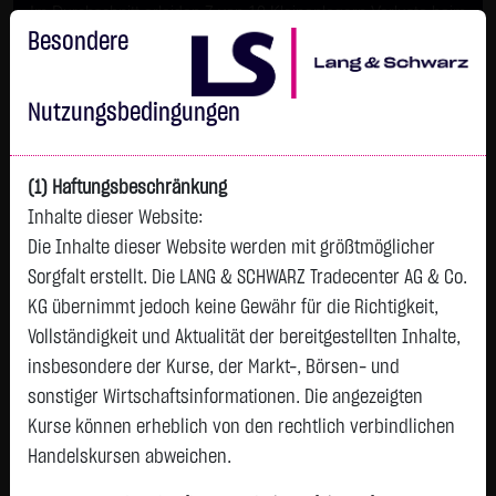
Im Durchschnitt erleiden 7 von 10 Kleinanlegern Verluste beim
Handel mit Turbo-Zertifikaten.
Besondere
Turbo-Zertifikate sind hoch risikoreiche Produkte und nicht für
langfristige Anlagestrategien geeignet.
Nutzungsbedingungen
(1) Haftungsbeschränkung
Inhalte dieser Website:
Die Inhalte dieser Website werden mit größtmöglicher
Sorgfalt erstellt. Die LANG & SCHWARZ Tradecenter AG & Co.
KG übernimmt jedoch keine Gewähr für die Richtigkeit,
Vollständigkeit und Aktualität der bereitgestellten Inhalte,
Watchlist
insbesondere der Kurse, der Markt-, Börsen- und
sonstiger Wirtschaftsinformationen. Die angezeigten
Turbo-Zertifikat auf E.ON SE / Call
Kurse können erheblich von den rechtlich verbindlichen
ISIN: DE000LX837L1 | WKN: LX837L
Handelskursen abweichen.
0,5150
€
-
0,00 %
12:58:08