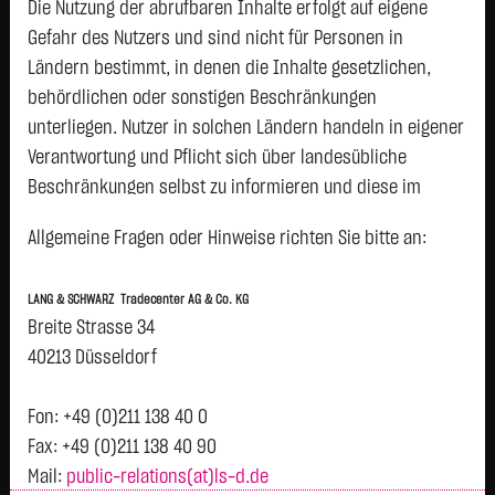
Die Nutzung der abrufbaren Inhalte erfolgt auf eigene
Gefahr des Nutzers und sind nicht für Personen in
Geld
Brief
Ländern bestimmt, in denen die Inhalte gesetzlichen,
0,5100
€
0,5200
€
behördlichen oder sonstigen Beschränkungen
Stück:
50.000
Stück:
50.000
unterliegen. Nutzer in solchen Ländern handeln in eigener
Intraday
1 Monat
6 Monate
1 Jahr
3 Jahre
Alles
Verantwortung und Pflicht sich über landesübliche
Beschränkungen selbst zu informieren und diese im
erforderlichen Umfang zu beachten. Namentlich
Allgemeine Fragen oder Hinweise richten Sie bitte an:
gekennzeichnete Beiträge geben die Meinung des
jeweiligen Autors und nicht immer die Meinung der LANG &
LANG & SCHWARZ Tradecenter AG & Co. KG
SCHWARZ Tradecenter AG & Co. KG wieder.
Breite Strasse 34
H
Verfügbarkeit der Website:
40213 Düsseldorf
0,515
Vortag 0,515
Die Lang & Schwarz TradeCenter AG & Co. KG wird sich
T
bemühen, den Dienst möglichst unterbrechungsfrei zum
Fon: +49 (0)211 138 40 0
Abruf anzubieten. Auch bei aller Sorgfalt können aber
Fax: +49 (0)211 138 40 90
Ausfallzeiten nicht ausgeschlossen werden. Die LANG &
Mail:
public-relations(at)ls-d.de