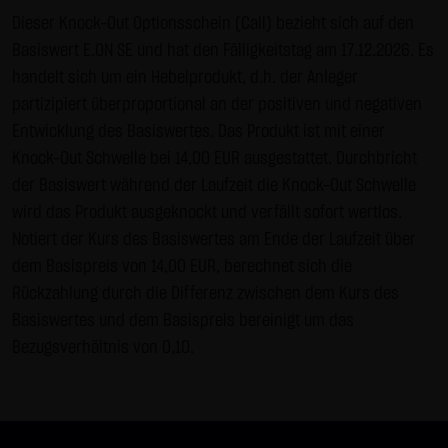
Gebrauch ist erlaubt; wobei es dem Benutzer der Webseite
Dieser Knock-Out Optionsschein (Call) bezieht sich auf den
obliegt dafür zu Sorge zu tragen, dass die Informationen
Basiswert E.ON SE und hat den Fälligkeitstag am 17.12.2026. Es
und Inhalte die er auf seine Systeme herunterlädt auf
handelt sich um ein Hebelprodukt, d.h. der Anleger
Viren und sonstige zerstörerische Eigenschaften hin
partizipiert überproportional an der positiven und negativen
überprüft werden. Links zur Website der LANG & SCHWARZ
Entwicklung des Basiswertes. Das Produkt ist mit einer
Tradecenter AG & Co. KG sind jederzeit willkommen und
Knock-Out Schwelle bei 14,00 EUR ausgestattet. Durchbricht
bedürfen keiner Zustimmung durch die LANG & SCHWARZ
der Basiswert während der Laufzeit die Knock-Out Schwelle
Tradecenter AG & Co. KG. Die Darstellung dieser Website in
wird das Produkt ausgeknockt und verfällt sofort wertlos.
fremden Frames ist nur mit Erlaubnis zulässig.
Notiert der Kurs des Basiswertes am Ende der Laufzeit über
dem Basispreis von 14,00 EUR, berechnet sich die
(3) Datenschutz
Rückzahlung durch die Differenz zwischen dem Kurs des
Durch den Besuch der Website der LANG & SCHWARZ
Basiswertes und dem Basispreis bereinigt um das
Tradecenter AG & Co. KG können Informationen über den
Bezugsverhältnis von 0,10.
Zugriff (Datum, Uhrzeit, betrachtete Seite u.a.) auf dem
Server gespeichert werden. Diese Daten gehören nicht zu
den personenbezogenen Daten, sondern sind
anonymisiert. Sie werden ausschließlich zu statistischen