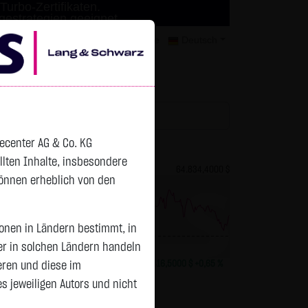
Turbo-Zertifikaten.
agestrategien geeignet.
mer
Kontakt
Datenschutz
Karriere
Deutsch
tchlist
decenter AG & Co. KG
ellten Inhalte, insbesondere
83,4500 $
Bitcoin (BTC)
64.834,4000 $
können erheblich von den
sonen in Ländern bestimmt, in
Vortag 64.417,900
er in solchen Ländern handeln
-0,0850 $
-0,10 %
20:05:38
+416,5000 $
+0,65 %
eren und diese im
 jeweiligen Autors und nicht