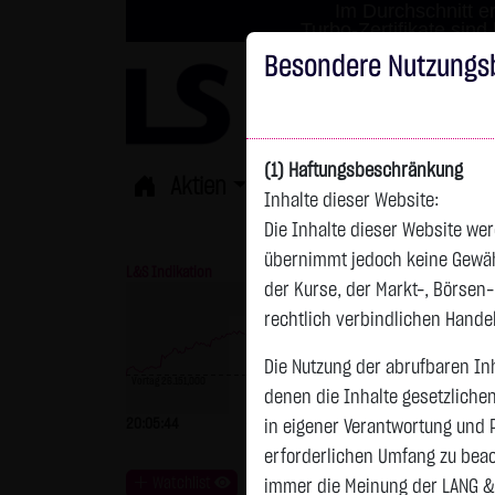
Im Durchschnitt er
Turbo-Zertifikate sind
Besondere Nutzungs
(1) Haftungsbeschränkung
Aktien
ETFs
Derivate
Fond
Inhalte dieser Website:
Die Inhalte dieser Website wer
übernimmt jedoch keine Gewähr 
L&S Indikation
26.307,00 Pkt
GOLD
der Kurse, der Markt-, Börsen
rechtlich verbindlichen Hand
Die Nutzung der abrufbaren Inh
Vortag 26.151,000
denen die Inhalte gesetzliche
Vortag 4.235,820
20:05:44
+156,00 Pkt
+0,60 %
20:05:46
+
in eigener Verantwortung und 
erforderlichen Umfang zu beac
Watchlist
immer die Meinung der LANG &