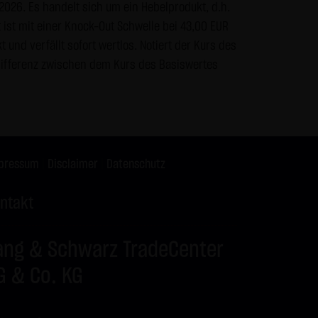
.2026. Es handelt sich um ein Hebelprodukt, d.h.
s vor dem Zugriff durch Dritte
 ist mit einer Knock-Out Schwelle bei 43,00 EUR
& Co. KG - insbesondere der
und verfällt sofort wertlos. Notiert der Kurs des
wünscht, es sei denn die LANG
Differenz zwischen dem Kurs des Basiswertes
teht bereits ein
te genannten Personen
gle Analytics verwendet sog.
pressum
|
Disclaimer
|
Datenschutz
enutzung der Website durch Sie
ntakt
 werden in der Regel an einen
ang & Schwarz TradeCenter
Google jedoch innerhalb von
 den Europäischen
G & Co. KG
 von Google in den USA
mationen benutzen, um Ihre