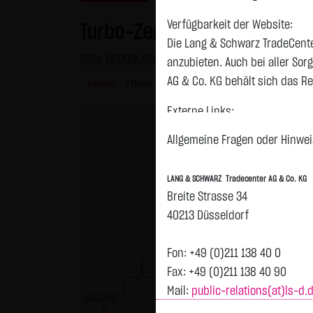
Verfügbarkeit der Website:
Turbo-Zertifikat auf Bayer AG
Die Lang & Schwarz TradeCente
ISIN: DE000LX9KEY9 | WKN: LX9KEY
anzubieten. Auch bei aller So
AG & Co. KG behält sich das Re
Intraday
1 Monat
6 Monate
1 Jahr
3 Jahre
Alles
Externe Links:
Diese Website enthält Verknüpf
Allgemeine Fragen oder Hinweis
jeweiligen Betreiber. Die LAN
fremden Inhalte daraufhin übe
LANG & SCHWARZ Tradecenter AG & Co. KG
ersichtlich. Die LANG & SCHWAR
Breite Strasse 34
auf die Inhalte der verknüpft
40213 Düsseldorf
Tradecenter AG & Co. KG die hi
externen Links ist für die LA
Fon: +49 (0)211 138 40 0
zumutbar. Bei Kenntnis von Re
Fax: +49 (0)211 138 40 90
Mail:
public-relations(at)ls-d.
Kein Vertragsverhältnis:
Vortag 0,720
Mit der Nutzung der Website d