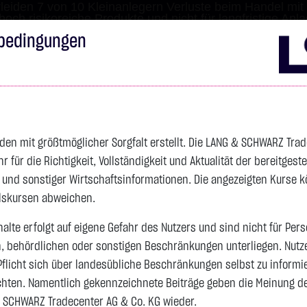
leiden 7 von 10 Kleinanlegern Verluste beim Handel mit 
 hoch risikoreiche Produkte und nicht für langfristige Anl
bedingungen
Impressum
Disclai
s
Anleihen
Zertifikate
wikifolio
Service
Wa
den mit größtmöglicher Sorgfalt erstellt. Die LANG & SCHWARZ Tra
für die Richtigkeit, Vollständigkeit und Aktualität der bereitgest
4.341,1100 $
SILBER
63,3700 $
BRENT OIL
- und sonstiger Wirtschaftsinformationen. Die angezeigten Kurse 
Vortag 83,535
elskursen abweichen.
alte erfolgt auf eigene Gefahr des Nutzers und sind nicht für Per
n, behördlichen oder sonstigen Beschränkungen unterliegen. Nutz
Vortag 61,525
105,2900 $
+2,49 %
20:05:55
+1,8450 $
+3,00 %
20:05:33
Pflicht sich über landesübliche Beschränkungen selbst zu informi
hten. Namentlich gekennzeichnete Beiträge geben die Meinung des
 SCHWARZ Tradecenter AG & Co. KG wieder.