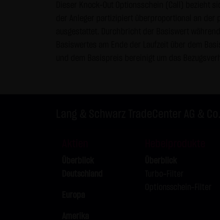
Dieser Knock-Out Optionsschein (Call) bezieht si
Internet (z.B. bei der Kommuni
der Anleger partizipiert überproportional an der
geschützt werden kann. Die V
ausgestattet. Durchbricht der Basiswert während 
Telefon-/Faxnummern und E-Mai
Basiswertes am Ende der Laufzeit über dem Basi
& SCHWARZ Tradecenter AG & Co.
und dem Basispreis bereinigt um das Bezugsverh
geschäftlicher Kontakt. Die L
widersprechen hiermit jeder 
Datenschutzerklärung für die N
Lang & Schwarz TradeCenter AG & Co
Diese Website benutzt Google 
„Cookies“, Textdateien, die a
ermöglichen. Die durch den Co
Aktien
Hebelprodukte
Server von Google in den USA 
Überblick
Überblick
Im Falle der Aktivierung der 
Deutschland
Turbo-Filter
Mitgliedstaaten der Europäis
Optionsschein-Filter
Europa
Wirtschaftsraum zuvor gekürzt
übertragen und dort gekürzt. 
Amerika