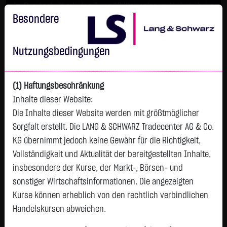
Im Durchschnitt erleiden 7 von 10 Kleinanlegern Verluste beim
Handel mit Turbo-Zertifikaten.
Besondere
Turbo-Zertifikate sind hoch risikoreiche Produkte und nicht für
langfristige Anlagestrategien geeignet.
Nutzungsbedingungen
(1) Haftungsbeschränkung
Inhalte dieser Website:
Die Inhalte dieser Website werden mit größtmöglicher
Sorgfalt erstellt. Die LANG & SCHWARZ Tradecenter AG & Co.
KG übernimmt jedoch keine Gewähr für die Richtigkeit,
Vollständigkeit und Aktualität der bereitgestellten Inhalte,
Watchlist
insbesondere der Kurse, der Markt-, Börsen- und
sonstiger Wirtschaftsinformationen. Die angezeigten
Endlos-Turbo-Zertifikat auf BYD Co. Ltd. / Call
Kurse können erheblich von den rechtlich verbindlichen
ISIN: DE000LX3V6T2 | WKN: LX3V6T
Handelskursen abweichen.
0,6400
€
-0,0900
-12,33 %
10:29:48