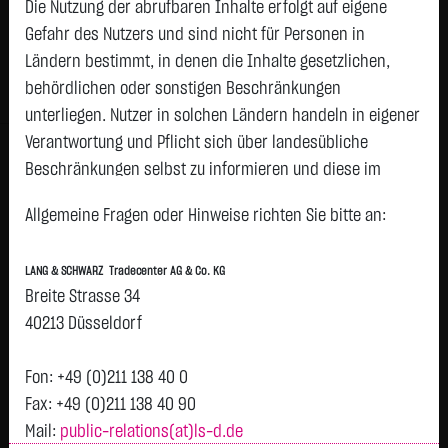
Die Nutzung der abrufbaren Inhalte erfolgt auf eigene
Gefahr des Nutzers und sind nicht für Personen in
Geld
Brief
Ländern bestimmt, in denen die Inhalte gesetzlichen,
0,6400
€
-
€
behördlichen oder sonstigen Beschränkungen
Stück:
5.000
Stück:
-
unterliegen. Nutzer in solchen Ländern handeln in eigener
Intraday
1 Monat
6 Monate
1 Jahr
3 Jahre
Alles
Verantwortung und Pflicht sich über landesübliche
Beschränkungen selbst zu informieren und diese im
erforderlichen Umfang zu beachten. Namentlich
Vortag 0,730
0,72
Allgemeine Fragen oder Hinweise richten Sie bitte an:
gekennzeichnete Beiträge geben die Meinung des
jeweiligen Autors und nicht immer die Meinung der LANG &
0,7
LANG & SCHWARZ Tradecenter AG & Co. KG
SCHWARZ Tradecenter AG & Co. KG wieder.
H
Breite Strasse 34
Verfügbarkeit der Website:
40213 Düsseldorf
0,68
Die Lang & Schwarz TradeCenter AG & Co. KG wird sich
bemühen, den Dienst möglichst unterbrechungsfrei zum
Fon: +49 (0)211 138 40 0
0,66
Abruf anzubieten. Auch bei aller Sorgfalt können aber
Fax: +49 (0)211 138 40 90
Ausfallzeiten nicht ausgeschlossen werden. Die LANG &
Mail:
public-relations(at)ls-d.de
0,64