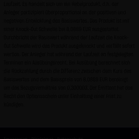
Laufzeit. Es handelt sich um ein Hebelprodukt, d.h. der
Gebrauch ist erlaubt; wobei es dem Benutzer der Webseite
Anleger partizipiert überproportional an der positiven und
obliegt dafür zu Sorge zu tragen, dass die Informationen
negativen Entwicklung des Basiswertes. Das Produkt ist mit
und Inhalte die er auf seine Systeme herunterlädt auf
einer Knock-Out Schwelle bei 8,0889 EUR ausgestattet.
Viren und sonstige zerstörerische Eigenschaften hin
Durchbricht der Basiswert während der Laufzeit die Knock-
überprüft werden. Links zur Website der LANG & SCHWARZ
Out Schwelle wird das Produkt ausgeknockt und verfällt sofort
Tradecenter AG & Co. KG sind jederzeit willkommen und
wertlos. Der Anleger hat während der Laufzeit an festgelegten
bedürfen keiner Zustimmung durch die LANG & SCHWARZ
Terminen ein Ausübungsrecht. Bei Ausübung berechnet sich
Tradecenter AG & Co. KG. Die Darstellung dieser Website in
die Rückzahlung durch die Differenz zwischen dem Kurs des
fremden Frames ist nur mit Erlaubnis zulässig.
Basiswertes und dem Basispreis von 8,0889 EUR bereinigt
(3) Datenschutz
um das Bezugsverhältnis von 0,300003. Der Emittent hat das
Durch den Besuch der Website der LANG & SCHWARZ
Recht den Optionsschein unter Einhaltung einer Frist zu
Tradecenter AG & Co. KG können Informationen über den
kündigen.
Zugriff (Datum, Uhrzeit, betrachtete Seite u.a.) auf dem
Server gespeichert werden. Diese Daten gehören nicht zu
den personenbezogenen Daten, sondern sind
anonymisiert. Sie werden ausschließlich zu statistischen