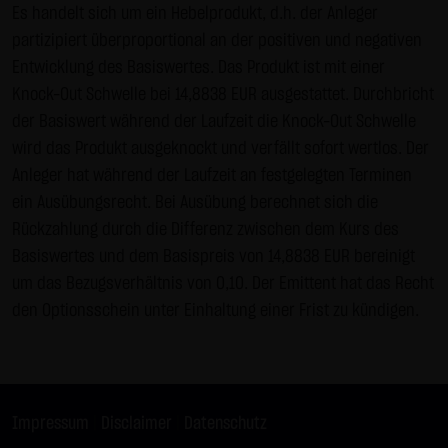
Es handelt sich um ein Hebelprodukt, d.h. der Anleger
Gebrauch ist erlaubt; wobei es dem Benutzer der Webseite
partizipiert überproportional an der positiven und negativen
obliegt dafür zu Sorge zu tragen, dass die Informationen
Entwicklung des Basiswertes. Das Produkt ist mit einer
und Inhalte die er auf seine Systeme herunterlädt auf
Knock-Out Schwelle bei 14,8838 EUR ausgestattet. Durchbricht
Viren und sonstige zerstörerische Eigenschaften hin
der Basiswert während der Laufzeit die Knock-Out Schwelle
überprüft werden. Links zur Website der LANG & SCHWARZ
wird das Produkt ausgeknockt und verfällt sofort wertlos. Der
Tradecenter AG & Co. KG sind jederzeit willkommen und
Anleger hat während der Laufzeit an festgelegten Terminen
bedürfen keiner Zustimmung durch die LANG & SCHWARZ
ein Ausübungsrecht. Bei Ausübung berechnet sich die
Tradecenter AG & Co. KG. Die Darstellung dieser Website in
Rückzahlung durch die Differenz zwischen dem Kurs des
fremden Frames ist nur mit Erlaubnis zulässig.
Basiswertes und dem Basispreis von 14,8838 EUR bereinigt
(3) Datenschutz
um das Bezugsverhältnis von 0,10. Der Emittent hat das Recht
Durch den Besuch der Website der LANG & SCHWARZ
den Optionsschein unter Einhaltung einer Frist zu kündigen.
Tradecenter AG & Co. KG können Informationen über den
Zugriff (Datum, Uhrzeit, betrachtete Seite u.a.) auf dem
Server gespeichert werden. Diese Daten gehören nicht zu
den personenbezogenen Daten, sondern sind
Impressum
|
Disclaimer
|
Datenschutz
anonymisiert. Sie werden ausschließlich zu statistischen