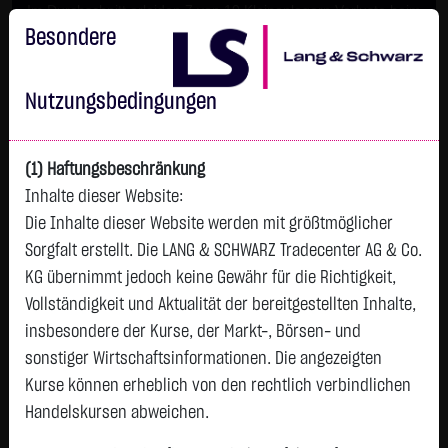
Im Durchschnitt erleiden 7 von 10 Kleinanlegern Verluste beim
Handel mit Turbo-Zertifikaten.
Besondere
Turbo-Zertifikate sind hoch risikoreiche Produkte und nicht für
langfristige Anlagestrategien geeignet.
Nutzungsbedingungen
(1) Haftungsbeschränkung
Inhalte dieser Website:
Die Inhalte dieser Website werden mit größtmöglicher
Sorgfalt erstellt. Die LANG & SCHWARZ Tradecenter AG & Co.
KG übernimmt jedoch keine Gewähr für die Richtigkeit,
Vollständigkeit und Aktualität der bereitgestellten Inhalte,
Watchlist
insbesondere der Kurse, der Markt-, Börsen- und
sonstiger Wirtschaftsinformationen. Die angezeigten
Endlos-Turbo-Zertifikat auf E.ON SE / Call
Kurse können erheblich von den rechtlich verbindlichen
ISIN: DE000LX723F5 | WKN: LX723F
Handelskursen abweichen.
0,4150
€
-
0,00 %
09:57:25