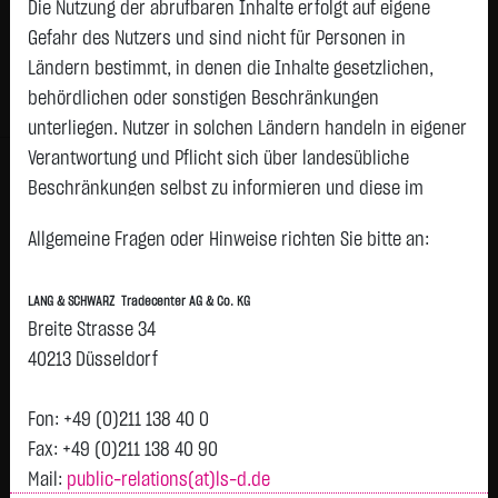
Die Nutzung der abrufbaren Inhalte erfolgt auf eigene
Gefahr des Nutzers und sind nicht für Personen in
Geld
Brief
Ländern bestimmt, in denen die Inhalte gesetzlichen,
0,4100
€
0,4200
€
behördlichen oder sonstigen Beschränkungen
Stück:
50.000
Stück:
50.000
unterliegen. Nutzer in solchen Ländern handeln in eigener
Intraday
1 Monat
6 Monate
1 Jahr
3 Jahre
Alles
Verantwortung und Pflicht sich über landesübliche
H
Beschränkungen selbst zu informieren und diese im
erforderlichen Umfang zu beachten. Namentlich
0,42
Allgemeine Fragen oder Hinweise richten Sie bitte an:
gekennzeichnete Beiträge geben die Meinung des
jeweiligen Autors und nicht immer die Meinung der LANG &
0,415
LANG & SCHWARZ Tradecenter AG & Co. KG
SCHWARZ Tradecenter AG & Co. KG wieder.
Vortag 0,415
Breite Strasse 34
Verfügbarkeit der Website:
40213 Düsseldorf
0,41
Die Lang & Schwarz TradeCenter AG & Co. KG wird sich
bemühen, den Dienst möglichst unterbrechungsfrei zum
Fon: +49 (0)211 138 40 0
0,405
Abruf anzubieten. Auch bei aller Sorgfalt können aber
Fax: +49 (0)211 138 40 90
Ausfallzeiten nicht ausgeschlossen werden. Die LANG &
Mail:
public-relations(at)ls-d.de
0,4