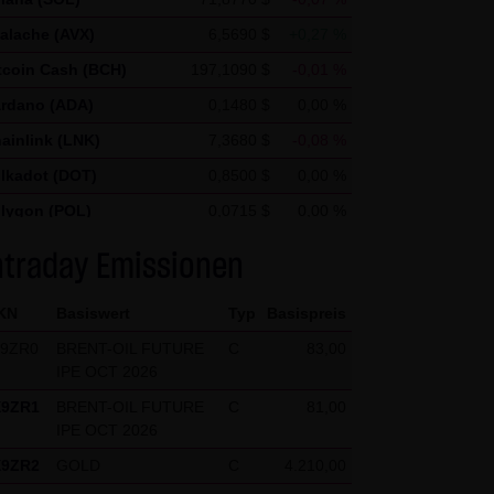
nd um weitere mit der
alache (AVX)
6,5690 $
+0,27 %
treiber zu erbringenDie im
tcoin Cash (BCH)
197,1090 $
-0,01 %
n Daten von Google
rdano (ADA)
0,1480 $
0,00 %
ainlink (LNK)
7,3680 $
-0,08 %
ftware verhindern; wir weisen
lkadot (DOT)
0,8500 $
0,00 %
 Website vollumfänglich
n und auf Ihre Nutzung der
lygon (POL)
0,0715 $
0,00 %
n durch Google verhindern,
ellar Lumen (XLM)
0,1750 $
0,00 %
ntraday Emissionen
KN
Basiswert
Typ
Basispreis
X9ZR0
BRENT-OIL FUTURE
C
83,00
IPE OCT 2026
X9ZR1
BRENT-OIL FUTURE
C
81,00
IPE OCT 2026
X9ZR2
GOLD
C
4.210,00
kten (1) bis (4) abweichen,