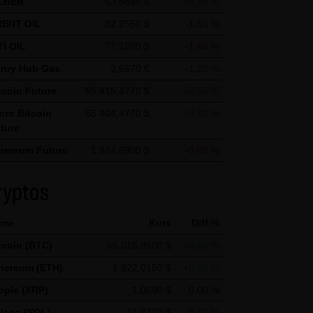
LBER
63,5855 $
+3,35 %
s vor dem Zugriff durch Dritte
ENT OIL
82,2550 $
-1,53 %
& Co. KG - insbesondere der
I OIL
77,1200 $
-1,46 %
wünscht, es sei denn die LANG
nry Hub Gas
2,6670 €
+1,29 %
teht bereits ein
tcoin Future
65.416,4770 $
+0,05 %
te genannten Personen
cro Bitcoin
65.404,4770 $
+0,92 %
ture
hereum Future
1.924,8900 $
-0,08 %
gle Analytics verwendet sog.
pple Future
1,0330 $
-0,67 %
enutzung der Website durch Sie
ryptos
lana Future
73,6470 $
+0,28 %
 werden in der Regel an einen
ame
Kurs
Diff.%
tcoin (BTC)
65.015,9600 $
+0,05 %
Google jedoch innerhalb von
 den Europäischen
hereum (ETH)
1.922,0150 $
+0,30 %
 von Google in den USA
pple (XRP)
1,0590 $
0,00 %
mationen benutzen, um Ihre
lana (SOL)
71,8770 $
-0,07 %