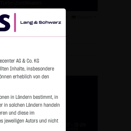
Turbo-Zertifikaten.
agestrategien geeignet.
mer
Kontakt
Datenschutz
Karriere
Deutsch
tchlist
decenter AG & Co. KG
ellten Inhalte, insbesondere
können erheblich von den
sonen in Ländern bestimmt, in
er in solchen Ländern handeln
eren und diese im
 jeweiligen Autors und nicht