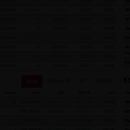
0,0055 €
- €
0,00 %
15.000
08.08.
SI
kation per E-Mail) Sicherheitslücken aufweisen und nicht lückenlo
0,8300 €
-0,0100 €
-1,19 %
5.215
08.08.
BR
erwendung der Kontaktdaten der LANG & SCHWARZ Tradecenter AG 
0,8700 €
- €
0,00 %
5.000
08.08.
WT
ladressen - zur gewerblichen Werbung ist ausdrücklich nicht er
0,2660 €
- €
0,00 %
3.500
08.08.
He
 KG hatte zuvor seine schriftliche Einwilligung erteilt oder es bes
1,9100 €
+0,0100 €
+0,53 %
3.210
08.08.
Bi
ANG & SCHWARZ Tradecenter AG & Co. KG und alle auf dieser Websi
kommerziellen Verwendung und Weitergabe ihrer Daten.
0,4440 €
- €
0,00 %
2.100
08.08.
Mi
Fu
3,7510 €
- €
0,00 %
2.070
08.08.
utzung von Google Analytics:
Et
10,4900 €
- €
0,00 %
1.977
08.08.
Analytics, einen Webanalysedienst der Google Inc. („Google“). Goo
Ri
uf Ihrem Computer gespeichert werden und die eine Analyse der B
K
Aktien
Turbos & OS
ETF
Wikifolio
So
okie erzeugten Informationen über Ihre Benutzung dieser Website
übertragen und dort gespeichert.
Trades
Kurs
Diff.
Diff.%
Zeit
N
11
116,2200 €
+0,0200 €
+0,02 %
08.08.
Bi
IP-Anonymisierung auf dieser Webseite, wird Ihre IP-Adresse von 
chen Union oder in anderen Vertragsstaaten des Abkommens über
7
306,9500 €
+0,3500 €
+0,11 %
08.08.
Et
. Nur in Ausnahmefällen wird die volle IP-Adresse an einen Server
7
39,0000 €
- €
0,00 %
08.08.
Ri
Im Auftrag des Betreibers dieser Website wird Google diese Infor
7
194,3800 €
+0,1800 €
+0,09 %
08.08.
So