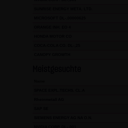
Nutzung der Website auszuwert
SUNRISE ENERGY META. LTD.
Websitenutzung und der Inter
MICROSOFT DL-,00000625
Rahmen von Google Analytics v
zusammengeführt.
ORANGE INH. EO 4
HONDA MOTOR CO
Sie können die Speicherung de
COCA-COLA CO. DL-,25
Sie jedoch darauf hin, dass Si
werden nutzen können. Sie kön
CANOPY GROWTH
Website bezogenen Daten (inkl
Meistgesuchte
indem sie auf folgenden Link k
Name
Alle Informationen zum Datens
SPACE EXPL.TECHS. CL.A
(4) Anwendbares Recht
Rheinmetall AG
Es gilt ausschließlich das ma
SAP SE
(5) Besondere Nutzungsbedin
SIEMENS ENERGY AG NA O.N.
Soweit besondere Bedingungen 
NVIDIA CORP. DL-,001