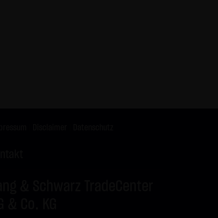
X9ZRW
DAX
C
26.150,00
X9ZRX
BUND FUTURE SEP
P
125,50
2026
X9ZRY
BRENT-OIL FUTURE
C
82,00
IPE OCT 2026
X9ZRZ
BRENT-OIL FUTURE
C
80,00
IPE OCT 2026
X9ZSA
SILBER
C
62,00
X9ZSB
SILBER
C
63,00
pressum
|
Disclaimer
|
Datenschutz
ntakt
ang & Schwarz TradeCenter
G & Co. KG