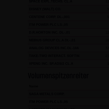
SPACE EXPL.TECHS. CL.A
11
gekennzeichnet. Die unerlaubte
DISNEY (WALT) CO.
und strafbar. Lediglich die H
CENTENE CORP. DL-,001
Gebrauch ist erlaubt; wobei es
ITM POWER PLC LS-,05
die er auf seine Systeme herun
Website der LANG & SCHWARZ T
D.R.HORTON INC. DL-,01
12
LANG & SCHWARZ Tradecenter AG 
NEBIUS GROUP CL.A DL-,01
16
ANALOG DEVICES INC.DL-166
33
(3) Datenschutz
Durch den Besuch der Website
TAKE-TWO INTERACT. SOFTW.
21
Uhrzeit, betrachtete Seite u.
XPENG INC. SP.ADS/2 CL.A
Daten, sondern sind anonymisi
Volumenspitzenreiter
personenbezogene Daten (beisp
stets auf freiwilliger Basis. E
Name
Des Weiteren können Daten au
SAGA METALS CORP.
dazu dienen, das Zugriffsverha
des jeweiligen Webbrowsers zu
ITM POWER PLC LS-,05
Website kommen. Die LANG & S