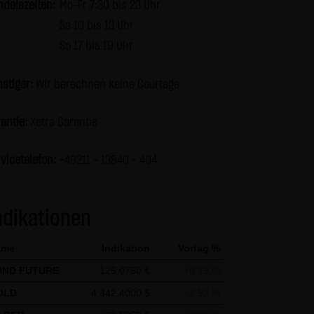
ndelszeiten:
Mo-Fr 7:30 bis 23 Uhr
r Seiten ist nicht gestattet
Sa 10 bis 13 Uhr
en und nicht kommerziellen
So 17 bis 19 Uhr
s die Informationen und Inhalte
berprüft werden. Links zur
stiger:
Wir berechnen keine Courtage
keiner Zustimmung durch die
ur mit Erlaubnis zulässig.
antie:
Xetra Garantie
vicetelefon:
+49211 - 13840 – 404
en über den Zugriff (Datum,
 zu den personenbezogenen
tet. Soweit auf der Website
ndikationen
erfolgt dies, soweit möglich,
 Zwecken, findet nicht statt.
ame
Indikation
Vortag %
en nennt man "Cookie", die
UND FUTURE
125,0750 €
+0,19 %
keit, diese Funktion innerhalb
 der Bedienbarkeit unserer
OLD
4.342,4000 $
+2,52 %
ass die Datenübertragung im