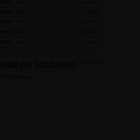
X9ZR3
GOLD
C
4.240,00
igen Einzelfall die besonderen
X9ZR4
GOLD
C
4.270,00
X9ZR5
GOLD
C
4.250,00
X9ZR6
GOLD
C
4.230,00
nde Besucher identifizieren
X9ZR7
GOLD
C
4.190,00
at
X9ZR8
SILBER
C
62,50
X9ZR9
SILBER
C
61,50
andel per Erscheinen
mehr Details
X9ZRP
DAX
C
26.125,00
ine Ergebnisse
X9ZRQ
DAX
C
24.675,00
X9ZRR
DAX
C
26.100,00
X9ZRS
DAX
C
25.525,00
X9ZRT
DAX
C
25.575,00
X9ZRU
DAX
C
26.175,00
X9ZRV
DAX
C
25.550,00