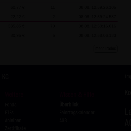
L
60,77 €
11
08.08. 12:59:26.105
L
22,22 €
2
08.08. 12:59:24.587
335,85 €
70
08.08. 12:59:16.016
L
80,95 €
5
08.08. 12:58:06.133
L
mehr Trades
L
L
. KG
Im
Ko
Weitere
Wissen & Hilfe
Fonds
Überblick
L
ETFs
Feiertagskalender
Anleihen
AGB
A
Zertifikate