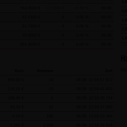
L
ausdrücklich darauf hingewiesen. In diesem Falle gelten im jeweil
764,3500 €
+2,9000 €
+0,38 %
08.08.
L
62,4350 €
- €
0,00 %
08.08.
L
ite verwendeten Cookies
50,7300 €
- €
0,00 %
08.08.
L
aten in den Cookies, anhand derer wir Besucher oder wiederkehre
29,0000 €
- €
0,00 %
08.08.
 Seite werden folgende Informationen gespeichert:
L
284,4500 €
- €
0,00 %
08.08.
er bereits unseren Besonderen Nutzungsbedingungen zugestimmt h
L
tchlist des Besuchers
L
H
L
Ke
Kurs
Volumen
Zeit
L
894,00 €
10
08.08. 12:59:57.472
L
116,16 €
10
08.08. 12:59:42.403
L
168,40 €
6
08.08. 12:59:40.724
L
69,34 €
15
08.08. 12:59:37.586
L
8,00 €
180
08.08. 12:59:29.464
L
0,202 €
1.000
08.08. 12:59:26.914