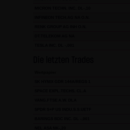
wird an entsprechender Stelle 
MICRON TECHN. INC. DL-,10
Nutzungsbedingungen.
INFINEON TECH.AG NA O.N.
Hinweise zu den von dieser Se
RENK GROUP AG INH O.N.
Diese Seite verwendet keine D
DT.TELEKOM AG NA
können. In den Cookies dieser
TESLA INC. DL -,001
- Ein Hinweis, ob der Besuch
- Alle Informationen zu der Wa
Die letzten Trades
Wertpapier
SK HYNIX GDR 144A/REGS 1
SPACE EXPL.TECHS. CL.A
VANG.FTSE A.W. DLA
SPDR S+P US INDU.S.S.UETF
BARINGS BDC INC. DL -,001
NEL ASA NK-,20