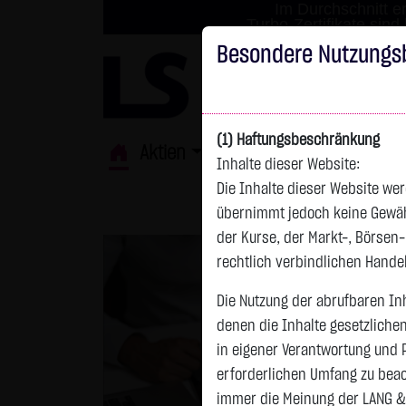
Im Durchschnitt er
Turbo-Zertifikate sind
Besondere Nutzungs
(1) Haftungsbeschränkung
Aktien
ETFs
Derivate
Fond
Inhalte dieser Website:
Die Inhalte dieser Website wer
übernimmt jedoch keine Gewähr 
der Kurse, der Markt-, Börsen
rechtlich verbindlichen Hand
Die Nutzung der abrufbaren Inh
denen die Inhalte gesetzliche
in eigener Verantwortung und 
erforderlichen Umfang zu beac
immer die Meinung der LANG &