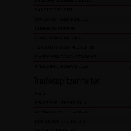
LATROBE MAGNESIUM LTD.
Internet (z.B. bei der Kommuni
CANOPY GROWTH
geschützt werden kann. Die V
OUTLOOK THERAP. DL-,01
Telefon-/Faxnummern und E-Mai
GUNNISON COPPER
& SCHWARZ Tradecenter AG & Co.
PLUG POWER INC. DL-,01
geschäftlicher Kontakt. Die L
widersprechen hiermit jeder 
TUNGSTEN WEST PLC LS -,01
SIVERS SEMICONDUCTORS AB
Datenschutzerklärung für die N
XPENG INC. SP.ADS/2 CL.A
Diese Website benutzt Google 
„Cookies“, Textdateien, die a
Tradesspitzenreiter
ermöglichen. Die durch den Co
Server von Google in den USA 
Name
SPACE EXPL.TECHS. CL.A
Im Falle der Aktivierung der 
Mitgliedstaaten der Europäis
ALPHABET INC.CL.A DL-,001
Wirtschaftsraum zuvor gekürzt
BHP GROUP LTD. DL -,50
übertragen und dort gekürzt. 
NVIDIA CORP. DL-,001