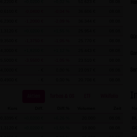
6,2200 €
+0,0200 €
+0,02 %
51.623 €
08.08.
Ha
 Vervielfältigung oder Weitergabe einzelner Inhalte oder komplette
90,6100 €
-0,0400 €
-0,04 %
36.606 €
08.08.
erstellung von Kopien und Downloads für den persönlichen, privat
56,2300 €
-1,2000 €
-2,09 %
36.344 €
08.08.
 dem Benutzer der Webseite obliegt dafür zu Sorge zu tragen, das
1,3120 €
+0,0200 €
+1,55 %
25.954 €
08.08.
terlädt auf Viren und sonstige zerstörerische Eigenschaften hin ü
Gün
radecenter AG & Co. KG sind jederzeit willkommen und bedürfen 
9,3500 €
-1,3750 €
-1,05 %
25.770 €
08.08.
& Co. KG. Die Darstellung dieser Website in fremden Frames ist n
4,3000 €
+1,8200 €
+1,12 %
25.443 €
08.08.
Gar
5,5000 €
-3,5500 €
-1,05 %
23.510 €
08.08.
Ser
 der LANG & SCHWARZ Tradecenter AG & Co. KG können Information
4,0000 €
- €
0,00 %
23.097 €
08.08.
a.) auf dem Server gespeichert werden. Diese Daten gehören nicht
10,4900 €
- €
0,00 %
20.708 €
08.08.
ert. Sie werden ausschließlich zu statistischen Zwecken ausgewer
I
ielsweise Name, Anschrift oder E-Mailadressen) erhoben werden, 
Aktien
Turbos & OS
ETF
Wikifolio
ine Weitergabe an Dritte, zu kommerziellen oder nichtkommerziellen
Kurs
Diff.
Diff.%
Volumen
Zeit
N
f dem Computer der Websitenutzer gespeichert werden. Diese Dat
0,3395 €
+0,0200 €
+6,26 %
20.000
08.08.
B
lten der Nutzer zu vereinfachen. Der Nutzer hat jedoch die Möglich
 deaktivieren. In diesem Fall kann es jedoch zu Einschränkungen
1,3120 €
+0,0200 €
+1,55 %
19.800
08.08.
G
CHWARZ Tradecenter AG & Co. KG weist ausdrücklich darauf hin, d