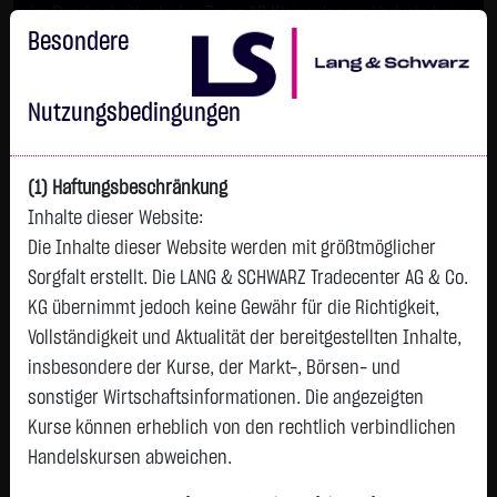
Im Durchschnitt erleiden 7 von 10 Kleinanlegern Verluste beim
Handel mit Turbo-Zertifikaten.
Besondere
Turbo-Zertifikate sind hoch risikoreiche Produkte und nicht für
langfristige Anlagestrategien geeignet.
Nutzungsbedingungen
(1) Haftungsbeschränkung
Inhalte dieser Website:
Die Inhalte dieser Website werden mit größtmöglicher
Sorgfalt erstellt. Die LANG & SCHWARZ Tradecenter AG & Co.
KG übernimmt jedoch keine Gewähr für die Richtigkeit,
Vollständigkeit und Aktualität der bereitgestellten Inhalte,
Watchlist
insbesondere der Kurse, der Markt-, Börsen- und
sonstiger Wirtschaftsinformationen. Die angezeigten
Endlos-Turbo-Zertifikat auf Datadog Inc. /
Kurse können erheblich von den rechtlich verbindlichen
Call
Handelskursen abweichen.
ISIN: DE000LX800S4 | WKN: LX800S