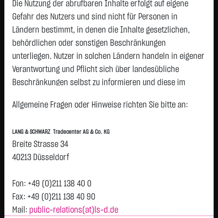
5,6400
€
-4,4300
-43,99 %
Die Nutzung der abrufbaren Inhalte erfolgt auf eigene
06.08. 23:00
Gefahr des Nutzers und sind nicht für Personen in
Ländern bestimmt, in denen die Inhalte gesetzlichen,
Geld
Brief
behördlichen oder sonstigen Beschränkungen
5,5800
€
5,7000
€
unterliegen. Nutzer in solchen Ländern handeln in eigener
Stück:
2.000
Stück:
2.000
Verantwortung und Pflicht sich über landesübliche
Beschränkungen selbst zu informieren und diese im
Intraday
1 Monat
6 Monate
1 Jahr
3 Jahre
Alles
erforderlichen Umfang zu beachten. Namentlich
H
Allgemeine Fragen oder Hinweise richten Sie bitte an:
gekennzeichnete Beiträge geben die Meinung des
10
Vortag 10,070
jeweiligen Autors und nicht immer die Meinung der LANG &
LANG & SCHWARZ Tradecenter AG & Co. KG
SCHWARZ Tradecenter AG & Co. KG wieder.
9
Breite Strasse 34
Verfügbarkeit der Website:
40213 Düsseldorf
8
Die Lang & Schwarz TradeCenter AG & Co. KG wird sich
bemühen, den Dienst möglichst unterbrechungsfrei zum
Fon: +49 (0)211 138 40 0
7
Abruf anzubieten. Auch bei aller Sorgfalt können aber
Fax: +49 (0)211 138 40 90
6
Ausfallzeiten nicht ausgeschlossen werden. Die LANG &
Mail:
public-relations(at)ls-d.de