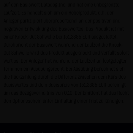
auf den Basiswert Datadog Inc. und hat eine unbegrenzte
Gebrauch ist erlaubt; wobei es dem Benutzer der Webseite
Laufzeit. Es handelt sich um ein Hebelprodukt, d.h. der
obliegt dafür zu Sorge zu tragen, dass die Informationen
Anleger partizipiert überproportional an der positiven und
und Inhalte die er auf seine Systeme herunterlädt auf
negativen Entwicklung des Basiswertes. Das Produkt ist mit
Viren und sonstige zerstörerische Eigenschaften hin
einer Knock-Out Schwelle bei 151,3885 EUR ausgestattet.
überprüft werden. Links zur Website der LANG & SCHWARZ
Durchbricht der Basiswert während der Laufzeit die Knock-
Tradecenter AG & Co. KG sind jederzeit willkommen und
Out Schwelle wird das Produkt ausgeknockt und verfällt sofort
bedürfen keiner Zustimmung durch die LANG & SCHWARZ
wertlos. Der Anleger hat während der Laufzeit an festgelegten
Tradecenter AG & Co. KG. Die Darstellung dieser Website in
Terminen ein Ausübungsrecht. Bei Ausübung berechnet sich
fremden Frames ist nur mit Erlaubnis zulässig.
die Rückzahlung durch die Differenz zwischen dem Kurs des
(3) Datenschutz
Basiswertes und dem Basispreis von 151,3885 EUR bereinigt
Durch den Besuch der Website der LANG & SCHWARZ
um das Bezugsverhältnis von 0,10. Der Emittent hat das Recht
Tradecenter AG & Co. KG können Informationen über den
den Optionsschein unter Einhaltung einer Frist zu kündigen.
Zugriff (Datum, Uhrzeit, betrachtete Seite u.a.) auf dem
Server gespeichert werden. Diese Daten gehören nicht zu
den personenbezogenen Daten, sondern sind
anonymisiert. Sie werden ausschließlich zu statistischen