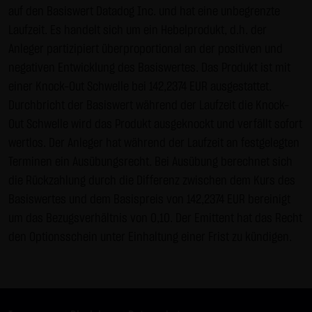
auf den Basiswert Datadog Inc. und hat eine unbegrenzte
Gebrauch ist erlaubt; wobei es dem Benutzer der Webseite
Laufzeit. Es handelt sich um ein Hebelprodukt, d.h. der
obliegt dafür zu Sorge zu tragen, dass die Informationen
Anleger partizipiert überproportional an der positiven und
und Inhalte die er auf seine Systeme herunterlädt auf
negativen Entwicklung des Basiswertes. Das Produkt ist mit
Viren und sonstige zerstörerische Eigenschaften hin
einer Knock-Out Schwelle bei 142,2374 EUR ausgestattet.
überprüft werden. Links zur Website der LANG & SCHWARZ
Durchbricht der Basiswert während der Laufzeit die Knock-
Tradecenter AG & Co. KG sind jederzeit willkommen und
Out Schwelle wird das Produkt ausgeknockt und verfällt sofort
bedürfen keiner Zustimmung durch die LANG & SCHWARZ
wertlos. Der Anleger hat während der Laufzeit an festgelegten
Tradecenter AG & Co. KG. Die Darstellung dieser Website in
Terminen ein Ausübungsrecht. Bei Ausübung berechnet sich
fremden Frames ist nur mit Erlaubnis zulässig.
die Rückzahlung durch die Differenz zwischen dem Kurs des
(3) Datenschutz
Basiswertes und dem Basispreis von 142,2374 EUR bereinigt
Durch den Besuch der Website der LANG & SCHWARZ
um das Bezugsverhältnis von 0,10. Der Emittent hat das Recht
Tradecenter AG & Co. KG können Informationen über den
den Optionsschein unter Einhaltung einer Frist zu kündigen.
Zugriff (Datum, Uhrzeit, betrachtete Seite u.a.) auf dem
Server gespeichert werden. Diese Daten gehören nicht zu
den personenbezogenen Daten, sondern sind
anonymisiert. Sie werden ausschließlich zu statistischen