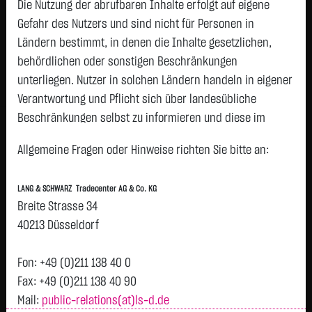
6,5800
€
+0,0700
+1,08 %
Die Nutzung der abrufbaren Inhalte erfolgt auf eigene
09:09:47
Gefahr des Nutzers und sind nicht für Personen in
Ländern bestimmt, in denen die Inhalte gesetzlichen,
Geld
Brief
behördlichen oder sonstigen Beschränkungen
6,5400
€
6,6200
€
unterliegen. Nutzer in solchen Ländern handeln in eigener
Stück:
2.000
Stück:
2.000
Verantwortung und Pflicht sich über landesübliche
Beschränkungen selbst zu informieren und diese im
Intraday
1 Monat
6 Monate
1 Jahr
3 Jahre
Alles
erforderlichen Umfang zu beachten. Namentlich
H
Allgemeine Fragen oder Hinweise richten Sie bitte an:
gekennzeichnete Beiträge geben die Meinung des
6,6
jeweiligen Autors und nicht immer die Meinung der LANG &
LANG & SCHWARZ Tradecenter AG & Co. KG
SCHWARZ Tradecenter AG & Co. KG wieder.
Breite Strasse 34
6,58
Verfügbarkeit der Website:
40213 Düsseldorf
Die Lang & Schwarz TradeCenter AG & Co. KG wird sich
6,56
bemühen, den Dienst möglichst unterbrechungsfrei zum
Fon: +49 (0)211 138 40 0
Abruf anzubieten. Auch bei aller Sorgfalt können aber
Fax: +49 (0)211 138 40 90
6,54
Ausfallzeiten nicht ausgeschlossen werden. Die LANG &
Mail:
public-relations(at)ls-d.de