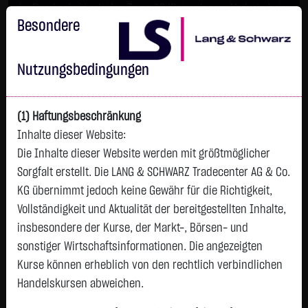
Im Durchschnitt erleiden 7 von 10 Kleinanlegern Verluste beim
Handel mit Turbo-Zertifikaten.
Besondere
Turbo-Zertifikate sind hoch risikoreiche Produkte und nicht für
langfristige Anlagestrategien geeignet.
Nutzungsbedingungen
(1) Haftungsbeschränkung
Inhalte dieser Website:
Die Inhalte dieser Website werden mit größtmöglicher
Sorgfalt erstellt. Die LANG & SCHWARZ Tradecenter AG & Co.
KG übernimmt jedoch keine Gewähr für die Richtigkeit,
Vollständigkeit und Aktualität der bereitgestellten Inhalte,
Watchlist
insbesondere der Kurse, der Markt-, Börsen- und
sonstiger Wirtschaftsinformationen. Die angezeigten
Endlos-Turbo-Zertifikat auf Datadog Inc. /
Kurse können erheblich von den rechtlich verbindlichen
Call
Handelskursen abweichen.
ISIN: DE000LX800P0 | WKN: LX800P