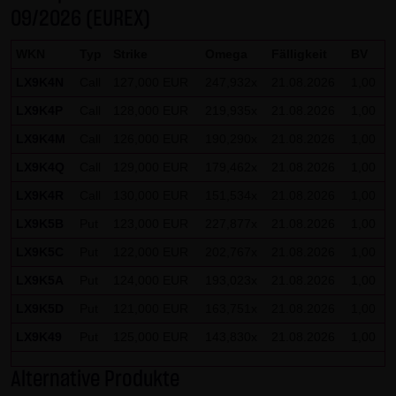
09/2026 (EUREX)
Gesundheit bleibt hiervon unberührt.
WKN
Typ
Strike
Omega
Fälligkeit
BV
(2) Urheberrecht
Die auf dieser Website veröffentlichten Inhalte und Werke
LX9K4N
Call
127,000 EUR
247,932x
21.08.2026
1,00
sind urheberrechtlich geschützt. Jede vom deutschen
LX9K4P
Call
128,000 EUR
219,935x
21.08.2026
1,00
Urheberrecht nicht zugelassene Verwertung bedarf der
LX9K4M
Call
126,000 EUR
190,290x
21.08.2026
1,00
vorherigen schriftlichen Zustimmung des jeweiligen
LX9K4Q
Call
129,000 EUR
179,462x
21.08.2026
1,00
Autors oder Urhebers. Dies gilt insbesondere für
LX9K4R
Call
130,000 EUR
151,534x
21.08.2026
1,00
Vervielfältigung, Bearbeitung, Übersetzung,
Einspeicherung, Verarbeitung bzw. Wiedergabe von
LX9K5B
Put
123,000 EUR
227,877x
21.08.2026
1,00
Inhalten in Datenbanken oder anderen elektronischen
LX9K5C
Put
122,000 EUR
202,767x
21.08.2026
1,00
Medien und Systemen. Inhalte und Beiträge Dritter sind
LX9K5A
Put
124,000 EUR
193,023x
21.08.2026
1,00
dabei als solche gekennzeichnet. Die unerlaubte
LX9K5D
Put
121,000 EUR
163,751x
21.08.2026
1,00
Vervielfältigung oder Weitergabe einzelner Inhalte oder
LX9K49
Put
125,000 EUR
143,830x
21.08.2026
1,00
kompletter Seiten ist nicht gestattet und strafbar.
Lediglich die Herstellung von Kopien und Downloads für
Alternative Produkte
den persönlichen, privaten und nicht kommerziellen