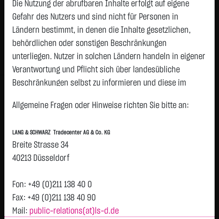
1,5000
€
-
0,00 %
Die Nutzung der abrufbaren Inhalte erfolgt auf eigene
08.08. 12:58
Gefahr des Nutzers und sind nicht für Personen in
Ländern bestimmt, in denen die Inhalte gesetzlichen,
Geld
Brief
behördlichen oder sonstigen Beschränkungen
1,4500
€
1,5500
€
unterliegen. Nutzer in solchen Ländern handeln in eigener
Stück:
25.000
Stück:
25.000
Verantwortung und Pflicht sich über landesübliche
Beschränkungen selbst zu informieren und diese im
Intraday
1 Monat
6 Monate
1 Jahr
3 Jahre
Alles
erforderlichen Umfang zu beachten. Namentlich
Allgemeine Fragen oder Hinweise richten Sie bitte an:
gekennzeichnete Beiträge geben die Meinung des
jeweiligen Autors und nicht immer die Meinung der LANG &
LANG & SCHWARZ Tradecenter AG & Co. KG
SCHWARZ Tradecenter AG & Co. KG wieder.
Breite Strasse 34
Verfügbarkeit der Website:
40213 Düsseldorf
H
Die Lang & Schwarz TradeCenter AG & Co. KG wird sich
1,5
Vortag 1,500
bemühen, den Dienst möglichst unterbrechungsfrei zum
Fon: +49 (0)211 138 40 0
T
Abruf anzubieten. Auch bei aller Sorgfalt können aber
Fax: +49 (0)211 138 40 90
Ausfallzeiten nicht ausgeschlossen werden. Die LANG &
Mail:
public-relations(at)ls-d.de