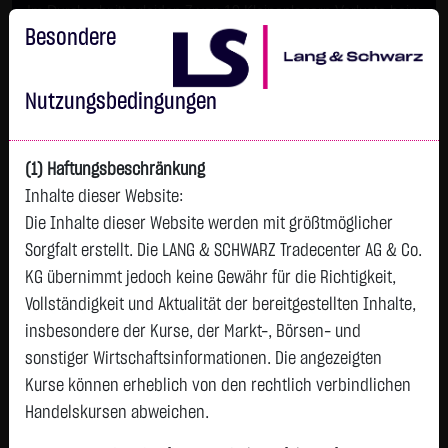
Im Durchschnitt erleiden 7 von 10 Kleinanlegern Verluste beim
Handel mit Turbo-Zertifikaten.
Besondere
Turbo-Zertifikate sind hoch risikoreiche Produkte und nicht für
langfristige Anlagestrategien geeignet.
Nutzungsbedingungen
(1) Haftungsbeschränkung
Inhalte dieser Website:
Die Inhalte dieser Website werden mit größtmöglicher
Sorgfalt erstellt. Die LANG & SCHWARZ Tradecenter AG & Co.
KG übernimmt jedoch keine Gewähr für die Richtigkeit,
Vollständigkeit und Aktualität der bereitgestellten Inhalte,
Watchlist
insbesondere der Kurse, der Markt-, Börsen- und
sonstiger Wirtschaftsinformationen. Die angezeigten
Turbo-Zertifikat auf Euro Bund-Future
Kurse können erheblich von den rechtlich verbindlichen
09/2026 (EUREX) / Put
Handelskursen abweichen.
ISIN: DE000LX9N375 | WKN: LX9N37