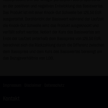
Zwecken ausgewertet. Soweit auf der Website
an der positiven und negativen Entwicklung des Basiswertes.
personenbezogene Daten (beispielsweise Name, Anschrift
Das Produkt ist mit einer Knock-Out Schwelle bei 126,50 EUR
oder E-Mailadressen) erhoben werden, erfolgt dies,
ausgestattet. Durchbricht der Basiswert während der Laufzeit
soweit möglich, stets auf freiwilliger Basis. Eine
die Knock-Out Schwelle wird das Produkt ausgeknockt und
Weitergabe an Dritte, zu kommerziellen oder
verfällt sofort wertlos. Notiert der Kurs des Basiswertes am
nichtkommerziellen Zwecken, findet nicht statt. Des
Ende der Laufzeit unterhalb dem Basispreis von 126,50 EUR,
Weiteren können Daten auf dem Computer der
berechnet sich die Rückzahlung durch die Differenz zwischen
Websitenutzer gespeichert werden. Diese Daten nennt
dem Basispreis und dem Kurs des Basiswertes bereinigt um
man "Cookie", die dazu dienen, das Zugriffsverhalten der
das Bezugsverhältnis von 1,00.
Nutzer zu vereinfachen. Der Nutzer hat jedoch die
Möglichkeit, diese Funktion innerhalb des jeweiligen
Webbrowsers zu deaktivieren. In diesem Fall kann es
jedoch zu Einschränkungen der Bedienbarkeit unserer
Impressum
|
Disclaimer
|
Datenschutz
Website kommen. Die LANG & SCHWARZ Tradecenter AG &
Co. KG weist ausdrücklich darauf hin, dass die
Kontakt
Datenübertragung im Internet (z.B. bei der