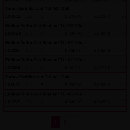
Zwecken ausgewertet. Soweit auf der Website
Turbo-Zertifikat auf TUI AG / Call
personenbezogene Daten (beispielsweise Name, Anschrift
LX8LC2
Call
E
5,2000 €
5,2000 €
2,97
oder E-Mailadressen) erhoben werden, erfolgt dies,
Endlos-Turbo-Zertifikat auf TUI AG / Call
soweit möglich, stets auf freiwilliger Basis. Eine
LX9ZG8
Call
A
5,2000 €
5,2000 €
3,03
Weitergabe an Dritte, zu kommerziellen oder
Endlos-Turbo-Zertifikat auf TUI AG / Call
nichtkommerziellen Zwecken, findet nicht statt. Des
LX2232
Call
A
5,1956 €
5,1956 €
3,18
Weiteren können Daten auf dem Computer der
Endlos-Turbo-Zertifikat auf TUI AG / Call
Websitenutzer gespeichert werden. Diese Daten nennt
LX76S5
Call
A
5,0871 €
5,0871 €
2,90
man "Cookie", die dazu dienen, das Zugriffsverhalten der
Nutzer zu vereinfachen. Der Nutzer hat jedoch die
Turbo-Zertifikat auf TUI AG / Call
Möglichkeit, diese Funktion innerhalb des jeweiligen
LX8LDJ
Call
E
5,0000 €
5,0000 €
2,78
Webbrowsers zu deaktivieren. In diesem Fall kann es
Endlos-Turbo-Zertifikat auf TUI AG / Call
jedoch zu Einschränkungen der Bedienbarkeit unserer
LX22VS
Call
A
4,9485 €
4,9485 €
2,77
Website kommen. Die LANG & SCHWARZ Tradecenter AG &
Co. KG weist ausdrücklich darauf hin, dass die
1
2
>
Datenübertragung im Internet (z.B. bei der