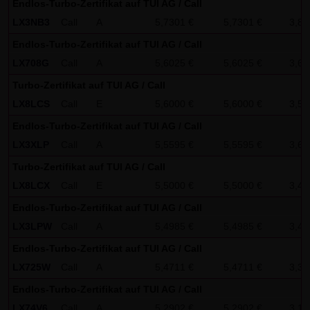
Endlos-Turbo-Zertifikat auf TUI AG / Call
Gebrauch ist erlaubt; wobei es dem Benutzer der Webseite
LX3NB3
Call
A
5,7301 €
5,7301 €
3,82
obliegt dafür zu Sorge zu tragen, dass die Informationen
Endlos-Turbo-Zertifikat auf TUI AG / Call
und Inhalte die er auf seine Systeme herunterlädt auf
LX708G
Call
A
5,6025 €
5,6025 €
3,60
Viren und sonstige zerstörerische Eigenschaften hin
Turbo-Zertifikat auf TUI AG / Call
überprüft werden. Links zur Website der LANG & SCHWARZ
LX8LCS
Call
E
5,6000 €
5,6000 €
3,52
Tradecenter AG & Co. KG sind jederzeit willkommen und
bedürfen keiner Zustimmung durch die LANG & SCHWARZ
Endlos-Turbo-Zertifikat auf TUI AG / Call
Tradecenter AG & Co. KG. Die Darstellung dieser Website in
LX3XLP
Call
A
5,5595 €
5,5595 €
3,63
fremden Frames ist nur mit Erlaubnis zulässig.
Turbo-Zertifikat auf TUI AG / Call
LX8LCX
Call
E
5,5000 €
5,5000 €
3,40
(3) Datenschutz
Endlos-Turbo-Zertifikat auf TUI AG / Call
Durch den Besuch der Website der LANG & SCHWARZ
LX3LPW
Call
A
5,4985 €
5,4985 €
3,44
Tradecenter AG & Co. KG können Informationen über den
Zugriff (Datum, Uhrzeit, betrachtete Seite u.a.) auf dem
Endlos-Turbo-Zertifikat auf TUI AG / Call
Server gespeichert werden. Diese Daten gehören nicht zu
LX725W
Call
A
5,4711 €
5,4711 €
3,39
den personenbezogenen Daten, sondern sind
Endlos-Turbo-Zertifikat auf TUI AG / Call
anonymisiert. Sie werden ausschließlich zu statistischen
LX74V6
Call
A
5,2902 €
5,2902 €
3,14