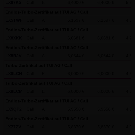
LX87K5
Call
E
6,4000 €
6,4000 €
5,54
Gesundheit bleibt hiervon unberührt.
Endlos-Turbo-Zertifikat auf TUI AG / Call
(2) Urheberrecht
LX5TWF
Call
A
6,1597 €
6,1597 €
4,86
Die auf dieser Website veröffentlichten Inhalte und Werke
Endlos-Turbo-Zertifikat auf TUI AG / Call
sind urheberrechtlich geschützt. Jede vom deutschen
LX8XKK
Call
A
6,0681 €
6,0681 €
4,78
Urheberrecht nicht zugelassene Verwertung bedarf der
Endlos-Turbo-Zertifikat auf TUI AG / Call
vorherigen schriftlichen Zustimmung des jeweiligen
LX5RJV
Call
A
6,0644 €
6,0644 €
4,57
Autors oder Urhebers. Dies gilt insbesondere für
Turbo-Zertifikat auf TUI AG / Call
Vervielfältigung, Bearbeitung, Übersetzung,
LX8LCN
Call
E
6,0000 €
6,0000 €
4,37
Einspeicherung, Verarbeitung bzw. Wiedergabe von
Turbo-Zertifikat auf TUI AG / Call
Inhalten in Datenbanken oder anderen elektronischen
LX8LCM
Call
E
6,0000 €
6,0000 €
4,29
Medien und Systemen. Inhalte und Beiträge Dritter sind
dabei als solche gekennzeichnet. Die unerlaubte
Endlos-Turbo-Zertifikat auf TUI AG / Call
Vervielfältigung oder Weitergabe einzelner Inhalte oder
LX5QP2
Call
A
5,9558 €
5,9558 €
4,31
kompletter Seiten ist nicht gestattet und strafbar.
Endlos-Turbo-Zertifikat auf TUI AG / Call
Lediglich die Herstellung von Kopien und Downloads für
LX77ZV
Call
A
5,8370 €
5,8370 €
4,04
den persönlichen, privaten und nicht kommerziellen