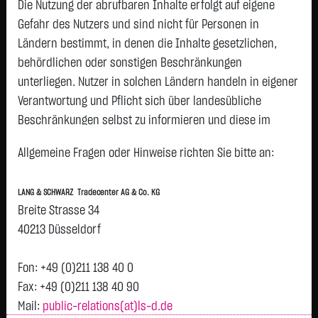
Die Nutzung der abrufbaren Inhalte erfolgt auf eigene
Gefahr des Nutzers und sind nicht für Personen in
1
2
>
Ländern bestimmt, in denen die Inhalte gesetzlichen,
behördlichen oder sonstigen Beschränkungen
WKN
C/P
A/E
Basispreis
Stop-Loss
Hebel
unterliegen. Nutzer in solchen Ländern handeln in eigener
Turbo-Zertifikat auf TUI AG / Put
Verantwortung und Pflicht sich über landesübliche
LX9XKX
Put
E
13,0000 €
13,0000 €
1,40
Beschränkungen selbst zu informieren und diese im
Turbo-Zertifikat auf TUI AG / Put
erforderlichen Umfang zu beachten. Namentlich
LX9XKW
Put
E
13,0000 €
13,0000 €
1,39
Allgemeine Fragen oder Hinweise richten Sie bitte an:
gekennzeichnete Beiträge geben die Meinung des
Turbo-Zertifikat auf TUI AG / Put
jeweiligen Autors und nicht immer die Meinung der LANG &
LX8QGN
Put
E
12,5000 €
12,5000 €
1,53
LANG & SCHWARZ Tradecenter AG & Co. KG
SCHWARZ Tradecenter AG & Co. KG wieder.
Breite Strasse 34
Turbo-Zertifikat auf TUI AG / Put
Verfügbarkeit der Website:
40213 Düsseldorf
LX8PPQ
Put
E
12,0000 €
12,0000 €
1,71
Die Lang & Schwarz TradeCenter AG & Co. KG wird sich
Turbo-Zertifikat auf TUI AG / Put
bemühen, den Dienst möglichst unterbrechungsfrei zum
Fon: +49 (0)211 138 40 0
LX8PPR
Put
E
12,0000 €
12,0000 €
1,72
Abruf anzubieten. Auch bei aller Sorgfalt können aber
Fax: +49 (0)211 138 40 90
Turbo-Zertifikat auf TUI AG / Put
Ausfallzeiten nicht ausgeschlossen werden. Die LANG &
Mail:
public-relations(at)ls-d.de
LX8K90
Put
E
11,5000 €
11,5000 €
1,92