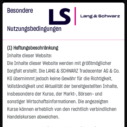
Im Durchschnitt erleiden 7 von 10 Kleinanlegern Verluste beim
Handel mit Turbo-Zertifikaten.
Besondere
Turbo-Zertifikate sind hoch risikoreiche Produkte und nicht für
langfristige Anlagestrategien geeignet.
Nutzungsbedingungen
(1) Haftungsbeschränkung
Inhalte dieser Website:
Die Inhalte dieser Website werden mit größtmöglicher
Sorgfalt erstellt. Die LANG & SCHWARZ Tradecenter AG & Co.
KG übernimmt jedoch keine Gewähr für die Richtigkeit,
Vollständigkeit und Aktualität der bereitgestellten Inhalte,
Filter
insbesondere der Kurse, der Markt-, Börsen- und
Turbos
sonstiger Wirtschaftsinformationen. Die angezeigten
Kurse können erheblich von den rechtlich verbindlichen
TUI AG NA O.N.
7,6360 €
-0,91 %
Handelskursen abweichen.
10:30:49