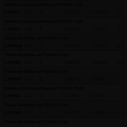
AG & Co. KG haftet für Vorsatz und grobe Fahrlässigkeit
Endlos-Turbo-Zertifikat auf TUI AG / Call
sowie bei Verletzung einer wesentlichen Vertragspflicht
LX38T7
Call
A
7,4393 €
7,4393 €
2,00
(Kardinalpflicht). Die LANG & SCHWARZ Tradecenter AG &
Endlos-Turbo-Zertifikat auf TUI AG / Call
Co. KG haftet unter Begrenzung auf Ersatz des bei
LX24C1
Call
A
7,3150 €
7,3150 €
2,00
Vertragsschluss vorhersehbaren vertragstypischen
Turbo-Zertifikat auf TUI AG / Call
Schadens für solche Schäden, die auf einer leicht
LX9WLM
Call
E
7,2000 €
7,2000 €
13,18
fahrlässigen Verletzung von Kardinalpflichten durch ihn
Turbo-Zertifikat auf TUI AG / Call
oder eines seiner gesetzlichen Vertreter oder
LX9U9Q
Call
E
7,0000 €
7,0000 €
10,47
Erfüllungsgehilfen beruhen. Bei leicht fahrlässiger
Verletzung von Nebenpflichten, die keine
Turbo-Zertifikat auf TUI AG / Call
Kardinalpflichten sind, haftet die LANG & SCHWARZ
LX9URS
Call
E
6,8000 €
6,8000 €
7,80
Tradecenter AG & Co. KG nicht. Die Haftung für Schäden,
Endlos-Turbo-Zertifikat auf TUI AG / Call
die in den Schutzbereich einer von der LANG & SCHWARZ
LX9FNJ
Call
A
6,5738 €
6,5738 €
6,95
Tradecenter AG & Co. KG gegebenen Garantie oder
Turbo-Zertifikat auf TUI AG / Call
Zusicherung fallen, sowie die Haftung für Ansprüche
LX9FNN
Call
E
6,5000 €
6,5000 €
6,12
aufgrund des Produkthaftungsgesetzes und Schäden aus
Turbo-Zertifikat auf TUI AG / Call
der Verletzung des Lebens, des Körpers oder der