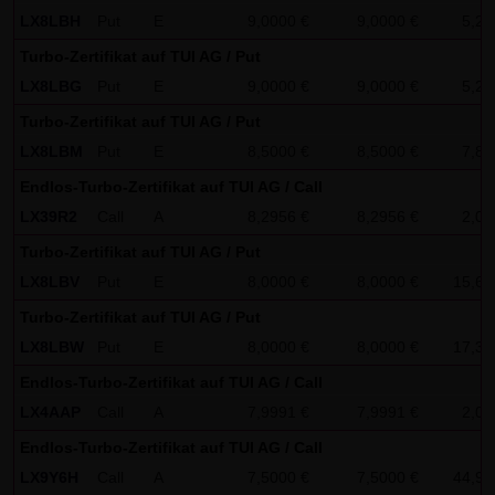
dieser externen Links ist für die LANG & SCHWARZ
LX8LBH
Put
E
9,0000 €
9,0000 €
5,27
Tradecenter AG & Co. KG ohne konkrete Hinweise auf
Turbo-Zertifikat auf TUI AG / Put
Rechtsverstöße nicht zumutbar. Bei Kenntnis von
LX8LBG
Put
E
9,0000 €
9,0000 €
5,20
Rechtsverstößen werden jedoch derartige externe Links
Turbo-Zertifikat auf TUI AG / Put
unverzüglich gelöscht.
LX8LBM
Put
E
8,5000 €
8,5000 €
7,80
Kein Vertragsverhältnis:
Endlos-Turbo-Zertifikat auf TUI AG / Call
Mit der Nutzung der Website der LANG & SCHWARZ
LX39R2
Call
A
8,2956 €
8,2956 €
2,00
Tradecenter AG & Co. KG kommt keinerlei
Turbo-Zertifikat auf TUI AG / Put
Vertragsverhältnis zwischen dem Nutzer und der LANG &
LX8LBV
Put
E
8,0000 €
8,0000 €
15,60
SCHWARZ Tradecenter AG & Co. KG zustande. Insofern
Turbo-Zertifikat auf TUI AG / Put
ergeben sich auch keinerlei vertragliche oder
LX8LBW
Put
E
8,0000 €
8,0000 €
17,37
quasivertragliche Ansprüche gegen die LANG & SCHWARZ
Endlos-Turbo-Zertifikat auf TUI AG / Call
Tradecenter AG & Co. KG. Für den Fall, dass die Nutzung
LX4AAP
Call
A
7,9991 €
7,9991 €
2,00
der Website doch zu einem Vertragsverhältnis führen
sollte, gilt rein vorsorglich nachfolgende
Endlos-Turbo-Zertifikat auf TUI AG / Call
Haftungsbeschränkung: Die LANG & SCHWARZ Tradecenter
LX9Y6H
Call
A
7,5000 €
7,5000 €
44,91