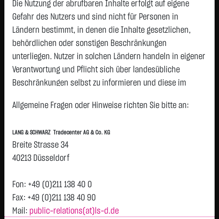
AG NA
Die Nutzung der abrufbaren Inhalte erfolgt auf eigene
HENKEL KGAA
77,1000 €
+0,4600 €
+0,60 %
07:49:36
Gefahr des Nutzers und sind nicht für Personen in
VZO O.N.
Ländern bestimmt, in denen die Inhalte gesetzlichen,
Airbus SE
215,0500 €
+1,0500 €
+0,49 %
07:48:28
behördlichen oder sonstigen Beschränkungen
unterliegen. Nutzer in solchen Ländern handeln in eigener
DAIMLER
48,1400 €
+0,2200 €
+0,46 %
07:49:34
TRUCK HLDG
Verantwortung und Pflicht sich über landesübliche
JGE NA
Beschränkungen selbst zu informieren und diese im
MERCK KGAA
145,7500 €
+0,6000 €
+0,41 %
07:48:01
erforderlichen Umfang zu beachten. Namentlich
O.N.
Allgemeine Fragen oder Hinweise richten Sie bitte an:
gekennzeichnete Beiträge geben die Meinung des
QIAGEN NV EO
36,2850 €
-0,2150 €
-0,59 %
07:49:31
jeweiligen Autors und nicht immer die Meinung der LANG &
-,01
LANG & SCHWARZ Tradecenter AG & Co. KG
SCHWARZ Tradecenter AG & Co. KG wieder.
Breite Strasse 34
COMMERZBANK
39,0300 €
-0,2400 €
-0,61 %
07:49:47
AG
Verfügbarkeit der Website:
40213 Düsseldorf
Die Lang & Schwarz TradeCenter AG & Co. KG wird sich
INFINEON
60,0900 €
-0,4050 €
-0,67 %
07:47:44
TECH.AG NA
bemühen, den Dienst möglichst unterbrechungsfrei zum
Fon: +49 (0)211 138 40 0
O.N.
Abruf anzubieten. Auch bei aller Sorgfalt können aber
Fax: +49 (0)211 138 40 90
BEIERSDORF
80,7200 €
-1,1000 €
-1,34 %
07:47:20
Ausfallzeiten nicht ausgeschlossen werden. Die LANG &
Mail:
public-relations(at)ls-d.de
AG O.N.