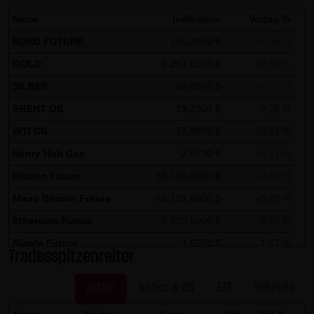
Zwecken ausgewertet. Soweit auf der Website
Name
Indikation
Vortag %
personenbezogene Daten (beispielsweise Name, Anschrift
BUND FUTURE
125,3050 €
+0,04 %
oder E-Mailadressen) erhoben werden, erfolgt dies,
GOLD
4.262,6550 $
+0,36 %
soweit möglich, stets auf freiwilliger Basis. Eine
SILBER
62,0350 $
+0,02 %
Weitergabe an Dritte, zu kommerziellen oder
nichtkommerziellen Zwecken, findet nicht statt. Des
BRENT OIL
79,2300 $
-0,26 %
Weiteren können Daten auf dem Computer der
WTI OIL
74,8800 $
-0,24 %
Websitenutzer gespeichert werden. Diese Daten nennt
Henry Hub Gas
2,6730 €
+0,11 %
man "Cookie", die dazu dienen, das Zugriffsverhalten der
Bitcoin Future
65.139,0000 $
-0,74 %
Nutzer zu vereinfachen. Der Nutzer hat jedoch die
Micro Bitcoin Future
65.121,5000 $
-0,29 %
Möglichkeit, diese Funktion innerhalb des jeweiligen
Ethereum Future
1.920,5000 $
-0,23 %
Webbrowsers zu deaktivieren. In diesem Fall kann es
jedoch zu Einschränkungen der Bedienbarkeit unserer
Ripple Future
1,0550 $
-1,77 %
Tradesspitzenreiter
Website kommen. Die LANG & SCHWARZ Tradecenter AG &
Solana Future
74,2810 $
-0,37 %
Co. KG weist ausdrücklich darauf hin, dass die
Aktien
Turbos & OS
ETF
Wikifolio
Datenübertragung im Internet (z.B. bei der