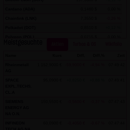
auszuwerten, um Reports über die Websiteaktivitäten
zusammenzustellen und um weitere mit der
Cardano (ADA)
0,1480 $
0,00 %
Websitenutzung und der Internetnutzung verbundene
Chainlink (LNK)
7,3550 $
-0,26 %
Dienstleistungen gegenüber dem Websitebetreiber zu
Polkadot (DOT)
0,8510 $
+0,12 %
erbringenDie im Rahmen von Google Analytics von Ihrem
Polygon (POL)
0,0715 $
0,00 %
Browser übermittelte IP-Adresse wird nicht mit anderen
Meistgesuchte
Aktien
Turbos & OS
Wikifolio
Stellar Lumen (XLM)
0,1750 $
0,00 %
Daten von Google zusammengeführt.
Name
Kurs
Diff.
Diff.%
Zeit
Sie können die Speicherung der Cookies durch eine
Rheinmetall
1.152,9000 €
-59,9000 €
-4,94 %
07:49:42
entsprechende Einstellung Ihrer Browser-Software
AG
verhindern; wir weisen Sie jedoch darauf hin, dass Sie in
SPACE
95,0900 €
+0,8250 €
+0,88 %
07:49:41
diesem Fall gegebenenfalls nicht sämtliche Funktionen
EXPL.TECHS.
dieser Website vollumfänglich werden nutzen können. Sie
CL.A
können darüber hinaus die Erfassung der durch das
SIEMENS
150,5500 €
-0,5600 €
-0,37 %
07:47:43
Cookie erzeugten und auf Ihre Nutzung der Website
ENERGY AG
NA O.N.
bezogenen Daten (inkl. Ihrer IP-Adresse) an Google sowie
die Verarbeitung dieser Daten durch Google verhindern,
INFINEON
60,0900 €
-0,4050 €
-0,67 %
07:47:44
TECH.AG NA