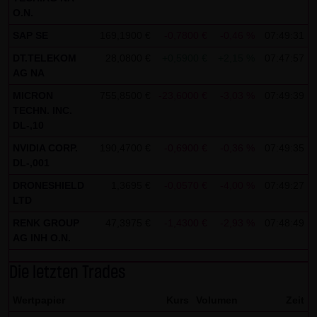
indem sie auf folgenden Link klicken:
Google Analytics
O.N.
Opt-Out
SAP SE
169,1900 €
-0,7800 €
-0,46 %
07:49:31
Alle Informationen zum Datenschutz finden Sie
hier
.
DT.TELEKOM
28,0800 €
+0,5900 €
+2,15 %
07:47:57
AG NA
(4) Anwendbares Recht
MICRON
755,8500 €
-23,6000 €
-3,03 %
07:49:39
Es gilt ausschließlich das maßgebliche Recht der
TECHN. INC.
Bundesrepublik Deutschland.
DL-,10
NVIDIA CORP.
190,4700 €
-0,6900 €
-0,36 %
07:49:35
(5) Besondere Nutzungsbedingungen
DL-,001
Soweit besondere Bedingungen für einzelne Nutzungen
DRONESHIELD
1,3695 €
-0,0570 €
-4,00 %
07:49:27
dieser Website von den vorgenannten Punkten (1) bis (4)
LTD
abweichen, wird an entsprechender Stelle ausdrücklich
RENK GROUP
47,3975 €
-1,4300 €
-2,93 %
07:48:49
darauf hingewiesen. In diesem Falle gelten im jeweiligen
AG INH O.N.
Einzelfall die besonderen Nutzungsbedingungen.
Die letzten Trades
Hinweise zu den von dieser Seite verwendeten Cookies
Diese Seite verwendet keine Daten in den Cookies,
Wertpapier
Kurs
Volumen
Zeit
anhand derer wir Besucher oder wiederkehrende