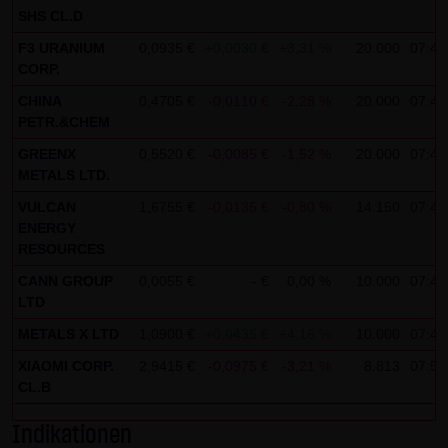
SHS CL.D
Gebrauch ist erlaubt; wobei es dem Benutzer der Webseite
obliegt dafür zu Sorge zu tragen, dass die Informationen
F3 URANIUM
0,0935 €
+0,0030 €
+3,31 %
20.000
07:48
CORP.
und Inhalte die er auf seine Systeme herunterlädt auf
Viren und sonstige zerstörerische Eigenschaften hin
CHINA
0,4705 €
-0,0110 €
-2,28 %
20.000
07:48
PETR.&CHEM
überprüft werden. Links zur Website der LANG & SCHWARZ
Tradecenter AG & Co. KG sind jederzeit willkommen und
GREENX
0,5520 €
-0,0085 €
-1,52 %
20.000
07:48
METALS LTD.
bedürfen keiner Zustimmung durch die LANG & SCHWARZ
VULCAN
1,6755 €
-0,0135 €
-0,80 %
14.150
07:49
Tradecenter AG & Co. KG. Die Darstellung dieser Website in
ENERGY
fremden Frames ist nur mit Erlaubnis zulässig.
RESOURCES
(3) Datenschutz
CANN GROUP
0,0055 €
- €
0,00 %
10.000
07:49
LTD
Durch den Besuch der Website der LANG & SCHWARZ
Tradecenter AG & Co. KG können Informationen über den
METALS X LTD
1,0900 €
+0,0435 €
+4,16 %
10.000
07:49
Zugriff (Datum, Uhrzeit, betrachtete Seite u.a.) auf dem
XIAOMI CORP.
2,9415 €
-0,0975 €
-3,21 %
8.813
07:50
Server gespeichert werden. Diese Daten gehören nicht zu
CL.B
den personenbezogenen Daten, sondern sind
Indikationen
anonymisiert. Sie werden ausschließlich zu statistischen