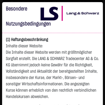
Im Durchschnitt erleiden 7 von 10 Kleinanlegern Verluste beim
Handel mit Turbo-Zertifikaten.
Besondere
Turbo-Zertifikate sind hoch risikoreiche Produkte und nicht für
langfristige Anlagestrategien geeignet.
Nutzungsbedingungen
(1) Haftungsbeschränkung
Inhalte dieser Website:
Die Inhalte dieser Website werden mit größtmöglicher
Sorgfalt erstellt. Die LANG & SCHWARZ Tradecenter AG & Co.
KG übernimmt jedoch keine Gewähr für die Richtigkeit,
Vollständigkeit und Aktualität der bereitgestellten Inhalte,
Tops & Flops
insbesondere der Kurse, der Markt-, Börsen- und
DAX
Europa
USA
Deutschland
Asien
sonstiger Wirtschaftsinformationen. Die angezeigten
Kurse können erheblich von den rechtlich verbindlichen
Name
Kurs
Diff.
Diff.%
Zeit
Handelskursen abweichen.
DT.TELEKOM
28,0800 €
+0,5900 €
+2,15 %
07:47:57