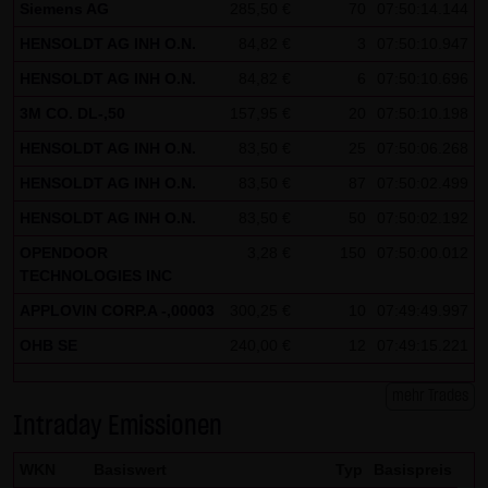
Siemens AG
285,50 €
70
07:50:14.144
Besucher identifizieren können. In den Cookies dieser
HENSOLDT AG INH O.N.
84,82 €
3
07:50:10.947
Seite werden folgende Informationen gespeichert:
HENSOLDT AG INH O.N.
84,82 €
6
07:50:10.696
- Ein Hinweis, ob der Besucher bereits unseren
3M CO. DL-,50
157,95 €
20
07:50:10.198
Besonderen Nutzungsbedingungen zugestimmt hat
- Alle Informationen zu der Watchlist des Besuchers
HENSOLDT AG INH O.N.
83,50 €
25
07:50:06.268
HENSOLDT AG INH O.N.
83,50 €
87
07:50:02.499
HENSOLDT AG INH O.N.
83,50 €
50
07:50:02.192
OPENDOOR
3,28 €
150
07:50:00.012
TECHNOLOGIES INC
APPLOVIN CORP.A -,00003
300,25 €
10
07:49:49.997
OHB SE
240,00 €
12
07:49:15.221
mehr Trades
Intraday Emissionen
WKN
Basiswert
Typ
Basispreis