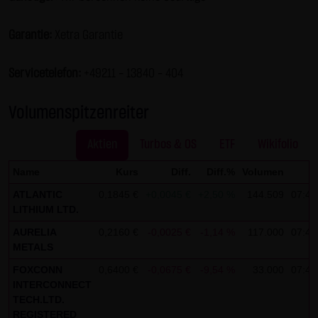
Gesundheit bleibt hiervon unberührt.
Garantie:
Xetra Garantie
(2) Urheberrecht
Die auf dieser Website veröffentlichten Inhalte und Werke
Servicetelefon:
+49211 - 13840 – 404
sind urheberrechtlich geschützt. Jede vom deutschen
Urheberrecht nicht zugelassene Verwertung bedarf der
Volumenspitzenreiter
vorherigen schriftlichen Zustimmung des jeweiligen
Autors oder Urhebers. Dies gilt insbesondere für
Aktien
Turbos & OS
ETF
Wikifolio
Vervielfältigung, Bearbeitung, Übersetzung,
Name
Kurs
Diff.
Diff.%
Volumen
Z
Einspeicherung, Verarbeitung bzw. Wiedergabe von
ATLANTIC
0,1845 €
+0,0045 €
+2,50 %
144.509
07:49
Inhalten in Datenbanken oder anderen elektronischen
LITHIUM LTD.
Medien und Systemen. Inhalte und Beiträge Dritter sind
AURELIA
0,2160 €
-0,0025 €
-1,14 %
117.000
07:47
dabei als solche gekennzeichnet. Die unerlaubte
METALS
Vervielfältigung oder Weitergabe einzelner Inhalte oder
FOXCONN
0,6400 €
-0,0675 €
-9,54 %
33.000
07:49
kompletter Seiten ist nicht gestattet und strafbar.
INTERCONNECT
Lediglich die Herstellung von Kopien und Downloads für
TECH.LTD.
den persönlichen, privaten und nicht kommerziellen
REGISTERED