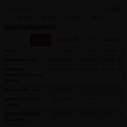
dieser externen Links ist für die LANG & SCHWARZ
26.170
Tradecenter AG & Co. KG ohne konkrete Hinweise auf
Rechtsverstöße nicht zumutbar. Bei Kenntnis von
07:10 AM
07:20 AM
07:30 AM
07:40 AM
Rechtsverstößen werden jedoch derartige externe Links
Umsatzspitzenreiter
unverzüglich gelöscht.
Aktien
Turbos & OS
ETF
Wikifolio
Kein Vertragsverhältnis:
Name
Kurs
Diff.
Diff.%
Um
Mit der Nutzung der Website der LANG & SCHWARZ
Rheinmetall AG
1.154,4000 €
-58,4000 €
-4,82 %
664.
Tradecenter AG & Co. KG kommt keinerlei
Vertragsverhältnis zwischen dem Nutzer und der LANG &
Samsung
3.565,0000 €
-210,0000 €
-5,56 %
149.
Electronics Co. Ltd.
SCHWARZ Tradecenter AG & Co. KG zustande. Insofern
(GDRs)
ergeben sich auch keinerlei vertragliche oder
Nintendo Co. Ltd.
41,5975 €
+0,7500 €
+1,84 %
71.
quasivertragliche Ansprüche gegen die LANG & SCHWARZ
Tradecenter AG & Co. KG. Für den Fall, dass die Nutzung
APPLOVIN CORP.A
301,1750 €
+17,8000 €
+6,28 %
70.
-,00003
der Website doch zu einem Vertragsverhältnis führen
sollte, gilt rein vorsorglich nachfolgende
SIEMENS ENERGY
150,5500 €
-0,5600 €
-0,37 %
65.
AG NA O.N.
Haftungsbeschränkung: Die LANG & SCHWARZ Tradecenter