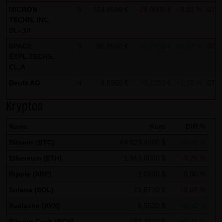
Analytics verwendet sog. „Cookies“, Textdateien, die auf
MICRON
5
754,4500 €
-25,0000 €
-3,21 %
07:5
Ihrem Computer gespeichert werden und die eine Analyse
TECHN. INC.
der Benutzung der Website durch Sie ermöglichen. Die
DL-,10
durch den Cookie erzeugten Informationen über Ihre
SPACE
5
95,0500 €
+0,7850 €
+0,83 %
07:5
Benutzung dieser Website werden in der Regel an einen
EXPL.TECHS.
CL.A
Server von Google in den USA übertragen und dort
gespeichert.
Deutz AG
4
9,8950 €
+0,1250 €
+1,28 %
07:5
Im Falle der Aktivierung der IP-Anonymisierung auf dieser
Kryptos
Webseite, wird Ihre IP-Adresse von Google jedoch
Name
Kurs
Diff.%
innerhalb von Mitgliedstaaten der Europäischen Union
Bitcoin (BTC)
64.823,4500 $
+0,04 %
oder in anderen Vertragsstaaten des Abkommens über
den Europäischen Wirtschaftsraum zuvor gekürzt. Nur in
Ethereum (ETH)
1.913,0000 $
-0,26 %
Ausnahmefällen wird die volle IP-Adresse an einen Server
Ripple (XRP)
1,0590 $
0,00 %
von Google in den USA übertragen und dort gekürzt. Im
Solana (SOL)
71,8770 $
-0,07 %
Auftrag des Betreibers dieser Website wird Google diese
Avalache (AVX)
6,5520 $
+0,02 %
Informationen benutzen, um Ihre Nutzung der Website
Bitcoin Cash (BCH)
197,3600 $
+0,11 %