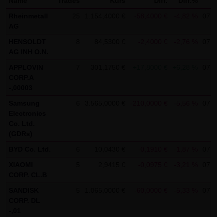
Name
Trades
Kurs
Diff.
Diff.%
Kommunikation per E-Mail) Sicherheitslücken aufweisen
und nicht lückenlos vor dem Zugriff durch Dritte geschützt
Rheinmetall
25
1.154,4000 €
-58,4000 €
-4,82 %
07:5
AG
werden kann. Die Verwendung der Kontaktdaten der LANG
& SCHWARZ Tradecenter AG & Co. KG - insbesondere der
HENSOLDT
8
84,5300 €
-2,4000 €
-2,76 %
07:5
AG INH O.N.
Telefon-/Faxnummern und E-Mailadressen - zur
gewerblichen Werbung ist ausdrücklich nicht erwünscht,
APPLOVIN
7
301,1750 €
+17,8000 €
+6,28 %
07:5
CORP.A
es sei denn die LANG & SCHWARZ Tradecenter AG & Co. KG
-,00003
hatte zuvor seine schriftliche Einwilligung erteilt oder es
Samsung
6
3.565,0000 €
-210,0000 €
-5,56 %
07:5
besteht bereits ein geschäftlicher Kontakt. Die LANG &
Electronics
SCHWARZ Tradecenter AG & Co. KG und alle auf dieser
Co. Ltd.
Website genannten Personen widersprechen hiermit jeder
(GDRs)
kommerziellen Verwendung und Weitergabe ihrer Daten.
BYD Co. Ltd.
6
10,0430 €
-0,1910 €
-1,87 %
07:5
XIAOMI
5
2,9415 €
-0,0975 €
-3,21 %
07:5
Datenschutzerklärung für die Nutzung von Google
CORP. CL.B
Analytics:
SANDISK
5
1.065,0000 €
-60,0000 €
-5,33 %
07:4
Diese Website benutzt Google Analytics, einen
CORP. DL
Webanalysedienst der Google Inc. („Google“). Google
-,01