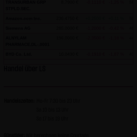
TRANSURBAN GRP
8,7900 €
-0,1110 €
-1,25 %
58.
AG & Co. KG haftet für Vorsatz und grobe Fahrlässigkeit
STPLD.SEC.
sowie bei Verletzung einer wesentlichen Vertragspflicht
Amazon.com Inc.
236,4750 €
+0,2500 €
+0,11 %
50.
(Kardinalpflicht). Die LANG & SCHWARZ Tradecenter AG &
Co. KG haftet unter Begrenzung auf Ersatz des bei
Siemens AG
285,0000 €
-1,2000 €
-0,42 %
48.
Vertragsschluss vorhersehbaren vertragstypischen
ALNYLAM
196,0000 €
-2,3500 €
-1,18 %
44.
Schadens für solche Schäden, die auf einer leicht
PHARMACE.DL-,0001
fahrlässigen Verletzung von Kardinalpflichten durch ihn
BYD Co. Ltd.
10,0430 €
-0,1910 €
-1,87 %
43.
oder eines seiner gesetzlichen Vertreter oder
Handel über LS
Erfüllungsgehilfen beruhen. Bei leicht fahrlässiger
Verletzung von Nebenpflichten, die keine
Kardinalpflichten sind, haftet die LANG & SCHWARZ
Tradecenter AG & Co. KG nicht. Die Haftung für Schäden,
Handelszeiten:
Mo-Fr 7:30 bis 23 Uhr
die in den Schutzbereich einer von der LANG & SCHWARZ
Tradecenter AG & Co. KG gegebenen Garantie oder
Sa 10 bis 13 Uhr
Zusicherung fallen, sowie die Haftung für Ansprüche
So 17 bis 19 Uhr
aufgrund des Produkthaftungsgesetzes und Schäden aus
der Verletzung des Lebens, des Körpers oder der
Günstiger:
Wir berechnen keine Courtage