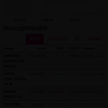
dieser externen Links ist für die LANG & SCHWARZ
Tradecenter AG & Co. KG ohne konkrete Hinweise auf
Rechtsverstöße nicht zumutbar. Bei Kenntnis von
10:00 AM
11:00 AM
12:00 PM
Rechtsverstößen werden jedoch derartige externe Links
Umsatzspitzenreiter
unverzüglich gelöscht.
Kein Vertragsverhältnis:
Aktien
Turbos & OS
ETF
Wikifolio
Mit der Nutzung der Website der LANG & SCHWARZ
Name
Kurs
Diff.
Diff.%
Umsatz
Ze
Tradecenter AG & Co. KG kommt keinerlei
SIEMENS
153,4700 €
- €
0,00 %
51.721 €
12:58:
Vertragsverhältnis zwischen dem Nutzer und der LANG &
ENERGY AG
SCHWARZ Tradecenter AG & Co. KG zustande. Insofern
NA O.N.
ergeben sich auch keinerlei vertragliche oder
SPACE
116,2200 €
+0,0200 €
+0,02 %
51.623 €
13:00:
quasivertragliche Ansprüche gegen die LANG & SCHWARZ
EXPL.TECHS.
Tradecenter AG & Co. KG. Für den Fall, dass die Nutzung
CL.A
der Website doch zu einem Vertragsverhältnis führen
DISNEY
90,6100 €
-0,0400 €
-0,04 %
36.606 €
12:59:
(WALT) CO.
sollte, gilt rein vorsorglich nachfolgende
Haftungsbeschränkung: Die LANG & SCHWARZ Tradecenter
CENTENE
56,2300 €
-1,2000 €
-2,09 %
36.344 €
12:59: