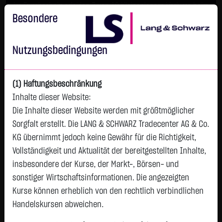
Im Durchschnitt erleiden 7 von 10 Kleinanlegern Verluste beim
Handel mit Turbo-Zertifikaten.
Besondere
Turbo-Zertifikate sind hoch risikoreiche Produkte und nicht für
langfristige Anlagestrategien geeignet.
Nutzungsbedingungen
(1) Haftungsbeschränkung
Inhalte dieser Website:
Die Inhalte dieser Website werden mit größtmöglicher
Sorgfalt erstellt. Die LANG & SCHWARZ Tradecenter AG & Co.
KG übernimmt jedoch keine Gewähr für die Richtigkeit,
Vollständigkeit und Aktualität der bereitgestellten Inhalte,
Tops & Flops
insbesondere der Kurse, der Markt-, Börsen- und
DAX
Europa
USA
Deutschland
Asien
sonstiger Wirtschaftsinformationen. Die angezeigten
Kurse können erheblich von den rechtlich verbindlichen
Name
Kurs
Diff.
Diff.%
Zeit
Handelskursen abweichen.
INFINEON
62,4350 €
- €
0,00 %
12:58:19
P