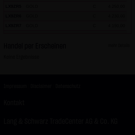
LX9ZR5
GOLD
C
4.250,00
LX9ZR6
GOLD
C
4.230,00
LX9ZR7
GOLD
C
4.190,00
LX9ZR8
SILBER
C
62,50
Handel per Erscheinen
LX9ZR9
SILBER
C
61,50
mehr Details
LX9ZRP
DAX
C
26.125,00
Keine Ergebnisse
LX9ZRQ
DAX
C
24.675,00
LX9ZRR
DAX
C
26.100,00
LX9ZRS
DAX
C
25.525,00
Impressum
|
Disclaimer
|
Datenschutz
LX9ZRT
DAX
C
25.575,00
Kontakt
LX9ZRU
DAX
C
26.175,00
LX9ZRV
DAX
C
25.550,00
Lang & Schwarz TradeCenter AG & Co. KG
LX9ZRW
DAX
C
26.150,00
LX9ZRX
BUND FUTURE SEP 2026
P
125,50