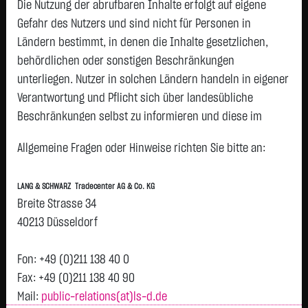
TECH.AG NA
Die Nutzung der abrufbaren Inhalte erfolgt auf eigene
O.N.
Gefahr des Nutzers und sind nicht für Personen in
DEUTSCHE
32,9400 €
- €
0,00 %
12:49:17
P
Ländern bestimmt, in denen die Inhalte gesetzlichen,
BANK AG NA
behördlichen oder sonstigen Beschränkungen
O.N.
unterliegen. Nutzer in solchen Ländern handeln in eigener
ALLIANZ AG
435,3000 €
- €
0,00 %
12:58:19
P
Verantwortung und Pflicht sich über landesübliche
VNA O.N.
Beschränkungen selbst zu informieren und diese im
SIEMENS
153,4700 €
- €
0,00 %
12:58:19
P
erforderlichen Umfang zu beachten. Namentlich
ENERGY AG NA
Allgemeine Fragen oder Hinweise richten Sie bitte an:
O.N.
gekennzeichnete Beiträge geben die Meinung des
jeweiligen Autors und nicht immer die Meinung der LANG &
CONTINENTAL
68,1700 €
- €
0,00 %
12:58:19
P
LANG & SCHWARZ Tradecenter AG & Co. KG
AG O.N.
SCHWARZ Tradecenter AG & Co. KG wieder.
Breite Strasse 34
SAP SE
178,6300 €
- €
0,00 %
12:58:19
P
Verfügbarkeit der Website:
40213 Düsseldorf
BRENNTAG SE
64,1100 €
- €
0,00 %
12:55:18
Die Lang & Schwarz TradeCenter AG & Co. KG wird sich
NA O.N.
bemühen, den Dienst möglichst unterbrechungsfrei zum
Fon: +49 (0)211 138 40 0
ZALANDO SE
24,7500 €
- €
0,00 %
12:58:19
P
Abruf anzubieten. Auch bei aller Sorgfalt können aber
Fax: +49 (0)211 138 40 90
COMMERZBANK
39,1650 €
- €
0,00 %
12:49:17
Ausfallzeiten nicht ausgeschlossen werden. Die LANG &
P
Mail:
public-relations(at)ls-d.de