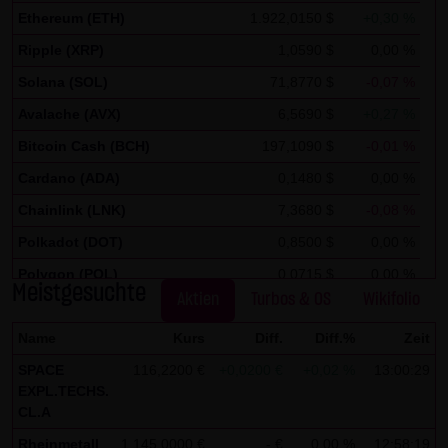
auszuwerten, um Reports über die Websiteaktivitäten
Ethereum (ETH)
1.922,0150 $
+0,30 %
zusammenzustellen und um weitere mit der
Ripple (XRP)
1,0590 $
0,00 %
Websitenutzung und der Internetnutzung verbundene
Solana (SOL)
71,8770 $
-0,07 %
Dienstleistungen gegenüber dem Websitebetreiber zu
erbringenDie im Rahmen von Google Analytics von Ihrem
Avalache (AVX)
6,5690 $
+0,27 %
Browser übermittelte IP-Adresse wird nicht mit anderen
Bitcoin Cash (BCH)
197,1090 $
-0,01 %
Daten von Google zusammengeführt.
Cardano (ADA)
0,1480 $
0,00 %
Sie können die Speicherung der Cookies durch eine
Chainlink (LNK)
7,3680 $
-0,08 %
entsprechende Einstellung Ihrer Browser-Software
Polkadot (DOT)
0,8500 $
0,00 %
verhindern; wir weisen Sie jedoch darauf hin, dass Sie in
Polygon (POL)
0,0715 $
0,00 %
diesem Fall gegebenenfalls nicht sämtliche Funktionen
Meistgesuchte
Aktien
Turbos & OS
Wikifolio
Stellar Lumen (XLM)
0,1750 $
0,00 %
dieser Website vollumfänglich werden nutzen können. Sie
Name
Kurs
Diff.
Diff.%
Zeit
können darüber hinaus die Erfassung der durch das
Cookie erzeugten und auf Ihre Nutzung der Website
SPACE
116,2200 €
+0,0200 €
+0,02 %
13:00:29
EXPL.TECHS.
bezogenen Daten (inkl. Ihrer IP-Adresse) an Google sowie
CL.A
die Verarbeitung dieser Daten durch Google verhindern,
Rheinmetall
1.145,0000 €
- €
0,00 %
12:58:19