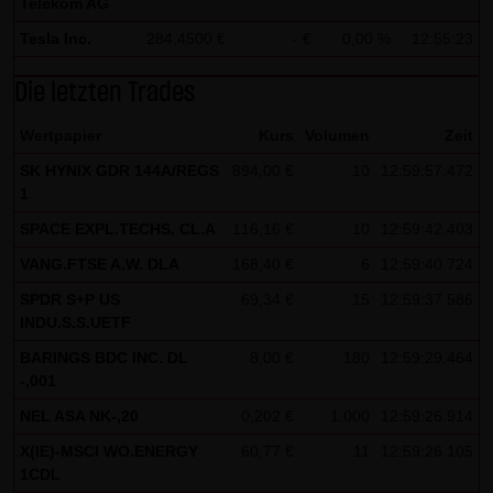
Telekom AG
Besucher identifizieren können. In den Cookies dieser
Tesla Inc.
284,4500 €
- €
0,00 %
12:55:23
Seite werden folgende Informationen gespeichert:
- Ein Hinweis, ob der Besucher bereits unseren
Die letzten Trades
Besonderen Nutzungsbedingungen zugestimmt hat
Wertpapier
Kurs
Volumen
Zeit
- Alle Informationen zu der Watchlist des Besuchers
SK HYNIX GDR 144A/REGS
894,00 €
10
12:59:57.472
1
SPACE EXPL.TECHS. CL.A
116,16 €
10
12:59:42.403
VANG.FTSE A.W. DLA
168,40 €
6
12:59:40.724
SPDR S+P US
69,34 €
15
12:59:37.586
INDU.S.S.UETF
BARINGS BDC INC. DL
8,00 €
180
12:59:29.464
-,001
NEL ASA NK-,20
0,202 €
1.000
12:59:26.914
X(IE)-MSCI WO.ENERGY
60,77 €
11
12:59:26.105
1CDL