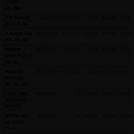
CORP.
AG & Co. KG haftet für Vorsatz und grobe Fahrlässigkeit
DL-,001
sowie bei Verletzung einer wesentlichen Vertragspflicht
ITM POWER
1,3120 €
+0,0200 €
+1,55 %
25.954 €
12:58:
(Kardinalpflicht). Die LANG & SCHWARZ Tradecenter AG &
PLC LS-,05
Co. KG haftet unter Begrenzung auf Ersatz des bei
D.R.HORTON
129,3500 €
-1,3750 €
-1,05 %
25.770 €
12:58:
Vertragsschluss vorhersehbaren vertragstypischen
INC. DL-,01
Schadens für solche Schäden, die auf einer leicht
NEBIUS
164,3000 €
+1,8200 €
+1,12 %
25.443 €
12:59:
fahrlässigen Verletzung von Kardinalpflichten durch ihn
GROUP CL.A
oder eines seiner gesetzlichen Vertreter oder
DL-,01
Erfüllungsgehilfen beruhen. Bei leicht fahrlässiger
ANALOG
335,5000 €
-3,5500 €
-1,05 %
23.510 €
12:59:
Verletzung von Nebenpflichten, die keine
DEVICES
Kardinalpflichten sind, haftet die LANG & SCHWARZ
INC.DL-166
Tradecenter AG & Co. KG nicht. Die Haftung für Schäden,
TAKE-TWO
214,0000 €
- €
0,00 %
23.097 €
12:58:
die in den Schutzbereich einer von der LANG & SCHWARZ
INTERACT.
SOFTW.
Tradecenter AG & Co. KG gegebenen Garantie oder
Zusicherung fallen, sowie die Haftung für Ansprüche
XPENG INC.
10,4900 €
- €
0,00 %
20.708 €
12:58:
SP.ADS/2
aufgrund des Produkthaftungsgesetzes und Schäden aus
CL.A
der Verletzung des Lebens, des Körpers oder der