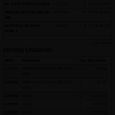
GL X ETF-GXDCRSDI DLA
22,22 €
2
12:59:24.587
ANALOG DEVICES INC.DL-
335,85 €
70
12:59:16.016
166
BIONTECH SE SPON.
80,95 €
5
12:58:06.133
ADRS 1
mehr Trades
Intraday Emissionen
WKN
Basiswert
Typ
Basispreis
LX9ZR0
BRENT-OIL FUTURE IPE OCT
C
83,00
2026
LX9ZR1
BRENT-OIL FUTURE IPE OCT
C
81,00
2026
LX9ZR2
GOLD
C
4.210,00
LX9ZR3
GOLD
C
4.240,00
LX9ZR4
GOLD
C
4.270,00