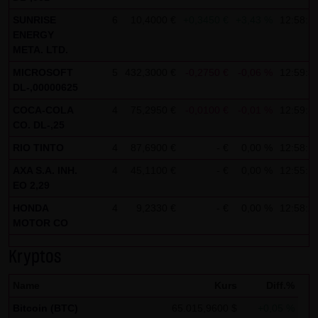
Analytics verwendet sog. „Cookies“, Textdateien, die auf
SUNRISE
6
10,4000 €
+0,3450 €
+3,43 %
12:58:5
Ihrem Computer gespeichert werden und die eine Analyse
ENERGY
der Benutzung der Website durch Sie ermöglichen. Die
META. LTD.
durch den Cookie erzeugten Informationen über Ihre
MICROSOFT
5
432,3000 €
-0,2750 €
-0,06 %
12:59:3
Benutzung dieser Website werden in der Regel an einen
DL-,00000625
Server von Google in den USA übertragen und dort
COCA-COLA
4
75,2950 €
-0,0100 €
-0,01 %
12:59:3
gespeichert.
CO. DL-,25
Im Falle der Aktivierung der IP-Anonymisierung auf dieser
RIO TINTO
4
87,6900 €
- €
0,00 %
12:58:1
Webseite, wird Ihre IP-Adresse von Google jedoch
AXA S.A. INH.
4
45,1100 €
- €
0,00 %
12:55:1
EO 2,29
innerhalb von Mitgliedstaaten der Europäischen Union
oder in anderen Vertragsstaaten des Abkommens über
HONDA
4
9,2330 €
- €
0,00 %
12:58:2
MOTOR CO
den Europäischen Wirtschaftsraum zuvor gekürzt. Nur in
Ausnahmefällen wird die volle IP-Adresse an einen Server
Kryptos
von Google in den USA übertragen und dort gekürzt. Im
Auftrag des Betreibers dieser Website wird Google diese
Name
Kurs
Diff.%
Informationen benutzen, um Ihre Nutzung der Website
Bitcoin (BTC)
65.015,9600 $
+0,05 %