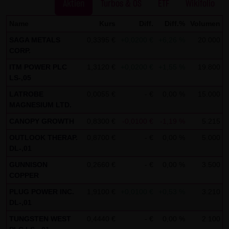
Aktien
Turbos & OS
ETF
Wikifolio
Gebrauch ist erlaubt; wobei es dem Benutzer der Webseite
obliegt dafür zu Sorge zu tragen, dass die Informationen
Name
Kurs
Diff.
Diff.%
Volumen
und Inhalte die er auf seine Systeme herunterlädt auf
SAGA METALS
0,3395 €
+0,0200 €
+6,26 %
20.000
1
CORP.
Viren und sonstige zerstörerische Eigenschaften hin
überprüft werden. Links zur Website der LANG & SCHWARZ
ITM POWER PLC
1,3120 €
+0,0200 €
+1,55 %
19.800
1
LS-,05
Tradecenter AG & Co. KG sind jederzeit willkommen und
bedürfen keiner Zustimmung durch die LANG & SCHWARZ
LATROBE
0,0055 €
- €
0,00 %
15.000
1
MAGNESIUM LTD.
Tradecenter AG & Co. KG. Die Darstellung dieser Website in
fremden Frames ist nur mit Erlaubnis zulässig.
CANOPY GROWTH
0,8300 €
-0,0100 €
-1,19 %
5.215
1
OUTLOOK THERAP.
0,8700 €
- €
0,00 %
5.000
1
(3) Datenschutz
DL-,01
Durch den Besuch der Website der LANG & SCHWARZ
GUNNISON
0,2660 €
- €
0,00 %
3.500
1
Tradecenter AG & Co. KG können Informationen über den
COPPER
Zugriff (Datum, Uhrzeit, betrachtete Seite u.a.) auf dem
PLUG POWER INC.
1,9100 €
+0,0100 €
+0,53 %
3.210
1
Server gespeichert werden. Diese Daten gehören nicht zu
DL-,01
den personenbezogenen Daten, sondern sind
TUNGSTEN WEST
0,4440 €
- €
0,00 %
2.100
1
anonymisiert. Sie werden ausschließlich zu statistischen