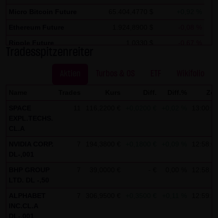
Kommunikation per E-Mail) Sicherheitslücken aufweisen
Micro Bitcoin Future
65.404,4770 $
+0,92 %
und nicht lückenlos vor dem Zugriff durch Dritte geschützt
Ethereum Future
1.924,8900 $
-0,08 %
werden kann. Die Verwendung der Kontaktdaten der LANG
& SCHWARZ Tradecenter AG & Co. KG - insbesondere der
Ripple Future
1,0330 $
-0,67 %
Tradesspitzenreiter
Telefon-/Faxnummern und E-Mailadressen - zur
Solana Future
73,6470 $
+0,28 %
gewerblichen Werbung ist ausdrücklich nicht erwünscht,
Aktien
Turbos & OS
ETF
Wikifolio
es sei denn die LANG & SCHWARZ Tradecenter AG & Co. KG
Name
Trades
Kurs
Diff.
Diff.%
Zei
hatte zuvor seine schriftliche Einwilligung erteilt oder es
besteht bereits ein geschäftlicher Kontakt. Die LANG &
SPACE
11
116,2200 €
+0,0200 €
+0,02 %
13:00:2
EXPL.TECHS.
SCHWARZ Tradecenter AG & Co. KG und alle auf dieser
CL.A
Website genannten Personen widersprechen hiermit jeder
NVIDIA CORP.
7
194,3800 €
+0,1800 €
+0,09 %
12:58:0
kommerziellen Verwendung und Weitergabe ihrer Daten.
DL-,001
Datenschutzerklärung für die Nutzung von Google
BHP GROUP
7
39,0000 €
- €
0,00 %
12:58:2
Analytics:
LTD. DL -,50
Diese Website benutzt Google Analytics, einen
ALPHABET
7
306,9500 €
+0,3500 €
+0,11 %
12:59:3
INC.CL.A
Webanalysedienst der Google Inc. („Google“). Google
DL-,001