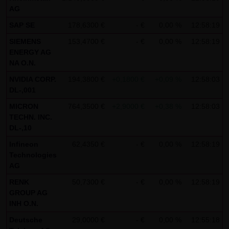
indem sie auf folgenden Link klicken:
Google Analytics
AG
Opt-Out
SAP SE
178,6300 €
- €
0,00 %
12:58:19
Alle Informationen zum Datenschutz finden Sie
hier
.
SIEMENS
153,4700 €
- €
0,00 %
12:58:19
ENERGY AG
(4) Anwendbares Recht
NA O.N.
Es gilt ausschließlich das maßgebliche Recht der
NVIDIA CORP.
194,3800 €
+0,1800 €
+0,09 %
12:58:03
Bundesrepublik Deutschland.
DL-,001
MICRON
764,3500 €
+2,9000 €
+0,38 %
12:58:03
(5) Besondere Nutzungsbedingungen
TECHN. INC.
Soweit besondere Bedingungen für einzelne Nutzungen
DL-,10
dieser Website von den vorgenannten Punkten (1) bis (4)
Infineon
62,4350 €
- €
0,00 %
12:58:19
abweichen, wird an entsprechender Stelle ausdrücklich
Technologies
darauf hingewiesen. In diesem Falle gelten im jeweiligen
AG
Einzelfall die besonderen Nutzungsbedingungen.
RENK
50,7300 €
- €
0,00 %
12:58:19
GROUP AG
Hinweise zu den von dieser Seite verwendeten Cookies
INH O.N.
Diese Seite verwendet keine Daten in den Cookies,
Deutsche
29,0000 €
- €
0,00 %
12:55:18
anhand derer wir Besucher oder wiederkehrende