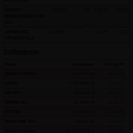
PLC LS -,01
Zwecken ausgewertet. Soweit auf der Website
SIVERS
3,7510 €
- €
0,00 %
2.070
1
personenbezogene Daten (beispielsweise Name, Anschrift
SEMICONDUCTORS
oder E-Mailadressen) erhoben werden, erfolgt dies,
AB
soweit möglich, stets auf freiwilliger Basis. Eine
XPENG INC.
10,4900 €
- €
0,00 %
1.977
1
Weitergabe an Dritte, zu kommerziellen oder
SP.ADS/2 CL.A
nichtkommerziellen Zwecken, findet nicht statt. Des
Indikationen
Weiteren können Daten auf dem Computer der
Websitenutzer gespeichert werden. Diese Daten nennt
Name
Indikation
Vortag %
man "Cookie", die dazu dienen, das Zugriffsverhalten der
BUND FUTURE
125,0750 €
+0,19 %
Nutzer zu vereinfachen. Der Nutzer hat jedoch die
GOLD
4.342,4000 $
+2,52 %
Möglichkeit, diese Funktion innerhalb des jeweiligen
SILBER
63,5855 $
+3,35 %
Webbrowsers zu deaktivieren. In diesem Fall kann es
jedoch zu Einschränkungen der Bedienbarkeit unserer
BRENT OIL
82,2550 $
-1,53 %
Website kommen. Die LANG & SCHWARZ Tradecenter AG &
WTI OIL
77,1200 $
-1,46 %
Co. KG weist ausdrücklich darauf hin, dass die
Henry Hub Gas
2,6670 €
+1,29 %
Datenübertragung im Internet (z.B. bei der
Bitcoin Future
65.416,4770 $
+0,05 %