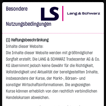
Im Durchschnitt erleiden 7 von 10 Kleinanlegern Verluste beim
Handel mit Turbo-Zertifikaten.
Besondere
Turbo-Zertifikate sind hoch risikoreiche Produkte und nicht für
langfristige Anlagestrategien geeignet.
Nutzungsbedingungen
(1) Haftungsbeschränkung
Inhalte dieser Website:
Die Inhalte dieser Website werden mit größtmöglicher
Sorgfalt erstellt. Die LANG & SCHWARZ Tradecenter AG & Co.
KG übernimmt jedoch keine Gewähr für die Richtigkeit,
Vollständigkeit und Aktualität der bereitgestellten Inhalte,
Watchlist
insbesondere der Kurse, der Markt-, Börsen- und
sonstiger Wirtschaftsinformationen. Die angezeigten
Turbo-Zertifikat auf Silber / Put
Kurse können erheblich von den rechtlich verbindlichen
ISIN: DE000LX9A240 | WKN: LX9A24
Handelskursen abweichen.
12,8200
€
+0,3300
+2,64 %
13:08:40