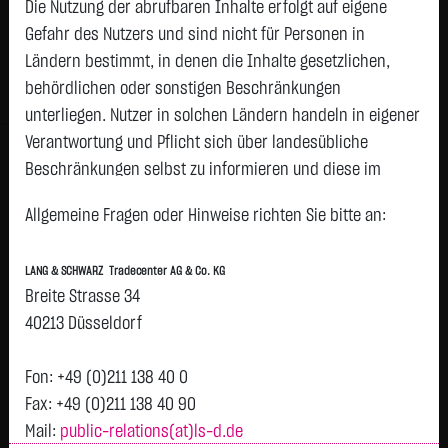
Die Nutzung der abrufbaren Inhalte erfolgt auf eigene
Gefahr des Nutzers und sind nicht für Personen in
Geld
Brief
Ländern bestimmt, in denen die Inhalte gesetzlichen,
12,8100
€
12,8300
€
behördlichen oder sonstigen Beschränkungen
Stück:
2.000
Stück:
2.000
unterliegen. Nutzer in solchen Ländern handeln in eigener
Intraday
1 Monat
6 Monate
1 Jahr
3 Jahre
Alles
Verantwortung und Pflicht sich über landesübliche
H
Beschränkungen selbst zu informieren und diese im
erforderlichen Umfang zu beachten. Namentlich
12,8
Allgemeine Fragen oder Hinweise richten Sie bitte an:
gekennzeichnete Beiträge geben die Meinung des
jeweiligen Autors und nicht immer die Meinung der LANG &
12,7
LANG & SCHWARZ Tradecenter AG & Co. KG
SCHWARZ Tradecenter AG & Co. KG wieder.
Breite Strasse 34
Verfügbarkeit der Website:
40213 Düsseldorf
12,6
Die Lang & Schwarz TradeCenter AG & Co. KG wird sich
bemühen, den Dienst möglichst unterbrechungsfrei zum
Fon: +49 (0)211 138 40 0
12,5
Vortag 12,490
Abruf anzubieten. Auch bei aller Sorgfalt können aber
Fax: +49 (0)211 138 40 90
Ausfallzeiten nicht ausgeschlossen werden. Die LANG &
Mail:
public-relations(at)ls-d.de
12,4