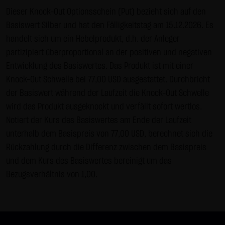
Gebrauch ist erlaubt; wobei es dem Benutzer der Webseite
Dieser Knock-Out Optionsschein (Put) bezieht sich auf den
obliegt dafür zu Sorge zu tragen, dass die Informationen
Basiswert Silber und hat den Fälligkeitstag am 15.12.2026. Es
und Inhalte die er auf seine Systeme herunterlädt auf
handelt sich um ein Hebelprodukt, d.h. der Anleger
Viren und sonstige zerstörerische Eigenschaften hin
partizipiert überproportional an der positiven und negativen
überprüft werden. Links zur Website der LANG & SCHWARZ
Entwicklung des Basiswertes. Das Produkt ist mit einer
Tradecenter AG & Co. KG sind jederzeit willkommen und
Knock-Out Schwelle bei 77,00 USD ausgestattet. Durchbricht
bedürfen keiner Zustimmung durch die LANG & SCHWARZ
der Basiswert während der Laufzeit die Knock-Out Schwelle
Tradecenter AG & Co. KG. Die Darstellung dieser Website in
wird das Produkt ausgeknockt und verfällt sofort wertlos.
fremden Frames ist nur mit Erlaubnis zulässig.
Notiert der Kurs des Basiswertes am Ende der Laufzeit
unterhalb dem Basispreis von 77,00 USD, berechnet sich die
(3) Datenschutz
Rückzahlung durch die Differenz zwischen dem Basispreis
Durch den Besuch der Website der LANG & SCHWARZ
und dem Kurs des Basiswertes bereinigt um das
Tradecenter AG & Co. KG können Informationen über den
Bezugsverhältnis von 1,00.
Zugriff (Datum, Uhrzeit, betrachtete Seite u.a.) auf dem
Server gespeichert werden. Diese Daten gehören nicht zu
den personenbezogenen Daten, sondern sind
anonymisiert. Sie werden ausschließlich zu statistischen