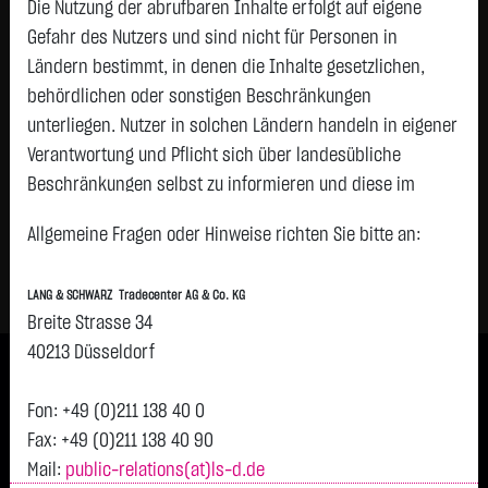
Die Nutzung der abrufbaren Inhalte erfolgt auf eigene
Gefahr des Nutzers und sind nicht für Personen in
Ländern bestimmt, in denen die Inhalte gesetzlichen,
behördlichen oder sonstigen Beschränkungen
unterliegen. Nutzer in solchen Ländern handeln in eigener
Verantwortung und Pflicht sich über landesübliche
Beschränkungen selbst zu informieren und diese im
erforderlichen Umfang zu beachten. Namentlich
Allgemeine Fragen oder Hinweise richten Sie bitte an:
gekennzeichnete Beiträge geben die Meinung des
jeweiligen Autors und nicht immer die Meinung der LANG &
LANG & SCHWARZ Tradecenter AG & Co. KG
SCHWARZ Tradecenter AG & Co. KG wieder.
Breite Strasse 34
Verfügbarkeit der Website:
40213 Düsseldorf
Impressum
|
Disclaimer
|
Datenschutz
Die Lang & Schwarz TradeCenter AG & Co. KG wird sich
bemühen, den Dienst möglichst unterbrechungsfrei zum
Fon: +49 (0)211 138 40 0
Kontakt
Abruf anzubieten. Auch bei aller Sorgfalt können aber
Fax: +49 (0)211 138 40 90
Ausfallzeiten nicht ausgeschlossen werden. Die LANG &
Mail:
public-relations(at)ls-d.de