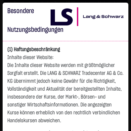
Im Durchschnitt erleiden 7 von 10 Kleinanlegern Verluste beim
Handel mit Turbo-Zertifikaten.
Besondere
Turbo-Zertifikate sind hoch risikoreiche Produkte und nicht für
langfristige Anlagestrategien geeignet.
Nutzungsbedingungen
(1) Haftungsbeschränkung
Inhalte dieser Website:
Die Inhalte dieser Website werden mit größtmöglicher
Sorgfalt erstellt. Die LANG & SCHWARZ Tradecenter AG & Co.
KG übernimmt jedoch keine Gewähr für die Richtigkeit,
Vollständigkeit und Aktualität der bereitgestellten Inhalte,
Trader-Interview mit Michael
insbesondere der Kurse, der Markt-, Börsen- und
Flender: Alphabet, PayPal, AMD,
sonstiger Wirtschaftsinformationen. Die angezeigten
ASML und Porsche im Fokus
Kurse können erheblich von den rechtlich verbindlichen
Handelskursen abweichen.