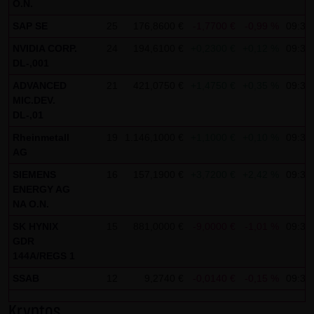
Analytics verwendet sog. „Cookies“, Textdateien, die auf
O.N.
Ihrem Computer gespeichert werden und die eine Analyse
SAP SE
25
176,8600 €
-1,7700 €
-0,99 %
09:33
der Benutzung der Website durch Sie ermöglichen. Die
NVIDIA CORP.
24
194,6100 €
+0,2300 €
+0,12 %
09:33
durch den Cookie erzeugten Informationen über Ihre
DL-,001
Benutzung dieser Website werden in der Regel an einen
ADVANCED
21
421,0750 €
+1,4750 €
+0,35 %
09:33
Server von Google in den USA übertragen und dort
MIC.DEV.
DL-,01
gespeichert.
Rheinmetall
19
1.146,1000 €
+1,1000 €
+0,10 %
09:33
Im Falle der Aktivierung der IP-Anonymisierung auf dieser
AG
Webseite, wird Ihre IP-Adresse von Google jedoch
SIEMENS
16
157,1900 €
+3,7200 €
+2,42 %
09:33
innerhalb von Mitgliedstaaten der Europäischen Union
ENERGY AG
oder in anderen Vertragsstaaten des Abkommens über
NA O.N.
den Europäischen Wirtschaftsraum zuvor gekürzt. Nur in
SK HYNIX
15
881,0000 €
-9,0000 €
-1,01 %
09:32
Ausnahmefällen wird die volle IP-Adresse an einen Server
GDR
144A/REGS 1
von Google in den USA übertragen und dort gekürzt. Im
Auftrag des Betreibers dieser Website wird Google diese
SSAB
12
9,2740 €
-0,0140 €
-0,15 %
09:33
Informationen benutzen, um Ihre Nutzung der Website
Kryptos