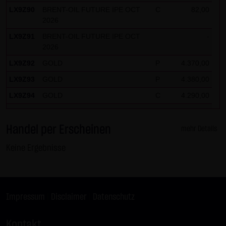
LX9Z90
BRENT-OIL FUTURE IPE OCT
C
82,00
2026
LX9Z91
BRENT-OIL FUTURE IPE OCT
-
2026
LX9Z92
GOLD
P
4.370,00
LX9Z93
GOLD
P
4.380,00
LX9Z94
GOLD
C
4.290,00
LX9Z95
GOLD
C
4.280,00
Handel per Erscheinen
LX9Z96
GOLD
-
mehr Details
LX9Z97
GOLD
C
4.300,00
Keine Ergebnisse
LX9Z98
GOLD
C
4.310,00
LX9Z99
SILBER
-
LX9Z9M
DAX
-
Impressum
|
Disclaimer
|
Datenschutz
LX9Z9N
DAX
C
26.225,00
Kontakt
LX9Z9P
DAX
-