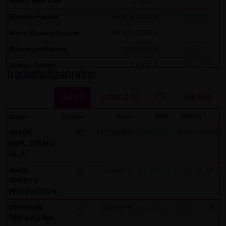
Henry Hub Gas
2,7520 €
+3,19 %
Kommunikation per E-Mail) Sicherheitslücken aufweisen
und nicht lückenlos vor dem Zugriff durch Dritte geschützt
Bitcoin Future
65.525,0000 $
+0,17 %
werden kann. Die Verwendung der Kontaktdaten der LANG
Micro Bitcoin Future
65.529,0000 $
+0,19 %
& SCHWARZ Tradecenter AG & Co. KG - insbesondere der
Ethereum Future
1.939,0000 $
+0,73 %
Telefon-/Faxnummern und E-Mailadressen - zur
Ripple Future
1,0420 $
+0,87 %
gewerblichen Werbung ist ausdrücklich nicht erwünscht,
Tradesspitzenreiter
Solana Future
77,1690 $
+4,78 %
es sei denn die LANG & SCHWARZ Tradecenter AG & Co. KG
hatte zuvor seine schriftliche Einwilligung erteilt oder es
Aktien
Turbos & OS
ETF
Wikifolio
besteht bereits ein geschäftlicher Kontakt. Die LANG &
Name
Trades
Kurs
Diff.
Diff.%
Z
SCHWARZ Tradecenter AG & Co. KG und alle auf dieser
SPACE
37
117,0800 €
+0,8600 €
+0,74 %
09:33
Website genannten Personen widersprechen hiermit jeder
EXPL.TECHS.
kommerziellen Verwendung und Weitergabe ihrer Daten.
CL.A
ANTA
36
8,3420 €
+0,0980 €
+1,19 %
09:32
Datenschutzerklärung für die Nutzung von Google
SPORTS
Analytics:
PRODUCTION
Diese Website benutzt Google Analytics, einen
INFINEON
26
63,8550 €
+1,4200 €
+2,27 %
09:33
Webanalysedienst der Google Inc. („Google“). Google
TECH.AG NA