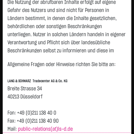
ENERGY AG NA
Die Nutzung der abrufbaren Inhalte erfolgt auf eigene
O.N.
Gefahr des Nutzers und sind nicht für Personen in
INFINEON
63,8550 €
+1,4200 €
+2,27 %
09:33:26
P
Ländern bestimmt, in denen die Inhalte gesetzlichen,
TECH.AG NA O.N.
behördlichen oder sonstigen Beschränkungen
QIAGEN NV EO
37,4125 €
+0,8050 €
+2,20 %
09:33:12
P
unterliegen. Nutzer in solchen Ländern handeln in eigener
-,01
Verantwortung und Pflicht sich über landesübliche
MERCK KGAA
145,4000 €
+1,6750 €
+1,17 %
09:33:20
P
Beschränkungen selbst zu informieren und diese im
O.N.
erforderlichen Umfang zu beachten. Namentlich
ALLIANZ AG VNA
439,8000 €
+4,5000 €
+1,03 %
09:33:30
Allgemeine Fragen oder Hinweise richten Sie bitte an:
P
gekennzeichnete Beiträge geben die Meinung des
O.N.
jeweiligen Autors und nicht immer die Meinung der LANG &
SAP SE
176,8600 €
-1,7700 €
-0,99 %
09:33:27
P
LANG & SCHWARZ Tradecenter AG & Co. KG
SCHWARZ Tradecenter AG & Co. KG wieder.
Breite Strasse 34
VOLKSWAGEN
75,6100 €
-0,8100 €
-1,06 %
09:32:51
P
AG
Verfügbarkeit der Website:
40213 Düsseldorf
VORZUGSAKTIEN
Die Lang & Schwarz TradeCenter AG & Co. KG wird sich
SIEMENS
39,0250 €
-0,4350 €
-1,10 %
09:33:17
bemühen, den Dienst möglichst unterbrechungsfrei zum
P
Fon: +49 (0)211 138 40 0
HEALTH.AG NA
Abruf anzubieten. Auch bei aller Sorgfalt können aber
Fax: +49 (0)211 138 40 90
O.N.
Ausfallzeiten nicht ausgeschlossen werden. Die LANG &
Mail:
public-relations(at)ls-d.de
SCOUT24 SE NA
73,5250 €
-0,9000 €
-1,21 %
09:32:56