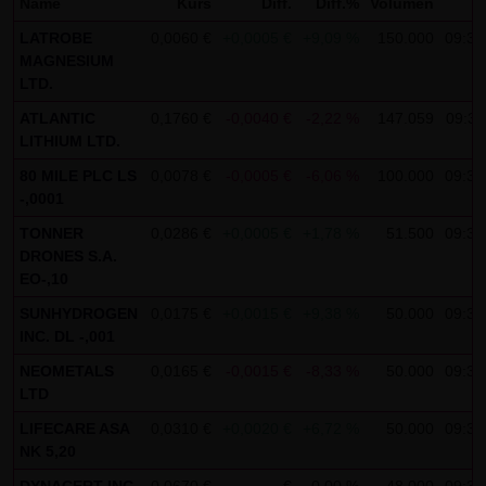
Name
Kurs
Diff.
Diff.%
Volumen
Z
Gebrauch ist erlaubt; wobei es dem Benutzer der Webseite
LATROBE
0,0060 €
+0,0005 €
+9,09 %
150.000
09:33
obliegt dafür zu Sorge zu tragen, dass die Informationen
MAGNESIUM
und Inhalte die er auf seine Systeme herunterlädt auf
LTD.
Viren und sonstige zerstörerische Eigenschaften hin
ATLANTIC
0,1760 €
-0,0040 €
-2,22 %
147.059
09:31
überprüft werden. Links zur Website der LANG & SCHWARZ
LITHIUM LTD.
Tradecenter AG & Co. KG sind jederzeit willkommen und
80 MILE PLC LS
0,0078 €
-0,0005 €
-6,06 %
100.000
09:33
bedürfen keiner Zustimmung durch die LANG & SCHWARZ
-,0001
Tradecenter AG & Co. KG. Die Darstellung dieser Website in
TONNER
0,0286 €
+0,0005 €
+1,78 %
51.500
09:30
fremden Frames ist nur mit Erlaubnis zulässig.
DRONES S.A.
EO-,10
(3) Datenschutz
SUNHYDROGEN
0,0175 €
+0,0015 €
+9,38 %
50.000
09:30
Durch den Besuch der Website der LANG & SCHWARZ
INC. DL -,001
Tradecenter AG & Co. KG können Informationen über den
NEOMETALS
0,0165 €
-0,0015 €
-8,33 %
50.000
09:32
Zugriff (Datum, Uhrzeit, betrachtete Seite u.a.) auf dem
LTD
Server gespeichert werden. Diese Daten gehören nicht zu
LIFECARE ASA
0,0310 €
+0,0020 €
+6,72 %
50.000
09:32
den personenbezogenen Daten, sondern sind
NK 5,20
anonymisiert. Sie werden ausschließlich zu statistischen