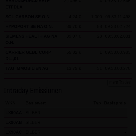
ABRDN3FURAMAETF
2,1495 €
4
09:33:12.566
ETFDLA
SGL CARBON SE O.N.
4,24 €
1.000
09:33:11.498
HYPOPORT SE NA O.N.
89,70 €
88
09:33:02.724
SIEMENS HEALTH.AG NA
39,07 €
28
09:33:02.031
O.N.
CARRIER GLBL CORP
55,82 €
1
09:33:00.983
DL-,01
TAG IMMOBILIEN AG
13,79 €
31
09:33:00.270
mehr Trades
Intraday Emissionen
WKN
Basiswert
Typ
Basispreis
LX90AA
SILBER
-
LX90AB
SILBER
-
LX90AC
SILBER
-