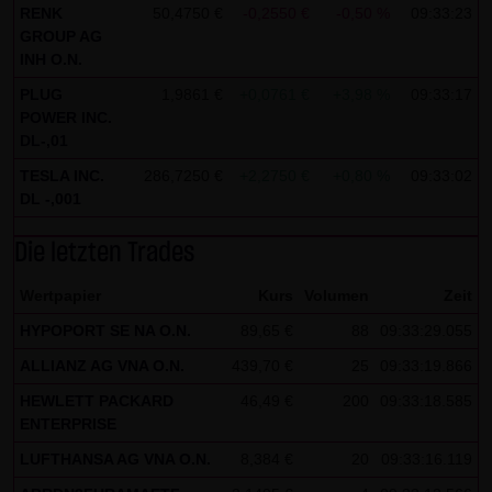
RENK
50,4750 €
-0,2550 €
-0,50 %
09:33:23
Besucher identifizieren können. In den Cookies dieser
GROUP AG
Seite werden folgende Informationen gespeichert:
INH O.N.
- Ein Hinweis, ob der Besucher bereits unseren
PLUG
1,9861 €
+0,0761 €
+3,98 %
09:33:17
Besonderen Nutzungsbedingungen zugestimmt hat
POWER INC.
DL-,01
- Alle Informationen zu der Watchlist des Besuchers
TESLA INC.
286,7250 €
+2,2750 €
+0,80 %
09:33:02
DL -,001
Die letzten Trades
Wertpapier
Kurs
Volumen
Zeit
HYPOPORT SE NA O.N.
89,65 €
88
09:33:29.055
ALLIANZ AG VNA O.N.
439,70 €
25
09:33:19.866
HEWLETT PACKARD
46,49 €
200
09:33:18.585
ENTERPRISE
LUFTHANSA AG VNA O.N.
8,384 €
20
09:33:16.119