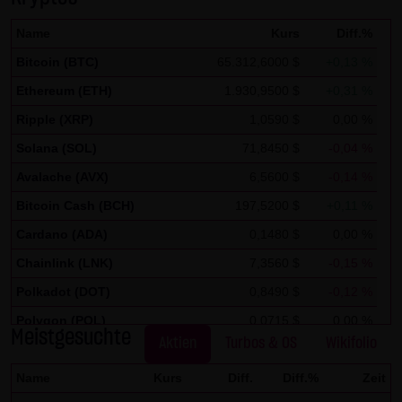
auszuwerten, um Reports über die Websiteaktivitäten
zusammenzustellen und um weitere mit der
Name
Kurs
Diff.%
Websitenutzung und der Internetnutzung verbundene
Bitcoin (BTC)
65.312,6000 $
+0,13 %
Dienstleistungen gegenüber dem Websitebetreiber zu
Ethereum (ETH)
1.930,9500 $
+0,31 %
erbringenDie im Rahmen von Google Analytics von Ihrem
Ripple (XRP)
1,0590 $
0,00 %
Browser übermittelte IP-Adresse wird nicht mit anderen
Daten von Google zusammengeführt.
Solana (SOL)
71,8450 $
-0,04 %
Avalache (AVX)
6,5600 $
-0,14 %
Sie können die Speicherung der Cookies durch eine
Bitcoin Cash (BCH)
197,5200 $
+0,11 %
entsprechende Einstellung Ihrer Browser-Software
Cardano (ADA)
0,1480 $
0,00 %
verhindern; wir weisen Sie jedoch darauf hin, dass Sie in
diesem Fall gegebenenfalls nicht sämtliche Funktionen
Chainlink (LNK)
7,3560 $
-0,15 %
dieser Website vollumfänglich werden nutzen können. Sie
Polkadot (DOT)
0,8490 $
-0,12 %
können darüber hinaus die Erfassung der durch das
Polygon (POL)
0,0715 $
0,00 %
Cookie erzeugten und auf Ihre Nutzung der Website
Meistgesuchte
Aktien
Turbos & OS
Wikifolio
Stellar Lumen (XLM)
0,1750 $
0,00 %
bezogenen Daten (inkl. Ihrer IP-Adresse) an Google sowie
Name
Kurs
Diff.
Diff.%
Zeit
die Verarbeitung dieser Daten durch Google verhindern,