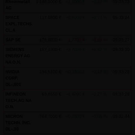
indem sie auf folgenden Link klicken:
Google Analytics
Rheinmetall
1.146,1000 €
+1,1000 €
+0,10 %
09:33:23
AG
Opt-Out
SPACE
117,0800 €
+0,8600 €
+0,74 %
09:33:24
Alle Informationen zum Datenschutz finden Sie
hier
.
EXPL.TECHS.
CL.A
(4) Anwendbares Recht
SAP SE
176,8600 €
-1,7700 €
-0,99 %
09:33:27
Es gilt ausschließlich das maßgebliche Recht der
SIEMENS
157,1900 €
+3,7200 €
+2,42 %
09:33:30
Bundesrepublik Deutschland.
ENERGY AG
NA O.N.
(5) Besondere Nutzungsbedingungen
NVIDIA
194,6100 €
+0,2300 €
+0,12 %
09:33:28
Soweit besondere Bedingungen für einzelne Nutzungen
CORP.
dieser Website von den vorgenannten Punkten (1) bis (4)
DL-,001
abweichen, wird an entsprechender Stelle ausdrücklich
INFINEON
63,8550 €
+1,4200 €
+2,27 %
09:33:26
darauf hingewiesen. In diesem Falle gelten im jeweiligen
TECH.AG NA
Einzelfall die besonderen Nutzungsbedingungen.
O.N.
MICRON
764,7000 €
+0,3500 €
+0,05 %
09:32:44
Hinweise zu den von dieser Seite verwendeten Cookies
TECHN. INC.
Diese Seite verwendet keine Daten in den Cookies,
DL-,10
anhand derer wir Besucher oder wiederkehrende