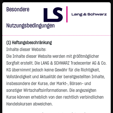
Im Durchschnitt erleiden 7 von 10 Kleinanlegern Verluste beim
Handel mit Turbo-Zertifikaten.
Besondere
Turbo-Zertifikate sind hoch risikoreiche Produkte und nicht für
langfristige Anlagestrategien geeignet.
Nutzungsbedingungen
(1) Haftungsbeschränkung
Inhalte dieser Website:
Die Inhalte dieser Website werden mit größtmöglicher
Sorgfalt erstellt. Die LANG & SCHWARZ Tradecenter AG & Co.
KG übernimmt jedoch keine Gewähr für die Richtigkeit,
Vollständigkeit und Aktualität der bereitgestellten Inhalte,
Tops & Flops
insbesondere der Kurse, der Markt-, Börsen- und
DAX
Europa
USA
Deutschland
Asien
sonstiger Wirtschaftsinformationen. Die angezeigten
Kurse können erheblich von den rechtlich verbindlichen
Name
Kurs
Diff.
Diff.%
Zeit
Handelskursen abweichen.
SIEMENS
157,1900 €
+3,7200 €
+2,42 %
09:33:30
P