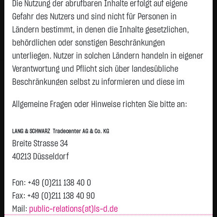
Die Nutzung der abrufbaren Inhalte erfolgt auf eigene
Gefahr des Nutzers und sind nicht für Personen in
Geld
Brief
Ländern bestimmt, in denen die Inhalte gesetzlichen,
6,7200
€
6,7800
€
behördlichen oder sonstigen Beschränkungen
Stück:
30.000
Stück:
30.000
unterliegen. Nutzer in solchen Ländern handeln in eigener
Intraday
1 Monat
6 Monate
1 Jahr
3 Jahre
Alles
Verantwortung und Pflicht sich über landesübliche
Beschränkungen selbst zu informieren und diese im
H
erforderlichen Umfang zu beachten. Namentlich
Allgemeine Fragen oder Hinweise richten Sie bitte an:
gekennzeichnete Beiträge geben die Meinung des
8
Vortag 8,010
jeweiligen Autors und nicht immer die Meinung der LANG &
LANG & SCHWARZ Tradecenter AG & Co. KG
SCHWARZ Tradecenter AG & Co. KG wieder.
7,5
Breite Strasse 34
Verfügbarkeit der Website:
40213 Düsseldorf
Die Lang & Schwarz TradeCenter AG & Co. KG wird sich
7
bemühen, den Dienst möglichst unterbrechungsfrei zum
Fon: +49 (0)211 138 40 0
Abruf anzubieten. Auch bei aller Sorgfalt können aber
Fax: +49 (0)211 138 40 90
6,5
Ausfallzeiten nicht ausgeschlossen werden. Die LANG &
Mail:
public-relations(at)ls-d.de