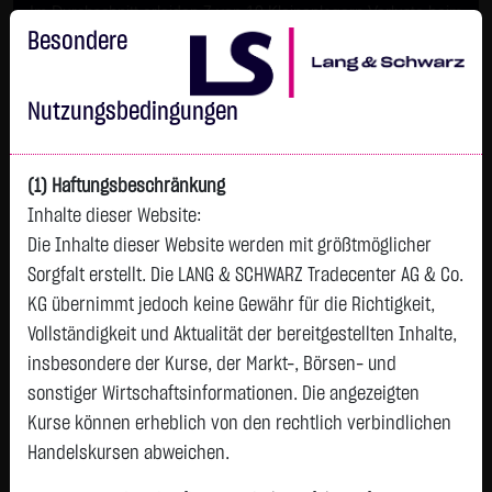
Im Durchschnitt erleiden 7 von 10 Kleinanlegern Verluste beim
Handel mit Turbo-Zertifikaten.
Besondere
Turbo-Zertifikate sind hoch risikoreiche Produkte und nicht für
langfristige Anlagestrategien geeignet.
Nutzungsbedingungen
(1) Haftungsbeschränkung
Inhalte dieser Website:
Die Inhalte dieser Website werden mit größtmöglicher
Sorgfalt erstellt. Die LANG & SCHWARZ Tradecenter AG & Co.
KG übernimmt jedoch keine Gewähr für die Richtigkeit,
Vollständigkeit und Aktualität der bereitgestellten Inhalte,
Watchlist
insbesondere der Kurse, der Markt-, Börsen- und
sonstiger Wirtschaftsinformationen. Die angezeigten
Endlos-Turbo-Zertifikat auf Siemens AG / Call
Kurse können erheblich von den rechtlich verbindlichen
ISIN: DE000LX8NF95 | WKN: LX8NF9
Handelskursen abweichen.
6,7500
€
-1,2600
-15,73 %
20:49:35