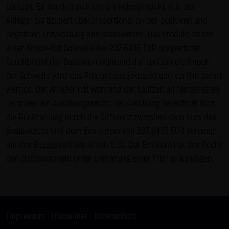
Laufzeit. Es handelt sich um ein Hebelprodukt, d.h. der
Gebrauch ist erlaubt; wobei es dem Benutzer der Webseite
Anleger partizipiert überproportional an der positiven und
obliegt dafür zu Sorge zu tragen, dass die Informationen
negativen Entwicklung des Basiswertes. Das Produkt ist mit
und Inhalte die er auf seine Systeme herunterlädt auf
einer Knock-Out Schwelle bei 207,6435 EUR ausgestattet.
Viren und sonstige zerstörerische Eigenschaften hin
Durchbricht der Basiswert während der Laufzeit die Knock-
überprüft werden. Links zur Website der LANG & SCHWARZ
Out Schwelle wird das Produkt ausgeknockt und verfällt sofort
Tradecenter AG & Co. KG sind jederzeit willkommen und
wertlos. Der Anleger hat während der Laufzeit an festgelegten
bedürfen keiner Zustimmung durch die LANG & SCHWARZ
Terminen ein Ausübungsrecht. Bei Ausübung berechnet sich
Tradecenter AG & Co. KG. Die Darstellung dieser Website in
die Rückzahlung durch die Differenz zwischen dem Kurs des
fremden Frames ist nur mit Erlaubnis zulässig.
Basiswertes und dem Basispreis von 207,6435 EUR bereinigt
(3) Datenschutz
um das Bezugsverhältnis von 0,10. Der Emittent hat das Recht
Durch den Besuch der Website der LANG & SCHWARZ
den Optionsschein unter Einhaltung einer Frist zu kündigen.
Tradecenter AG & Co. KG können Informationen über den
Zugriff (Datum, Uhrzeit, betrachtete Seite u.a.) auf dem
Server gespeichert werden. Diese Daten gehören nicht zu
den personenbezogenen Daten, sondern sind
Impressum
|
Disclaimer
|
Datenschutz
anonymisiert. Sie werden ausschließlich zu statistischen