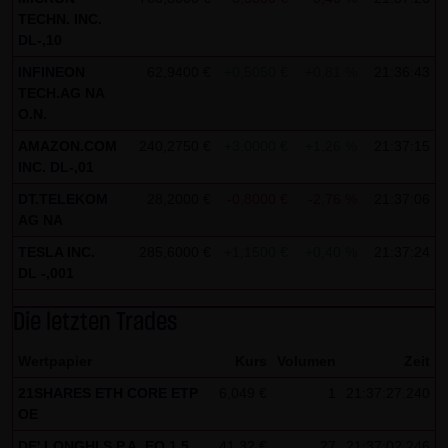
indem sie auf folgenden Link klicken:
Google Analytics
TECHN. INC.
Opt-Out
DL-,10
INFINEON
62,9400 €
+0,5050 €
+0,81 %
21:36:43
Alle Informationen zum Datenschutz finden Sie
hier
.
TECH.AG NA
O.N.
(4) Anwendbares Recht
Es gilt ausschließlich das maßgebliche Recht der
AMAZON.COM
240,2750 €
+3,0000 €
+1,26 %
21:37:15
INC. DL-,01
Bundesrepublik Deutschland.
DT.TELEKOM
28,2000 €
-0,8000 €
-2,76 %
21:37:06
(5) Besondere Nutzungsbedingungen
AG NA
Soweit besondere Bedingungen für einzelne Nutzungen
TESLA INC.
285,6000 €
+1,1500 €
+0,40 %
21:37:24
dieser Website von den vorgenannten Punkten (1) bis (4)
DL -,001
abweichen, wird an entsprechender Stelle ausdrücklich
Die letzten Trades
darauf hingewiesen. In diesem Falle gelten im jeweiligen
Einzelfall die besonderen Nutzungsbedingungen.
Wertpapier
Kurs
Volumen
Zeit
Hinweise zu den von dieser Seite verwendeten Cookies
21SHARES ETH CORE ETP
6,049 €
1
21:37:27.240
OE
Diese Seite verwendet keine Daten in den Cookies,
anhand derer wir Besucher oder wiederkehrende
DE' LONGHI S.P.A. EO 1,5
41,32 €
27
21:37:02.246