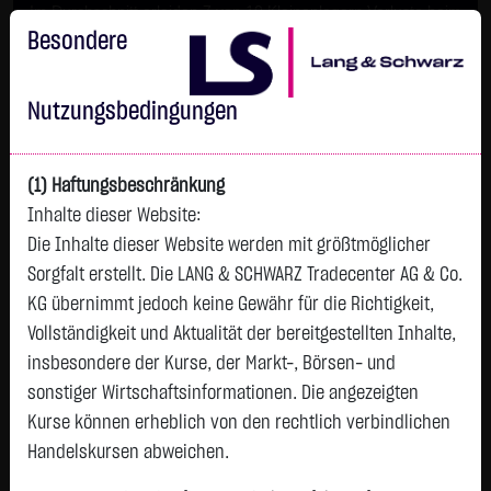
Im Durchschnitt erleiden 7 von 10 Kleinanlegern Verluste beim
Handel mit Turbo-Zertifikaten.
Besondere
Turbo-Zertifikate sind hoch risikoreiche Produkte und nicht für
langfristige Anlagestrategien geeignet.
Nutzungsbedingungen
(1) Haftungsbeschränkung
Inhalte dieser Website:
Die Inhalte dieser Website werden mit größtmöglicher
Sorgfalt erstellt. Die LANG & SCHWARZ Tradecenter AG & Co.
KG übernimmt jedoch keine Gewähr für die Richtigkeit,
Vollständigkeit und Aktualität der bereitgestellten Inhalte,
Tops & Flops
insbesondere der Kurse, der Markt-, Börsen- und
DAX
Europa
USA
Deutschland
Asien
sonstiger Wirtschaftsinformationen. Die angezeigten
Kurse können erheblich von den rechtlich verbindlichen
Name
Kurs
Diff.
Diff.%
Zeit
Handelskursen abweichen.
QIAGEN NV EO
37,9750 €
+1,3675 €
+3,74 %
21:35:03
P