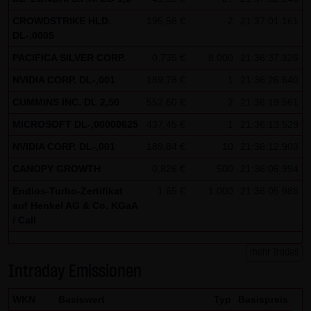
Besucher identifizieren können. In den Cookies dieser
CROWDSTRIKE HLD.
195,58 €
2
21:37:01.161
Seite werden folgende Informationen gespeichert:
DL-,0005
- Ein Hinweis, ob der Besucher bereits unseren
PACIFICA SILVER CORP.
0,735 €
8.000
21:36:37.326
Besonderen Nutzungsbedingungen zugestimmt hat
NVIDIA CORP. DL-,001
189,78 €
1
21:36:26.640
- Alle Informationen zu der Watchlist des Besuchers
CUMMINS INC. DL 2,50
552,60 €
2
21:36:19.561
MICROSOFT DL-,00000625
437,45 €
1
21:36:13.529
NVIDIA CORP. DL-,001
189,84 €
10
21:36:12.903
CANOPY GROWTH
0,826 €
500
21:36:06.994
Endlos-Turbo-Zertifikat
1,65 €
1.000
21:36:05.986
auf Henkel AG & Co. KGaA
/ Call
mehr Trades
Intraday Emissionen
WKN
Basiswert
Typ
Basispreis