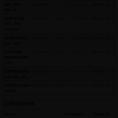
NEL ASA
0,1990 €
- €
0,00 %
234.847
21:36:
Gebrauch ist erlaubt; wobei es dem Benutzer der Webseite
NK-,20
obliegt dafür zu Sorge zu tragen, dass die Informationen
PHOTO-ME
1,3950 €
-0,0400 €
-2,79 %
181.559
21:36:
und Inhalte die er auf seine Systeme herunterlädt auf
INTL PLC
Viren und sonstige zerstörerische Eigenschaften hin
LS-,005
überprüft werden. Links zur Website der LANG & SCHWARZ
80 MILE PLC
0,0080 €
-0,0003 €
-3,03 %
173.100
21:36:
Tradecenter AG & Co. KG sind jederzeit willkommen und
LS -,0001
bedürfen keiner Zustimmung durch die LANG & SCHWARZ
LATROBE
0,0065 €
+0,0010 €
+18,18 %
150.000
21:35:
Tradecenter AG & Co. KG. Die Darstellung dieser Website in
MAGNESIUM
fremden Frames ist nur mit Erlaubnis zulässig.
LTD.
HYBRIGENICS
0,0120 €
+0,0010 €
+9,09 %
150.000
21:35:
(3) Datenschutz
S.A. EO -,01
Durch den Besuch der Website der LANG & SCHWARZ
EUROPLASMA
0,0007 €
-0,0001 €
-12,50 %
150.000
21:35:
Tradecenter AG & Co. KG können Informationen über den
EO 2,5
Zugriff (Datum, Uhrzeit, betrachtete Seite u.a.) auf dem
Server gespeichert werden. Diese Daten gehören nicht zu
Indikationen
den personenbezogenen Daten, sondern sind
Name
Indikation
Vortag %
anonymisiert. Sie werden ausschließlich zu statistischen