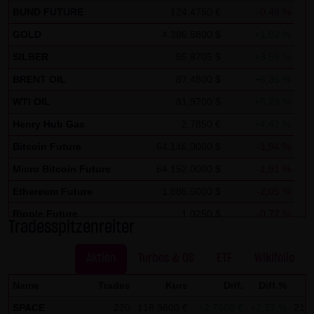
BUND FUTURE
124,4750 €
-0,48 %
Zwecken ausgewertet. Soweit auf der Website
personenbezogene Daten (beispielsweise Name, Anschrift
GOLD
4.386,6800 $
+1,02 %
oder E-Mailadressen) erhoben werden, erfolgt dies,
SILBER
65,8705 $
+3,59 %
soweit möglich, stets auf freiwilliger Basis. Eine
BRENT OIL
87,4800 $
+6,35 %
Weitergabe an Dritte, zu kommerziellen oder
WTI OIL
81,9700 $
+6,29 %
nichtkommerziellen Zwecken, findet nicht statt. Des
Henry Hub Gas
2,7850 €
+4,42 %
Weiteren können Daten auf dem Computer der
Websitenutzer gespeichert werden. Diese Daten nennt
Bitcoin Future
64.146,0000 $
-1,94 %
man "Cookie", die dazu dienen, das Zugriffsverhalten der
Micro Bitcoin Future
64.152,0000 $
-1,91 %
Nutzer zu vereinfachen. Der Nutzer hat jedoch die
Ethereum Future
1.885,5000 $
-2,05 %
Möglichkeit, diese Funktion innerhalb des jeweiligen
Ripple Future
1,0250 $
-0,77 %
Webbrowsers zu deaktivieren. In diesem Fall kann es
Tradesspitzenreiter
Solana Future
76,3000 $
+3,60 %
jedoch zu Einschränkungen der Bedienbarkeit unserer
Aktien
Turbos & OS
ETF
Wikifolio
Website kommen. Die LANG & SCHWARZ Tradecenter AG &
Co. KG weist ausdrücklich darauf hin, dass die
Name
Trades
Kurs
Diff.
Diff.%
Datenübertragung im Internet (z.B. bei der
SPACE
220
118,9800 €
+2,7600 €
+2,37 %
21:3