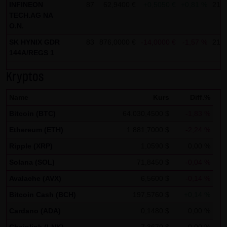
Analytics verwendet sog. „Cookies“, Textdateien, die auf
INFINEON
87
62,9400 €
+0,5050 €
+0,81 %
21:3
Ihrem Computer gespeichert werden und die eine Analyse
TECH.AG NA
O.N.
der Benutzung der Website durch Sie ermöglichen. Die
SK HYNIX GDR
83
876,0000 €
-14,0000 €
-1,57 %
21:3
durch den Cookie erzeugten Informationen über Ihre
144A/REGS 1
Benutzung dieser Website werden in der Regel an einen
Server von Google in den USA übertragen und dort
Kryptos
gespeichert.
Name
Kurs
Diff.%
Im Falle der Aktivierung der IP-Anonymisierung auf dieser
Bitcoin (BTC)
64.030,4500 $
-1,83 %
Webseite, wird Ihre IP-Adresse von Google jedoch
Ethereum (ETH)
1.881,7000 $
-2,24 %
innerhalb von Mitgliedstaaten der Europäischen Union
Ripple (XRP)
1,0590 $
0,00 %
oder in anderen Vertragsstaaten des Abkommens über
den Europäischen Wirtschaftsraum zuvor gekürzt. Nur in
Solana (SOL)
71,8450 $
-0,04 %
Ausnahmefällen wird die volle IP-Adresse an einen Server
Avalache (AVX)
6,5600 $
-0,14 %
von Google in den USA übertragen und dort gekürzt. Im
Bitcoin Cash (BCH)
197,5760 $
+0,14 %
Auftrag des Betreibers dieser Website wird Google diese
Cardano (ADA)
0,1480 $
0,00 %
Informationen benutzen, um Ihre Nutzung der Website