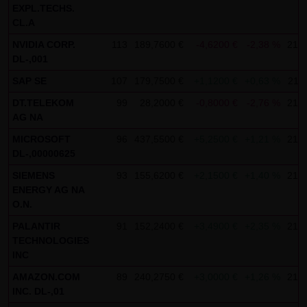
Kommunikation per E-Mail) Sicherheitslücken aufweisen
EXPL.TECHS.
und nicht lückenlos vor dem Zugriff durch Dritte geschützt
CL.A
werden kann. Die Verwendung der Kontaktdaten der LANG
NVIDIA CORP.
113
189,7600 €
-4,6200 €
-2,38 %
21:3
& SCHWARZ Tradecenter AG & Co. KG - insbesondere der
DL-,001
Telefon-/Faxnummern und E-Mailadressen - zur
SAP SE
107
179,7500 €
+1,1200 €
+0,63 %
21:3
gewerblichen Werbung ist ausdrücklich nicht erwünscht,
DT.TELEKOM
99
28,2000 €
-0,8000 €
-2,76 %
21:3
es sei denn die LANG & SCHWARZ Tradecenter AG & Co. KG
AG NA
hatte zuvor seine schriftliche Einwilligung erteilt oder es
MICROSOFT
96
437,5500 €
+5,2500 €
+1,21 %
21:3
besteht bereits ein geschäftlicher Kontakt. Die LANG &
DL-,00000625
SCHWARZ Tradecenter AG & Co. KG und alle auf dieser
SIEMENS
93
155,6200 €
+2,1500 €
+1,40 %
21:3
Website genannten Personen widersprechen hiermit jeder
ENERGY AG NA
O.N.
kommerziellen Verwendung und Weitergabe ihrer Daten.
PALANTIR
91
152,2400 €
+3,4900 €
+2,35 %
21:3
Datenschutzerklärung für die Nutzung von Google
TECHNOLOGIES
Analytics:
INC
Diese Website benutzt Google Analytics, einen
AMAZON.COM
89
240,2750 €
+3,0000 €
+1,26 %
21:3
Webanalysedienst der Google Inc. („Google“). Google
INC. DL-,01