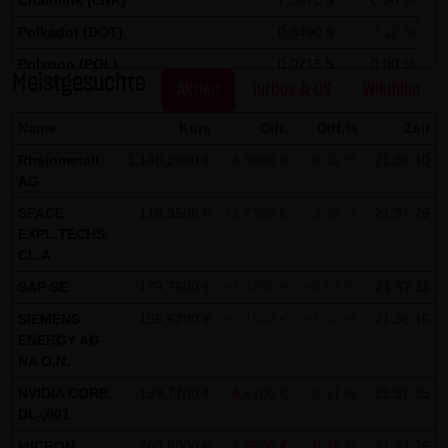
Chainlink (LNK)
7,3670 $
0,00 %
auszuwerten, um Reports über die Websiteaktivitäten
zusammenzustellen und um weitere mit der
Polkadot (DOT)
0,8490 $
-0,12 %
Websitenutzung und der Internetnutzung verbundene
Polygon (POL)
0,0715 $
0,00 %
Meistgesuchte
Dienstleistungen gegenüber dem Websitebetreiber zu
Aktien
Turbos & OS
Wikifolio
Stellar Lumen (XLM)
0,1750 $
0,00 %
erbringenDie im Rahmen von Google Analytics von Ihrem
Name
Kurs
Diff.
Diff.%
Zeit
Browser übermittelte IP-Adresse wird nicht mit anderen
Rheinmetall
1.140,2000 €
-4,8000 €
-0,42 %
21:36:10
Daten von Google zusammengeführt.
AG
Sie können die Speicherung der Cookies durch eine
SPACE
118,9500 €
+2,7300 €
+2,35 %
21:37:26
EXPL.TECHS.
entsprechende Einstellung Ihrer Browser-Software
CL.A
verhindern; wir weisen Sie jedoch darauf hin, dass Sie in
SAP SE
179,7500 €
+1,1200 €
+0,63 %
21:37:11
diesem Fall gegebenenfalls nicht sämtliche Funktionen
dieser Website vollumfänglich werden nutzen können. Sie
SIEMENS
155,6200 €
+2,1500 €
+1,40 %
21:36:16
ENERGY AG
können darüber hinaus die Erfassung der durch das
NA O.N.
Cookie erzeugten und auf Ihre Nutzung der Website
NVIDIA CORP.
189,7700 €
-4,6100 €
-2,37 %
21:37:25
bezogenen Daten (inkl. Ihrer IP-Adresse) an Google sowie
DL-,001
die Verarbeitung dieser Daten durch Google verhindern,
MICRON
760,8000 €
-3,5500 €
-0,46 %
21:37:26