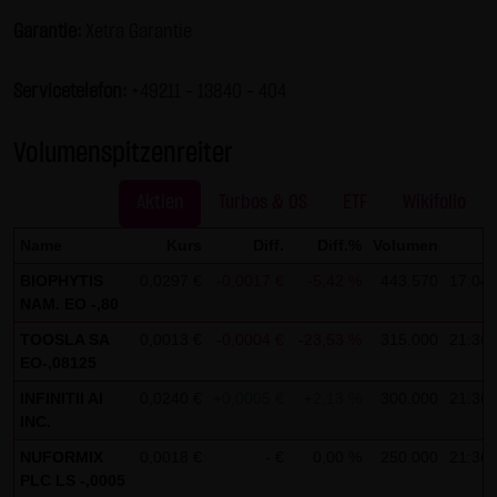
Gesundheit bleibt hiervon unberührt.
Garantie:
Xetra Garantie
(2) Urheberrecht
Servicetelefon:
+49211 - 13840 – 404
Die auf dieser Website veröffentlichten Inhalte und Werke
sind urheberrechtlich geschützt. Jede vom deutschen
Volumenspitzenreiter
Urheberrecht nicht zugelassene Verwertung bedarf der
vorherigen schriftlichen Zustimmung des jeweiligen
Aktien
Turbos & OS
ETF
Wikifolio
Autors oder Urhebers. Dies gilt insbesondere für
Name
Kurs
Diff.
Diff.%
Volumen
Ze
Vervielfältigung, Bearbeitung, Übersetzung,
Einspeicherung, Verarbeitung bzw. Wiedergabe von
BIOPHYTIS
0,0297 €
-0,0017 €
-5,42 %
443.570
17:04:
NAM. EO -,80
Inhalten in Datenbanken oder anderen elektronischen
Medien und Systemen. Inhalte und Beiträge Dritter sind
TOOSLA SA
0,0013 €
-0,0004 €
-23,53 %
315.000
21:36:
EO-,08125
dabei als solche gekennzeichnet. Die unerlaubte
Vervielfältigung oder Weitergabe einzelner Inhalte oder
INFINITII AI
0,0240 €
+0,0005 €
+2,13 %
300.000
21:36:
INC.
kompletter Seiten ist nicht gestattet und strafbar.
NUFORMIX
0,0018 €
- €
0,00 %
250.000
21:36:
Lediglich die Herstellung von Kopien und Downloads für
PLC LS -,0005
den persönlichen, privaten und nicht kommerziellen