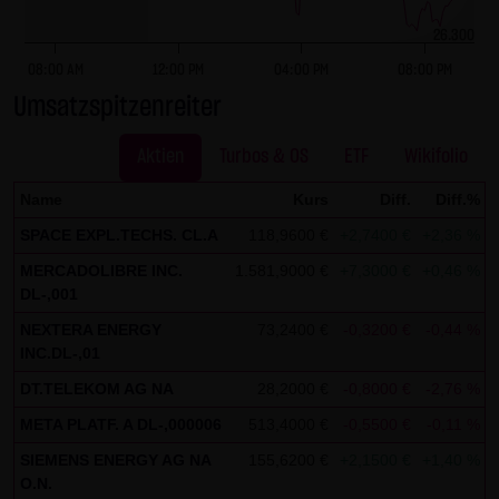
dieser externen Links ist für die LANG & SCHWARZ
26.300
Tradecenter AG & Co. KG ohne konkrete Hinweise auf
Rechtsverstöße nicht zumutbar. Bei Kenntnis von
08:00 AM
12:00 PM
04:00 PM
08:00 PM
Rechtsverstößen werden jedoch derartige externe Links
Umsatzspitzenreiter
unverzüglich gelöscht.
Aktien
Turbos & OS
ETF
Wikifolio
Kein Vertragsverhältnis:
Name
Kurs
Diff.
Diff.%
Mit der Nutzung der Website der LANG & SCHWARZ
SPACE EXPL.TECHS. CL.A
118,9600 €
+2,7400 €
+2,36 %
4
Tradecenter AG & Co. KG kommt keinerlei
Vertragsverhältnis zwischen dem Nutzer und der LANG &
MERCADOLIBRE INC.
1.581,9000 €
+7,3000 €
+0,46 %
2
DL-,001
SCHWARZ Tradecenter AG & Co. KG zustande. Insofern
ergeben sich auch keinerlei vertragliche oder
NEXTERA ENERGY
73,2400 €
-0,3200 €
-0,44 %
2
INC.DL-,01
quasivertragliche Ansprüche gegen die LANG & SCHWARZ
Tradecenter AG & Co. KG. Für den Fall, dass die Nutzung
DT.TELEKOM AG NA
28,2000 €
-0,8000 €
-2,76 %
1
der Website doch zu einem Vertragsverhältnis führen
META PLATF. A DL-,000006
513,4000 €
-0,5500 €
-0,11 %
1
sollte, gilt rein vorsorglich nachfolgende
SIEMENS ENERGY AG NA
155,6200 €
+2,1500 €
+1,40 %
1
Haftungsbeschränkung: Die LANG & SCHWARZ Tradecenter
O.N.