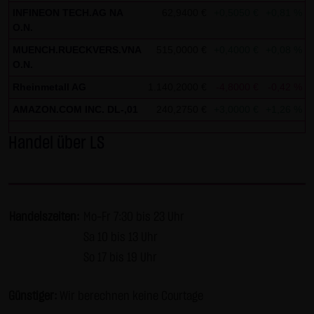
AG & Co. KG haftet für Vorsatz und grobe Fahrlässigkeit
INFINEON TECH.AG NA
62,9400 €
+0,5050 €
+0,81 %
1
sowie bei Verletzung einer wesentlichen Vertragspflicht
O.N.
(Kardinalpflicht). Die LANG & SCHWARZ Tradecenter AG &
MUENCH.RUECKVERS.VNA
515,0000 €
+0,4000 €
+0,08 %
1
Co. KG haftet unter Begrenzung auf Ersatz des bei
O.N.
Vertragsschluss vorhersehbaren vertragstypischen
Rheinmetall AG
1.140,2000 €
-4,8000 €
-0,42 %
1
Schadens für solche Schäden, die auf einer leicht
AMAZON.COM INC. DL-,01
240,2750 €
+3,0000 €
+1,26 %
fahrlässigen Verletzung von Kardinalpflichten durch ihn
oder eines seiner gesetzlichen Vertreter oder
Handel über LS
Erfüllungsgehilfen beruhen. Bei leicht fahrlässiger
Verletzung von Nebenpflichten, die keine
Kardinalpflichten sind, haftet die LANG & SCHWARZ
Tradecenter AG & Co. KG nicht. Die Haftung für Schäden,
Handelszeiten:
Mo-Fr 7:30 bis 23 Uhr
die in den Schutzbereich einer von der LANG & SCHWARZ
Sa 10 bis 13 Uhr
Tradecenter AG & Co. KG gegebenen Garantie oder
So 17 bis 19 Uhr
Zusicherung fallen, sowie die Haftung für Ansprüche
aufgrund des Produkthaftungsgesetzes und Schäden aus
Günstiger:
Wir berechnen keine Courtage
der Verletzung des Lebens, des Körpers oder der