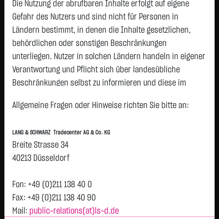
-,01
Die Nutzung der abrufbaren Inhalte erfolgt auf eigene
ADIDAS AG
166,9750 €
+2,7000 €
+1,64 %
21:34:29
Gefahr des Nutzers und sind nicht für Personen in
P
Ländern bestimmt, in denen die Inhalte gesetzlichen,
SCOUT24 SE NA
75,5500 €
+1,1250 €
+1,51 %
21:35:32
P
O.N.
behördlichen oder sonstigen Beschränkungen
unterliegen. Nutzer in solchen Ländern handeln in eigener
SIEMENS
155,6200 €
+2,1500 €
+1,40 %
21:36:16
P
ENERGY AG NA
Verantwortung und Pflicht sich über landesübliche
O.N.
Beschränkungen selbst zu informieren und diese im
DAIMLER TRUCK
47,1750 €
+0,6150 €
+1,32 %
21:34:07
P
erforderlichen Umfang zu beachten. Namentlich
HLDG JGE NA
Allgemeine Fragen oder Hinweise richten Sie bitte an:
gekennzeichnete Beiträge geben die Meinung des
BAYER AG O.N.
49,1750 €
-0,7000 €
-1,40 %
21:35:44
P
jeweiligen Autors und nicht immer die Meinung der LANG &
LANG & SCHWARZ Tradecenter AG & Co. KG
SCHWARZ Tradecenter AG & Co. KG wieder.
HENKEL KGAA
78,7900 €
-1,1900 €
-1,49 %
21:36:33
P
Breite Strasse 34
VZO O.N.
Verfügbarkeit der Website:
40213 Düsseldorf
VOLKSWAGEN
75,2600 €
-1,1600 €
-1,52 %
21:36:33
P
Die Lang & Schwarz TradeCenter AG & Co. KG wird sich
AG
VORZUGSAKTIEN
bemühen, den Dienst möglichst unterbrechungsfrei zum
Fon: +49 (0)211 138 40 0
Abruf anzubieten. Auch bei aller Sorgfalt können aber
Fax: +49 (0)211 138 40 90
BEIERSDORF AG
79,4500 €
-1,6100 €
-1,99 %
21:35:08
P
O.N.
Ausfallzeiten nicht ausgeschlossen werden. Die LANG &
Mail:
public-relations(at)ls-d.de