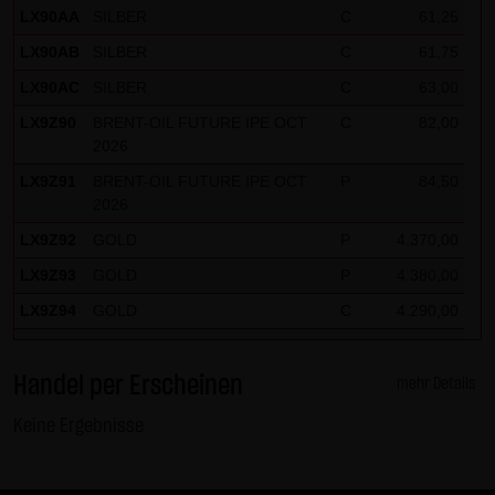
LX90AA
SILBER
C
61,25
LX90AB
SILBER
C
61,75
LX90AC
SILBER
C
63,00
LX9Z90
BRENT-OIL FUTURE IPE OCT
C
82,00
2026
LX9Z91
BRENT-OIL FUTURE IPE OCT
P
84,50
2026
LX9Z92
GOLD
P
4.370,00
LX9Z93
GOLD
P
4.380,00
LX9Z94
GOLD
C
4.290,00
LX9Z95
GOLD
C
4.280,00
Handel per Erscheinen
LX9Z96
GOLD
C
4.320,00
mehr Details
LX9Z97
GOLD
C
4.300,00
Keine Ergebnisse
LX9Z98
GOLD
C
4.310,00
LX9Z99
SILBER
C
63,50