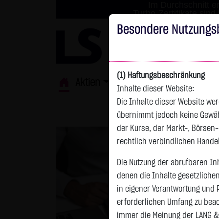
Im Durchschnitt er
Turbo-Zertifikate sind
Besondere Nutzungs
(1) Haftungsbeschränkung
Aktien
ETFs
Derivate
Fond
Inhalte dieser Website:
Die Inhalte dieser Website wer
übernimmt jedoch keine Gewähr 
der Kurse, der Markt-, Börsen
rechtlich verbindlichen Hand
Die Nutzung der abrufbaren Inh
denen die Inhalte gesetzliche
in eigener Verantwortung und 
erforderlichen Umfang zu beac
immer die Meinung der LANG &