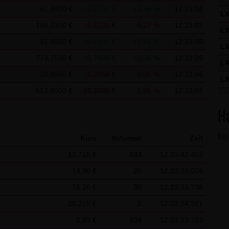
ausdrücklich darauf hingewiesen. In diesem Falle gelten im jeweil
61,9800 €
+2,0700 €
+3,46 %
12:23:04
L
190,2300 €
-0,5200 €
-0,27 %
12:23:02
L
ite verwendeten Cookies
51,8650 €
+0,7200 €
+1,41 %
12:23:05
L
aten in den Cookies, anhand derer wir Besucher oder wiederkehre
773,7500 €
+2,7500 €
+0,36 %
12:23:09
L
 Seite werden folgende Informationen gespeichert:
28,8650 €
-0,2850 €
-0,98 %
12:22:46
L
er bereits unseren Besonderen Nutzungsbedingungen zugestimmt h
512,8000 €
-10,2000 €
-1,95 %
12:23:07
tchlist des Besuchers
L
L
H
L
Ke
Kurs
Volumen
Zeit
L
12,715 €
693
12:23:42.452
L
14,90 €
20
12:23:39.028
L
16,28 €
30
12:23:33.738
L
26,215 €
2
12:23:24.381
L
0,89 €
494
12:23:23.253
L