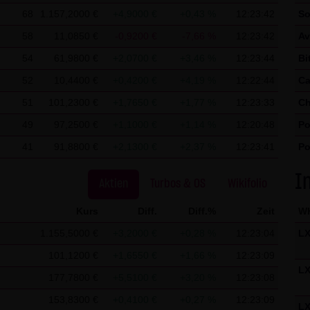
en, um Reports über die Websiteaktivitäten zusammenzustellen u
68
1.157,2000 €
+4,9000 €
+0,43 %
12:23:42
So
netnutzung verbundene Dienstleistungen gegenüber dem Websitebe
58
11,0850 €
-0,9200 €
-7,66 %
12:23:42
Av
on Ihrem Browser übermittelte IP-Adresse wird nicht mit andere
54
61,9800 €
+2,0700 €
+3,46 %
12:23:44
Bi
52
10,4400 €
+0,4200 €
+4,19 %
12:22:44
Ca
r Cookies durch eine entsprechende Einstellung Ihrer Browser-So
51
101,2300 €
+1,7650 €
+1,77 %
12:23:33
Ch
e in diesem Fall gegebenenfalls nicht sämtliche Funktionen dieser
49
97,2500 €
+1,1000 €
+1,14 %
12:20:48
Po
nen darüber hinaus die Erfassung der durch das Cookie erzeugte
41
91,8800 €
+2,1300 €
+2,37 %
12:23:41
Po
. Ihrer IP-Adresse) an Google sowie die Verarbeitung dieser Date
St
licken:
Google Analytics Opt-Out
I
Aktien
Turbos & OS
Wikifolio
chutz finden Sie
hier
.
Kurs
Diff.
Diff.%
Zeit
W
1.155,5000 €
+3,2000 €
+0,28 %
12:23:04
L
ßgebliche Recht der Bundesrepublik Deutschland.
101,1200 €
+1,6550 €
+1,66 %
12:23:09
L
gungen
177,7800 €
+5,5100 €
+3,20 %
12:23:08
für einzelne Nutzungen dieser Website von den vorgenannten Pun
153,8300 €
+0,4100 €
+0,27 %
12:23:09
L