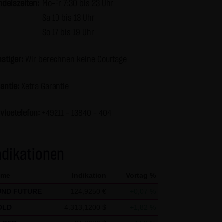
ndelszeiten:
Mo-Fr 7:30 bis 23 Uhr
r Seiten ist nicht gestattet
Sa 10 bis 13 Uhr
en und nicht kommerziellen
So 17 bis 19 Uhr
s die Informationen und Inhalte
berprüft werden. Links zur
stiger:
Wir berechnen keine Courtage
keiner Zustimmung durch die
ur mit Erlaubnis zulässig.
antie:
Xetra Garantie
vicetelefon:
+49211 - 13840 – 404
en über den Zugriff (Datum,
 zu den personenbezogenen
tet. Soweit auf der Website
ndikationen
erfolgt dies, soweit möglich,
 Zwecken, findet nicht statt.
ame
Indikation
Vortag %
en nennt man "Cookie", die
UND FUTURE
124,9250 €
+0,07 %
keit, diese Funktion innerhalb
 der Bedienbarkeit unserer
OLD
4.313,1200 $
+1,82 %
ass die Datenübertragung im