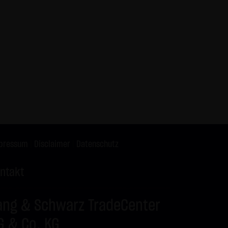
X9ZRW
DAX
C
26.150,00
X9ZRX
BUND FUTURE SEP
P
125,50
2026
X9ZRY
BRENT-OIL FUTURE
C
82,00
IPE OCT 2026
X9ZRZ
BRENT-OIL FUTURE
C
80,00
IPE OCT 2026
X9ZSA
SILBER
C
62,00
X9ZSB
SILBER
C
63,00
pressum
|
Disclaimer
|
Datenschutz
ntakt
ang & Schwarz TradeCenter
G & Co. KG