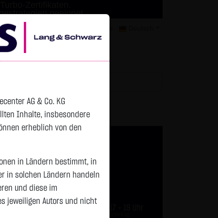
Turbo-Zertifikaten.
agestrategien geeignet.
mer
Kontakt
Datenschutz
Karriere
Deutsch
tchlist
decenter AG & Co. KG
ellten Inhalte, insbesondere
können erheblich von den
sonen in Ländern bestimmt, in
er in solchen Ländern handeln
eren und diese im
 jeweiligen Autors und nicht