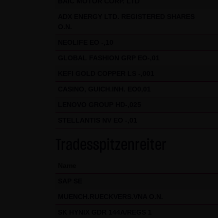
BAIC MOTOR CORP. LTD
Internet (z.B. bei der Kommuni
ADX ENERGY LTD. REGISTERED SHARES
geschützt werden kann. Die V
O.N.
Telefon-/Faxnummern und E-Mai
NEOLIFE EO -,10
& SCHWARZ Tradecenter AG & Co.
GLOBAL FASHION GRP EO-,01
geschäftlicher Kontakt. Die L
KEFI GOLD COPPER LS -,001
widersprechen hiermit jeder 
CASINO, GUICH.INH. EO0,01
Datenschutzerklärung für die N
LENOVO GROUP HD-,025
Diese Website benutzt Google 
STELLANTIS NV EO -,01
„Cookies“, Textdateien, die a
ermöglichen. Die durch den Co
Tradesspitzenreiter
Server von Google in den USA 
Name
Im Falle der Aktivierung der 
SAP SE
Mitgliedstaaten der Europäis
MUENCH.RUECKVERS.VNA O.N.
Wirtschaftsraum zuvor gekürzt
übertragen und dort gekürzt. 
SK HYNIX GDR 144A/REGS 1