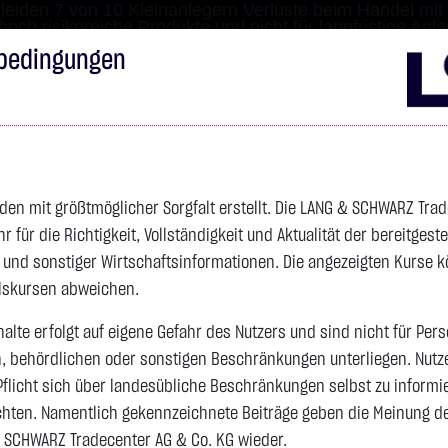
leiden 7 von 10 Kleinanlegern Verluste beim Handel mit 
 hoch risikoreiche Produkte und nicht für langfristige Anl
bedingungen
Impressum
Disclai
s
Anleihen
Zertifikate
wikifolio
Service
Wa
den mit größtmöglicher Sorgfalt erstellt. Die LANG & SCHWARZ Tra
für die Richtigkeit, Vollständigkeit und Aktualität der bereitgest
- und sonstiger Wirtschaftsinformationen. Die angezeigten Kurse 
elskursen abweichen.
alte erfolgt auf eigene Gefahr des Nutzers und sind nicht für Per
n, behördlichen oder sonstigen Beschränkungen unterliegen. Nutz
Pflicht sich über landesübliche Beschränkungen selbst zu informi
hten. Namentlich gekennzeichnete Beiträge geben die Meinung des
 SCHWARZ Tradecenter AG & Co. KG wieder.