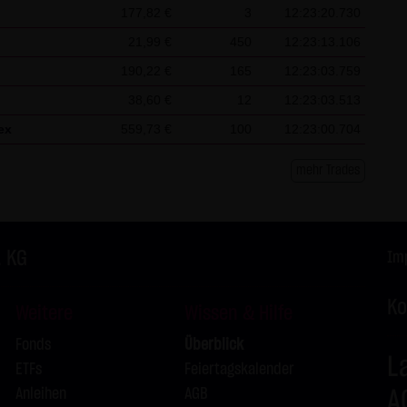
177,82 €
3
12:23:20.730
L
21,99 €
450
12:23:13.106
L
190,22 €
165
12:23:03.759
38,60 €
12
12:23:03.513
L
ex
559,73 €
100
12:23:00.704
L
mehr Trades
L
L
. KG
Im
Ko
Weitere
Wissen & Hilfe
Fonds
Überblick
L
ETFs
Feiertagskalender
Anleihen
AGB
A