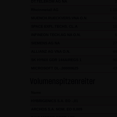
DT.TELEKOM AG NA
2
gekennzeichnet. Die unerlaubte
Rheinmetall AG
1.15
und strafbar. Lediglich die H
MUENCH.RUECKVERS.VNA O.N.
51
Gebrauch ist erlaubt; wobei es
SPACE EXPL.TECHS. CL.A
10
die er auf seine Systeme herun
Website der LANG & SCHWARZ T
INFINEON TECH.AG NA O.N.
6
LANG & SCHWARZ Tradecenter AG 
SIEMENS AG NA
27
ALLIANZ AG VNA O.N.
44
(3) Datenschutz
Durch den Besuch der Website
SK HYNIX GDR 144A/REGS 1
90
Uhrzeit, betrachtete Seite u.
MICROSOFT DL-,00000625
43
Daten, sondern sind anonymisi
Volumenspitzenreiter
personenbezogene Daten (beisp
stets auf freiwilliger Basis. E
Name
Des Weiteren können Daten au
HYBRIGENICS S.A. EO -,01
dazu dienen, das Zugriffsverha
des jeweiligen Webbrowsers zu
ARCHOS S.A. NOM. EO 0,009
Website kommen. Die LANG & S