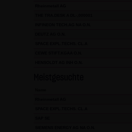
Nutzung der Website auszuwert
Rheinmetall AG
Websitenutzung und der Inter
THE TRA.DESK A DL-,000001
Rahmen von Google Analytics v
INFINEON TECH.AG NA O.N.
zusammengeführt.
DEUTZ AG O.N.
Sie können die Speicherung de
SPACE EXPL.TECHS. CL.A
Sie jedoch darauf hin, dass Si
CEWE STIFT.KGAA O.N.
werden nutzen können. Sie kön
HENSOLDT AG INH O.N.
Website bezogenen Daten (inkl
indem sie auf folgenden Link k
Meistgesuchte
Alle Informationen zum Datens
Name
(4) Anwendbares Recht
Rheinmetall AG
Es gilt ausschließlich das ma
SPACE EXPL.TECHS. CL.A
(5) Besondere Nutzungsbedin
SAP SE
Soweit besondere Bedingungen 
SIEMENS ENERGY AG NA O.N.