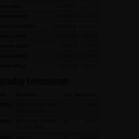
nd um weitere mit der
lana (SOL)
71,8770 $
-0,07 %
treiber zu erbringenDie im
alache (AVX)
6,5690 $
+0,27 %
n Daten von Google
tcoin Cash (BCH)
197,3890 $
+0,13 %
rdano (ADA)
0,1480 $
0,00 %
ftware verhindern; wir weisen
ainlink (LNK)
7,3680 $
-0,08 %
 Website vollumfänglich
lkadot (DOT)
0,8500 $
0,00 %
n und auf Ihre Nutzung der
lygon (POL)
0,0715 $
0,00 %
n durch Google verhindern,
ellar Lumen (XLM)
0,1750 $
0,00 %
ntraday Emissionen
KN
Basiswert
Typ
Basispreis
X9ZR0
BRENT-OIL FUTURE
C
83,00
IPE OCT 2026
X9ZR1
BRENT-OIL FUTURE
C
81,00
IPE OCT 2026
kten (1) bis (4) abweichen,
X9ZR2
GOLD
C
4.210,00