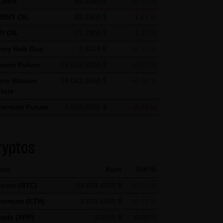
LBER
64,3080 $
+4,52 %
s vor dem Zugriff durch Dritte
ENT OIL
82,1900 $
-1,61 %
& Co. KG - insbesondere der
I OIL
77,1900 $
-1,37 %
wünscht, es sei denn die LANG
nry Hub Gas
2,6410 €
+0,30 %
teht bereits ein
tcoin Future
65.058,5000 $
-0,50 %
te genannten Personen
cro Bitcoin
65.043,0000 $
+0,36 %
ture
hereum Future
1.919,0000 $
-0,39 %
gle Analytics verwendet sog.
pple Future
1,0390 $
-0,10 %
enutzung der Website durch Sie
lana Future
73,5570 $
+0,16 %
 werden in der Regel an einen
ryptos
ame
Kurs
Diff.%
Google jedoch innerhalb von
tcoin (BTC)
64.829,4000 $
+0,64 %
 den Europäischen
hereum (ETH)
1.915,5500 $
+0,43 %
 von Google in den USA
mationen benutzen, um Ihre
pple (XRP)
1,0590 $
0,00 %