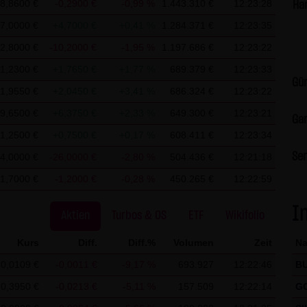
8,8600 €
-0,2900 €
-0,99 %
1.443.310 €
12:23:28
Ha
 Vervielfältigung oder Weitergabe einzelner Inhalte oder komplette
7,0000 €
+4,7000 €
+0,41 %
1.284.371 €
12:23:35
erstellung von Kopien und Downloads für den persönlichen, privat
2,8000 €
-10,2000 €
-1,95 %
1.197.686 €
12:23:22
 dem Benutzer der Webseite obliegt dafür zu Sorge zu tragen, das
1,2300 €
+1,7650 €
+1,77 %
689.379 €
12:23:33
terlädt auf Viren und sonstige zerstörerische Eigenschaften hin ü
Gün
radecenter AG & Co. KG sind jederzeit willkommen und bedürfen 
1,9550 €
+2,0450 €
+3,41 %
686.324 €
12:23:22
& Co. KG. Die Darstellung dieser Website in fremden Frames ist n
9,6500 €
+6,3750 €
+2,33 %
649.300 €
12:23:21
Gar
1,2500 €
+0,7500 €
+0,17 %
608.411 €
12:23:34
Ser
 der LANG & SCHWARZ Tradecenter AG & Co. KG können Information
4,0000 €
-26,0000 €
-2,80 %
504.436 €
12:21:18
a.) auf dem Server gespeichert werden. Diese Daten gehören nicht
1,7000 €
-1,2000 €
-0,28 %
450.265 €
12:22:59
ert. Sie werden ausschließlich zu statistischen Zwecken ausgewer
I
ielsweise Name, Anschrift oder E-Mailadressen) erhoben werden, 
Aktien
Turbos & OS
ETF
Wikifolio
ine Weitergabe an Dritte, zu kommerziellen oder nichtkommerziellen
Kurs
Diff.
Diff.%
Volumen
Zeit
N
f dem Computer der Websitenutzer gespeichert werden. Diese Dat
0,0109 €
-0,0011 €
-9,17 %
693.927
12:22:46
B
lten der Nutzer zu vereinfachen. Der Nutzer hat jedoch die Möglich
 deaktivieren. In diesem Fall kann es jedoch zu Einschränkungen
0,3950 €
-0,0213 €
-5,11 %
157.509
12:22:14
G
CHWARZ Tradecenter AG & Co. KG weist ausdrücklich darauf hin, d