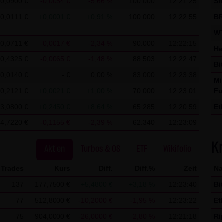
0,0900 €
-0,0054 €
-5,66 %
100.000
12:21:25
SI
kation per E-Mail) Sicherheitslücken aufweisen und nicht lückenlo
0,0111 €
+0,0001 €
+0,91 %
100.000
12:22:55
BR
erwendung der Kontaktdaten der LANG & SCHWARZ Tradecenter AG 
WT
ladressen - zur gewerblichen Werbung ist ausdrücklich nicht er
0,0711 €
-0,0017 €
-2,34 %
90.000
12:22:15
He
 KG hatte zuvor seine schriftliche Einwilligung erteilt oder es bes
0,4325 €
-0,0065 €
-1,48 %
88.503
12:22:47
Bi
ANG & SCHWARZ Tradecenter AG & Co. KG und alle auf dieser Websi
0,0140 €
- €
0,00 %
83.000
12:23:38
kommerziellen Verwendung und Weitergabe ihrer Daten.
Mi
0,2121 €
+0,0021 €
+1,00 %
70.000
12:23:01
Fu
utzung von Google Analytics:
3,0800 €
+0,2450 €
+8,64 %
65.285
12:20:59
Et
Analytics, einen Webanalysedienst der Google Inc. („Google“). Goo
4,7220 €
-0,1155 €
-2,39 %
62.340
12:23:09
Ri
uf Ihrem Computer gespeichert werden und die eine Analyse der B
So
okie erzeugten Informationen über Ihre Benutzung dieser Website
K
Aktien
Turbos & OS
ETF
Wikifolio
übertragen und dort gespeichert.
Trades
Kurs
Diff.
Diff.%
Zeit
N
IP-Anonymisierung auf dieser Webseite, wird Ihre IP-Adresse von 
137
177,7500 €
+5,4800 €
+3,18 %
12:23:40
Bi
chen Union oder in anderen Vertragsstaaten des Abkommens über
77
512,8000 €
-10,2000 €
-1,95 %
12:23:22
Et
. Nur in Ausnahmefällen wird die volle IP-Adresse an einen Server
Im Auftrag des Betreibers dieser Website wird Google diese Infor
75
904,0000 €
-26,0000 €
-2,80 %
12:21:18
Ri