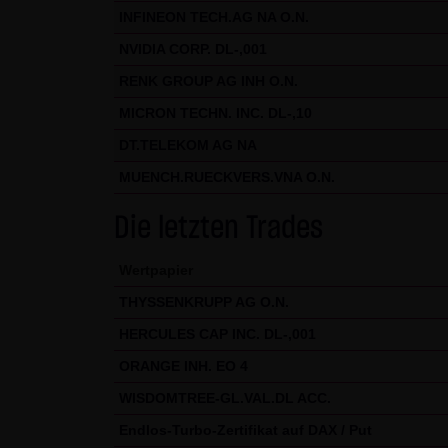
wird an entsprechender Stelle 
INFINEON TECH.AG NA O.N.
Nutzungsbedingungen.
NVIDIA CORP. DL-,001
Hinweise zu den von dieser Se
RENK GROUP AG INH O.N.
Diese Seite verwendet keine D
MICRON TECHN. INC. DL-,10
können. In den Cookies dieser
DT.TELEKOM AG NA
- Ein Hinweis, ob der Besuch
MUENCH.RUECKVERS.VNA O.N.
- Alle Informationen zu der Wa
Die letzten Trades
Wertpapier
THYSSENKRUPP AG O.N.
HERCULES CAP INC. DL-,001
ORANGE INH. EO 4
WISDOMTREE-GL.VAL.DL ACC.
Endlos-Turbo-Zertifikat auf DAX / Put