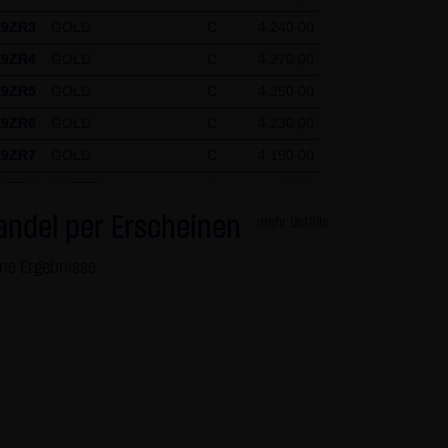
igen Einzelfall die besonderen
X9ZR3
GOLD
C
4.240,00
X9ZR4
GOLD
C
4.270,00
X9ZR5
GOLD
C
4.250,00
nde Besucher identifizieren
X9ZR6
GOLD
C
4.230,00
X9ZR7
GOLD
C
4.190,00
at
X9ZR8
SILBER
C
62,50
X9ZR9
SILBER
C
61,50
andel per Erscheinen
mehr Details
X9ZRP
DAX
C
26.125,00
ine Ergebnisse
X9ZRQ
DAX
C
24.675,00
X9ZRR
DAX
C
26.100,00
X9ZRS
DAX
C
25.525,00
X9ZRT
DAX
C
25.575,00
X9ZRU
DAX
C
26.175,00
X9ZRV
DAX
C
25.550,00