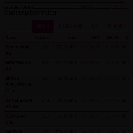
Kommunikation per E-Mail) Sicherheitslücken aufweisen
Ripple Future
1,0400 $
-3,17 %
und nicht lückenlos vor dem Zugriff durch Dritte geschützt
Tradesspitzenreiter
Solana Future
73,4400 $
-1,49 %
werden kann. Die Verwendung der Kontaktdaten der LANG
& SCHWARZ Tradecenter AG & Co. KG - insbesondere der
Aktien
Turbos & OS
ETF
Wikifolio
Telefon-/Faxnummern und E-Mailadressen - zur
Name
Trades
Kurs
Diff.
Diff.%
Zei
gewerblichen Werbung ist ausdrücklich nicht erwünscht,
Rheinmetall
267
1.152,3000 €
-60,5000 €
-4,99 %
06.08
es sei denn die LANG & SCHWARZ Tradecenter AG & Co. KG
AG
hatte zuvor seine schriftliche Einwilligung erteilt oder es
SIEMENS AG
232
273,2750 €
-12,9250 €
-4,52 %
06.08
besteht bereits ein geschäftlicher Kontakt. Die LANG &
NA
SCHWARZ Tradecenter AG & Co. KG und alle auf dieser
SPACE
195
99,4650 €
+5,2000 €
+5,52 %
06.08
Website genannten Personen widersprechen hiermit jeder
EXPL.TECHS.
kommerziellen Verwendung und Weitergabe ihrer Daten.
CL.A
DT.TELEKOM
140
29,1500 €
+1,6600 €
+6,04 %
06.08
Datenschutzerklärung für die Nutzung von Google
AG NA
Analytics:
DEUTZ AG
125
10,0200 €
+0,2500 €
+2,56 %
06.08
Diese Website benutzt Google Analytics, einen
O.N.
Webanalysedienst der Google Inc. („Google“). Google
MICRON
107
771,0000 €
-8,4500 €
-1,08 %
06.08