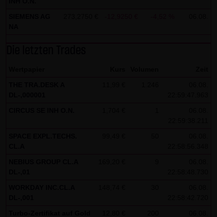
INH O.N.
Besucher identifizieren können. In den Cookies dieser
SIEMENS AG
273,2750 €
-12,9250 €
-4,52 %
06.08.
Seite werden folgende Informationen gespeichert:
NA
- Ein Hinweis, ob der Besucher bereits unseren
Die letzten Trades
Besonderen Nutzungsbedingungen zugestimmt hat
- Alle Informationen zu der Watchlist des Besuchers
Wertpapier
Kurs
Volumen
Zeit
THE TRA.DESK A
11,99 €
1.246
06.08.
DL-,000001
22:59:47.963
CIRCUS SE INH O.N.
1,704 €
1
06.08.
22:59:38.211
SPACE EXPL.TECHS.
99,49 €
50
06.08.
CL.A
22:58:56.348
NEBIUS GROUP CL.A
169,20 €
9
06.08.
DL-,01
22:58:48.730
WORKDAY INC.CL.A
148,74 €
30
06.08.
DL-,001
22:58:42.720
Turbo-Zertifikat auf Gold
12,80 €
200
06.08.