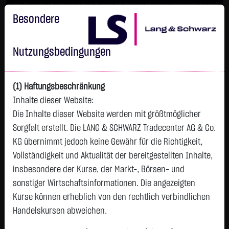
Im Durchschnitt erleiden 7 von 10 Kleinanlegern Verluste beim
Handel mit Turbo-Zertifikaten.
Besondere
Turbo-Zertifikate sind hoch risikoreiche Produkte und nicht für
langfristige Anlagestrategien geeignet.
Nutzungsbedingungen
(1) Haftungsbeschränkung
Inhalte dieser Website:
Die Inhalte dieser Website werden mit größtmöglicher
Sorgfalt erstellt. Die LANG & SCHWARZ Tradecenter AG & Co.
KG übernimmt jedoch keine Gewähr für die Richtigkeit,
Vollständigkeit und Aktualität der bereitgestellten Inhalte,
Tops & Flops
insbesondere der Kurse, der Markt-, Börsen- und
DAX
Europa
USA
Deutschland
Asien
sonstiger Wirtschaftsinformationen. Die angezeigten
Kurse können erheblich von den rechtlich verbindlichen
Name
Kurs
Diff.
Diff.%
Zeit
Handelskursen abweichen.
DT.TELEKOM
29,1500 €
+1,6600 €
+6,04 %
06.08.
P