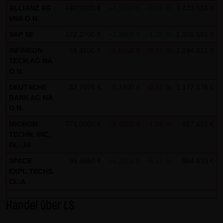
AG & Co. KG haftet für Vorsatz und grobe Fahrlässigkeit
ALLIANZ AG
440,5000 €
+4,1500 €
+0,95 %
1.433.634 €
0
sowie bei Verletzung einer wesentlichen Vertragspflicht
VNA O.N.
(Kardinalpflicht). Die LANG & SCHWARZ Tradecenter AG &
SAP SE
172,2700 €
+2,3000 €
+1,35 %
1.336.501 €
0
Co. KG haftet unter Begrenzung auf Ersatz des bei
INFINEON
59,9100 €
-0,5850 €
-0,97 %
1.244.821 €
0
Vertragsschluss vorhersehbaren vertragstypischen
TECH.AG NA
Schadens für solche Schäden, die auf einer leicht
O.N.
fahrlässigen Verletzung von Kardinalpflichten durch ihn
DEUTSCHE
32,7075 €
-0,1900 €
-0,58 %
1.177.576 €
0
BANK AG NA
oder eines seiner gesetzlichen Vertreter oder
O.N.
Erfüllungsgehilfen beruhen. Bei leicht fahrlässiger
MICRON
771,0000 €
-8,4500 €
-1,08 %
997.432 €
0
Verletzung von Nebenpflichten, die keine
TECHN. INC.
Kardinalpflichten sind, haftet die LANG & SCHWARZ
DL-,10
Tradecenter AG & Co. KG nicht. Die Haftung für Schäden,
SPACE
99,4650 €
+5,2000 €
+5,52 %
964.633 €
0
die in den Schutzbereich einer von der LANG & SCHWARZ
EXPL.TECHS.
Tradecenter AG & Co. KG gegebenen Garantie oder
CL.A
Zusicherung fallen, sowie die Haftung für Ansprüche
Handel über LS
aufgrund des Produkthaftungsgesetzes und Schäden aus
der Verletzung des Lebens, des Körpers oder der