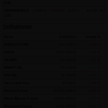
O.N.
Zwecken ausgewertet. Soweit auf der Website
DRONESHIELD
1,3333 €
-0,0933 €
-6,54 %
82.268
06.08
personenbezogene Daten (beispielsweise Name, Anschrift
LTD
oder E-Mailadressen) erhoben werden, erfolgt dies,
soweit möglich, stets auf freiwilliger Basis. Eine
Indikationen
Weitergabe an Dritte, zu kommerziellen oder
Name
Indikation
Vortag %
nichtkommerziellen Zwecken, findet nicht statt. Des
Weiteren können Daten auf dem Computer der
BUND FUTURE
124,8350 €
-0,33 %
Websitenutzer gespeichert werden. Diese Daten nennt
GOLD
4.235,8200 $
-0,27 %
man "Cookie", die dazu dienen, das Zugriffsverhalten der
SILBER
61,5250 $
-0,81 %
Nutzer zu vereinfachen. Der Nutzer hat jedoch die
BRENT OIL
83,5350 $
+5,15 %
Möglichkeit, diese Funktion innerhalb des jeweiligen
WTI OIL
78,2600 $
+4,26 %
Webbrowsers zu deaktivieren. In diesem Fall kann es
jedoch zu Einschränkungen der Bedienbarkeit unserer
Henry Hub Gas
2,6330 €
-1,39 %
Website kommen. Die LANG & SCHWARZ Tradecenter AG &
Bitcoin Future
65.384,0000 $
-0,36 %
Co. KG weist ausdrücklich darauf hin, dass die
Micro Bitcoin Future
64.807,0000 $
-0,77 %
Datenübertragung im Internet (z.B. bei der
Ethereum Future
1.926,5000 $
+0,08 %