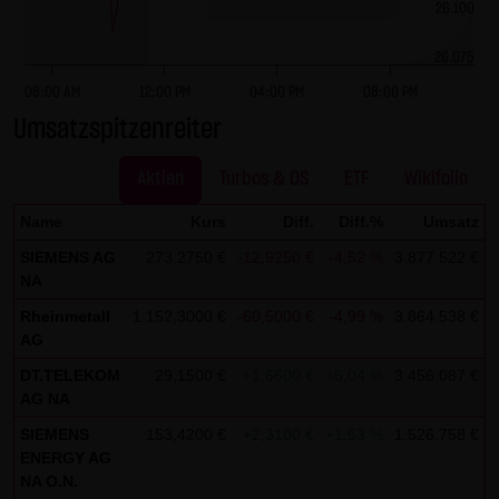
dieser externen Links ist für die LANG & SCHWARZ
26.100
Tradecenter AG & Co. KG ohne konkrete Hinweise auf
26.075
Rechtsverstöße nicht zumutbar. Bei Kenntnis von
08:00 AM
12:00 PM
04:00 PM
08:00 PM
Rechtsverstößen werden jedoch derartige externe Links
Umsatzspitzenreiter
unverzüglich gelöscht.
Kein Vertragsverhältnis:
Aktien
Turbos & OS
ETF
Wikifolio
Mit der Nutzung der Website der LANG & SCHWARZ
Name
Kurs
Diff.
Diff.%
Umsatz
Tradecenter AG & Co. KG kommt keinerlei
SIEMENS AG
273,2750 €
-12,9250 €
-4,52 %
3.877.522 €
0
Vertragsverhältnis zwischen dem Nutzer und der LANG &
NA
SCHWARZ Tradecenter AG & Co. KG zustande. Insofern
Rheinmetall
1.152,3000 €
-60,5000 €
-4,99 %
3.864.538 €
0
ergeben sich auch keinerlei vertragliche oder
AG
quasivertragliche Ansprüche gegen die LANG & SCHWARZ
DT.TELEKOM
29,1500 €
+1,6600 €
+6,04 %
3.456.087 €
0
Tradecenter AG & Co. KG. Für den Fall, dass die Nutzung
AG NA
der Website doch zu einem Vertragsverhältnis führen
SIEMENS
153,4200 €
+2,3100 €
+1,53 %
1.526.758 €
0
sollte, gilt rein vorsorglich nachfolgende
ENERGY AG
Haftungsbeschränkung: Die LANG & SCHWARZ Tradecenter
NA O.N.