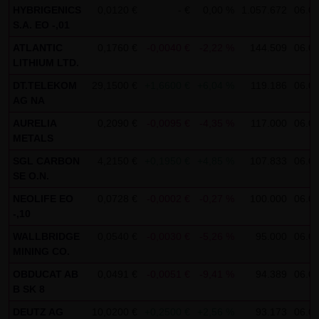
HYBRIGENICS
0,0120 €
- €
0,00 %
1.057.672
06.08
Gebrauch ist erlaubt; wobei es dem Benutzer der Webseite
S.A. EO -,01
obliegt dafür zu Sorge zu tragen, dass die Informationen
ATLANTIC
0,1760 €
-0,0040 €
-2,22 %
144.509
06.08
und Inhalte die er auf seine Systeme herunterlädt auf
LITHIUM LTD.
Viren und sonstige zerstörerische Eigenschaften hin
DT.TELEKOM
29,1500 €
+1,6600 €
+6,04 %
119.186
06.08
überprüft werden. Links zur Website der LANG & SCHWARZ
AG NA
Tradecenter AG & Co. KG sind jederzeit willkommen und
AURELIA
0,2090 €
-0,0095 €
-4,35 %
117.000
06.08
bedürfen keiner Zustimmung durch die LANG & SCHWARZ
METALS
Tradecenter AG & Co. KG. Die Darstellung dieser Website in
SGL CARBON
4,2150 €
+0,1950 €
+4,85 %
107.833
06.08
fremden Frames ist nur mit Erlaubnis zulässig.
SE O.N.
(3) Datenschutz
NEOLIFE EO
0,0728 €
-0,0002 €
-0,27 %
100.000
06.08
-,10
Durch den Besuch der Website der LANG & SCHWARZ
Tradecenter AG & Co. KG können Informationen über den
WALLBRIDGE
0,0540 €
-0,0030 €
-5,26 %
95.000
06.08
MINING CO.
Zugriff (Datum, Uhrzeit, betrachtete Seite u.a.) auf dem
OBDUCAT AB
0,0491 €
-0,0051 €
-9,41 %
94.389
06.08
Server gespeichert werden. Diese Daten gehören nicht zu
B SK 8
den personenbezogenen Daten, sondern sind
DEUTZ AG
10,0200 €
+0,2500 €
+2,56 %
93.173
06.08
anonymisiert. Sie werden ausschließlich zu statistischen