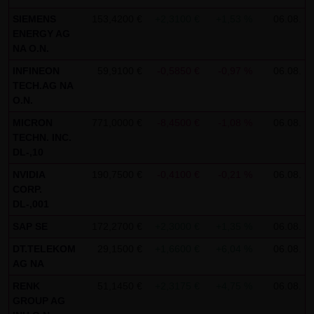
indem sie auf folgenden Link klicken:
Google Analytics
SIEMENS
153,4200 €
+2,3100 €
+1,53 %
06.08.
Opt-Out
ENERGY AG
NA O.N.
Alle Informationen zum Datenschutz finden Sie
hier
.
INFINEON
59,9100 €
-0,5850 €
-0,97 %
06.08.
(4) Anwendbares Recht
TECH.AG NA
Es gilt ausschließlich das maßgebliche Recht der
O.N.
Bundesrepublik Deutschland.
MICRON
771,0000 €
-8,4500 €
-1,08 %
06.08.
TECHN. INC.
(5) Besondere Nutzungsbedingungen
DL-,10
Soweit besondere Bedingungen für einzelne Nutzungen
NVIDIA
190,7500 €
-0,4100 €
-0,21 %
06.08.
dieser Website von den vorgenannten Punkten (1) bis (4)
CORP.
DL-,001
abweichen, wird an entsprechender Stelle ausdrücklich
darauf hingewiesen. In diesem Falle gelten im jeweiligen
SAP SE
172,2700 €
+2,3000 €
+1,35 %
06.08.
Einzelfall die besonderen Nutzungsbedingungen.
DT.TELEKOM
29,1500 €
+1,6600 €
+6,04 %
06.08.
AG NA
Hinweise zu den von dieser Seite verwendeten Cookies
RENK
51,1450 €
+2,3175 €
+4,75 %
06.08.
Diese Seite verwendet keine Daten in den Cookies,
GROUP AG
anhand derer wir Besucher oder wiederkehrende