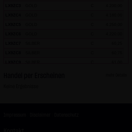
LX9ZC3
GOLD
C
4.200,00
LX9ZC4
GOLD
C
4.180,00
LX9ZC5
GOLD
C
4.250,00
LX9ZC6
GOLD
C
4.220,00
LX9ZC7
SILBER
C
60,25
LX9ZC8
SILBER
C
60,75
LX9ZC9
SILBER
C
61,00
LX9ZCH
DAX
P
26.325,00
Handel per Erscheinen
mehr Details
LX9ZCJ
DAX
P
26.175,00
Keine Ergebnisse
LX9ZCK
DAX
P
26.300,00
LX9ZCL
DAX
P
26.200,00
LX9ZCM
DAX
P
26.275,00
Impressum
|
Disclaimer
|
Datenschutz
LX9ZCN
DAX
P
26.400,00
LX9ZCP
DAX
P
26.250,00
Kontakt