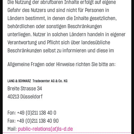
AG NA
Die Nutzung der abrufbaren Inhalte erfolgt auf eigene
HENKEL
79,5800 €
+2,9400 €
+3,84 %
06.08.
Gefahr des Nutzers und sind nicht für Personen in
P
KGAA VZO
Ländern bestimmt, in denen die Inhalte gesetzlichen,
O.N.
behördlichen oder sonstigen Beschränkungen
ZALANDO
25,2500 €
+0,6150 €
+2,50 %
06.08.
P
unterliegen. Nutzer in solchen Ländern handeln in eigener
SE
Verantwortung und Pflicht sich über landesübliche
BRENNTAG
64,6600 €
+1,5400 €
+2,44 %
06.08.
Beschränkungen selbst zu informieren und diese im
SE NA O.N.
erforderlichen Umfang zu beachten. Namentlich
RWE AG ST
56,4100 €
+0,9300 €
+1,68 %
06.08.
Allgemeine Fragen oder Hinweise richten Sie bitte an:
P
gekennzeichnete Beiträge geben die Meinung des
O.N.
jeweiligen Autors und nicht immer die Meinung der LANG &
MTU AERO
371,9500 €
-6,7000 €
-1,77 %
06.08.
P
LANG & SCHWARZ Tradecenter AG & Co. KG
SCHWARZ Tradecenter AG & Co. KG wieder.
ENGINES NA
Breite Strasse 34
O.N.
Verfügbarkeit der Website:
40213 Düsseldorf
VONOVIA SE
20,7450 €
-0,4200 €
-1,98 %
06.08.
P
Die Lang & Schwarz TradeCenter AG & Co. KG wird sich
SIEMENS AG
273,2750 €
-12,9250 €
-4,52 %
06.08.
bemühen, den Dienst möglichst unterbrechungsfrei zum
P
Fon: +49 (0)211 138 40 0
NA
Abruf anzubieten. Auch bei aller Sorgfalt können aber
Fax: +49 (0)211 138 40 90
Rheinmetall
1.152,3000 €
-60,5000 €
-4,99 %
06.08.
Ausfallzeiten nicht ausgeschlossen werden. Die LANG &
P
Mail:
public-relations(at)ls-d.de
AG